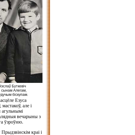
Чэслаў Буткевіч
з сынам Алегам,
удучым біскупам.
асцёле Езуса
 мастакоў, але і
ы агульнымі
калядныя вечарыны з
га ўзроўню.
Прыдзвінскім краі і