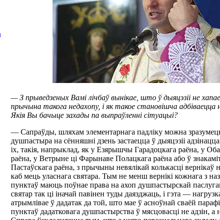
ы
— З прыведзеных Вамі лічбаў вынікае, што ў дыяцэзіі не хапа
прычына такога недахопу, і як такое становішча адбіваецц
Якія Вы бачыце захады па выпраўленні сітуацыі?
— Сапраўды, шляхам элементарнага падліку можна зразумець,
душпастыра на сённяшні дзень застаецца ў дыяцэзіі адзінацца
іх, такія, напрыклад, як у Езярышчы Гарадоцкага раёна, у Об
раёна, у Ветрыне ці Фарынаве Полацкага раёна або ў знак
Пастаўскага раёна, з прычыны невялікай колькасці вернікаў н
каб мець уласнага святара. Тым не менш вернікі кожнага з н
пунктаў маюць поўнае права на ахоп душпастырскай паслуга
святар так ці іначай павінен туды даязджаць, і гэта — нагрузк
атрымлівае ў дадатак да той, што мае ў асноўнай сваёй парафі
пунктаў дадатковага душпастырства ў мясцовасці не адзін, а н