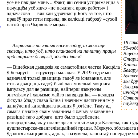
усё не пакідае мяне… Факт, які сёння ўспрымаецца з
пачуццём усё яшчэ «не пачатага краю работы» і
адначасова — вялікай удзячнасці Богу за тое, што
правёў праз гэты перыяд, як калісьці габрэяў «сухой
нагой праз Чырвонае мора».
А
18 сак
— Азірючыся на гэтыя восем гадоў, ці можаце
50-год
сказаць, што ўсё, што планавалі на пачатку працы
Віцебск
ардынарыем дыяцэзіі, здзейснілася?
Старш
Каталі
— Віцебская дыяцэзія як самастойная частка Касцёла
Беларус
ў Беларусі — структура маладая. У 2019 годзе мы
Буткев
адзначалі толькі дваццаць гадоў яе існавання, але
мы дру
гэтыя дваццаць гадоў былі часам вельмі моцнага
Эксцэл
імпульсу для яе развіцця, найперш дзякуючы
шчодры
энтузіязму і харызме майго папярэдніка — ксяндза
Святог
Ы
біскупа Уладзіслава Бліна і значным дасягненням у
паўвеку
аднаўленні каталіцкага жыцця ў рэгіёне. Таму ад
та
самага пачатку сваім заданнем я бачыў захаванне і
развіццё таго добрага, што было здзейснена
папярэднікам, як у плане арганізацыі жыцця Касцёла, так і ў
душпастырска-евангелізацыйнай працы. Мяркую, збольшага 
ўдалося ажыццявіць, аднак, зразумела, клопатаў наперадзе я