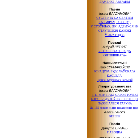
ДАМЕЙКІ. АЗЯРАНЫ
Паэзія
Ірына БАГДАНОВІЧ
СУСТРЭЧА СА СВЯТЫМ
КАЗІМІРАМ, АБО ЦУД
У СТОЎБЦАХ, ЯКІ АДБЫЎСЯ Н
СТАЎПЕЦКІЯ КАЗЮКІ
Ў 2022 ГОДЗЕ
Постаці
Андрэй ШПУНТ
«…НАБЛІЖАЕЦЦА ДА
КЯРШНІЦКАГА»
Нашы святыні
Ігар СУРМАЧЭЎСКІ
ЮНАЦТВА БУДСЛАЎСКАГА
КАСЦЁЛА.
Сувязь Будслава з Вільняй
Літаратуразнаўства
Ірына БАГДАНОВІЧ
«ТЫ МЕЙ ПРАД САБОЙ ТОЛЬКІ
БОГА…»: ДУХОЎНЫЯ КРЫНІЦ
ПАЭЗІІ АЛЕСЯ ГАРУНА
Да 135-годдзя з дня нараджэння паэ
Алесь ГАРУН
ВЕРШЫ
Паэзія
Данута БІЧЭЛЬ
ПАВОДКА