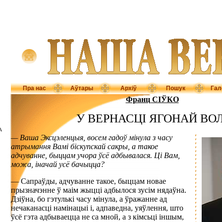
Пра нас
Аўтары
Архіў
Пошук
Гал
Франц СІЎКО
У ВЕРНАСЦІ ЯГОНАЙ ВОЛ
А
— Ваша Эксцэленцыя, восем гадоў мінула з часу
атрымання Вамі біскупскай сакры, а такое
адчуванне, быццам учора ўсё адбывалася. Ці Вам,
можа, іначай усё бачыцца?
— Сапраўды, адчуванне такое, быццам новае
прызначэнне ў маім жыцці адбылося зусім нядаўна.
Дзіўна, бо гэтулькі часу мінула, а ўражанне ад
нечаканасці намінацыі і, адпаведна, уяўлення, што
ўсё гэта адбываецца не са мной, а з кімсьці іншым,