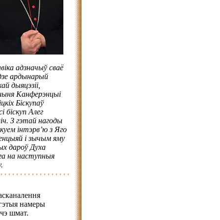
авіка адзначыў сваё
дзе ардынарый
ай дыяцэзіі,
ыня Канферэнцыі
цкіх Біскупаў
і біскуп Алег
іч. З гэтай нагоды
куем інтэрв’ю з Яго
енцыяй і зычым яму
х дароў Духа
а на наступныя
.
дасканалення
гэтыя намеры
шчэ шмат.