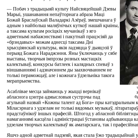
— Побач з традыцыяй культу Найсвяцейшай Дзевы
Марыі, ушанавання непаўторнага абраза Маці
Божай Браслаўскай Валадаркі Азёраў, змешчанага ў
адным з найбольш маляўнічых куткоў нашай краіны,
а таксама культам росіцкіх мучанікаў з яго
адметнымі набажэнствамі і пакутнай працэсіяй да
«брэндавых» можам аднесці таксама Дні
хрысціянскай культуры, якія ладзяцца ў дыяцэзіі ў
перыяд Божага Нараджэння. Яны ўключаюць у сябе
выставы, творчыя імпрэзы розных мастацкіх
калектываў, конкурсы батлеек і калядных спеваў з
віншаваннямі і адзначэннем ды заахвочваннем не
толькі пераможцаў, але і кожнага ўдзельніка такога
мерапрыемства.
Асаблівае месца займаюць у жыцці вернікаў
абласнога цэнтра адмысловыя сустрэчы пад
б
агульнай назвай «Кожны талент ад Бога» пры катэдральным к
Міласэрнага з удзелам не толькі вядомых музыкаў, літаратараў,
прадстаўнікоў іншых прафесій. Штогод у абласной бібліятэц
намаганнямі касцёла і адміністрацыі ўстановы адбываюцца 
удзелам творчых калектываў як аматарскага, так і прафесійна
Яшчэ адной адметнай падзеяй, якая стала ўжо традыцыйнай у 