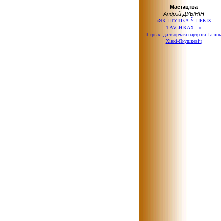
Мастацтва
Андрэй ДУБІНІН
«ЯК ПТУШКА Ў ГІБКІХ
ТРАСНІКАХ…»
Штрыхі да творчага партрэта Галін
Хінкі-Янушкевіч