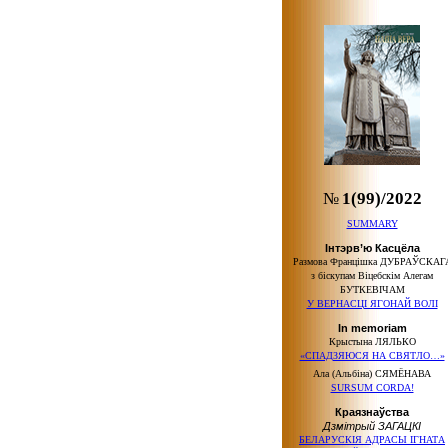
№
1(99)/2022
SUMMARY
Інтэрв’ю Касцёла
Размова Францішка ДУБРАЎСКАГ
з біскупам Віцебскім Алегам
БУТКЕВІЧАМ
У ВЕРНАСЦІ ЯГОНАЙ ВОЛІ
In memoriam
Крыстына ЛЯЛЬКО
«СПАДЗЯЮСЯ НА СВЯТЛО…»
Ала (Альбіна) СЯМЁНАВА
SURSUM CORDA!
Краязнаўства
Дзмітрый ЗАГАЦКІ
БЕЛАРУСКІЯ АДРАСЫ ІГНАТА