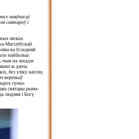
энсе наяўнасці
амі святароў і
ўных межах
ска-Магілёўскай
бліва ва ўсходняй
было найбольш
, чым на захадзе
яшні ж дзень
іх, без уліку капліц
яч вернікаў
тырох грэка-
 два святары рыма-
ць людзям і Богу