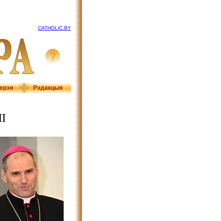
CATHOLIC.BY
ерэя
Рэдакцыя
І