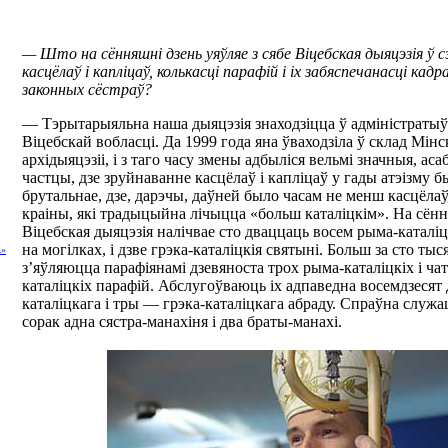
— Што на сённяшні дзень уяўляе з сябе Віцебская дыяцэзія ў с
касцёлаў і капліцаў, колькасці парафій і іх забяспечанасці кадр
законных сёстраў?
— Тэрытарыяльна наша дыяцэзія знаходзіцца ў адміністраты
Віцебскай вобласці. Да 1999 года яна ўваходзіла ў склад Мін
архідыяцэзіі, і з таго часу змены адбыліся вельмі значныя, аса
частцы, дзе зруйнаванне касцёлаў і капліцаў у гады атэізму 
брутальнае, дзе, дарэчы, даўней было часам не менш касцёлаў
краіны, які традыцыйна лічыцца «больш каталіцкім». На сённ
Віцебская дыяцэзія налічвае сто дваццаць восем рыма-каталіцк
на могілках, і дзве грэка-каталіцкія святыні. Больш за сто тыс
»
з’яўляюцца парафіянамі дзевяноста трох рыма-каталіцкіх і ча
каталіцкіх парафій. Абслугоўваюць іх адпаведна восемдзесят
каталіцкага і тры — грэка-каталіцкага абраду. Спраўна служа
сорак адна сястра-манахіня і два браты-манахі.