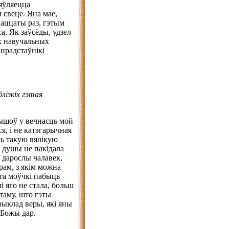
’яўляецца
свеце. Яна мае,
наццаты раз, гэтым
а. Як заўсёды, удзел
х навучальных
 прадстаўнікі
лізкіх гэтая
дышоў у вечнасць мой
ся, і не катэгарычная
ць такую вялікую
ў душы не пакідала
, дарослы чалавек,
брам, з якім можна
та моўчкі пабыць
і яго не стала, больш
таму, што гэты
рыклад веры, які яны
і Божы дар.