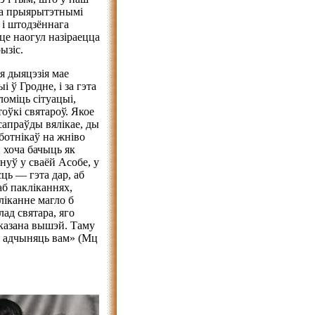
ца прыярытэтнымі
ў і штодзённага
е наогул назіраецца
ызіс.
я дыяцэзія мае
ў Гродне, і за гэта
ломіць сітуацыі,
оўкі святароў. Якое
апраўды вялікае, ды
аботнікаў на жніво
н хоча бачыць як
нуў у сваёй Асобе, у
сць — гэта дар, аб
аб пакліканнях,
кліканне магло б
ад святара, яго
сказана вышэй. Таму
 і адчыняць вам» (Мц