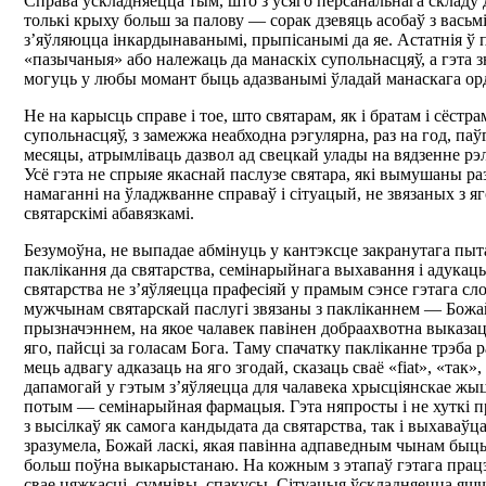
Справа ўскладняецца тым, што з усяго персанальнага складу 
толькі крыху больш за палову — сорак дзевяць асобаў з васьм
з’яўляюцца інкардынаванымі, прыпісанымі да яе. Астатнія ў
«пазычаныя» або належаць да манаскіх супольнасцяў, а гэта 
могуць у любы момант быць адазванымі ўладай манаскага ор
Не на карысць справе і тое, што святарам, як і братам і сёстр
супольнасцяў, з замежжа неабходна рэгулярна, раз на год, паў
месяцы, атрымліваць дазвол ад свецкай улады на вядзенне рэл
Усё гэта не спрыяе якаснай паслузе святара, які вымушаны ра
намаганні на ўладжванне справаў і сітуацый, не звязаных з я
святарскімі абавязкамі.
Безумоўна, не выпадае абмінуць у кантэксце закранутага пыт
паклікання да святарства, семінарыйнага выхавання і адукац
святарства не з’яўляецца прафесіяй у прамым сэнсе гэтага с
мужчынам святарскай паслугі звязаны з пакліканнем — Божа
прызначэннем, на якое чалавек павінен добраахвотна выказац
яго, пайсці за голасам Бога. Таму спачатку пакліканне трэба 
мець адвагу адказаць на яго згодай, сказаць сваё «fiat», «так»
дапамогай у гэтым з’яўляецца для чалавека хрысціянскае жыцц
потым — семінарыйная фармацыя. Гэта няпросты і не хуткі пр
з высілкаў як самога кандыдата да святарства, так і выхаваўц
зразумела, Божай ласкі, якая павінна адпаведным чынам быць
больш поўна выкарыстанаю. На кожным з этапаў гэтага працэ
свае цяжкасці, сумнівы, спакусы. Сітуацыя ўскладняецца яшч