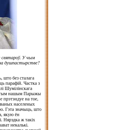
е святароў. У чым
а на душпастырстве?
 што без сталага
ць парафій. Частка з
алі Шумілінскага
амітым нашым Парыжы
е прэтэндуе на тое,
азваных населеных
ю. Гэта значыць, што
а, якую ён
і. Нярэдка ж такіх
ават некалькі.