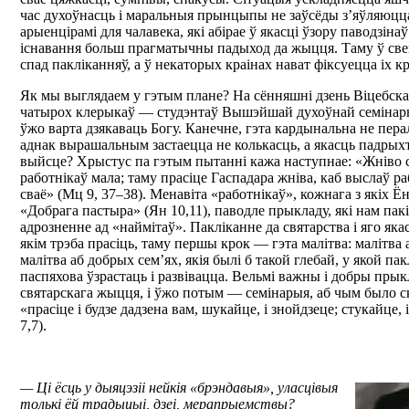
час духоўнасць і маральныя прынцыпы не заўсёды з’яўляюц
арыенцірамі для чалавека, які абірае ў якасці ўзору паводзіна
існавання больш прагматычны падыход да жыцця. Таму ў свец
спад пакліканняў, а ў некаторых краінах нават фіксуецца іх кр
Як мы выглядаем у гэтым плане? На сённяшні дзень Віцебска
чатырох клерыкаў — студэнтаў Вышэйшай духоўнай семінарыі 
ўжо варта дзякаваць Богу. Канечне, гэта кардынальна не пера
аднак вырашальным застаецца не колькасць, а якасць падрыхт
выйсце? Хрыстус па гэтым пытанні кажа наступнае: «Жніво с
работнікаў мала; таму прасіце Гаспадара жніва, каб выслаў р
сваё» (Мц 9, 37–38). Менавіта «работнікаў», кожнага з якіх Ё
«Добрага пастыра» (Ян 10,11), паводле прыкладу, які нам пакі
адрозненне ад «наймітаў». Пакліканне да святарства і яго яка
якім трэба прасіць, таму першы крок — гэта малітва: малітва 
малітва аб добрых сем’ях, якія былі б такой глебай, у якой па
паспяхова ўзрастаць і развівацца. Вельмі важны і добры прыкл
святарскага жыцця, і ўжо потым — семінарыя, аб чым было 
«прасіце і будзе дадзена вам, шукайце, і знойдзеце; стукайце,
7,7).
— Ці ёсць у дыяцэзіі нейкія «брэндавыя», уласцівыя
толькі ёй традыцыі, дзеі, мерапрыемствы?