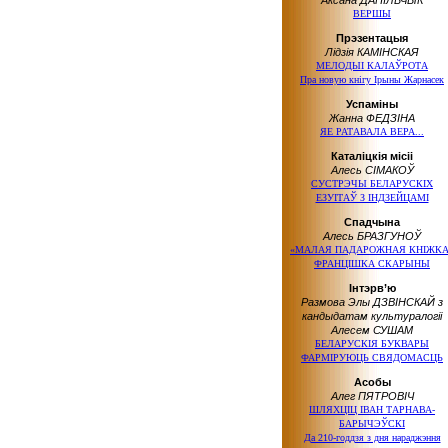
Аксана ДАНІЛЬЧЫК
ВЕРШЫ
Прэзентацыя
Лідзія КАМІНСКАЯ
МЕЛОДЫІ КАЛАЎРОТА
Пра новую кнігу Ірыны Жарнасек
Успаміны
Жанна ФЕДЗІНА
ЯЕ РАТАВАЛА ВЕРА...
Каталіцкія місіі
Алесь СІМАКОЎ
СУСТРЭЧЫ БЕЛАРУСКІХ
ЕЗУІТАЎ З ІНДЗЕЙЦАМІ
Спадчына
Алесь БРАЗГУНОЎ
«МАЛАЯ ПАДАРОЖНАЯ КНІЖКА
ФРАНЦІШКА СКАРЫНЫ
Інтэрв’ю
Размова Элы ДЗВІНСКАЙ з
кандыдатам культуралогіі
Алесем СУШАМ
БЕЛАРУСКІЯ БУКВАРЫ
ФАРМІРУЮЦЬ СВЯДОМАСЦЬ
Асобы
Алег ПЯТРОВІЧ
ШЛЯХЦІЦ ІВАН ТАРНАВА-
БАРЫЧЭЎСКІ
Да 210-годдзя з дня нараджэння