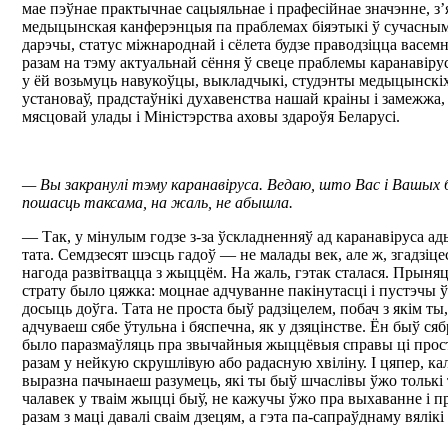
мае пэўнае практычнае сацыяльнае і прафесійнае значэнне, з
медыцынская канферэнцыя па праблемах біяэтыкі ў сучасным 
дарэчы, статус міжнароднай і сёлета будзе праводзіцца васем
разам на тэму актуальнай сёння ў свеце праблемы каранавірус
у ёй возьмуць навукоўцы, выкладчыкі, студэнты медыцынскі
установаў, прадстаўнікі духавенства нашай краіны і замежжа,
мясцовай улады і Міністэрства аховы здароўя Беларусі.
— Вы закранулі тэму каранавіруса. Ведаю, што Вас і Вашых б
пошасць таксама, на жаль, не абышла.
— Так, у мінулым годзе з-за ўскладненняў ад каранавіруса а
тата. Семдзесят шэсць гадоў — не малады век, але ж, згадзіце
нагода развітвацца з жыццём. На жаль, гэтак сталася. Прыня
страту было цяжка: моцнае адчуванне пакінутасці і пустэчы 
досыць доўга. Тата не проста быў радзіцелем, побач з якім ты
адчуваеш сябе ўтульна і бяспечна, як у дзяцінстве. Ён быў ся
было паразмаўляць пра звычайныя жыццёвыя справы ці прос
разам у нейкую скрушлівую або радасную хвіліну. І цяпер, кал
выразна пачынаеш разумець, які ты быў шчаслівы ўжо толькі 
чалавек у тваім жыцці быў, не кажучы ўжо пра выхаванне і п
разам з маці давалі сваім дзецям, а гэта па-сапраўднаму вялік