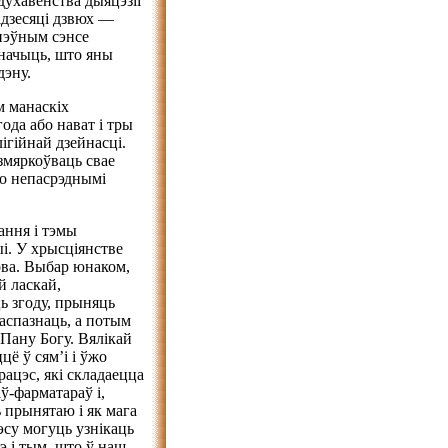
духавенства дыяцэзіі
ідзесяці дзвюх —
 пэўным сэнсе
значыць, што яны
дэну.
ам манаскіх
года або нават і тры
ігійнай дзейнасці.
змяркоўваць свае
го непасрэднымі
ання і тэмы
ыі. У хрысціянстве
лова. Выбар юнаком,
й ласкай,
ь згоду, прыняць
распазнаць, а потым
, Пану Богу. Вялікай
ё ў сям’і і ўжо
ацэс, які складаецца
аў-фарматараў і,
 прынятаю і як мага
су могуць узнікаць
э і тым, што ў наш