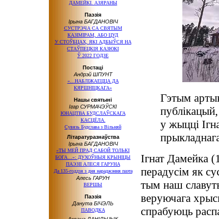
ДАМЕЙКІ. АЗЯРАНЫ
Паэзія
Ірына БАГДАНОВІЧ
СУСТРЭЧА СА СВЯТЫМ
КАЗІМІРАМ, АБО ЦУД
У СТОЎБЦАХ, ЯКІ АДБЫЎСЯ НА
СТАЎПЕЦКІЯ КАЗЮКІ
Ў 2022 ГОДЗЕ
Постаці
Андрэй ШПУНТ
«…НАБЛІЖАЕЦЦА ДА
КЯРШНІЦКАГА»
Гэтым арты
Нашы святыні
Ігар СУРМАЧЭЎСКІ
публікацый,
ЮНАЦТВА БУДСЛАЎСКАГА
КАСЦЁЛА.
у жыцці Ігна
Сувязь Будслава з Вільняй
прыкладнага
Літаратуразнаўства
Ірына БАГДАНОВІЧ
«ТЫ МЕЙ ПРАД САБОЙ ТОЛЬКІ
Ігнат Дамейка 
БОГА…»: ДУХОЎНЫЯ КРЫНІЦЫ
ПАЭЗІІ АЛЕСЯ ГАРУНА
перадусім як сус
Да 135-годдзя з дня нараджэння паэта
Алесь ГАРУН
тым наш славут
ВЕРШЫ
веруючага хрысц
Паэзія
Данута БІЧЭЛЬ
спрабуюць распа
ПАВОДКА