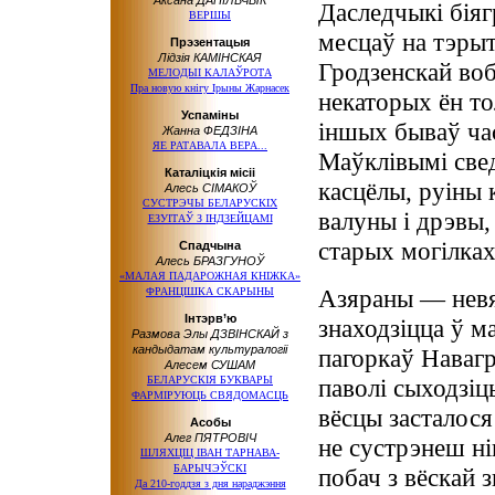
Аксана ДАНІЛЬЧЫК
Даследчыкі біяг
ВЕРШЫ
месцаў на тэрыт
Прэзентацыя
Лідзія КАМІНСКАЯ
Гродзенскай вобл
МЕЛОДЫІ КАЛАЎРОТА
Пра новую кнігу Ірыны Жарнасек
некаторых ён то
Успаміны
іншых бываў час
Жанна ФЕДЗІНА
ЯЕ РАТАВАЛА ВЕРА...
Маўклівымі све
Каталіцкія місіі
касцёлы, руіны 
Алесь СІМАКОЎ
СУСТРЭЧЫ БЕЛАРУСКІХ
валуны і дрэвы,
ЕЗУІТАЎ З ІНДЗЕЙЦАМІ
старых могілка
Спадчына
Алесь БРАЗГУНОЎ
«МАЛАЯ ПАДАРОЖНАЯ КНІЖКА»
Азяраны — невя
ФРАНЦІШКА СКАРЫНЫ
Інтэрв’ю
знаходзіцца ў 
Размова Элы ДЗВІНСКАЙ з
кандыдатам культуралогіі
пагоркаў Наваг
Алесем СУШАМ
БЕЛАРУСКІЯ БУКВАРЫ
паволі сыходзіц
ФАРМІРУЮЦЬ СВЯДОМАСЦЬ
вёсцы засталося
Асобы
Алег ПЯТРОВІЧ
не сустрэнеш н
ШЛЯХЦІЦ ІВАН ТАРНАВА-
БАРЫЧЭЎСКІ
побач з вёскай 
Да 210-годдзя з дня нараджэння