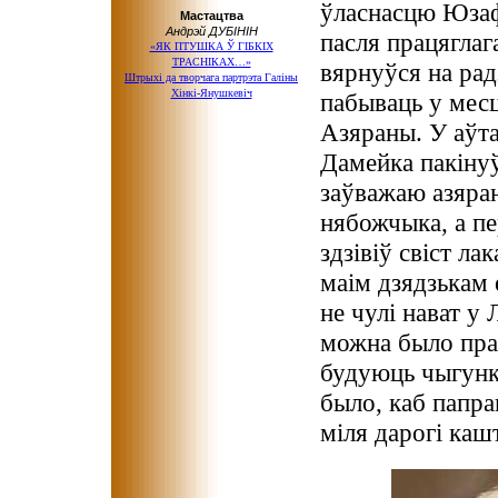
ўласнасцю Юзафа
Мастацтва
Андрэй ДУБІНІН
пасля працяглаг
«ЯК ПТУШКА Ў ГІБКІХ
ТРАСНІКАХ…»
вярнуўся на рад
Штрыхі да творчага партрэта Галіны
Хінкі-Янушкевіч
пабываць у месц
Азяраны. У аўт
Дамейка пакінуў
заўважаю азяран
нябожчыка, а пе
здзівіў свіст л
маім дзядзькам 
не чулі нават у
можна было пра
будуюць чыгунк
было, каб папра
міля дарогі каш