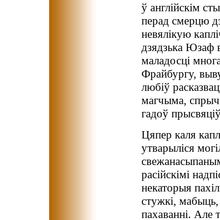
ў англійскім сты
перад смерцю дз
невялікую каплі
дзядзька Юзаф 
маладосці мног
Фрайбургу, выву
любіў расказвац
магчыма, спрычы
гадоў прысвяціў
Цяпер каля капл
утварыліся могі
свежанасыпанымі
расійскімі надп
некаторыя пахіл
стужкі, мабыць
пахаванні. Але 