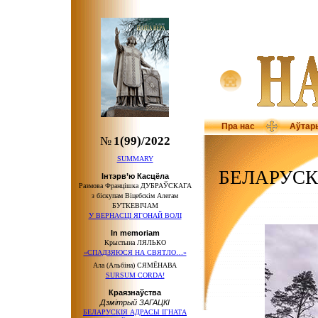
Пра нас
Аўтар
№
1(99)/2022
SUMMARY
БЕЛАРУСК
Інтэрв’ю Касцёла
Размова Францішка ДУБРАЎСКАГА
з біскупам Віцебскім Алегам
БУТКЕВІЧАМ
У ВЕРНАСЦІ ЯГОНАЙ ВОЛІ
In memoriam
Крыстына ЛЯЛЬКО
«СПАДЗЯЮСЯ НА СВЯТЛО…»
Ала (Альбіна) СЯМЁНАВА
SURSUM CORDA!
Краязнаўства
Дзмітрый ЗАГАЦКІ
БЕЛАРУСКІЯ АДРАСЫ ІГНАТА