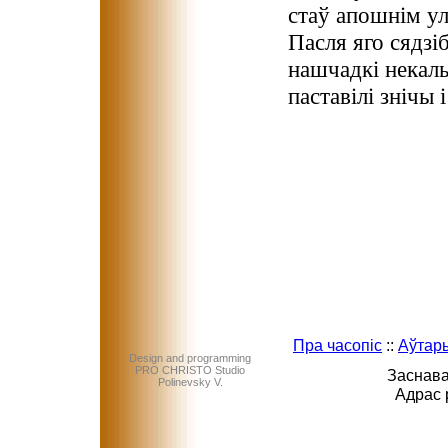
стаў апошнім ул
Пасля яго сядзі
нашчадкі некаль
паставілі знічы 
Пра часопіс
::
Аўтар
Design and programming
PRO CHRISTO Studio
Заснава
Polinevsky V.
Адрас 