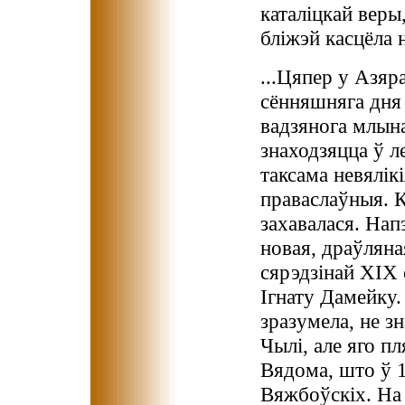
каталіцкай веры,
бліжэй касцёла 
...Цяпер у Азяр
сённяшняга дня 
вадзянога млына і
знаходзяцца ў ле
таксама невялікі
праваслаўныя. К
захавалася. Нап
новая, драўлян
сярэдзінай ХІХ 
Ігнату Дамейку.
зразумела, не з
Чылі, але яго пл
Вядома, што ў 18
Вяжбоўскіх. На 