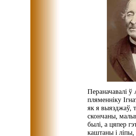
Пераначавалі ў
пляменніку Ігнат
як я выязджаў, 
скончаны, малыя
былі, а цяпер гэ
каштаны і ліпы,