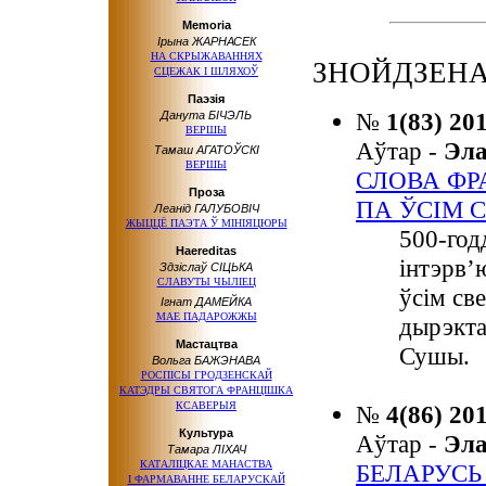
Memoria
Ірына ЖАРНАСЕК
НА СКРЫЖАВАННЯХ
ЗНОЙДЗЕНА:
СЦЕЖАК І ШЛЯХОЎ
Паэзія
№
1(83) 20
Данута БІЧЭЛЬ
ВЕРШЫ
Аўтар -
Эл
Тамаш АГАТОЎСКІ
ВЕРШЫ
СЛОВА ФР
Проза
ПА ЎСІМ 
Леанід ГАЛУБОВІЧ
ЖЫЦЦЁ ПАЭТА
Ў МІНІЯЦЮРЫ
500-год
Haereditas
інтэрв’
Здзіслаў СІЦЬКА
СЛАВУТЫ ЧЫЛІЕЦ
ўсім све
Ігнат ДАМЕЙКА
МАЕ ПАДАРОЖЖЫ
дырэкта
Мастацтва
Сушы.
Вольга БАЖЭНАВА
РОСПІСЫ ГРОДЗЕНСКАЙ
КАТЭДРЫ СВЯТОГА ФРАНЦІШКА
КСАВЕРЫЯ
№
4(86) 20
Культура
Аўтар -
Эл
Тамара ЛІХАЧ
КАТАЛІЦКАЕ МАНАСТВА
БЕЛАРУСЬ
І ФАРМАВАННЕ
БЕЛАРУСКАЙ