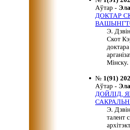
Аўтар -
Эл
ДОКТАР СК
ВАШЫНГТ
Э. Дзві
Скот Кэ
доктара 
арганіз
Мінску.
№
1(91) 20
Аўтар -
Эл
ДОЙЛІД, 
САКРАЛЬ
Э. Дзвін
талент 
архітэкт