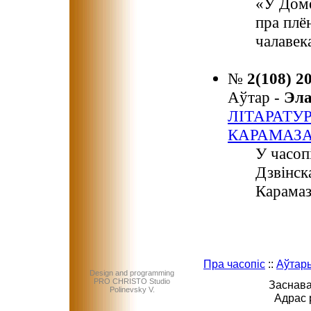
«У Доме
пра плё
чалавек
№
2(108) 2
Аўтар -
Эл
ЛІТАРАТУ
КАРАМАЗ
У часоп
Дзвінск
Карамаз
Пра часопіс
::
Аўтар
Design and programming
PRO CHRISTO Studio
Заснава
Polinevsky V.
Адрас 