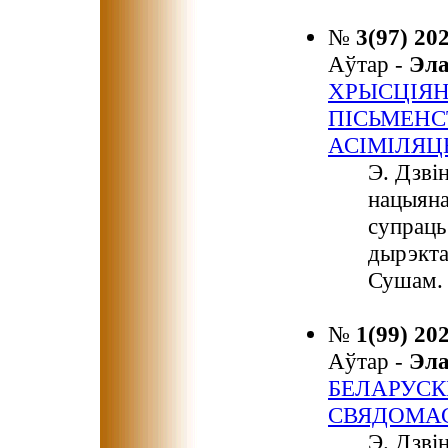
№
3(97) 20
Аўтар -
Эл
ХРЫСЦІЯН
ПІСЬМЕНС
АСІМІЛЯЦ
Э. Дзві
нацыяна
супраць
дырэкта
Сушам.
№
1(99) 20
Аўтар -
Эл
БЕЛАРУСК
СВЯДОМА
Э. Дзві