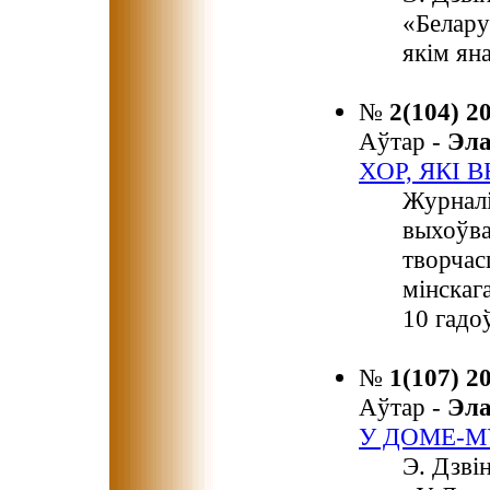
«Белару
якім ян
№
2(104) 2
Аўтар -
Эл
ХОР, ЯКІ 
Журналі
выхоўва
творчас
мінскаг
10 гадоў
№
1(107) 2
Аўтар -
Эл
У ДОМЕ-М
Э. Дзві