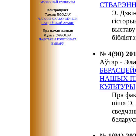
МУЗЫЧНАЙ КУЛЬТУРЫ
СТВАРЭННЯ
Кантрапункт
Э. Дзві
Тамаш ВЛОДАК
ЧАГО НЕ СКАЗАЎ МУФЦІЙ
гісторы
САУДАЎСКАЙ АРАВІІ?
выставу
Пра самае важнае
Юрась ЗАЛОСКА
бібліят
ПАДСТАВЫ РЭЛІГІЙНАГА
ВЫБАРУ
№
4(90) 20
Аўтар -
Эл
БЕРАСЦЕЙ
НАШЫХ ПР
КУЛЬТУРЫ
Пра фак
піша Э.
сведчан
беларус
№
1(91) 20