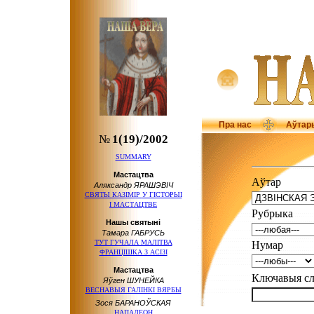
Пра нас
Аўтар
№
1(19)/2002
SUMMARY
Мастацтва
Аўтар
Аляксандр ЯРАШЭВІЧ
СВЯТЫ КАЗІМІР
У ГІСТОРЫІ
І МАСТАЦТВЕ
Рубрыка
Нашы святыні
Тамара ГАБРУСЬ
ТУТ ГУЧАЛА МАЛІТВА
Нумар
ФРАНЦІШКА З АСІЗІ
Мастацтва
Ключавыя 
Яўген ШУНЕЙКА
ВЕСНАВЫЯ ГАЛІНКІ ВЯРБЫ
Зося БАРАНОЎСКАЯ
НАПАЛЕОН