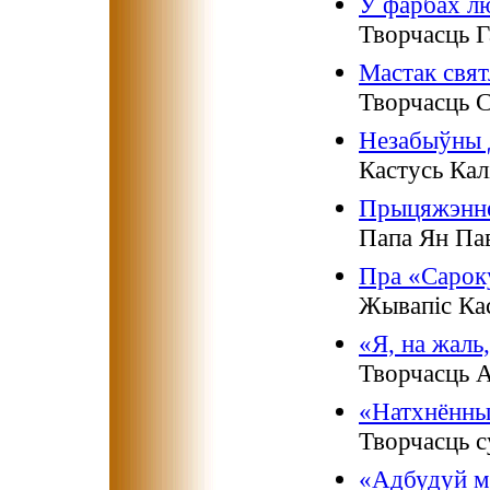
У фарбах лю
Творчасць 
Мастак свят
Творчасць 
Незабыўны д
Кастусь Кал
Прыцяжэнне
Папа Ян Пав
Пра «Сарок
Жывапіс Кас
«Я, на жаль
Творчасць А
«Натхнённыя
Творчасць с
«Адбудуй м