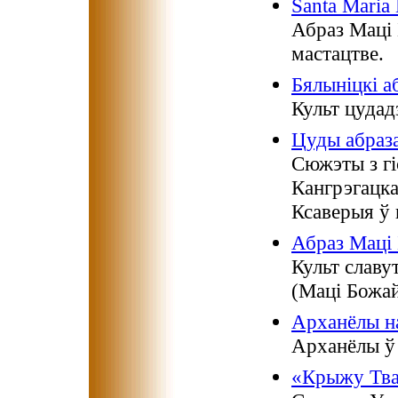
Santa Maria
Абраз Маці
мастацтве.
Бялыніцкі а
Культ цудад
Цуды абраз
Сюжэты з гі
Кангрэгацка
Ксаверыя ў г
Абраз Маці 
Культ славу
(Маці Божа
Арханёлы н
Арханёлы ў 
«Крыжу Тва