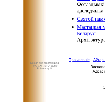
Фотаздымкі 
даследчыка 
Святой памя
Мастацкая м
Беларусі
Архітэктура
Пра часопіс
::
Аўтар
Design and programming
PRO CHRISTO Studio
Заснава
Polinevsky V.
Адрас 
C