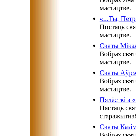
мастацтве.
«...Ты, Пётр
Постаць свя
мастацтве.
Святы Міка
Вобраз свят
мастацтве.
Святы Аўрэ
Вобраз свя
мастацтве.
Пялёсткі з 
Пастаць свя
старажытнаб
Святы Казім
Вобраз свят