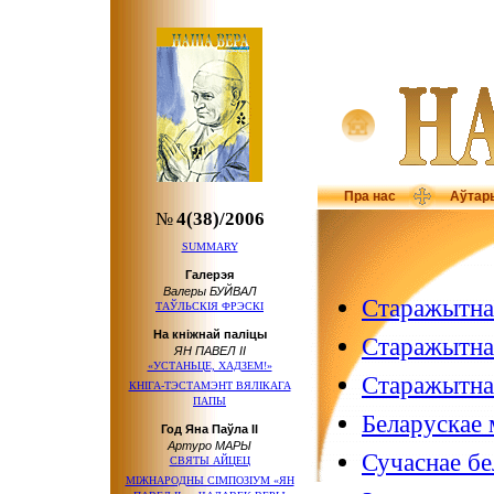
Пра нас
Аўтар
№
4(38)/2006
SUMMARY
Галерэя
Валеры БУЙВАЛ
Старажытнае
ТАЎЛЬСКІЯ ФРЭСКІ
На кніжнай паліцы
Старажытнае
ЯН ПАВЕЛ ІІ
«УСТАНЬЦЕ, ХАДЗЕМ!»
Старажытнае
КНІГА-ТЭСТАМЭНТ ВЯЛІКАГА
ПАПЫ
Беларускае 
Год Яна Паўла ІІ
Артуро МАРЫ
Сучаснае бе
СВЯТЫ АЙЦЕЦ
МІЖНАРОДНЫ СІМПОЗІУМ «ЯН