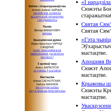
«І нарадзіла
Біблія і літаратуразнаўства
Сюжэты Бож
Ксёндз Андрэй ЗАЙЧЫК
БІБЛЕЙСКІЯ АСПЕКТЫ
старажытнаб
БЕЛАРУСКАЙ ЛІТАРАТУРЫ
СЯРЭДНЯВЕЧЧА
Святая Сям
Паэзія
Святая Сям’
Віктар ВАБІШЧЭВІЧ
ВЕРШЫ
«Гэта чыніц
Хрысціянская думка
Мары-Крыстын ЧАРУЦІ-
Эўхарыстыч
САНДРЫЕ
ЧАМУ ХРЫСЦІЯНСКАЯ
мастацтве.
ЦЫВІЛІЗАЦЫЯ ДАСЯГНУЛА
ПОСПЕХУ?
Апошняя В
З архіваў часу
Сюжэт Апош
Алесь БАРКОЎСКІ
ЗА СПЕВЫ
Ў КАСЦЁЛЕ
мастацтве.
Мастацтва
Алена САСНОЎСКАЯ,
Крыжовы шл
Надзея МАХНЮК
500-ГОДДЗЮ БІТВЫ
Сюжэты Кры
ПАД КЛЕЦКАМ
ПРЫСВЕЧАНА
мастацтве.
Уваскрэсен