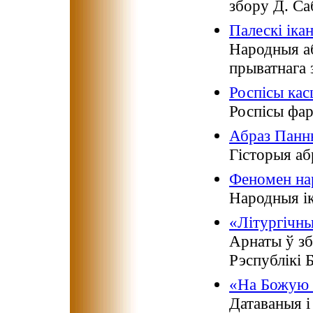
збору Д. Са
Палескі іка
Народныя аб
прыватнага 
Роспісы кас
Роспісы фар
Абраз Панн
Гісторыя аб
Феномен на
Народныя ік
«Літургічн
Арнаты ў зб
Рэспублікі 
«На Божую 
Датаваныя і