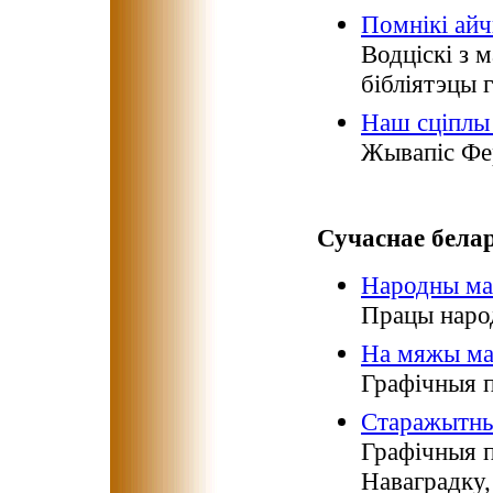
Помнікі айч
Водціскі з м
бібліятэцы 
Наш сціплы 
Жывапіс Фе
Сучаснае бела
Народны ма
Працы наро
На мяжы ма
Графічныя п
Старажытны
Графічныя 
Наваградку,