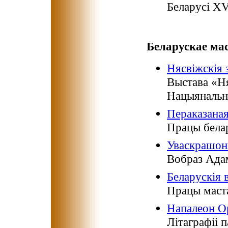
Беларусі XV
Беларускае мас
Нясвіжскія 
Выстава «Ня
Нацыянальн
Пераказана
Працы белар
Уваскрашон
Вобраз Ада
Беларускія
Працы маст
Напалеон Ор
Літаграфіі 