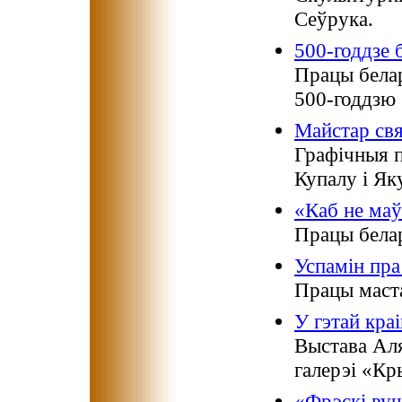
Сеўрука.
500-годдзе 
Працы белар
500-годдзю 
Майстар свя
Графiчныя 
Купалу i Як
«Каб не маў
Працы белар
Успамiн пр
Працы маста
У гэтай краі
Выстава Ал
галерэі «Кр
«Фрэскі вуч