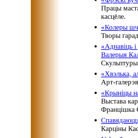
Працы маста
касцёле.
«Колеры шч
Творы гарад
«Аднавіць і
Валерыя Кал
Скульптуры 
«Хвэлька, а
Арт-галерэ
«Крыніцы н
Выстава кар
Францішка 
Спавядаюцц
Карціны Кас