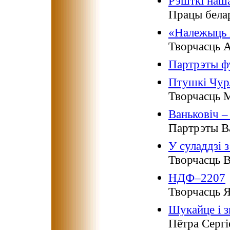
Рэшткі наша
Працы бела
«Належыць Б
Творчасць А
Партрэты ф
Птушкі Чур
Творчасць М
Ваньковіч –
Партрэты Ва
У суладдзі 
Творчасць В
НДФ–2207
Творчасць Я
Шукайце і з
Пётра Сергі