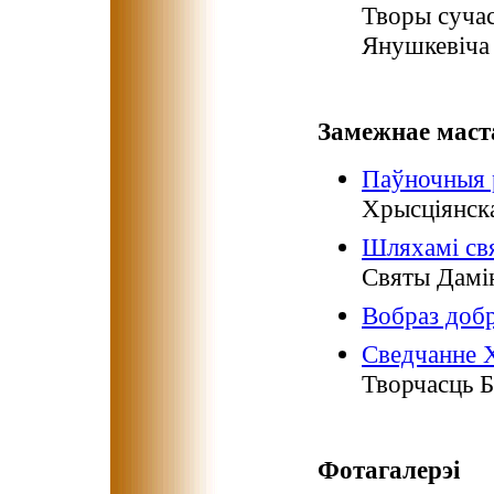
Творы сучас
Янушкевіча
Замежнае маст
Паўночныя
Хрысціянска
Шляхамі свя
Святы Дамін
Вобраз добр
Сведчанне Х
Творчасць 
Фотагалерэі