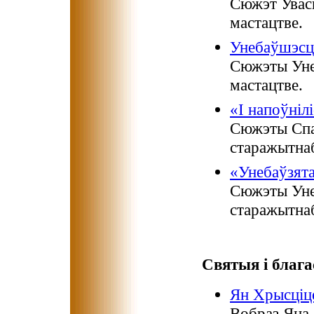
Сюжэт Увас
мастацтве.
Унебаўшэсц
Сюжэты Уне
мастацтве.
«І напоўніл
Сюжэты Спа
старажытнаб
«Унебаўзят
Сюжэты Уне
старажытнаб
Святыя і благ
Ян Хрысціц
Вобраз Яна