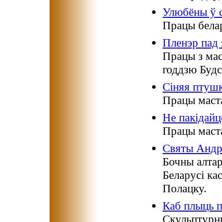
Улюбёны ў 
Працы белар
Пленэр пад 
Працы з мас
годдзю Будс
Сіняя птушк
Працы маст
Не пакідайц
Працы маст
Святы Андр
Бочны алтар
Беларусі ка
Полацку.
Каб плыць п
Скульптурны