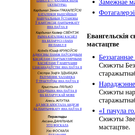
Замежнае ма
ПАВЕЛ ІІ — ЧАЛАВЕК ВЕРЫ
І КУЛЬТУРЫ»
Кардынал Зянон ГРАХАЛЕЎСКІ
Фотагалерэі
КАТАЛІЦКІЯ ВЫШЭЙШЫЯ
НАВУЧАЛЬНЫЯ ЎСТАНОВЫ
Ў КАНТЭКСЦЕ
ПАНТЫФІКАТУ
ЯНА ПАЎЛА ІІ
Кардынал Казімір СВЁНТЭК
Евангельскія 
РЫМА-КАТАЛІЦКІ КАСЦЁЛ
НА БЕЛАРУСІ
І ПАПА
мастацтве
ЯН ПАВЕЛ ІІ
Ксёндз Юзаф КРУКОЎСКІ
АДНОСІНЫ ПАМІЖ ПАЎСЮДНЫМ
Беззаганнае
КАСЦЁЛАМ
І ПАРТЫКУЛЯРНЫМІ
Сюжэты Безз
КАСЦЁЛАМІ
Ў НАВУЧАННІ
І ЗАКАНАДАЎСТВЕ
ЯНА ПАЎЛА ІІ
старажытнаб
Сястра Зоф’я ЗДЫБІЦКА
РАЗУМЕННЕ ЧАЛАВЕКА
Ў ТРАКТОЎЦЫ
ЯНА ПАЎЛА ІІ
Нараджэнне
Крыстына ЛЯЛЬКО
Сюжэты нар
СПАДЧЫНА
ЯНА ПАЎЛА ІІ
НА БЕЛАРУСКАЙ
МОВЕ
старажытнаб
Алесь ЖЛУТКА
АД МІСІІ АПОСТАЛА АНДРЭЯ
«І пачула го
ДА ПАНТЫФІКАТУ
ЯНА ПАЎЛА ІІ
Пераклады
Сюжэты Зве
Аксана ДАНІЛЬЧЫК
мастацтве.
УГО ФОСКАЛА
Уго ФОСКАЛА
ПАХАВАННІ