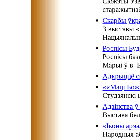
Сюжэты Узв
старажытнаб
Скарбы ўкра
З выставы «
Нацыянальны
Роспісы Буд
Роспісы ба
Марыі ў в. 
Адкрыццё с
««Маці Божа
Студзянскі 
Адзінства ў
Выстава бел
«Іконы арэа
Народныя аб