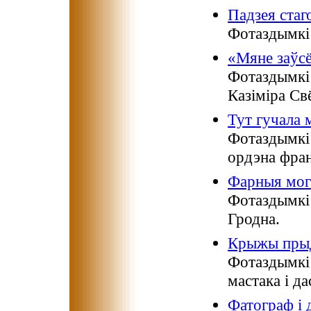
Падзея стаг
Фотаздымкі 
«Мяне заўсё
Фотаздымкі 
Казіміра Св
Тут гучала 
Фотаздымкі
ордэна фран
Фарныя могі
Фотаздымкі 
Гродна.
Крыжы пры
Фотаздымкі
мастака і д
Фатограф і 