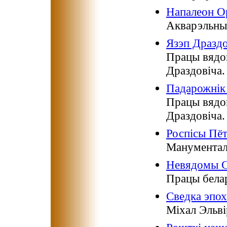
Напалеон О
Акварэльны
Язэп Драздо
Працы вядом
Драздовіча.
Падарожнік 
Працы вядом
Драздовіча.
Роспісы Пёт
Манументал
Невядомы С
Працы белар
Сведка эпох
Міхал Эльві