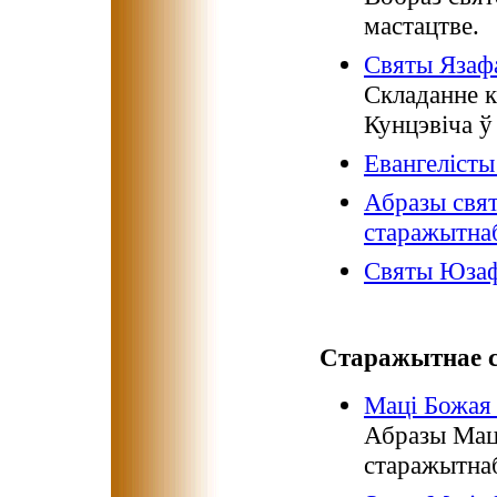
мастацтве.
Святы Язаф
Складанне к
Кунцэвіча ў
Евангелісты
Абразы свя
старажытна
Святы Юзаф
Старажытнае с
Маці Божая
Абразы Мац
старажытнаб