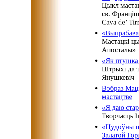
Цыкл мастац
св. Францішк
Cava de’ Tirr
«Выпрабава
Мастацкі ц
Апосталы»
«Як птушка 
Штрыхі да т
Янушкевіч
Вобраз Мац
мастацтве
«Я даю стар
Творчасць І
«Цудоўны па
Залатой Го