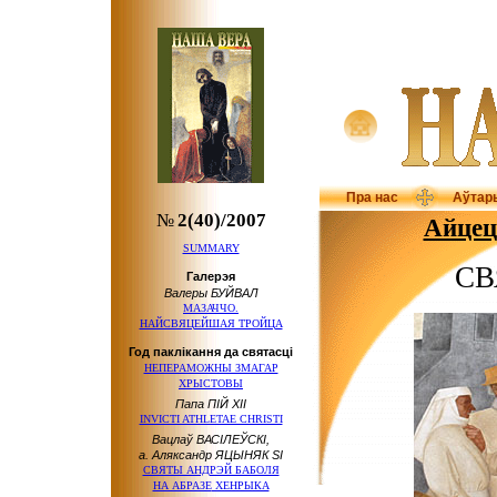
Пра нас
Аўтар
№
2(40)/2007
Айце
SUMMARY
СВ
Галерэя
Валеры БУЙВАЛ
МАЗАЧЧО.
НАЙСВЯЦЕЙШАЯ ТРОЙЦА
Год паклікання да святасці
НЕПЕРАМОЖНЫ ЗМАГАР
ХРЫСТОВЫ
Папа ПІЙ ХІІ
INVICTI ATHLETAE CHRISTI
Вацлаў ВАСІЛЕЎСКІ,
а. Аляксандр ЯЦЫНЯК SI
СВЯТЫ АНДРЭЙ БАБОЛЯ
НА АБРАЗЕ
ХЕНРЫКА