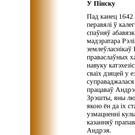
У Пінску
Пад канец 1642 
перавялі ў калег
спаўняў абавязк
мадэратара Рэлі
землеўласнікаў
праваслаўных хад
навуку катэхезі
сваіх дзяцей у 
суправаджалася 
працаваў Андрэй
Зрэшты, яны люб
якою ён да іх ста
узмацненні кул
казанняў прапав
Андрэя.