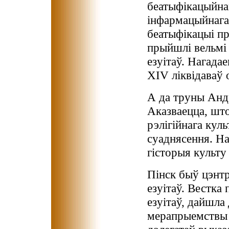
беатыфікацыйна
інфармацыйнага 
беатыфікацыі пр
прыйшлі вельмі 
езуітаў. Нагада
XIV ліквідаваў 
А да труны Андр
Аказваецца, што
рэлігійнага кул
суаднясення. На
гісторыя культу 
Пінск быў цэнтр
езуітаў. Вестка 
езуітаў, дайшла
мерапрыемствы 