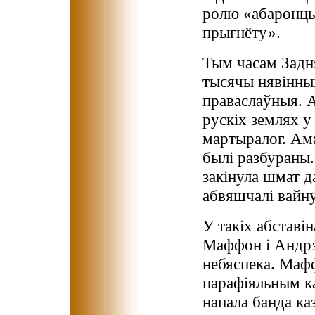
ролю «абаронцы
прыгнёту».
Тым часам Задня
тысячы нявінных
праваслаўныя. 
рускіх землях у 
мартыралог. Ама
былі разбураны.
закінула шмат д
абвяшчалі вайну 
У такіх абставі
Маффон і Андрэ
небяспека. Мафф
парафіяльным ка
напала банда каз