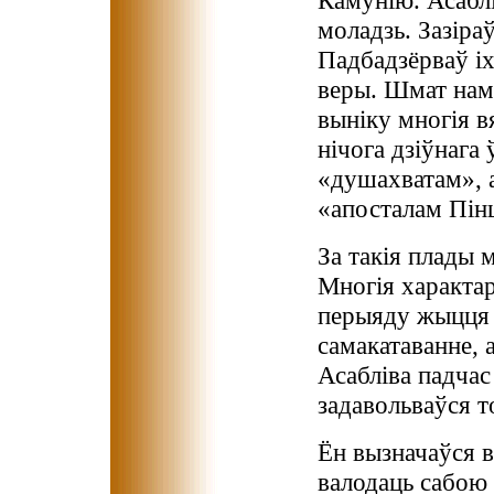
моладзь. Зазіра
Падбадзёрваў іх
веры. Шмат нам
выніку многія в
нічога дзіўнага
«душахватам», 
«апосталам Пі
За такія плады 
Многія характар
перыяду жыцця А
самакатаванне, 
Асабліва падчас
задавольваўся т
Ён вызначаўся в
валодаць сабою 