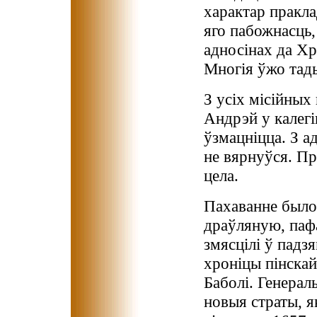
характар пракл
яго пабожнасць
адносінах да Х
Многія ўжо тады 
З усіх місійных
Андрэй у калегі
ўзмацніцца. З а
не вярнуўся. Пр
цела.
Пахаванне было 
драўляную, паф
змясцілі ў падз
хроніцы пінскай 
Баболі. Генерал
новыя страты, я