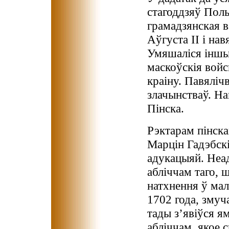
стагоддзяў Поль
грамадзянская в
Аўгуста ІІ і на
Умяшаліся іншы
маскоўскія войс
краіну. Павяліч
злачынстваў. На
Пінска.
Рэктарам пінска
Марцін Гадэбскі
адукацыяй. Неа
абліччам таго, 
натхнення ў мал
1702 года, змуч
тады з’явіўся я
абліччам, якое