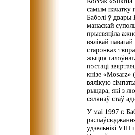
Коссак «Suknia 
самым пачатку г
Баболі ў двары 
манаскай суполь
прысвяціла ажно
вялікай павагай
старонках твор
жыцця галоўнага
постаці звяртае
кнізе «Mosarz» 
вялікую сімпат
рыцара, які з л
сялянаў стаў адн
У маі 1997 г. Б
распаўсюджання
удзельнікі VIII 