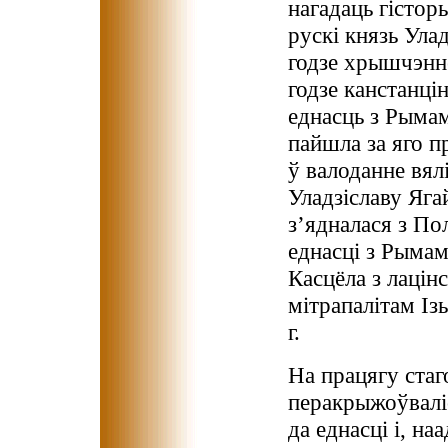
нагадаць гістор
рускі князь Ула
годзе хрышчэнне
годзе канстанці
еднасць з Рымам
пайшла за яго п
ў валоданне вял
Уладзіславу Яга
з’ядналася з По
еднасці з Рымам
Касцёла з лацінс
мітрапалітам І
г.
На працягу стаг
перакрыжоўваліс
да еднасці і, на