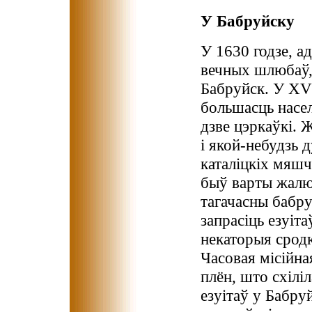
У Бабруйску
У 1630 годзе, а
вечных шлюбаў, 
Бабруйск. У XVI
большасць насе
дзве цэркаўкі. 
і якой-небудзь 
каталіцкіх мяшч
быў варты жалю
тагачасны бабр
запрасіць езуіта
некаторыя сродк
Часовая місійна
плён, што схілі
езуітаў у Бабру