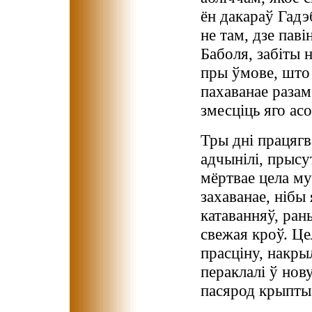
ён дакараў Гадэ
не там, дзе пав
Баболя, забіты н
пры ўмове, што 
пахаванае разам
змесціць яго асо
Тры дні працягв
адчынілі, прысу
мёртвае цела му
захаванае, нібы
катаванняў, ран
свежая кроў. Це
прасціну, накры
пераклалі ў нов
пасярод крыпты