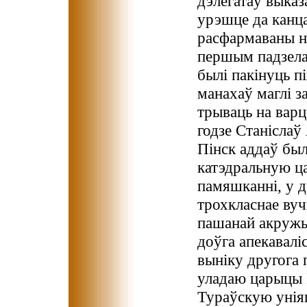
дэлегатаў выказ
урэшце да канца
расфармаваны н
першым падзела
былі пакінуць п
манахаў маглі з
трываць на варц
годзе Станіслаў
Пінск аддаў был
катэдральную ца
памяшканні, у д
трохкласнае вуч
пашанай акружыл
доўга апекавалі
выніку другога
уладаю царыцы К
Тураўскую унія