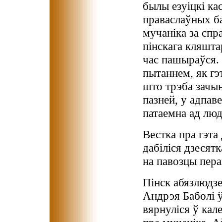
былы езуіцкі кас
праваслаўных ба
мучаніка за спр
пінскага кляштар
час пашыраўся. 
пытаннем, як гэ
што трэба зачын
пазней, у адпав
патаемна ад люд
Вестка пра гэта
дабіліся дзесят
на павозцы перав
Пінск абязлюдзе
Андрэя Баболі ў
вярнуліся ў кал