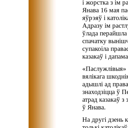
і жорстка з ім р
Янава 16 мая па
яўрэяў і католі
Адразу ім растл
ўлада перайшла 
спачатку вынішч
супакоіла правас
казакаў і дапама
«Паслужлівыя» 
вялікага шкодні
адышлі ад права
знаходзіцца ў П
атрад казакаў з
ў Янава.
На другi дзень к
толькi католiка