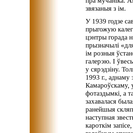
пра мучаніка. А
звязаныя з ім.
У 1939 годзе сав
прыгожую калегі
цэнтры горада 
прызначылі «для
ім розныя ўста
галерэю. І ўвес
у сярэдзіну. Тол
1993 г., аднаму 
Камароўскаму, у
фотаздымкі, а т
захавалася была
ранейшыя скляпе
наступная звест
кароткім запісе