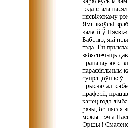
каралеўскім зам
года стала пасял
нясвіжскаму рэк
Ямялкоўскі зра
калегіі ў Нясв
Баболю, які пры
года. Ён прыкла
забяспечыць да
працаваў як спав
парафіяльным ка
супрацоўнікаў —
прысвячалі сябе 
прафесіі, праца
канец года лічб
разы, бо пасля 
межы Рэчы Паспа
Оршы і Смаленс