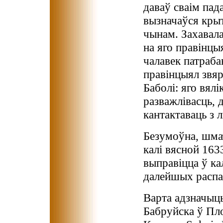
даваў сваім пад
вызначаўся кры
чынам. Захавала
на яго правінцыя
чалавек патраба
правінцыял звя
Баболі: яго вялі
разважлівасць, 
кантактаваць з 
Безумоўна, шмат
калі вясной 163
выправіцца ў ка
далейшых распа
Варта адзначыць
Бабруйска ў Пло