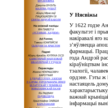
МУСЯЛОВIЧА
Данута БІЧЭЛЬ
МАЛІТВА ДУШАЎ
Айцец Міраслаў
У Нясвіжы
ПАЦЮШКЕВІЧ SI
СВЯТЫ АНДРЭЙ БАБОЛЯ
У 1622 годзе А
На кніжнай паліцы
ЯН ПАВЕЛ ІІ
факультэт і пры
«УСТАНЬЦЕ, ХАДЗЕМ!»
накіравалі яго н
Ad Fontes
Тамаш КЭМПІЙСКІ
з’яўляецца апо
СЬЛЕДАМ ЗА ХРЫСТОМ
фармацыі. Праця
Падзеі
Айцец Аркадзь КУЛЯХА OCD
года Андрэй рас
САНКТУАРЫЙ МАЦІ БОЖАЙ
ШКАПЛЕРНАЙ
У ГУДАГАІ
кіраўніцтвам ін
Пераклады
тэалогіі, чалаве
Жанна НЕКРАШЭВІЧ-
КАРОТКАЯ
ордэне. Гэты ж 
З ДЗІДАЙ
У РУЦЭ,
З БОГАМ
У СЭРЦЫ:
ГЕРОІ-РЫЦАРЫ ЗЯМЛІ
настаяцель дому
БЕЛАРУСКАЙ
У ПОМНІКАХ
характарыстыку,
НОВАЛАЦІНСКАЙ ПАЭЗІІ
Ян РАДВАН
важнай крыніцай
РАДЗІВІЛІЯДА
Хрыстафор ЗАВІША
інфармацыі вын
КАРАЛАМАХІЯ