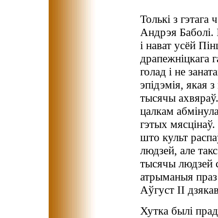
Толькі з гэтага
Андрэя Баболі. 
і нават усёй Пі
драпежніцкага 
голад і не зана
эпідэмія, якая з
тысячы ахвяраў
цалкам абмінула
гэтых мясцінаў.
што культ распа
людзей, але такс
тысячы людзей с
атрыманыя праз
Аўгуст ІІ дзяка
Хутка былі пра