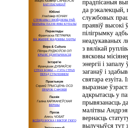
прадпісаныя вып
Мацей Казімер САРБЕЎСКІ
БАГІ ПАГАНЦАЎ
да рэкалекцый, 
Юбілеі
службовых прац
Уладзімір КОНАН
СТРАЧАНЫ І ЗНОЙДЗЕНЫ РАЙ:
праявіў высокі
МАТЫВЫ ПАЭЗІІ ЯНКІ КУПАЛЫ
пілігрымку адбы
Пераклады
Франчэска ПЕТРАРКА
неадукаваных лю
НА ЖЫЦЦЁ МАДОННЫ ЛАУРЫ
з вялікай руплі
Вера & Cultura
Пётра РУДКОЎСКІ ОП
вясковы місіяне
КРЫЗІС ІДЭНТЫЧНАСЦІ
энергіі і запал
Інтэрв'ю
Францішак ДУБРАЎСКІ
заганаў і здабы
СТРАХ БОЖЫ — ГЭТА СТРАХ
ПЕРАД СУМЛЕННЕМ
святара езуіта.
Практыкум
выразнае ўзраст
Сяргей ТРЫСЦЕНЬ ОCD
ПРАРОК САФОНІЯ
адкрытасць у па
Паэзія
прывязанасць да
Галіна КАРЖАНЕЎСКАЯ
ВЕРШЫ
малітвы Андрэя,
Проза
вернасць статут
Алесь ЧОБАТ
КСЁНДЗ БОСКА
І ВІКТОР
ГЮГО
вылучыўся тут з
Эпісталярый