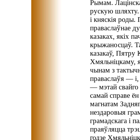
Рымам. Лацінск
рускую шляхту. 
і княскія роды.
праваслаўнае ду
казаках, якіх па
крыжаносцаў. Та
казакаў, Пятру 
Хмяльніцкаму, я
чынам з тактыч
праваслаўя — і,
— мэтай свайго
самай справе ён 
магнатам Задняп
нездаровыя грам
грамадскага і п
праяўляцца трэц
годзе Хмяльніцк