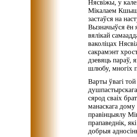
Нясвіжы, у калег
Мікалаем Кшышта
застаўся на наст
Вызначыўся ён я
вялікай самаадд
ваколіцах Нясві
сакрамэнт хрост
дзевяць параў, я
шлюбу, многіх п
Варты ўвагі той
душпастырскага
сярод сваіх бра
манаскага дому 
правінцыялу Мі
прапаведнік, як
добрыя адносіны