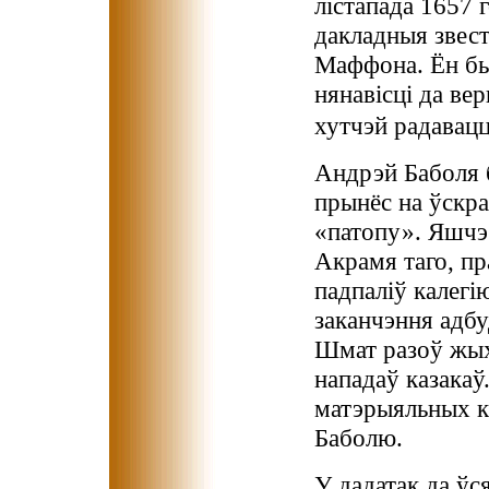
лістапада 1657 
дакладныя звест
Маффона. Ён быў
нянавісці да ве
хутчэй радавацц
Андрэй Баболя 
прынёс на ўскра
«патопу». Яшчэ 
Акрамя таго, пр
падпаліў калегі
заканчэння адбу
Шмат разоў жых
нападаў казакаў
матэрыяльных к
Баболю.
У дадатак да ўс