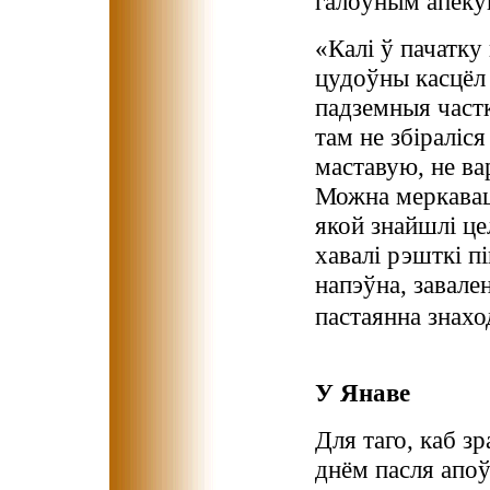
галоўным апеку
«Калі ў пачатку
цудоўны касцёл 
падземныя частк
там не збіраліся
маставую, не ва
Можна меркаваць
якой знайшлі цел
хавалі рэшткі пі
напэўна, завале
пастаянна знах
У Янаве
Для таго, каб з
днём пасля апоў