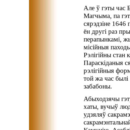
Але ў гэты час 
Магчыма, па гэт
сярэдзіне 1646 
ён другі раз пры
перапынкамі, жы
місійныя паходы
Рэлігійны стан 
Параскіданыя ся
рэлігійныя форм
той жа час былі
забабоны.
Абыходзячы гэт
хаты, вучыў люд
удзяляў сакрамэ
сакрамэнтальнай
Камунію. Асабл