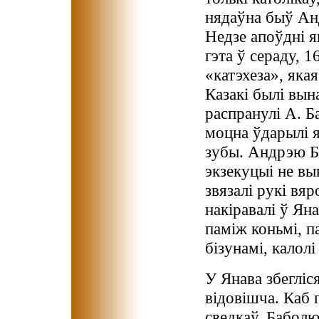
нядаўна быў Анд
Недзе апоўдні я
гэта ў сераду, 1
«катэхеза», яка
Казакi былi вын
распранулi А. Ба
моцна ўдарылі я
зубы. Андрэю Ба
экзекуцыi не вы
звязалi рукi вяр
накiравалi ў Ян
памiж коньмi, п
бізунамі, калолі
У Янава збеглiс
вiдовiшча. Каб 
сведкаў, Баболю