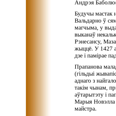
Андрэя Баболю
Будучы мастак 
Вальдарно ў сям
магчыма, у выда
выканаў некальк
Рэнесансу, Маза
жыццё. У 1427 а
дзе і памірае па
Прапанова мала
(гільдыі жывапі
аднаго з найга
такім чынам, пр
аўтарытэту і па
Марыя Новэлла 
майстра.