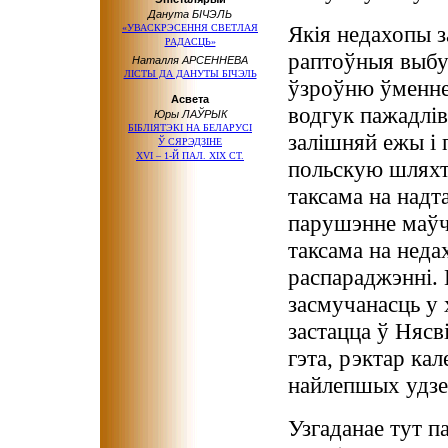
Данута БІЧЭЛЬ
Якія недахопы з
«УВАСКРЭСЕННЯ СВЕТЛАЯ
РАДАСЦЬ»
раптоўныя выбух
Наталля АРСЕННЕВА
ЛІСТЫ ДА ДАНУТЫ БІЧЭЛЬ
ўзроўню ўменне
Асвета
водгук пажадлів
Юры ЛАЎРЫК
БIБЛIЯТЭКI НА БЕЛАРУСI
залішняй ежы і 
Ў СЯРЭДЗIНЕ
ХVI – 1-Й ПАЛ. ХIХ СТ.
польскую шляхту
таксама на надт
парушэнне маўча
таксама на неда
распараджэнні.
засмучанасць у 
застацца ў Нясв
гэта, рэктар кал
найлепшых удзе
Узгаданае тут 