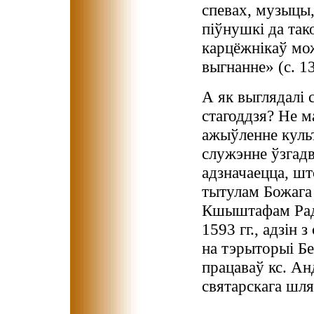
спевах, музыцы, 
піўнушкі да так
карцёжнікаў мо
выгнанне» (с. 13
А як выглядалі 
стагоддзя? Не м
ажыўленне культ
служэнне ўзгадв
адзначаецца, шт
тытулам Божага
Кшыштафам Радз
1593 гг., адзін
на тэрыторыі Бе
працаваў кс. Ан
святарскага шля