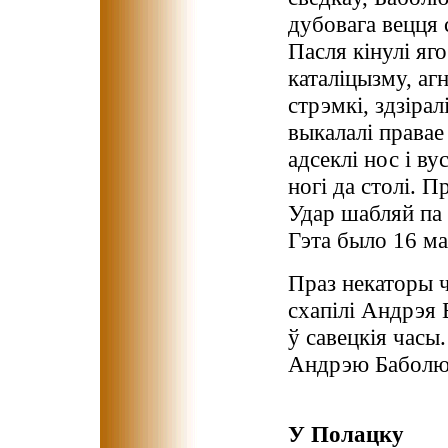
дубовага вецця с
Пасля кiнулi яг
каталiцызму, агн
стрэмкi, здзiрал
выкалалi правае
адсеклi нос i ву
ногi да столi. П
Удар шабляй па
Гэта было 16 ма
Праз некаторы ч
схапілі Андрэя 
ў савецкія часы
Андрэю Баболю
У Полацку