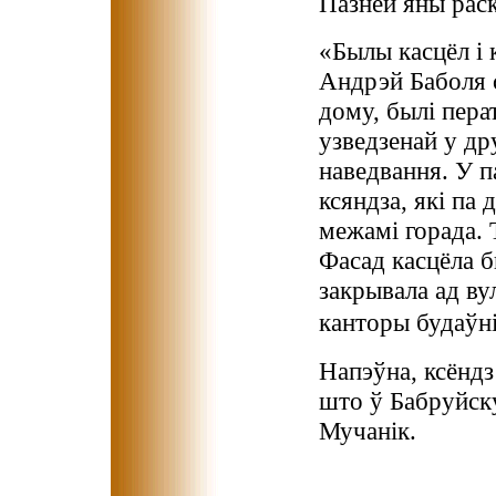
Пазней яны раска
«Былы касцёл і к
Андрэй Баболя с
дому, былі пера
узведзенай у др
наведвання. У п
ксяндза, які па
межамі горада. 
Фасад касцёла 
закрывала ад в
канторы будаўні
Напэўна, ксёндз
што ў Бабруйск
Мучанік.