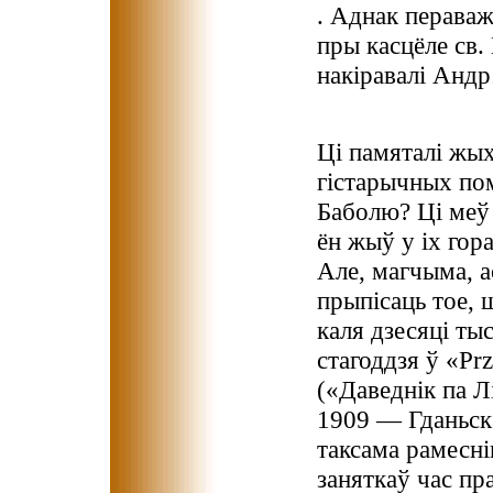
. Аднак пераваж
пры касцёле св. 
накіравалі Анд
Ці памяталі жы
гістарычных пом
Баболю? Ці меў 
ён жыў у іх гор
Але, магчыма, а
прыпісаць тое, 
каля дзесяці ты
стагоддзя ў «Prz
(«Даведнік па Л
1909 — Гданьск 
таксама рамесн
заняткаў час пр