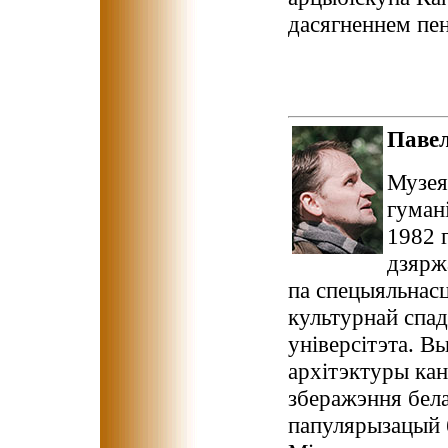
дасягненнем пен
Паве
Музея
гуман
1982 
дзярж
па спецыяльнасц
культурнай спа
універсітэта. В
архітэктуры канц
зберажэння бела
папулярызацый б