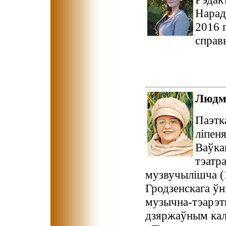
Нарад
2016 
справы
Людм
Паэтк
ліпеня
Ваўка
тэатр
музвучылішча (1
Гродзенскага ўн
музычна-тэарэт
дзяржаўным кал