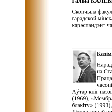
Галіна КАЛЕВ
Скончыла факул
гарадской мінск
карэспандэнт ча
Казі
Нарад
на Ст
Праца
часоп
Аўтар кніг паэзі
(1969), «Мембр
блакіту» (1993),
Літаратурнай пр