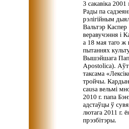
3 сакавіка 200
Рады па садзеян
рэлігійным дыял
Вальтэр Каспер 
веравучэння і К
а 18 мая таго ж
пытаннях культу
Вышэйшага Папск
Apostolica). Аў
таксама «Лексік
тройчы. Кардына
causa вельмі мн
2010 г. папа Бэ
адстаўцы ў сувя
лютага 2011 г. 
прэзбітэры.