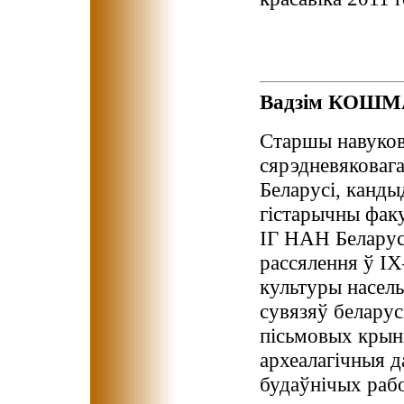
Вадзім КОШ
Cтаршы навуковы
сярэдневяковаг
Беларусі, канды
гістарычны факу
ІГ НАН Беларус
рассялення ў ІХ
культуры насель
сувязяў беларус
пісьмовых крыні
археалагічныя д
будаўнічых раб