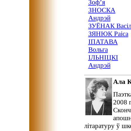
Зоф’я
ЗНОСКА
Андрэй
ЗУЁНАК Васіл
ЗЯНЮК Раіса
ІПАТАВА
Вольга
ІЛЬНІЦКІ
Андрэй
Ала 
Паэтк
2008 г
Сконч
апошн
літаратуру ў шк