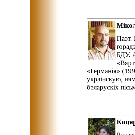
Міко
Паэт. 
горад
БДУ. 
«Вярт
«Германія» (199
украінскую, ня
беларускіх пісьм
Каця
Рэдак