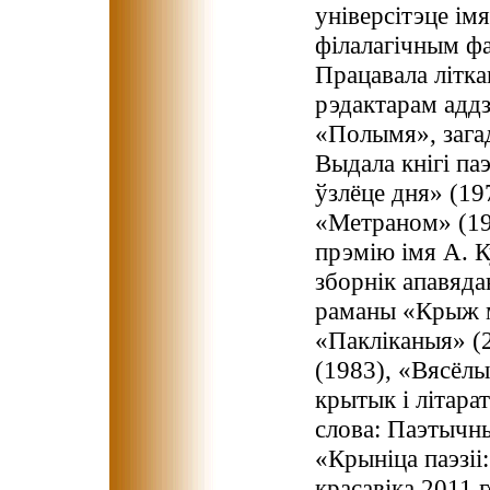
універсітэце імя
філалагічным фа
Працавала літка
рэдактарам аддз
«Полымя», зага
Выдала кнігі па
ўзлёце дня» (19
«Метраном» (19
прэмію імя А. К
зборнік апавяда
раманы «Крыж м
«Пакліканыя» (2
(1983), «Вясёлы
крытык і літара
слова: Паэтычны
«Крыніца паэзіі
красавіка 2011 г