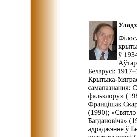
Улад
Філос
крыты
ў 193
Аўтар
Беларусі: 1917–
Крытыка-біягра
самапазнання: 
фальклору» (198
Францішак Скар
(1990); «Святло
Багдановіча» (1
адраджэнне ў Бе