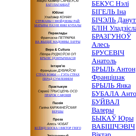
Мацей Казімер САРБЕЎСКІ
БЕКУС Нэлі
БАГІ ПАГАНЦАЎ
БІГЕЛЬ Іна
Юбілеі
Уладзімір КОНАН
БІЧЭЛЬ Данут
СТРАЧАНЫ І ЗНОЙДЗЕНЫ РАЙ:
МАТЫВЫ ПАЭЗІІ ЯНКІ КУПАЛЫ
БЛІН Уладзісл
Пераклады
БРАЗГУНОЎ
Франчэска ПЕТРАРКА
НА ЖЫЦЦЁ МАДОННЫ ЛАУРЫ
Алесь
Вера & Cultura
БРУСЕВІЧ
Пётра РУДКОЎСКІ ОП
КРЫЗІС ІДЭНТЫЧНАСЦІ
Анатоль
Інтэрв'ю
БРЫЛЬ Антон
Францішак ДУБРАЎСКІ
СТРАХ БОЖЫ — ГЭТА СТРАХ
Францішак
ПЕРАД СУМЛЕННЕМ
БРЫЛЬ Янка
Практыкум
Сяргей ТРЫСЦЕНЬ ОCD
БУБАЛА Ант
ПРАРОК САФОНІЯ
БУЙВАЛ
Паэзія
Галіна КАРЖАНЕЎСКАЯ
Валеры
ВЕРШЫ
БЫКАЎ Юры
Проза
Алесь ЧОБАТ
ВАБІШЧЭВІЧ
КСЁНДЗ БОСКА
І ВІКТОР
ГЮГО
Віктар
Эпісталярый