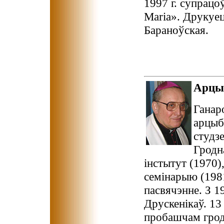
1997 г. супрацо
Maria». Друкуец
Бараноўская.
Арцы
Ганар
арцыб
студз
Гродн
інстытут (1970
семінарыю (1981
пасвячэнне. З 1
Друскенікаў. 13
пробашчам грод