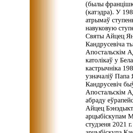
(былы францішка
(катэдра). У 19
атрымаў ступень
навуковую ступен
Святы Айцец Ян
Кандрусевіча т
Апостальскім Ад
католікаў у Бел
кастрычніка 198
узначаліў Папа 
Кандрусевіч бы
Апостальскім Ад
абраду еўрапейск
Айцец Бэнэдыкт
арцыбіскупам М
студзеня 2021 
арцыбіскупа Кан