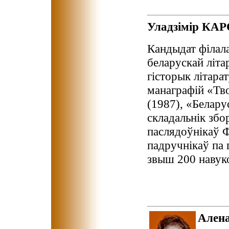
Уладзімір КА
Кандыдат філала
беларускай літа
гісторык літара
манаграфій «Тв
(1987), «Беларус
складальнік збо
паслядоўнікаў 
падручнікаў па 
звыш 200 навук
Ален