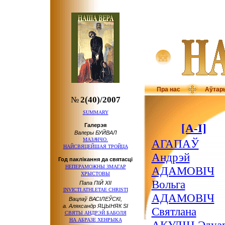
Пра нас
Аўтар
№
2(40)/2007
SUMMARY
[А-І]
Галерэя
Валеры БУЙВАЛ
МАЗАЧЧО.
АГАПАЎ
НАЙСВЯЦЕЙШАЯ ТРОЙЦА
Андрэй
Год паклікання да святасці
НЕПЕРАМОЖНЫ ЗМАГАР
АДАМОВІЧ
ХРЫСТОВЫ
Вольга
Папа ПІЙ ХІІ
INVICTI ATHLETAE CHRISTI
АДАМОВІЧ
Вацлаў ВАСІЛЕЎСКІ,
а. Аляксандр ЯЦЫНЯК SI
Святлана
СВЯТЫ АНДРЭЙ БАБОЛЯ
НА АБРАЗЕ
ХЕНРЫКА