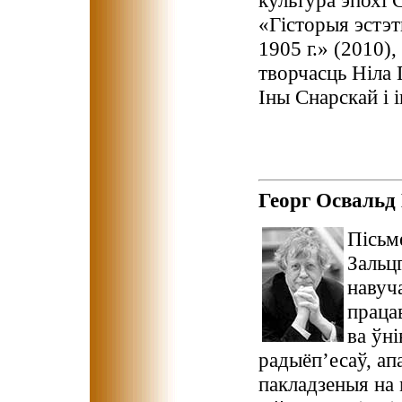
культура эпохі 
«Гісторыя эстэты
1905 г.» (2010)
творчасць Ніла Г
Іны Снарскай і 
Георг Осваль
Пісьме
Зальц
навуч
праца
ва ўн
радыёп’есаў, ап
пакладзеныя на 