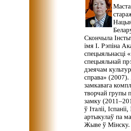
Маста
стара
Нацыя
Белару
Скончыла Інстыт
імя I. Рэпіна А
спецыяльнасці «
спецыяльнай прэ
дзеячам культур
справа» (2007).
замкавага компл
творчай групы п
замку (2011–201
ў Італіі, Іспаніі
артыкулаў па ма
Жыве ў Мінску.