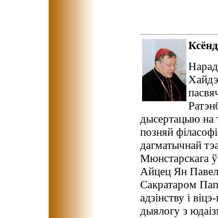
Ксён
Hарадз
Хайдэ
пасвя
Ратэнб
дысертацыю на т
позняй філасофі
дагматычнай тэа
Мюнстарскага ўн
Айцец Ян Павел
Сакратаром Пап
адзінству і віцэ
дыялогу з юдаіз