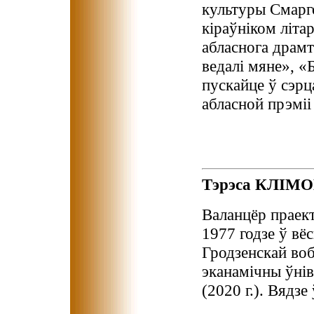
культуры Смарг
кіраўніком літа
абласнога драмт
ведалі мяне», «
пускайце ў сэрц
абласной прэміі
Тэрэса КЛІМО
Валанцёр праект
1977 годзе ў вё
Гродзенскай воб
эканамічны ўнів
(2020 г.). Вядз