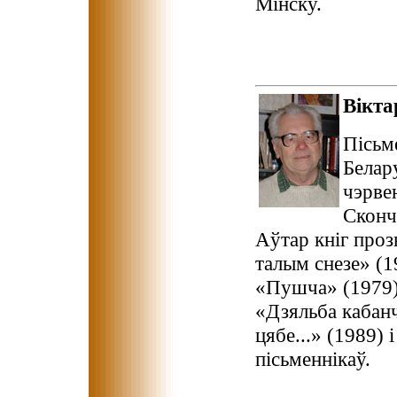
Мінску.
Вікт
Пісьм
Белару
чэрве
Сконч
Аўтар кніг проз
талым снезе» (1
«Пушча» (1979),
«Дзяльба кабан
цябе...» (1989) 
пісьменнікаў.