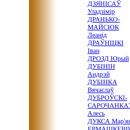
ДЗЯНІСАЎ
Уладзімір
ДРАНЬКО-
МАЙСЮК
Леанід
ДРАЎНІЦКІ
Іван
ДРОЗД Юрый
ДУБІНІН
Андрэй
ДУБІНКА
Вячаслаў
ДУБРОЎСКІ-
САРОЧАНКА
Алесь
ДУКСА Мар'я
ЕРМАШКЕВІ