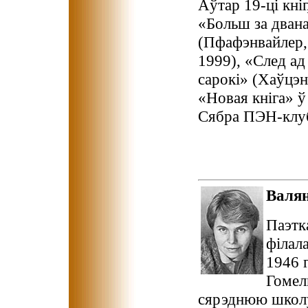
Аўтар 19-ці кні
«Больш за дван
(Пфафэнвайлер,
1999), «След ад
сарокі» (Хаўцэн
«Новая кніга» ў
Сябра ПЭН-клу
Валя
Паэтк
філала
1946 г
Гомел
сярэднюю школу