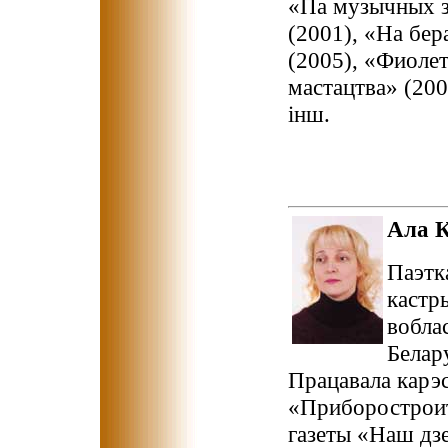
«Па музычных з
(2001), «На бер
(2005), «Фиоле
мастацтва» (20
інш.
Ала
Паэтк
кастр
вобла
Белар
Працавала карэ
«Приборостроит
газеты «Наш дзе