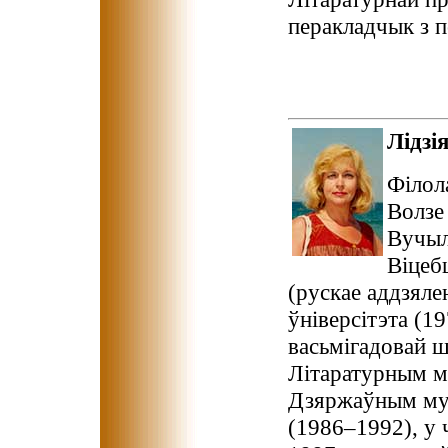
перакладчык з п
Лідз
Філола
Волзе
Вучыл
Віцеб
(рускае аддзяле
ўніверсітэта (1
васьмігадовай ш
Літаратурным м
Дзяржаўным муз
(1986–1992), у 