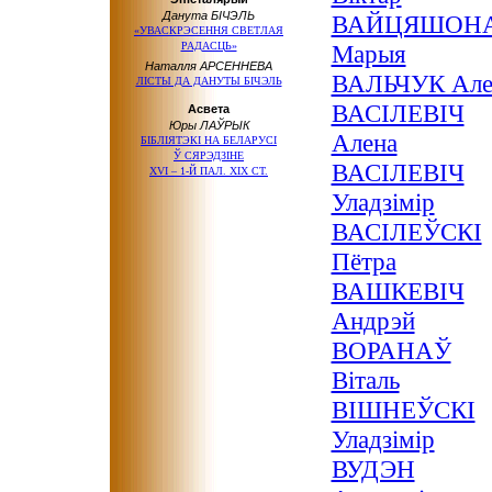
Данута БІЧЭЛЬ
ВАЙЦЯШОН
«УВАСКРЭСЕННЯ СВЕТЛАЯ
РАДАСЦЬ»
Марыя
Наталля АРСЕННЕВА
ВАЛЬЧУК Але
ЛІСТЫ ДА ДАНУТЫ БІЧЭЛЬ
ВАСІЛЕВІЧ
Асвета
Юры ЛАЎРЫК
Алена
БIБЛIЯТЭКI НА БЕЛАРУСI
Ў СЯРЭДЗIНЕ
ВАСІЛЕВІЧ
ХVI – 1-Й ПАЛ. ХIХ СТ.
Уладзімір
ВАСІЛЕЎСКІ
Пётра
ВАШКЕВІЧ
Андрэй
ВОРАНАЎ
Віталь
ВІШНЕЎСКІ
Уладзімір
ВУДЭН