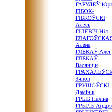
ГАРУЛЁЎ Юр
ГІБОК-
ГІБКОЎСКІ
Алесь
ГІЛЕВІЧ Ніл
ГЛАГОЎСКА
Алена
ГЛЕКАЎ Алег
ГЛЕКАЎ
Валянцін
ГРАХАЛЕЎСК
Зянон
ГРУШОЎСКІ
Дамінік
ГРЫБ Паліна
ГРЫЛЬ Андрэ