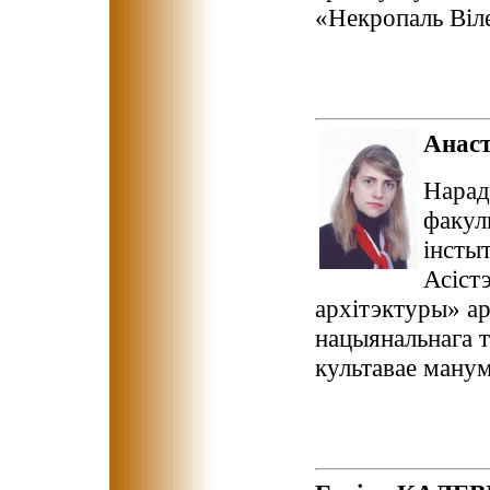
«Некропаль Віле
Анас
Нарад
факул
інсты
Асiст
архітэктуры» ар
нацыянальнага т
культавае манум