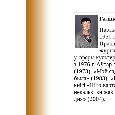
Галі
Паэтк
1950 
Праца
журна
у сферы культур
з 1976 г. Аўтар
(1973), «Мой са
была» (1983), «
кнігі «Што варта
некалькі кніжак
дня» (2004).