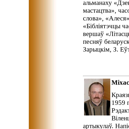
альманаху «Дзен
мастацтва», час
слова», «Алеся»
«Бібліятэчцы ч
вершаў «Літасць
песняў беларуск
Зарыцкім, З. Еў
Міха
Краяз
1959 
Рэдак
Вілен
артыкулаў. Напі