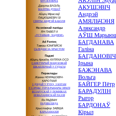
АКУЛІН Эдуа
МУСЯЛОВIЧА
АКУШЭВІЧ
Данута БІЧЭЛЬ
МАЛІТВА ДУШАЎ
Андрэй
Айцец Міраслаў
ПАЦЮШКЕВІЧ SI
АМЯЛЬЧЭНЯ
СВЯТЫ АНДРЭЙ БАБОЛЯ
Аляксандр
На кніжнай паліцы
ЯН ПАВЕЛ ІІ
АЎШ Марыю
«УСТАНЬЦЕ, ХАДЗЕМ!»
БАГДАНАВА
Ad Fontes
Тамаш КЭМПІЙСКІ
Галіна
СЬЛЕДАМ ЗА ХРЫСТОМ
БАГДАНОВІЧ
Падзеі
Айцец Аркадзь КУЛЯХА OCD
Ірына
САНКТУАРЫЙ МАЦІ БОЖАЙ
ШКАПЛЕРНАЙ
У ГУДАГАІ
БАЖЭНАВА
Пераклады
Вольга
Жанна НЕКРАШЭВІЧ-
КАРОТКАЯ
БАЙГЕР Пётр
З ДЗІДАЙ
У РУЦЭ,
З БОГАМ
У СЭРЦЫ:
ГЕРОІ-РЫЦАРЫ ЗЯМЛІ
БАРАДУЛІН
БЕЛАРУСКАЙ
У ПОМНІКАХ
НОВАЛАЦІНСКАЙ ПАЭЗІІ
Рыгор
Ян РАДВАН
БАРДОНАЎ
РАДЗІВІЛІЯДА
Хрыстафор ЗАВІША
Кірыл
КАРАЛАМАХІЯ