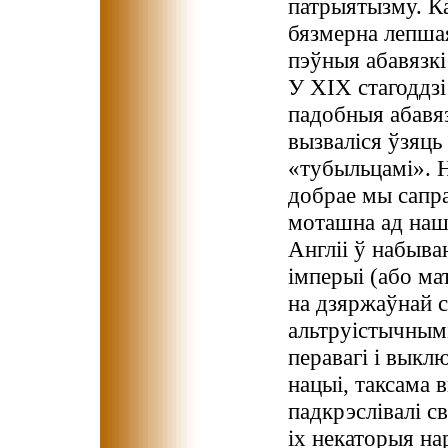
патрыятызму. К
бязмерна лепшая 
пэўныя абавязкі
У ХІХ стагоддзі
падобныя абавяз
вызваліся ўзяць 
«тубыльцамі». 
добрае мы сапра
моташна ад наш
Англіі ў набыва
імперыі (або ма
на дзяржаўнай 
альтруістычным
перавагі і выкл
нацыі, таксама
падкрэслівалі с
іх некаторыя на