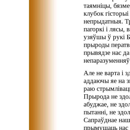
таямніцы, бязм
клубок гісторыі 
непрыдатныя. Тр
пагоркі і лясы,
узяўшы ў рукі Б
прыроды ператво
прывядзе нас да
непаразуменняў 
Але не варта і 
аддаючы яе на з
раю стрымлівац
Прырода не здол
абуджае, не здо
пытанні, не здол
Сапраўднае наш
прымушаць нас 