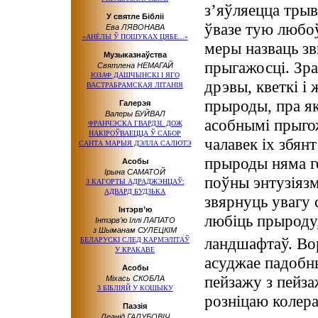
з’яўляецца тры
У святле Бібліі
ўвазе тую любо
Ева ЛЯВОНАВА
«АНЁЛЫ
Ў ПОШУКАХ
ЦЯБЕ...»
меры назваць з
Музыказнаўства
прыгажосці. Зр
Святлена НЕМАГАЙ
ЮЗАФ ДАШЧЫНСКІ
І ЯГО
дрэвы, кветкі 
ВАСТРАБРАМСКАЯ ЛІТАНІЯ
прыроды, пра як
Галерэя
Валеры БУЙВАЛ
асобнымі прыго
ФРАНЧЭСКА ГВАРДЗІ. ДОЖ
НАКІРОЎВАЕЦЦА
Ў САБОР
чалавек іх збян
САНТА МАРЫЯ ДЭЛЛА САЛЮТЭ
прыроды няма г
Асобы
Ірына САМАТОЙ
поўны энтузіязм
З КАГОРТЫ АДРАДЖЭНЦАЎ:
АДВАРД БУДЗЬКА
звярнуць увагу 
Інтэрв’ю
любіць прыроду
Інтэрв’ю
Іллі ЛАПАТО
з Шыманам СУЛЕЦКІМ
ландшафтаў. Во
БЕЛАРУСКІ СЛЕД КАРМЭЛІТАЎ
У КРАКАВЕ
асуджае падобн
Асобы
пейзажу з пейз
Міхась СКОБЛА
З БІБЛІЯЙ
У КОШЫКУ
розніцаю колера
Паэзія
Леанід ГАЛУБОВІЧ