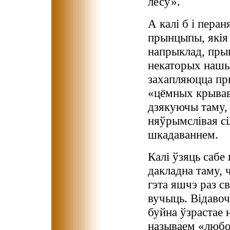
лесу».
А калі б і перан
прынцыпы, якія 
напрыклад, пры
некаторых нашых
захапляюцца пры
«цёмных крывав
дзякуючы таму, 
няўрымслівая сі
шкадаваннем.
Калі ўзяць сабе
дакладна таму, 
гэта яшчэ раз с
вучыць. Відавоч
буйна ўзрастае 
называем «любо