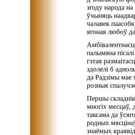
згоду народа на
ўчыняць наадва
чалавек паасобк
ягоная любоў да
Амбівалентнасць
палымяна пісалі 
гэтая размаітас
здолелі б аднол
да Радзімы мае 
розныя спалучэн
Першы складнік
многіх месцаў, 
таксама да ўсяг
родных мясцінаў
знаёмых краявід