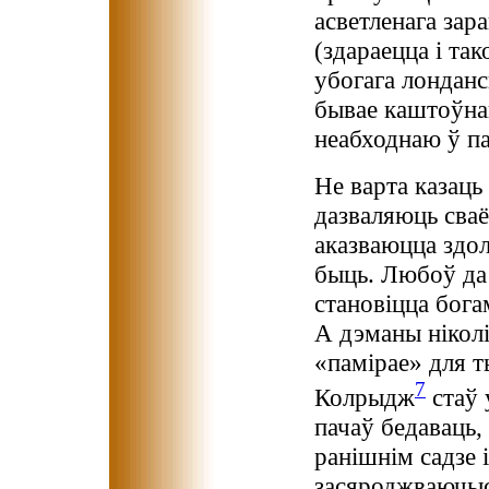
асветленага зар
(здараецца і та
убогага лонданс
бывае каштоўна
неабходнаю ў па
Не варта казаць
дазваляюць сваё
аказваюцца здол
быць. Любоў да
становіцца бога
А дэманы нікол
«памірае» для 
7
Колрыдж
стаў 
пачаў бедаваць,
ранішнім садзе 
засяроджваючыся