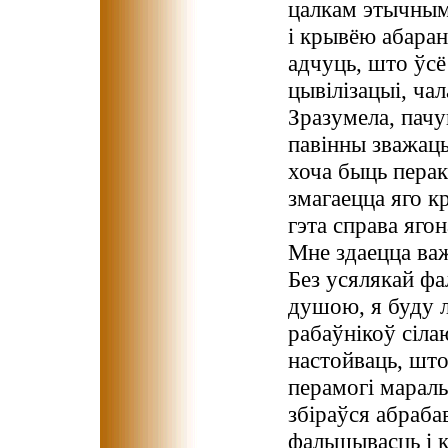
цалкам этычным 
і крывёю абара
адчуць, што ўсё
цывілізацыі, чал
Зразумела, пачу
павінны зважац
хоча быць перак
змагаецца яго к
гэта справа ягон
Мне здаецца важ
Без усялякай фа
душою, я буду л
рабаўнікоў сіла
настойваць, што
перамогі мараль
збіраўся абраба
фальшывасць і 