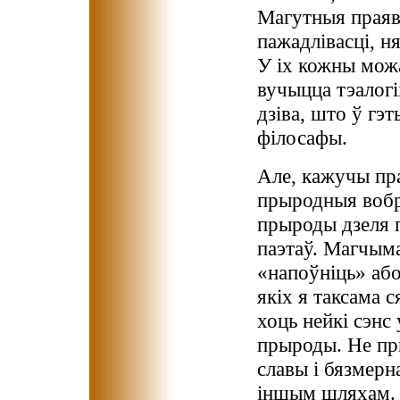
Магутныя праявы
пажадлівасці, ня
У іх кожны можа
вучыцца тэалогі
дзіва, што ў гэ
філосафы.
Але, кажучы пр
прыродныя вобр
прыроды дзеля 
паэтаў. Магчыма
«напоўніць» або
якіх я таксама с
хоць нейкі сэнс
прыроды. Не пры
славы і бязмерн
іншым шляхам. 