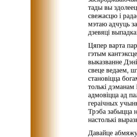
тады вы здолеец
свежасцю і рада
мэтаю адчуць за
дзевяці выпадках
Цяпер варта па
гэтым кантэксц
выказванне Дэн
свеце ведаем, ш
становіцца бога
толькі дэманам 
адмовіцца ад п
гераічных учынк
Трэба забыцца н
настолькі выраз
Давайце абмяжу