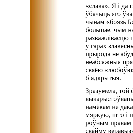
«слава». Я і да
ўбачыць яго ўва
чынам «боязь Б
большае, чым н
разважлівасцю пр
у гарах злавесны
прырода не абуд
неабсяжныя прас
сваёю «любоўю» 
б адкрытыя.
Зразумела, той 
выкарыстоўваць
намёкам не дака
мяркую, што і п
роўным правам 
свайму веравызн