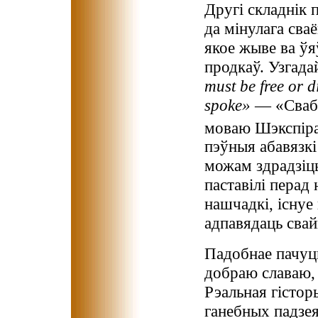
Другі складнік 
да мінулага сва
якое жыве ва ўя
продкаў. Узгад
must be free or 
spoke»
— «Свабо
моваю Шэкспір
пэўныя абавязкі
можам здрадзіць
паставілі перад
нашчадкі, існуе
адпавядаць сва
Падобнае пачуц
добраю славаю, 
Рэальная гістор
ганебных падзе