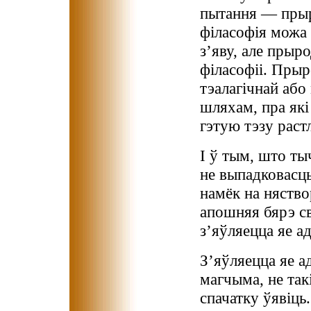
пытання — прыр
філасофія можа
з’яву, але прыр
філасофіі. Прыр
тэалагічнай або
шляхам, пра які
гэтую тэзу раст
І ў тым, што т
не выпадковасць
намёк на няство
апошняя бярэ св
з’яўляецца яе а
З’яўляецца яе а
магчыма, не та
спачатку ўявіць