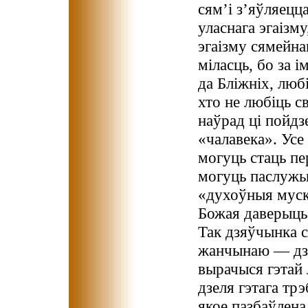
сям’і з’яўляецц
уласнага эгаізм
эгаізму сямейна
міласць, бо за і
да Бліжніх, люб
хто не любіць с
наўрад ці пойдз
«чалавека». Усе
могуць стаць пе
могуць паслужы
«духоўныя муску
Божая даверыць 
Так дзяўчынка с
жанчынаю — дзі
вырачыся гэтай 
дзеля гэтага тр
якое пазбаўлена