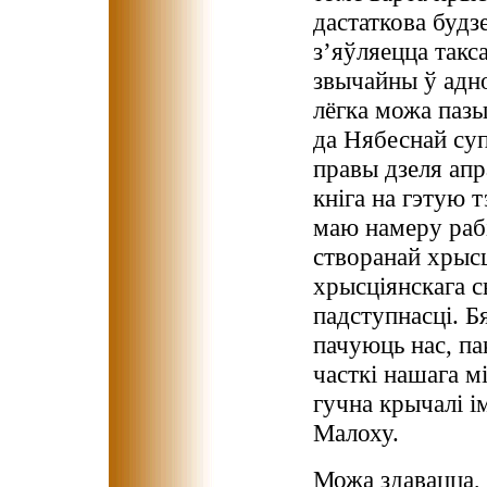
дастаткова будз
з’яўляецца такс
звычайны ў адно
лёгка можа паз
да Нябеснай суп
правы дзеля ап
кніга на гэтую т
маю намеру рабі
створанай хрысц
хрысціянскага с
падступнасці. Б
пачуюць нас, па
часткі нашага м
гучна крычалі і
Малоху.
Можа здавацца, 