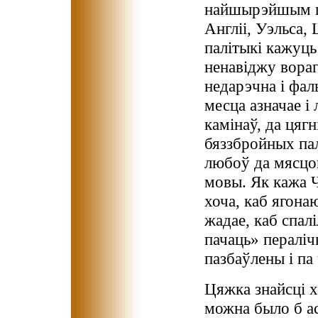
найшырэйшым пр
Англіі, Уэльса,
палітыкі кажуць
ненавіджу вораг
недарэчна і фа
месца азначае і 
камінаў, да цяг
бяззбройных пал
любоў да мясцо
мовы. Як кажа Ч
хоча, каб ягона
жадае, каб спал
пачаць» пералічв
пазбаўлены і па
Цяжка знайсці 
можна было б ас