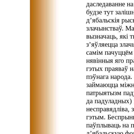
даследаванне на
будзе тут заліш
д’ябальскія рыс
злачынстваў. М
вызначаць, які
з’яўляецца зла
самім пачуццём
нявінныя яго пр
гэтых праяваў 
пэўнага народа. 
займаюцца міжн
патрыятызм пад
да падуладных)
несправядліва,
гэтым. Беспрын
паўплываць на п
д’ябальскую фо