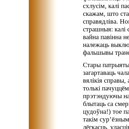
схлусім, калі п
скажам, што стаі
справядліва. Но
страшныя: калі 
вайна павінна н
належаць выключ
фальшывы транс
Стары патрыяты
загартаваць чал
вялікія справы,
толькі пачуццём
прэтэндуючы на 
блытаць са смер
цудоўна!) тое 
такім сур’ёзным
лёгкасць, уласц