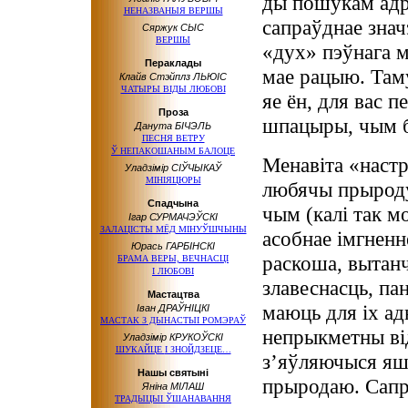
ды пошукам адро
НЕНАЗВАНЫЯ ВЕРШЫ
сапраўднае знач
Сяржук СЫС
ВЕРШЫ
«дух» пэўнага м
Пераклады
мае рацыю. Таму
Клайв Стэйплз ЛЬЮІС
ЧАТЫРЫ ВІДЫ ЛЮБОВІ
яе ён, для вас 
Проза
шпацыры, чым б
Данута БІЧЭЛЬ
ПЕСНЯ ВЕТРУ
Ў НЕПАКОШАНЫМ
БАЛОЦЕ
Менавіта «настр
Уладзімір СІЎЧЫКАЎ
МІНІЯЦЮРЫ
любячы прыроду
Спадчына
чым (калі так м
Ігар СУРМАЧЭЎСКІ
ЗАЛАЦІСТЫ МЁД МІНУЎШЧЫНЫ
асобнае імгнен
Юрась ГАРБІНСКІ
раскоша, вытанч
БРАМА ВЕРЫ, ВЕЧНАСЦІ
І ЛЮБОВІ
злавеснасць, па
Мастацтва
маюць для іх а
Іван ДРАЎНІЦКІ
МАСТАК
З ДЫНАСТЫІ
РОМЭРАЎ
непрыкметны від
Уладзімір КРУКОЎСКІ
ШУКАЙЦЕ
І ЗНОЙДЗЕЦЕ…
з’яўляючыся яш
Нашы святыні
прыродаю. Сап
Яніна МІЛАШ
ТРАДЫЦЫІ ЎШАНАВАННЯ