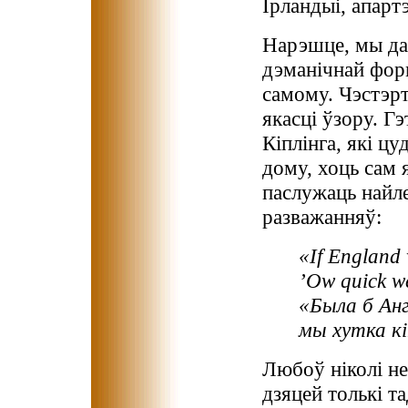
Ірландыі, апартэ
Нарэшце, мы дас
дэманічнай фор
самому. Чэстэрт
якасці ўзору. Г
Кіплінга, які ц
дому, хоць сам я
паслужаць най
разважанняў:
«If England
’Ow quick we
«Была б Анг
мы хутка кі
Любоў ніколі не
дзяцей толькі 