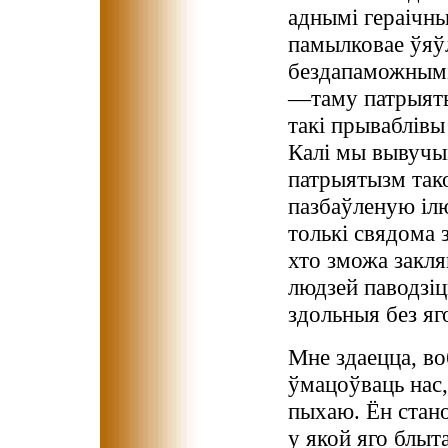
аднымі гераічны
памылковае ўяўл
бездапаможнымі
—таму патрыяты
такі прываблів
Калі мы вывучы
патрыятызм тако
пазбаўленую ілю
толькі свядома
хто зможа закля
людзей паводзіц
здольныя без яг
Мне здаецца, во
ўмацоўваць нас
пыхаю. Ён стан
у якой яго блыт