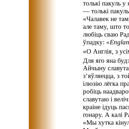
толькі пакуль у
— толькі пакуль 
«Чалавек не там
але таму, што т
любіць сваю Радз
ўпадку:
«England,
«О Англія, з усі
Для яго яна будз
Айчыну славутаю
з’яўляецца, з 
ілюзію лёгка пр
робіць наадваро
славутаю і велі
краіне ідуць па
гонару. А калі 
«Мы хутка кінул