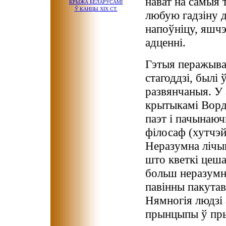
нават на самыя 
КРЫЖА БЕЛАРУСАМІ
Ў КАНЦЫ ХІХ СТ.
любую гадзіну д
напоўніцу, яшчэ
адценні.
Гэтыя перажыван
стагоддзі, былі
развянчаныя. У 
крытыкамі Ворд
паэт і пачынаю
філосаф (хутчэй
Неразумна лічыц
што кветкі цеша
больш неразумн
павінны пакутава
Нямногія людзі 
прынцыпы ў пры