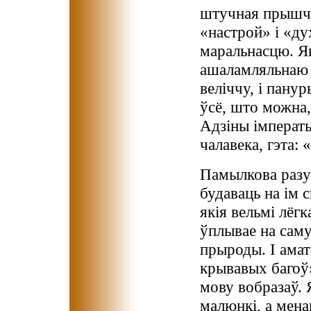
штучная прышчэ
«настрой» і «ду
маральнасцю. Я
ашаламляльнаю 
веліччу, і пану
ўсё, што можна,
Адзіны імператы
чалавека, гэта: 
Памылкова разу
будаваць на ім с
якія вельмі лёгк
ўплывае на сам
прыроды. І амат
крывавых багоў
мову вобразаў. 
малюнкі, а мена