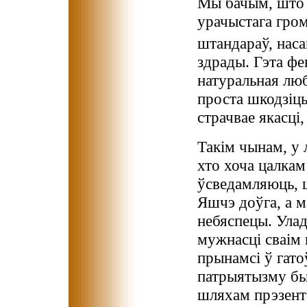
Мы бачым, што п
урачыстага гром
штандараў, нас
здрады. Гэта фе
натуральная люб
проста шкодзіць
страчвае якасці
Такім чынам, у 
хто хоча цалкам
ўсведамляюць, ш
Яшчэ доўга, а м
небяспецы. Улад
мужнасці сваім
прынамсі ў гато
патрыятызму был
шляхам прэзент