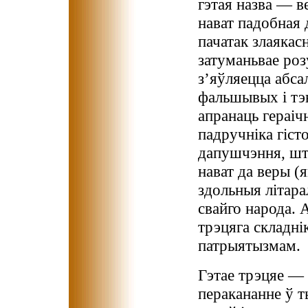
гэтая назва — в
нават падобная 
пачатак злаякас
затуманьвае роз
з’яўляецца абса
фальшывых і тэ
апранаць гераіч
падручніка гіст
дапушчэння, што
нават да веры (я
здольныя літара
свайго народа. 
трэцяга складні
патрыятызмам.
Гэтае трэцяе — 
перакананне ў т