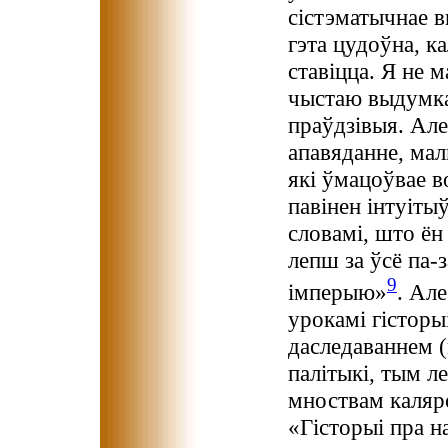
сістэматычнае в
гэта цудоўна, ка
ставіцца. Я не м
чыстаю выдумкаю
праўдзівыя. Але
апавяданне, мал
які ўмацоўвае 
павінен інтуіты
словамі, што ён
лепш за ўсё па-
9
імперыю»
. Ал
урокамі гісторы
даследаваннем (
палітыкі, тым л
мноствам каляр
«Гісторыі пра н