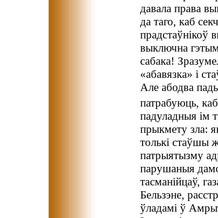
давала права вы
да таго, каб се
прадстаўнікоў 
выключна гэтым 
сабака! Зразуме
«абавязка» і ста
Але абодва пад
патрабуюць, ка
падуладныя ім 
прыкмету зла: я
толькі стаўшы ж
патрыятызму адр
парушаныя дамо
тасманійцаў, га
Бельзэне, расст
ўладамі ў Амры