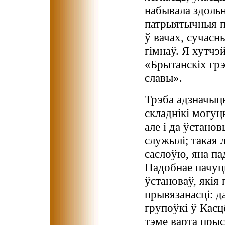
набывала здольн
патрыятычныя пе
ў вачах, сучас
гімнаў. Я хутчэ
«Брытанскіх грэ
славы».
Трэба адзначыць,
складнікі могуц
але і да ўстанов
служылі; такая л
саслоўю, яна п
Падобнае пачуцц
ўстановаў, якія
прывязанасці: да
групоўкі ў Касц
тэме варта прыс