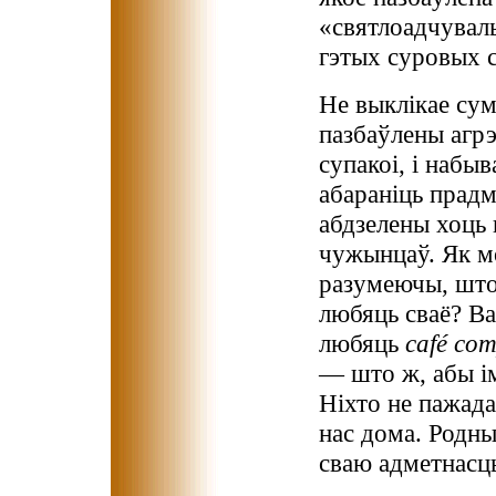
«святлоадчувал
гэтых суровых с
Не выклікае су
пазбаўлены агрэс
супакоі, і набы
абараніць прадм
абдзелены хоць 
чужынцаў. Як м
разумеючы, што
любяць сваё? Ва
любяць
café com
— што ж, абы ім
Ніхто не пажада
нас дома. Родн
сваю адметнасц