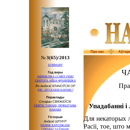
Пра нас
Аўтар
№
3(65)/2013
SUMMARY
Ч
Год веры
ЭНЦЫКЛIКА
LUMEN FIDEI
СВЯТОГА АЙЦА ФРАНЦІШКА
Пра
Ян Анджэй КЛАЧОЎСКІ ОР
ДЗЕ «ПУСКАЕШ КАРАНІ»?
Пераклады
Стэфан СВЯЖАЎСКІ
Упадабанні і 
СВЯТЫ ТАМАШ, ПРАЧЫТАНЫ
НАНАВА
Для некаторых л
Гісторыя
Андрэй ШПУНТ
Расіі, тое, шт
ПАМІЖ КАТОЛІКАМІ
І ПРАВАСЛАЎНЫМІ