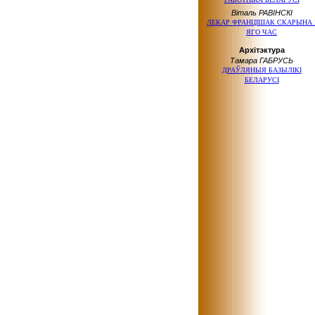
Віталь РАВІНСКІ
ЛЕКАР ФРАНЦІШАК СКАРЫНА 
ЯГО ЧАС
Архітэктура
Тамара ГАБРУСЬ
ДРАЎЛЯНЫЯ БАЗЫЛІКІ
БЕЛАРУСІ