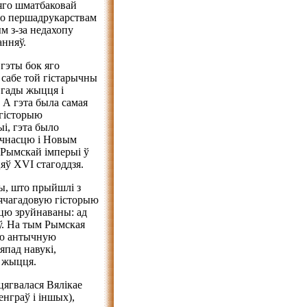
 яго шматбаковай
го першадрукарствам
м з-за недахопу
нняў.
гэты бок яго
ь сабе той гістарычны
 гады жыцця і
 А гэта была самая
 гісторыю
і, гэта было
ычнасцю і Новым
й Рымскай імперыі ў
яў XVI стагоддзя.
ты, што прыйшлі з
ячагадовую гісторыю
сцю зруйнаваны: ад
ў. На тым Рымская
ую антычную
пад навукі,
а жыцця.
цягвалася Вялікае
енграў і іншых),