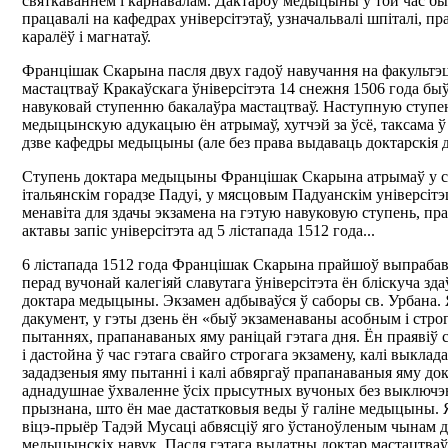
святкаваннем і карнавалам. Дактароў медыцыны ў той час б
працавалі на кафедрах універсітэтаў, узначальвалі шпіталі, п
каралёў і магнатаў.
Францішак Скарына пасля двух гадоў навучання на факультэ
мастацтваў Кракаўскага ўніверсітэта 14 снежня 1506 года бы
навуковай ступенню бакалаўра мастацтваў. Наступную ступен
медыцынскую адукацыю ён атрымаў, хутчэй за ўсё, таксама ў 
дзве кафедры медыцыны (але без права выдаваць доктарскія
Ступень доктара медыцыны Францішак Скарына атрымаў у 
італьянскім горадзе Падуі, у мясцовым Падуанскім універсіт
менавіта для здачы экзамена на гэтую навуковую ступень, пр
актавы запіс універсітэта ад 5 лістапада 1512 года...
6 лістапада 1512 года Францішак Скарына прайшоў выпрабава
перад вучонай калегіяй славутага ўніверсітэта ён бліскуча зд
доктара медыцыны. Экзамен адбываўся ў саборы св. Урбана.
дакумент, у гэты дзень ён «быў экзаменаваны асобным і стро
пытаннях, прапанаваных яму раніцай гэтага дня. Ён праявіў с
і дастойна ў час гэтага свайго строгага экзамену, калі выклад
зададзеныя яму пытанні і калі абвяргаў прапанаваныя яму до
аднадушнае ўхваленне ўсіх прысутных вучоных без выключэн
прызнана, што ён мае дастатковыя веды ў галіне медыцыны
віцэ-прыёр Тадэй Мусаці абвясціў яго ўстаноўленым чынам 
медыцынскіх навук. Пасля гэтага выдатны доктар мастацтва