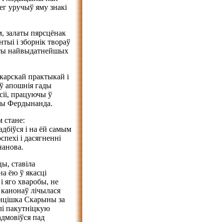
лег уручыў яму знакі
м, залаты пярсцёнак
тыі і зборнік твораў
орты найвыдатнейшых
карскай практыкай і
 ў апошнія гады
сіі, працуючы ў
ыны Фердынанда.
 стане:
адбіўся і на ёй самым
спехі і дасягненні
нанова.
ы, ставіла
а ёю ў якасці
і яго хваробы, не
 канонаў лічылася
анцішка Скарыны за
лі пакутніцкую
адмовіўся пад