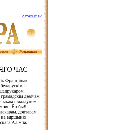
CATHOLIC.BY
ерэя
Рэдакцыя
ЯГО ЧАС
ік Францішак
беларускім і
ршадрукаром,
 грамадскім дзеячам,
дчыкам і выдаўцом
мове. Ён быў
 лекарам, доктарам
я на вяршыню
скага Алімпа.