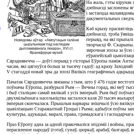
На жаль, гэты кірунак
дзейнасці заслонены я
і застаецца малавядомы
дакументальных сведча
Каб крыху прасвятліць 
Л
дзейнасці, трэба ўявіц
перыяд, на які прыпалі
Невядомы аўтар. «Ампутацыя галёнкі
цырульнікам пад наглядам
творчасці Ф. Скарыны.
дыпламаванага лекара», XVI ст.
змрочная эпоха за ўсю
Франкфурцкі музей.
еўрапейскай цывілізацы
Сярэднявечча — доўгі перыяд у гісторыі Еўропы паміж Ант
часам, які цягнуўся больш за тысячу гадоў: ад краху Заходня
V стагоддзі новай эры да эпохі Вялікіх геаграфічных адкрыцц
Пачатак Сярэднявечча звязаны з тым, што ў 476 годзе вестго
поўначы Еўропы, разбурылі Рым — Вечны горад, які меў тыс
і быў сталіцаю самай вялікай з усіх імперый. Рым быў поўна
двухмільённага насельніцтва засталося каля 20 тысяч жыхаро
імперыя скончылася. Прышлыя варвары знішчылі ўсю вялік
цывілізацыю Старажытнай Грэцыі і Рыма; адбыўся поўны заня
культуры, адукацыі, маралі, права, грамадскага і гаспадарчаг
Праз Еўропу адна за адной пракочваліся эпідэміі і войны, пра
перасяленне народаў (готаў, гунаў, цюркаў, арабаў, балгараў, в