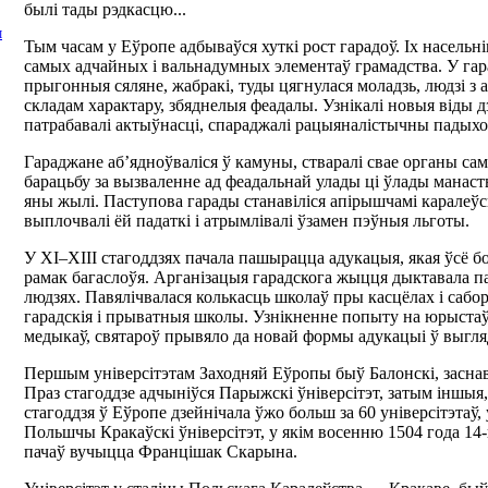
былі тады рэдкасцю...
І
Тым часам у Еўропе адбываўся хуткі рост гарадоў. Іх насельні
самых адчайных і вальнадумных элементаў грамадства. У гар
прыгонныя сяляне, жабракі, туды цягнулася моладзь, людзі 
складам характару, збяднелыя феадалы. Узнікалі новыя віды дз
патрабавалі актыўнасці, спараджалі рацыяналістычны падыхо
Гараджане аб’ядноўваліся ў камуны, стваралі свае органы сам
барацьбу за вызваленне ад феадальнай улады ці ўлады манасты
яны жылі. Паступова гарады станавіліся апірышчамі каралеўс
выплочвалі ёй падаткі і атрымлівалі ўзамен пэўныя льготы.
У ХІ–ХІІІ стагоддзях пачала пашырацца адукацыя, якая ўсё б
рамак багаслоўя. Арганізацыя гарадскога жыцця дыктавала п
людзях. Павялічвалася колькасць школаў пры касцёлах і сабора
гарадскія і прыватныя школы. Узнікненне попыту на юрыстаў
медыкаў, святароў прывяло да новай формы адукацыі ў выгляд
Першым універсітэтам Заходняй Еўропы быў Балонскі, заснав
Праз стагоддзе адчыніўся Парыжскі ўніверсітэт, затым іншыя,
стагоддзя ў Еўропе дзейнічала ўжо больш за 60 універсітэтаў, 
Польшчы Кракаўскі ўніверсітэт, у якім восенню 1504 года 1
пачаў вучыцца Францішак Скарына.