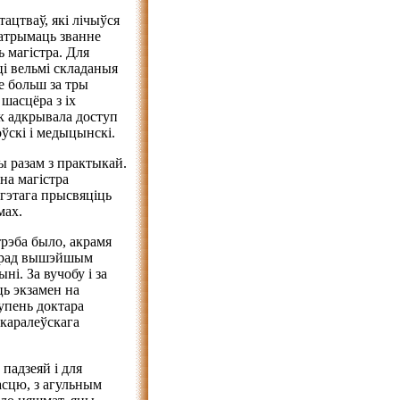
ацтваў, які лічыўся
атрымаць званне
 магістра. Для
ці вельмі складаныя
е больш за тры
 шасцёра з іх
ук адкрывала доступ
скі і медыцынскі.
 разам з практыкай.
на магістра
 гэтага прысвяціць
мах.
эба было, акрамя
перад вышэйшым
ні. За вучобу і за
ць экзамен на
тупень доктара
каралеўскага
падзеяй і для
насцю, з агульным