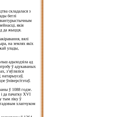
цтва складалася з
ады беглі
з авантурыстычным
ейнасці, якія
д да жыцця.
акіравання, вялі
ра, на землях якіх
кай улады,
ольш адыходзіла ад
атрэбу ў адукаваных
х, з’яўляліся
, натарыусаў,
зе ўніверсітэтаў.
аны ў 1088 годзе.
 і да пачатку XVI
у тым ліку ў
4-гадовым хлапчуком