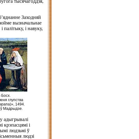
другога тысячагоддзя,
аб’яднанне Заходняй
 зойме вызначальнае
і палітыку, і навуку,
 Босх.
еня глупства
эрапа)», 1494.
 ў Мадрыдзе.
у адыгрывалі
і крэпасцямі і
ымі людзьмі ў
пісьменныя людзі