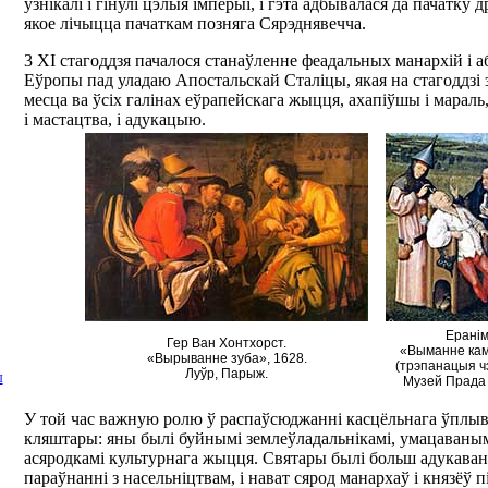
узнікалі і гінулі цэлыя імперыі, і гэта адбывалася да пачатку 
якое лічыцца пачаткам позняга Сярэднявечча.
3 XI стагоддзя пачалося станаўленне феадальных манархій і 
Еўропы пад уладаю Апостальскай Сталіцы, якая на стагоддзі
месца ва ўсіх галінах еўрапейскага жыцця, ахапіўшы і мараль, 
і мастацтва, і адукацыю.
Еранім
Гер Ван Хонтхорст.
«Выманне кам
«Вырыванне зуба», 1628.
(трэпанацыя ч
Луўр, Парыж.
Ы
Музей Прада
У той час важную ролю ў распаўсюджанні касцёльнага ўплыв
кляштары: яны былі буйнымі землеўладальнікамі, умацаваным
асяродкамі культурнага жыцця. Святары былі больш адукаван
параўнанні з насельніцтвам, і нават сярод манархаў і князёў 