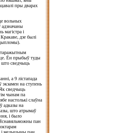
ыло няшмат, яны
рацавалі пры дварах
це вольных
ў адзначаны
ь магістра і
Кракаве, дзе былі
 дыпломы).
старажытным
эце. Ён прыбыў туды
а што сведчыць
нні, а 9 лістапада
аў экзамен на ступень
 Як сведчыць
гім чынам па
ябе настолькі слаўна
аў адказы на
казы, што атрымаў
ня, і было
. Яснавяльможны пан
доктарам
ў і медыцыны пан