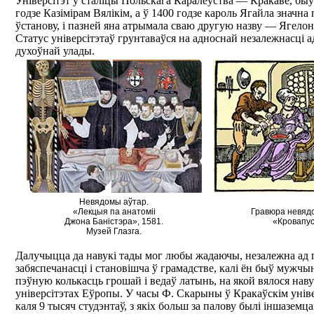
Універсітэт у сталіцы Польскага Каралеўства — Кракаве, быў
годзе Казімірам Вялікім, а ў 1400 годзе кароль Ягайла значн
ўстанову, і пазней яна атрымала сваю другую назву — Ягелонс
Статус універсітэтаў грунтаваўся на адноснай незалежнасці а
духоўнай улады.
Невядомы аўтар.
«Лекцыя па анатомii
Гравюра невядо
Джона Баністэра», 1581.
«Кровапус
Музей Глазга.
Далучыцца да навукі тады мог любы жадаючы, незалежна ад 
забяспечанасці і становішча ў грамадстве, калі ён быў мужчы
пэўную колькасць грошай і ведаў латынь, на якой вялося наву
універсітэтах Еўропы. У часы Ф. Скарыны ў Кракаўскім унів
каля 9 тысяч студэнтаў, з якіх больш за палову былі іншаземца