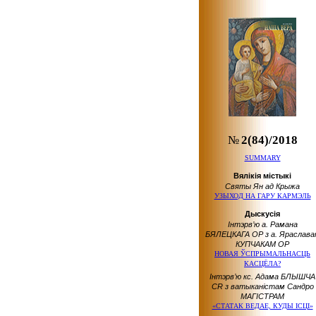
№
2(84)/2018
SUMMARY
Вялікія містыкі
Святы Ян ад Крыжа
УЗЫХОД НА ГАРУ КАРМЭЛЬ
Дыскусія
Інтэрв’ю а. Рамана
БЯЛЕЦКАГА ОР з а. Яраслава
КУПЧАКАМ ОР
НОВАЯ ЎСПРЫМАЛЬНАСЦЬ
КАСЦЁЛА?
Інтэрв’ю кс. Адама БЛЫШЧА
CR з ватыканістам Сандро
МАГІСТРАМ
«СТАТАК ВЕДАЕ, КУДЫ ІСЦІ»