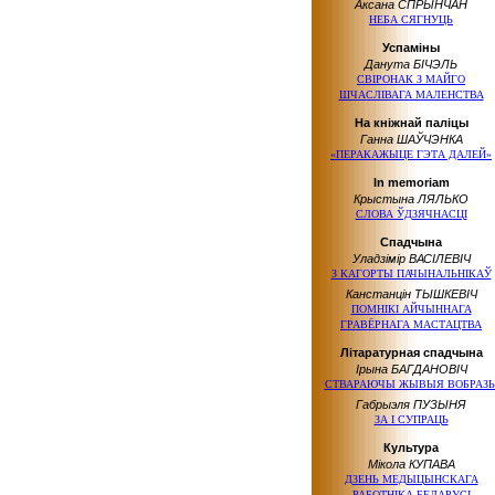
Аксана СПРЫНЧАН
НЕБА СЯГНУЦЬ
Успаміны
Данута БІЧЭЛЬ
СВІРОНАК З МАЙГО
ШЧАСЛІВАГА МАЛЕНСТВА
На кніжнай паліцы
Ганна ШАЎЧЭНКА
«ПЕРАКАЖЫЦЕ ГЭТА ДАЛЕЙ»
In memoriam
Крыстына ЛЯЛЬКО
СЛОВА ЎДЗЯЧНАСЦІ
Спадчына
Уладзімір ВАСІЛЕВІЧ
З КАГОРТЫ ПАЧЫНАЛЬНІКАЎ
Канстанцін ТЫШКЕВІЧ
ПОМНІКІ АЙЧЫННАГА
ГРАВЁРНАГА МАСТАЦТВА
Літаратурная спадчына
Ірына БАГДАНОВІЧ
СТВАРАЮЧЫ ЖЫВЫЯ ВОБРАЗ
Габрыэля ПУЗЫНЯ
ЗА І СУПРАЦЬ
Культура
Мікола КУПАВА
ДЗЕНЬ МЕДЫЦЫНСКАГА
РАБОТНІКА БЕЛАРУСІ