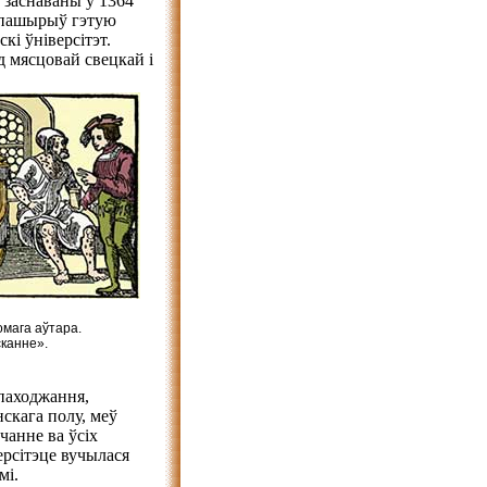
 заснаваны ў 1364
а пашырыў гэтую
кі ўніверсітэт.
д мясцовай свецкай і
мага аўтара.
канне».
паходжання,
нскага полу, меў
чанне ва ўсіх
ерсітэце вучылася
мі.