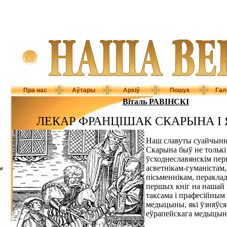
Пра нас
Аўтары
Архіў
Пошук
Гал
Віталь РАВІНСКІ
ЛЕКАР ФРАНЦІШАК СКАРЫНА І 
Наш славуты суайчынн
Скарына быў не толькі 
ўсходнеславянскім пе
асветнікам-гуманістам,
м
пісьменнікам, перакла
першых кніг на нашай 
таксама і прафесійным
медыцыны, які ўзняўс
еўрапейскага медыцын