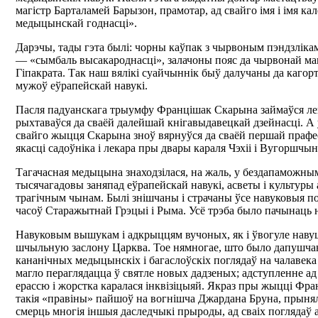
магістр Барталамей Барызон, прамотар, ад свайго імя і імя ка
медыцынскай годнасці».
Дарэчы, тады гэта былі: чорны каўпак з чырвоным пэндзліка
— «сымбаль высакароднасці», залачоны пояс да чырвонай ман
Гіпакрата. Так наш вялікі суайчыннік быў далучаны да каг
мужоў еўрапейскай навукі.
Пасля падуанскага трыумфу Францішак Скарына займаўся ле
рыхтаваўся да сваёй далейшай кнігавыдавецкай дзейнасці. А
свайго жыцця Скарына зноў вярнуўся да сваёй першай прафе
якасці садоўніка і лекара пры двары караля Чэхіі і Вугоршч
Тагачасная медыцына знаходзілася, на жаль, у бездапаможным
тысячагадовы заняпад еўрапейскай навукі, асветы і культуры 
трагічным чынам. Былі знішчаны і страчаны ўсе навуковыя по
часоў Старажытнай Грэцыі і Рыма. Усё трэба было пачынаць 
Навуковым вышукам і адкрыццям вучоных, як і ўвогуле навуц
шчыльную заслону Царква. Тое нямногае, што было дапушчан
кананічных медыцынскіх і багаслоўскіх поглядаў на чалавека 
магло пераглядацца ў святле новых дадзеных; адступленне ад
ерассю і жорстка каралася інквізіцыяй. Якраз пры жыцці Фр
такія «правіны» пайшоў на вогнішча Джардана Бруна, прыня
смерць многія іншыя даследчыкі прыроды, ад сваіх поглядаў 