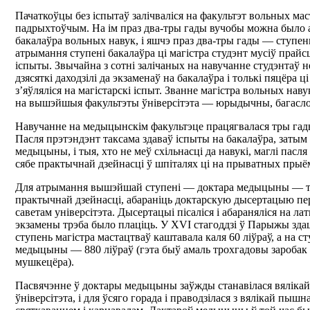
Пачаткоўцы без іспытаў залічваліся на факультэт вольных маст
падрыхтоўчым. На ім праз два-тры гады вучобы можна было 
бакалаўра вольных навук, і яшчэ праз два-тры гады — ступень
атрымання ступені бакалаўра ці магістра студэнт мусіў прайс
іспыты. Звычайна з сотні залічаных на навучанне студэнтаў н
дзясяткі даходзілі да экзаменаў на бакалаўра і толькі пяцёра ці
з’яўляліся на магістарскі іспыт. Званне магістра вольных нав
на вышэйшыя факультэты ўніверсітэта — юрыдычны, багаслоў
Навучанне на медыцынскім факультэце працягвалася тры гады
Пасля прэтэндэнт таксама здаваў іспыты на бакалаўра, затым 
медыцыны, і тыя, хто не меў схільнасці да навукі, маглі пасля
сябе практычнай дзейнасці ў шпіталях ці на прыватных прыё
Для атрымання вышэйшай ступені — доктара медыцыны — тр
практычнай дзейнасці, абараніць доктарскую дысертацыю 
саветам універсітэта. Дысертацыі пісаліся і абараняліся на латы
экзамены трэба было плаціць. У XVI стагоддзі ў Парыжы зда
ступень магістра мастацтваў каштавала каля 60 ліўраў, а на с
медыцыны — 880 ліўраў (гэта быў амаль трохгадовы заробак 
мушкецёра).
Пасвячэнне ў доктары медыцыны заўжды станавілася вялікай 
ўніверсітэта, і для ўсяго горада і праводзілася з вялікай пыш