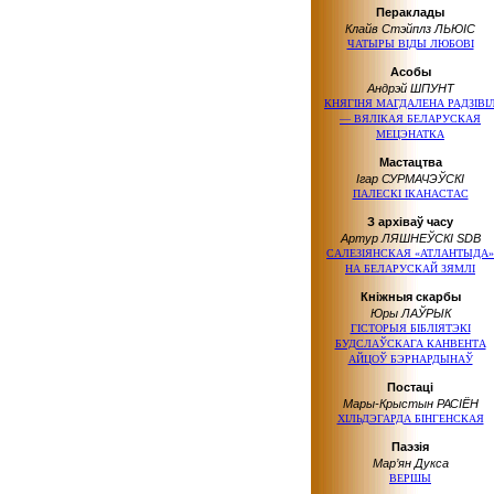
Пераклады
Клайв Стэйплз ЛЬЮІС
ЧАТЫРЫ ВІДЫ ЛЮБОВІ
Асобы
Андрэй ШПУНТ
КНЯГІНЯ МАГДАЛЕНА РАДЗІВІ
— ВЯЛІКАЯ БЕЛАРУСКАЯ
МЕЦЭНАТКА
Мастацтва
Ігар СУРМАЧЭЎСКІ
ПАЛЕСКІ ІКАНАСТАС
З архіваў часу
Артур ЛЯШНЕЎСКІ SDB
САЛЕЗІЯНСКАЯ «АТЛАНТЫДА»
НА БЕЛАРУСКАЙ ЗЯМЛІ
Кніжныя скарбы
Юры ЛАЎРЫК
ГІСТОРЫЯ БІБЛІЯТЭКІ
БУДСЛАЎСКАГА КАНВЕНТА
АЙЦОЎ БЭРНАРДЫНАЎ
Постаці
Мары-Крыстын РАСІЁН
ХІЛЬДЭГАРДА БІНГЕНСКАЯ
Паэзія
Мар’ян Дукса
ВЕРШЫ