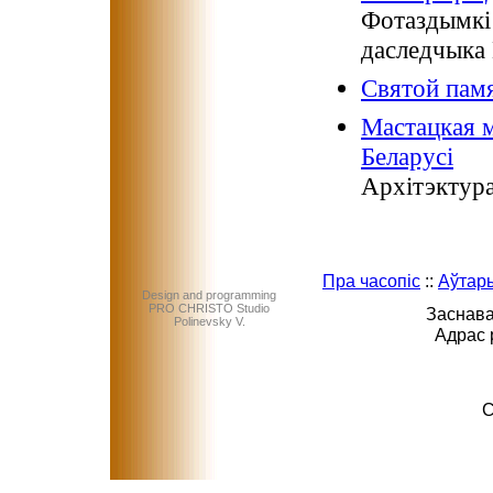
Фотаздымкі 
даследчыка 
Святой памя
Мастацкая м
Беларусі
Архітэктура
Пра часопіс
::
Аўтар
Design and programming
PRO CHRISTO Studio
Заснава
Polinevsky V.
Адрас 
C