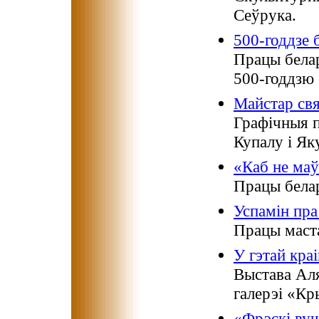
Сеўрука.
500-годдзе 
Працы белар
500-годдзю 
Майстар свя
Графiчныя 
Купалу i Як
«Каб не маў
Працы белар
Успамiн пр
Працы маста
У гэтай краі
Выстава Ал
галерэі «Кр
«Фрэскі вуч