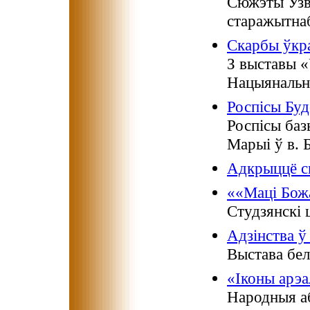
Сюжэты Узв
старажытнаб
Скарбы ўкра
З выставы «
Нацыянальны
Роспісы Буд
Роспісы ба
Марыі ў в. 
Адкрыццё с
««Маці Божа
Студзянскі 
Адзінства ў
Выстава бел
«Іконы арэа
Народныя аб