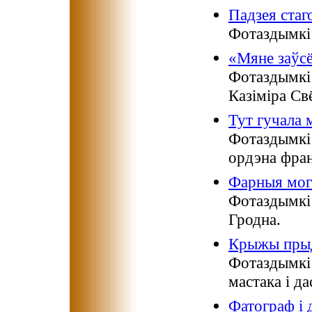
Падзея стаг
Фотаздымкі 
«Мяне заўсё
Фотаздымкі 
Казіміра Св
Тут гучала 
Фотаздымкі
ордэна фран
Фарныя могі
Фотаздымкі 
Гродна.
Крыжы пры
Фотаздымкі
мастака і д
Фатограф і 