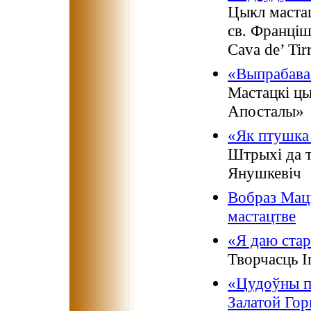
Цыкл мастац
св. Францішк
Cava de’ Tirr
«Выпрабава
Мастацкі ц
Апосталы»
«Як птушка 
Штрыхі да т
Янушкевіч
Вобраз Мац
мастацтве
«Я даю стар
Творчасць І
«Цудоўны па
Залатой Го