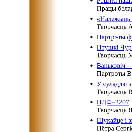
Рэшткі наша
Працы бела
«Належыць Б
Творчасць А
Партрэты ф
Птушкі Чур
Творчасць М
Ваньковіч –
Партрэты Ва
У суладдзі 
Творчасць В
НДФ–2207
Творчасць Я
Шукайце і з
Пётра Сергі