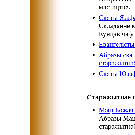
мастацтве.
Святы Язаф
Складанне к
Кунцэвіча ў
Евангелісты
Абразы свя
старажытна
Святы Юзаф
Старажытнае с
Маці Божая
Абразы Мац
старажытнаб