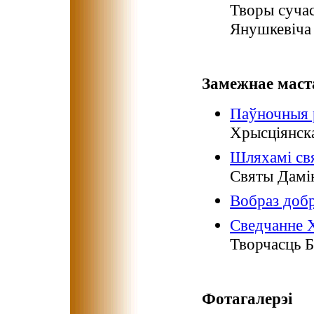
Творы сучас
Янушкевіча
Замежнае маст
Паўночныя
Хрысціянска
Шляхамі свя
Святы Дамін
Вобраз добр
Сведчанне Х
Творчасць 
Фотагалерэі