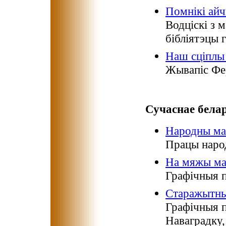
Помнікі айч
Водціскі з м
бібліятэцы 
Наш сціплы 
Жывапіс Фе
Сучаснае бела
Народны ма
Працы наро
На мяжы ма
Графічныя п
Старажытны
Графічныя 
Наваградку,