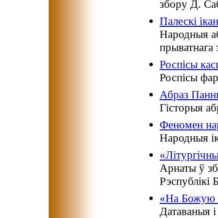
збору Д. Са
Палескі іка
Народныя аб
прыватнага 
Роспісы кас
Роспісы фар
Абраз Панн
Гісторыя аб
Феномен на
Народныя ік
«Літургічн
Арнаты ў зб
Рэспублікі 
«На Божую 
Датаваныя і