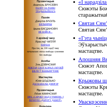
«І нарадзіла
Прэзентацыя
Анатоль БРУСЕВІЧ
Сюжэты Бож
ПАЛЁТ ЗА РАМКІ
ТРАДЫЦЫЙНАГА
старажытнаб
Паэзія
Данута БІЧЭЛЬ
Святая Сям
БЯЛЫНІЧЫ
Святая Сям’
Ірына БАГДАНОВІЧ
НЕ БОЙСЯ...
«Гэта чыніц
З архіваў часу
Яраслаў ЧАПЛЯ
Эўхарыстыч
ПАРАЗА
Пра тое, як 100 гадоў таму
мастацтве.
пачыналася эпоха свабоды сумлення
без свабоды
Апошняя В
Асобы
Сюжэт Апош
Эла ДЗВІНСКАЯ
ДОКТАР СКОТ КЭРАЛ І МУЗЕЙ
мастацтве.
БІБЛІІ Ў ВАШЫНГТОНЕ
Мастацтва
Крыжовы шл
Юлія ШЭДЗЬКО
ДАСКАНАЛЫ ДЗЮРЭР
Сюжэты Кры
Прэзентацыя
мастацтве.
Лідзія КАМІНСКАЯ
ПРА «САРОКУ НАД ГУМНОМ» І
Уваскрэсен
ВЕЧНУЮ «ДАРОГУ ДАМОЎ»
Культура