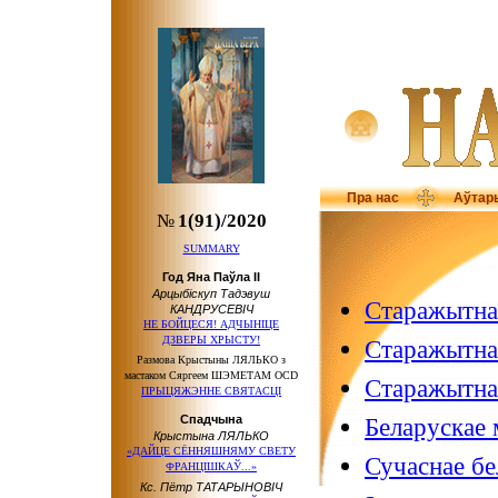
Пра нас
Аўтар
№
1(91)/2020
SUMMARY
Год Яна Паўла ІІ
Арцыбіскуп Тадэвуш
Старажытнае
КАНДРУСЕВІЧ
НЕ БОЙЦЕСЯ! АДЧЫНІЦЕ
ДЗВЕРЫ ХРЫСТУ!
Старажытнае
Размова Крыстыны ЛЯЛЬКО з
мастаком Сяргеем ШЭМЕТАМ OCD
Старажытнае
ПРЫЦЯЖЭННЕ СВЯТАСЦІ
Спадчына
Беларускае 
Крыстына ЛЯЛЬКО
«ДАЙЦЕ СЁННЯШНЯМУ СВЕТУ
Сучаснае бе
ФРАНЦІШКАЎ...»
Кс. Пётр ТАТАРЫНОВІЧ