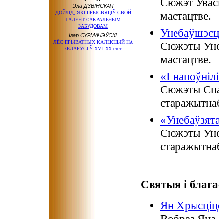
Сюжэт Увас
Эла ДЗВІНСКАЯ
мастацтве.
ДОЙЛІД, ЯКІ ПРЫСВЯЦІЎ СВОЙ
ТАЛЕНТ САКРАЛЬНЫМ
ЗАБУДОВАМ
Унебаўшэсц
Ігар СУРМАЧЭЎСКІ
ЛЁС ПРЫВАТНЫХ КАЛЕКЦЫЙ НА
Сюжэты Уне
БЕЛАРУСI Ў XVI–XX стст.
мастацтве.
«І напоўніл
Сюжэты Спа
старажытнаб
«Унебаўзят
Сюжэты Уне
старажытнаб
Святыя і благ
Ян Хрысціц
Вобраз Яна