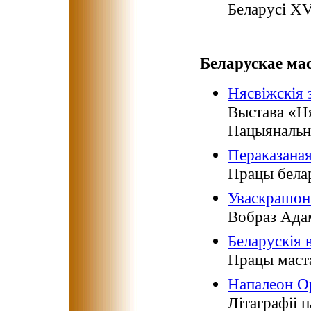
Беларусі XV
Беларускае мас
Нясвіжскія 
Выстава «Ня
Нацыянальн
Пераказана
Працы белар
Уваскрашон
Вобраз Ада
Беларускія
Працы маст
Напалеон Ор
Літаграфіі 