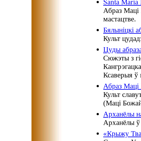
Santa Maria
Абраз Маці
мастацтве.
Бялыніцкі а
Культ цудад
Цуды абраз
Сюжэты з гі
Кангрэгацка
Ксаверыя ў г
Абраз Маці 
Культ славу
(Маці Божа
Арханёлы н
Арханёлы ў 
«Крыжу Тва