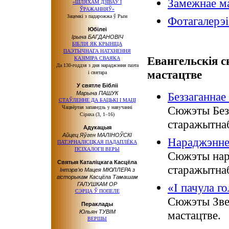
Замежнае ма
«ШЛЯХАМ ДЗІВАЎ І
ЎРАЖАННЯЎ»
Зацемкі з падарожжа ў Рым
Фотагалерэі
Юбілеі
Ірына БАГДАНОВІЧ
БІБЛІЯ ЯК КРЫНІЦА
ПАЭТЫЧНАГА НАТХНЕННЯ
Евангельскія 
КАЗІМІРА СВАЯКА
Да 130-годдзя з дня нараджэння паэта
мастацтве
і святара
У святле Бібліі
Марына ПАШУК
Беззаганнае
СТАЎЛЕННЕ ДА БАЦЬКІ І МАЦІ
Сюжэты Безз
Чацвёртая запаведзь у навучанні
Сіраха (3, 1–16)
старажытнаб
Адукацыя
Айцец Яўген МАЛІНОЎСКІ
Нараджэнне
ПАТЭРНАЛІСЦКАЯ ПАДАПЛЁКА
ПСІХАЛОГІІ ВЕРЫ
Сюжэты нар
Святыя Каталіцкага Касцёла
старажытнаб
Інтэрв’ю Мацея МЮЛЛЕРА з
гісторыкам Касцёла Тамашам
ГАЛУШКАМ ОР
«І пачула го
СЭРЦА Ў ПОПЕЛЕ
Сюжэты Зве
Пераклады
Юльян ТУВІМ
мастацтве.
ВЕРШЫ