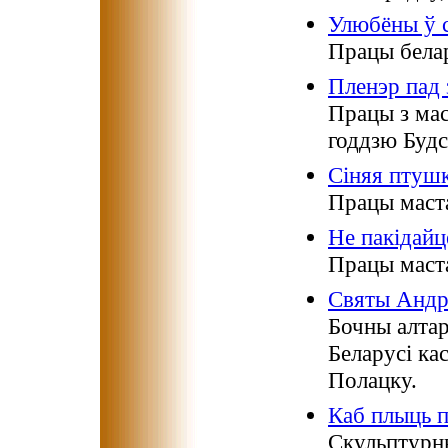
Улюбёны ў 
Працы белар
Пленэр пад 
Працы з мас
годдзю Будс
Сіняя птушк
Працы маст
Не пакідайц
Працы маст
Святы Андр
Бочны алтар
Беларусі ка
Полацку.
Каб плыць п
Скульптурны