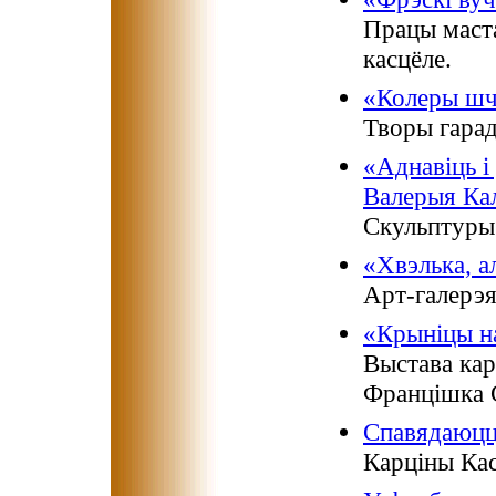
Працы маста
касцёле.
«Колеры шч
Творы гарад
«Аднавіць і
Валерыя Кал
Скульптуры 
«Хвэлька, а
Арт-галерэ
«Крыніцы н
Выстава кар
Францішка 
Спавядаюцц
Карціны Кас