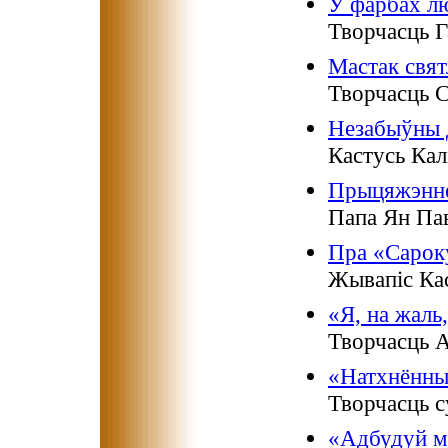
У фарбах лю
Творчасць 
Мастак свят
Творчасць 
Незабыўны д
Кастусь Кал
Прыцяжэнне
Папа Ян Пав
Пра «Сарок
Жывапіс Кас
«Я, на жаль
Творчасць А
«Натхнённыя
Творчасць с
«Адбудуй м