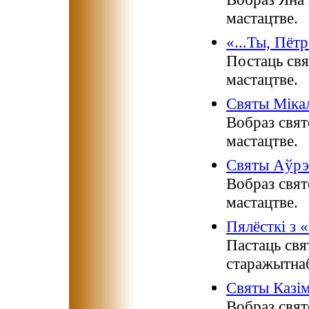
мастацтве.
«...Ты, Пётр
Постаць свя
мастацтве.
Святы Міка
Вобраз свят
мастацтве.
Святы Аўрэ
Вобраз свя
мастацтве.
Пялёсткі з 
Пастаць свя
старажытнаб
Святы Казім
Вобраз свят