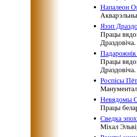
Напалеон О
Акварэльны
Язэп Драздо
Працы вядом
Драздовіча.
Падарожнік 
Працы вядом
Драздовіча.
Роспісы Пёт
Манументал
Невядомы С
Працы белар
Сведка эпох
Міхал Эльві