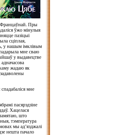
ай Францаўнай. Пры
адаліся ўжо мінулыя
ыняцце пазіцыі
была сціплая,
ль, у нашым імклівым
падарыла мне сваю
ыйшаў у выдавецтве
і адначасова
каму жадаю як
 задаволены
я спадабаліся мне
брамі пасярэдзіне
даў. Хацелася
 памятаю, што
зныя, тэмпература
умовах мы ад’язджалі
дзе нешта пачало