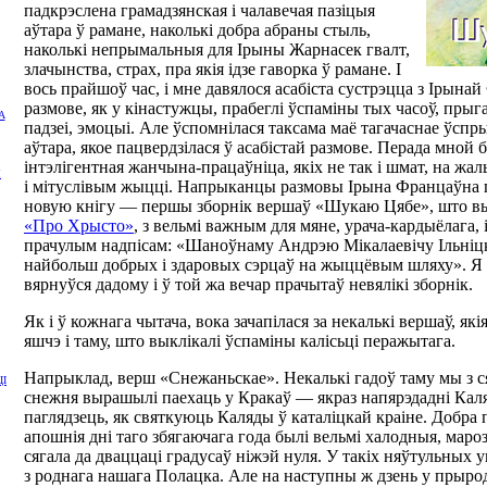
падкрэслена грамадзянская і чалавечая пазіцыя
аўтара ў рамане, наколькі добра абраны стыль,
наколькі непрымальныя для Ірыны Жарнасек гвалт,
злачынства, страх, пра якія ідзе гаворка ў рамане. І
вось прайшоў час, і мне давялося асабіста сустрэцца з Ірын
размове, як у кінастужцы, прабеглі ўспаміны тых часоў, прыг
А
падзеі, эмоцыі. Але ўспомнілася таксама маё тагачаснае ўспр
аўтара, якое пацвердзілася ў асабістай размове. Перада мной 
інтэлігентная жанчына-працаўніца, якіх не так і шмат, на жа
Я
і мітуслівым жыцці. Напрыканцы размовы Ірына Францаўна 
новую кнігу — першы зборнік вершаў «Шукаю Цябе», што в
«Про Хрысто»
, з вельмі важным для мяне, урача-кардыёлага, 
прачулым надпісам: «Шаноўнаму Андрэю Мікалаевічу Ільніц
найбольш добрых і здаровых сэрцаў на жыццёвым шляху». Я
вярнуўся дадому і ў той жа вечар прачытаў невялікі зборнік.
Як і ў кожнага чытача, вока зачапілася за некалькі вершаў, які
яшчэ і таму, што выклікалі ўспаміны калісьці перажытага.
Напрыклад, верш «Снежаньскае». Некалькі гадоў таму мы з ся
І
снежня вырашылі паехаць у Кракаў — якраз напярэдадні Каля
паглядзець, як святкуюць Каляды ў каталіцкай краіне. Добра
апошнія дні таго збягаючага года былі вельмі халодныя, маро
сягала да дваццаці градусаў ніжэй нуля. У такіх няўтульных 
з роднага нашага Полацка. Але на наступны ж дзень у прыро