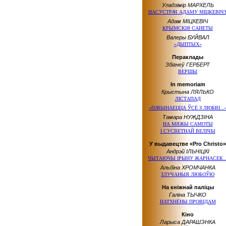
Уладзімір МАРХЕЛЬ
НАСУСТРАЧ АДАМУ МІЦКЕВІЧ
Адам МІЦКЕВІЧ
КРЫМСКІЯ САНЕТЫ
Валеры БУЙВАЛ
«ДЫПТЫХ»
Пераклады
Збігнеў ГЕРБЕРТ
ВЕРШЫ
In memoriam
Крыстына ЛЯЛЬКО
ЛІСТАПАД
«ПАЧЫНАЕЦЦА ЎСЁ З ЛЮБВІ...
Тамара НУЖДЗІНА
НА МЯЖЫ САМОТЫ
І СУСВЕТНАЙ ВЕЛІЧЫ
У выдавецтве «Pro Christo»
Андрэй ІЛЬНІЦКІ
ЧЫТАЮЧЫ ІРЫНУ ЖАРНАСЕК..
Альбіна ХРОМЧАНКА
ЗЛУЧАНЫЯ ЛЮБОЎЮ
На кніжнай паліцы
Галіна ТЫЧКО
НАТХНЁНЫ ПРОВІДАМ
Кіно
Ларыса ДАРАШЭНКА