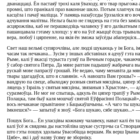
дванаццаці. Ён пастаяў трохі каля ўваходу, яго твар прыгожа
промні, што пранікалі праз ваконнае шкло. Потым хлапчук п
касцёла і пачаў маліцца. У памяць назаўседы ўрэзаліся яго в
адчування малітвы. Нельга было не глядзець на гэта без заміл
асцярожліва, каб не перашкодзіць чалавеку ў яго далікатным 
пашанцавала гэтаму хлопцу: у яго на ўсё жыццё ёсць трыва
вера, любоў і цярпенне, на якія ён зможа заўсёды абаперціся...
Свет наш вельмі супярэчлівы, але людзі шукаюць у ім Бога, і
часам так нечакана... Зусім у іншых абставінах я адчуў гэта 
Рыме, калі ў якасці турыста гуляў па Вечным горадзе, чакаюч
ў сабор святога Пятра. Да мяне раптам падышоў жабрачага вы
рускай мове папрасіў грошай. Не ведаю, чаму менавіта да мяне
твары здагадаўся, што я славянін. «А навошта Вам грошы?» —
вандрую па свеце, абыходжу розныя святыя мясціны, цяпер з
ляцець у Ізраіль у святыя мясціны, звязаныя з Хрыстом», — 
суразмоўца. Не мог не спытаць, адкуль ён цяпер трапіў у Рым.
Полацка, там быў каля мошчаў святой Еўфрасінні Полацкай»,
вось нечаканае прывітанне з Бацькаўшчыны. «А чаго ты шука
імкнешся?» — запытаў я зноў. «Бога шукаю, сябе шукаю...» —
Пошук Бога... Ён уласцівы кожнаму чалавеку, нават калі ён т
калі ўсё ж свядома ды настойліва шукае сустрэчы са Створца
што гэты пошук здольны ўвасобіцца вершам. Як верш Ірын
Цябе», які і даў назву ўсяму яе зборніку.