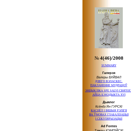
№
4(46)/2008
SUMMARY
Галерэя
Валеры БУЙВАЛ
ДЗІЕГО ВЭЛАСКЕС.
ПАКЛАНЕННЕ МУДРАЦОЎ
ЭНЦЫКЛIКА SPE SALVI СВЯТОГ
АЙЦА БЭНЭДЫКТА XVI
Дыялог
Ксёндз Ян ГУРСКІ
КАСЦЁЛ
І ІНШЫЯ
РЭЛІГІІ
ВА ЎМОВАХ
ГЛАБАЛІЗАЦЫІ
І СЕКУЛЯРЫЗАЦЫІ
Ad Fontes
Тамаш КЭМПІЙСКІ