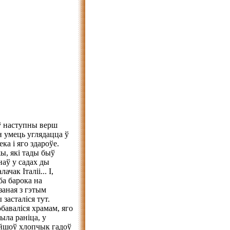
аў наступны верш
 умець углядацца ў
ка і яго здароўе.
ы, які тады быў
наў у садах ды
чак Італіі... І,
а барока на
язаная з гэтым
засталіся тут.
баваліся храмам, яго
ыла раніца, у
вайшоў хлопчык гадоў