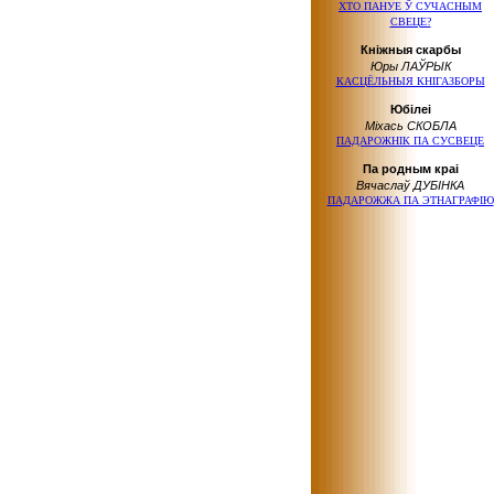
ХТО ПАНУЕ Ў СУЧАСНЫМ
СВЕЦЕ?
Кніжныя скарбы
Юры ЛАЎРЫК
КАСЦЁЛЬНЫЯ КНІГАЗБОРЫ
Юбілеі
Міхась СКОБЛА
ПАДАРОЖНІК ПА СУСВЕЦЕ
Па родным краі
Вячаслаў ДУБІНКА
ПАДАРОЖЖА ПА ЭТНАГРАФIЮ