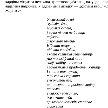
карціны мінулага нечакана, дастаткова ўбачыць, пачуць ці п
аддалена падобнае. У дадзеным выпадку — цудоўны верш «
Жарнасек.
У снежнай завеі
згубіліся дзеі,
згубіліся словы,
і вочы нічога не бачаць
наўкола –
суцэльная замець.
Нібыта нязручна,
нібыта сцюдзёна,
і хата святлом сваім вабіць.
Ды толькі ў той хаце
зноў знойдуцца словы
і вочы нямыя прадметы ўбачаць.
І стане так сумна,
так горка і скрушна
у вернутай яве,
што сэрца папросіцца зноўку
на волю,
у сцюжу завейную,
дзе вечнае неба
крыллем анельскім страсае
сняжынкі