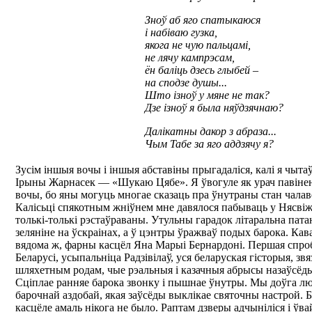
Зноў аб яго спатыкаюся
і набіваю гузка,
якога не чую пальцамі,
не лячу кампрэсам,
ён баліць дзесь глыбей –
на сподзе душы...
Што ізноў у мяне не так?
Дзе ізноў я была няўдзячнаю?
Далікатны дакор з абраза...
Чым Табе за яго аддзячу я?
Зусім іншыя вочы і іншыя абставіны прыгадаліся, калі я чыт
Ірыны Жарнасек — «Шукаю Цябе». Я ўвогуле як урач павінен
вочы, бо яны могуць многае сказаць пра ўнутраны стан чалаве
Калісьці спякотным жніўнем мне давялося пабываць у Нясвіж
толькі-толькі рэстаўраваны. Утульны гарадок літаральна пата
зеляніне на ўскраінах, а ў цэнтры ўражваў подых барока. Кавала
вядома ж, фарны касцёл Яна Марыі Бернардоні. Першая спроб
Беларусі, усыпальніца Радзівілаў, уся беларуская гісторыя, зв
шляхетным родам, чые рэальныя і казачныя абрысы назаўсёды 
Сціплае ранняе барока звонку і пышнае ўнутры. Мы доўга лю
барочнай аздобай, якая заўсёды выклікае святочны настрой. Б
касцёле амаль нікога не было. Раптам дзверы адчыніліся і ў