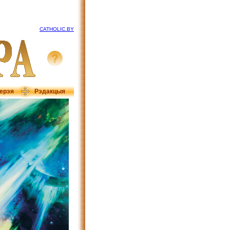
CATHOLIC.BY
ерэя
Рэдакцыя