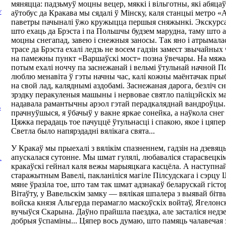
мяняцца: падзьмуў моцны вецер, мяккі і вільготны, які абяцаў 
аўтобус да Кракава мы сядалі ў Мінску, каля станцыі метро «
У
паветры пачыналі ўжо кружыцца першыя сняжынкі. Экскурсав
што ехаць да Брэста і па Польшчы будзем марудна, таму што 
моцны снегапад, завею і снежныя заносы. Так яно і атрымала
трасе да Брэста ехалі ледзь не восем гадзін замест звычайных
на памежны пункт «Варшаўскі мост» позна ўвечары. На мяжы 
потым ехалі ноччу па заснежанай і вельмі ўтульнай начной П
люблю менавіта ў гэты начны час, калі кожны маёнтачак пры
на свой лад, каляднымі аздобамі. Заснежаная дарога, безліч с
зрэдку перакуленыя машыны і нервовае святло паліцэйскіх 
надавала рамантычны арэол гэтай перадкаляднай вандроўцы.
»
прачнуўшыся, я ўбачыў у вакне яркае сонейка, а наўкола сне
Цяжка перадаць тое пачуццё ўтульнасці і спакою, якое і цяпе
Светла было напярэдадні вялікага свята...
У Кракаў мы прыехалі з вялікім спазненнем, гадзін на дзевяць
апускалася сутонне. Мы шмат гулялі, любаваліся старасвецкім
.
кракаўскі гейнал каля вежы марыяцкага касцёла. А наступнай
старажытным Вавелі, пакланіліся магіле Пілсудскага і сэрцу
мяне ўразіла тое, што там так шмат адзнакаў беларускай гіст
Вітаўту, у Вавельскім замку — вялікая шпалера з выявай бітв
войска князя Альгерда перамагло маскоўскіх войтаў, Ягелонскі
вучыўся Скарына. Даўно прайшла паездка, але засталіся недз
добрыя ўспаміны... Цяпер вось думаю, што памяць чалавечая