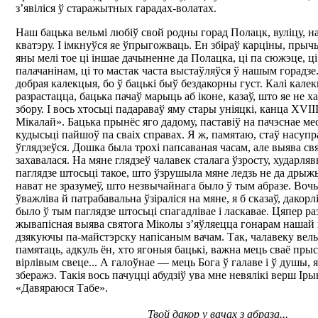
з’явіліся ў старажытных гарадах-волатах.
Наш бацька вельмі любіў свой родны горад Полацк, вуліцу, н
кватэру. І імкнуўся яе ўпрыгожваць. Ен збіраў карціны, прыч
яны мелі тое ці іншае дачыненне да Полацка, ці па сюжэце, ц
палачанінам, ці то мастак часта выстаўляўся ў нашым горадзе.
добрая калекцыя, бо ў бацькі быў бездакорны густ. Калі кале
разрастацца, бацька пачаў марыць аб іконе, казаў, што яе не 
збору. І вось хтосьці падараваў яму стары уніяцкі, канца XVII
Мікалай». Бацька прынёс яго дадому, паставіў на пачэснае ме
кудысьці пайшоў па сваіх справах. Я ж, памятаю, стаў насупр
ўглядзеўся. Дошка была трохі папсаваная часам, але выява св
захавалася. На мяне глядзеў чалавек сталага ўзросту, хударля
паглядзе штосьці такое, што ўзрушыла мяне ледзь не да дрыж
нават не зразумеў, што незвычайнага было ў тым абразе. Вочы
ўважліва й патрабавальна ўзіраліся на мяне, я б сказаў, дакорл
было ў тым паглядзе штосьці спагадлівае і ласкавае. Цяпер р
жывапісная выява святога Міколы з’яўляецца гонарам нашай 
дзякуючы па-майстэрску напісаным вачам. Так, чалавеку вел
памятаць, адкуль ён, хто ягоныя бацькі, важна мець сваё пры
вірлівым свеце... А галоўнае — мець Бога ў галаве і ў душы, 
зберажэ. Такія вось пачуцці абудзіў ува мне невялікі верш І
«Давяраюся Табе».
Твой дакор у вачах з абраза...