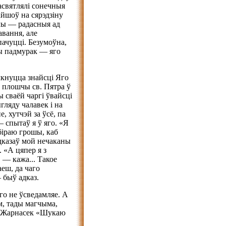
 асвятлялі сонечныя
айшоў на сярэдзіну
очы — радасныя ад
авання, але
пачуцці. Безумоўна,
лы падмурак — яго
мкнуцца знайсці Яго
на плошчы св. Пятра ў
ы сваёй чаргі ўвайсці
гляду чалавек і на
, хутчэй за ўсё, па
 спытаў я ў яго. «Я
біраю грошы, каб
адказаў мой нечаканы
 «А цяпер я з
 — кажа... Такое
еш, да чаго
 быў адказ.
аго не ўсведамляе. А
м, тады магчыма,
ы Жарнасек «Шукаю