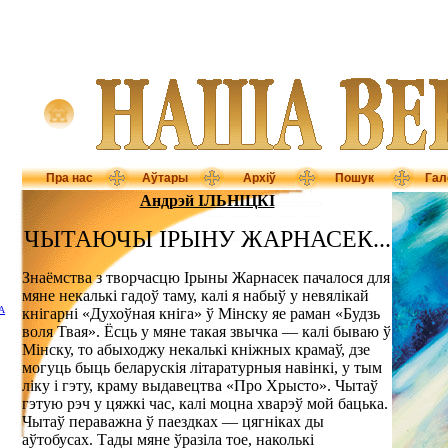
Пра нас
Аўтары
Архіў
Пошук
Гал
Андрэй ІЛЬНІЦКІ
ЧЫТАЮЧЫ ІРЫНУ ЖАРНАСЕК...
Знаёмства з творчасцю Ірыны Жарнасек пачалося для
мяне некалькі гадоў таму, калі я набыў у невялікай
А
кнігарні «Духоўная кніга» ў Мінску яе раман «Будзь
воля Твая». Ёсць у мяне такая звычка — калі бываю ў
Мінску, то абыходжу некалькі кніжных крамаў, дзе
могуць быць беларускія літаратурныя навінкі, у тым
ліку і гэту, краму выдавецтва «Про Хрысто». Чытаў
гэтую рэч у цяжкі час, калі моцна хварэў мой бацька.
Чытаў пераважна ў паездках — цягніках ды
аўтобусах. Тады мяне ўразіла тое, наколькі