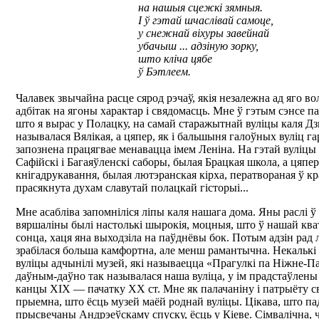
на нашыя сцежкі зямныя.
І ў гэтай шчаслівай самоце,
у снежнай віхуры завейнай
убачыш ... адзіную зорку,
што кліча цябе
ў Бэтлеем.
Чалавек звычайна расце сярод рэчаў, якія незалежна ад яго в
адбітак на ягоны характар і свядомасць. Мне ў гэтым сэнсе п
што я вырас у Полацку, на самай старажытнай вуліцы каля Дз
называлася Вялікая, а цяпер, як і бальшыня галоўных вуліц га
запознена працягвае менавацца імем Леніна. На гэтай вуліцы
Сафійскі і Багаяўленскі саборы, былая Брацкая школа, а цяпе
кнігадрукавання, былая лютэранская кірха, ператвораная ў кр
прасякнута духам славутай полацкай гісторыі...
Мне асабліва запомніліся ліпы каля нашага дома. Яны раслі ў 
вяршаліны былі настолькі шырокія, моцныя, што ў нашай ква
сонца, хаця яна выходзіла на паўднёвы бок. Потым адзін рад л
зрабілася больша камфортна, але менш рамантычна. Некалькі
вуліцы адчынілі музей, які называецца «Прагулкі па Ніжне-П
даўным-даўно так называлася наша вуліца, у ім прадстаўлен
канцы ХІХ — пачатку ХХ ст. Мне як палачаніну і патрыёту св
прыемна, што ёсць музей маёй роднай вуліцы. Цікава, што п
прысвечаны Андрэеўскаму спуску, ёсць у Кіеве. Сімвалічна, 