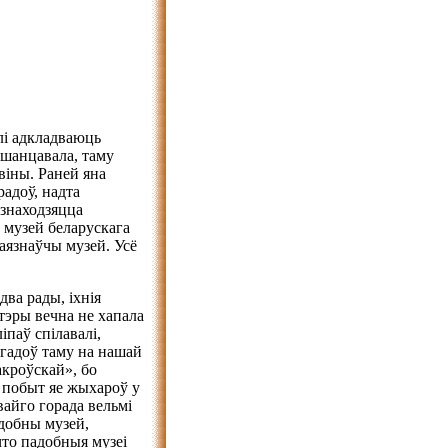
олі адкладваюць
ашанцавала, таму
віны. Раней яна
радоў, надта
 знаходзяцца
р музей беларускага
аязнаўчы музей. Усё
два рады, іхнія
тэры вечна не хапала
іпаў спілавалі,
 гадоў таму на нашай
акроўскай», бо
ы побыт яе жыхароў у
айго горада вельмі
адобны музей,
что падобныя музеі