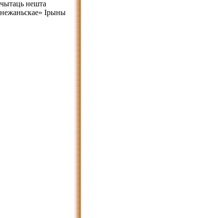
рачытаць нешта
Снежаньскае» Ірыны