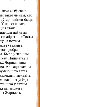
а якой жыў, сваю
ым такім чынам, каб
і аўтар павінен быць
 У нас склалася
кцыя стала
хапае для паўнаты
I ст. абраз — «Святы
сца, а потым
аць і ўважліва
ятога добра
вы. Было ў ягоным
ыкаў. Напачатку я
... Чорныя, яны
іва. Але адначасова
азумею, што гэтая
калекцыі, менавіта
ьмі важна заўсёды
станішча ў гэтым
які дапаможа і
рыны Жарнасек