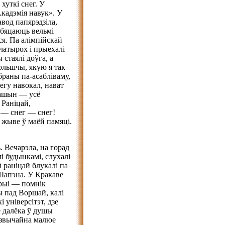
хуткі снег. У
Акадэмія навук». У
од папярэдзіла,
абяцаюць вельмі
ся. Па алімпійскай
 чатырох і прыехалі
стаялі доўга, а
ольшчы, якую я так
браны па-асабліваму,
негу навокал, нават
машын — усё
 Раніцай,
г — снег — снег!
р жыве ў маёй памяці.
. Вечарэла, на горад
і будынкамі, слухалі
 раніцай блукалі па
 Шапэна. У Кракаве
орыі — помнік
ы пад Воршай, калі
 універсітэт, дзе
е далёка ў душы
 звычайна малюе