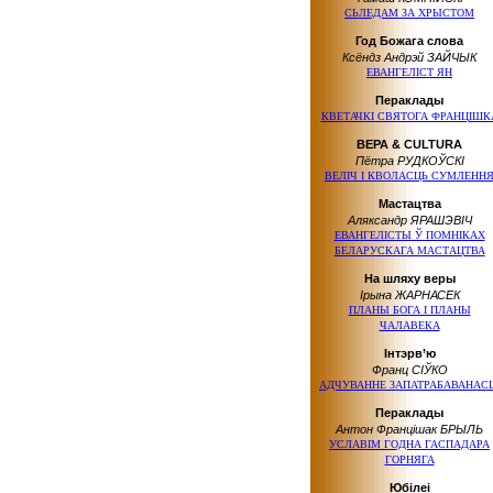
СЬЛЕДАМ ЗА ХРЫСТОМ
Год Божага слова
Ксёндз Андрэй ЗАЙЧЫК
ЕВАНГЕЛIСТ ЯН
Пераклады
КВЕТАЧКІ СВЯТОГА ФРАНЦІШК
ВЕРА & CULTURA
Пётра РУДКОЎСКІ
ВЕЛІЧ І КВОЛАСЦЬ СУМЛЕНН
Мастацтва
Аляксандр ЯРАШЭВІЧ
ЕВАНГЕЛІСТЫ Ў ПОМНІКАХ
БЕЛАРУСКАГА МАСТАЦТВА
На шляху веры
Ірына ЖАРНАСЕК
ПЛАНЫ БОГА І ПЛАНЫ
ЧАЛАВЕКА
Інтэрв’ю
Франц СІЎКО
АДЧУВАННЕ ЗАПАТРАБАВАНАСЦ
Пераклады
Антон Францішак БРЫЛЬ
УСЛАВІМ ГОДНА ГАСПАДАРА
ГОРНЯГА
Юбілеі