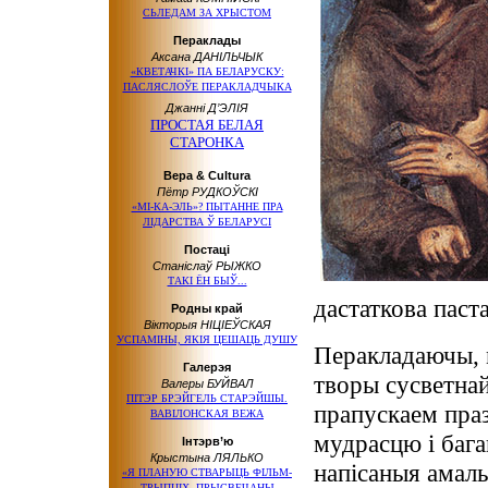
СЬЛЕДАМ ЗА ХРЫСТОМ
Пераклады
Аксана ДАНІЛЬЧЫК
«КВЕТАЧКІ» ПА БЕЛАРУСКУ:
ПАСЛЯСЛОЎЕ ПЕРАКЛАДЧЫКА
Джанні Д’ЭЛІЯ
ПРОСТАЯ БЕЛАЯ
СТАРОНКА
Вера & Cultura
Пётр РУДКОЎСКІ
«МІ-КА-ЭЛЬ»? ПЫТАННЕ ПРА
ЛІДАРСТВА Ў БЕЛАРУСІ
Постаці
Станіслаў РЫЖКО
ТАКІ ЁН БЫЎ...
дастаткова па­ст
Родны край
Вікторыя НІЦІЕЎСКАЯ
УСПАМІНЫ, ЯКІЯ ЦЕШАЦЬ ДУШУ
Перакладаючы, 
Галерэя
творы сусветнай
Валеры БУЙВАЛ
ПІТЭР БРЭЙГЕЛЬ СТАРЭЙШЫ.
прапускаем праз
ВАВІЛОНСКАЯ ВЕЖА
мудрасцю і бага
Інтэрв’ю
Крыстына ЛЯЛЬКО
напісаныя амаль
«Я ПЛАНУЮ СТВАРЫЦЬ ФІЛЬМ-
ТРЫПЦІХ, ПРЫСВЕЧАНЫ