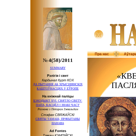
Пра нас
Аўтар
№
4(58)/2011
SUMMARY
«КВЕ
Рэлігія і свет
Кардынал Курт КОХ
ПАСЛ
ДА ПЫТАННЯ АБ ХРЫСЦІЯНСКІХ
КАШТОЎНАСЦЯХ У ЕЎРОПЕ
На кніжнай паліцы
БЭНЭДЫКТ XVI. СВЯТЛО СВЕТУ:
ПАПА, КАСЦЁЛ І ЗНАКІ ЧАСУ
Размова з Петэрам Зэевальдам
Стэфан СВЯЖАЎСКІ
СВЯТЫ ТАМАШ, ПРАЧЫТАНЫ
НАНАВА
Ad Fontes
Тамаш КЭМПІЙСКІ