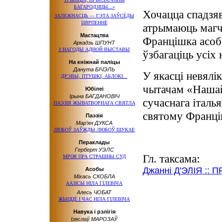
БАГАРОДЗІЦЫ...»
Хочацца спадзяв
ЗАЛЕЖНАСЦЬ — ГЭТА ЗАЎСЁДЫ
ЦЯРПЕННЕ
атрымаюць магч
Мастацтва
Францішка асобн
Аркадзь ШПУНТ
З НАГОДЫ АДНОЙ ВЫСТАВЫ
ўзбагаціць усіх 
На кніжнай паліцы
Данута БІЧЭЛЬ
У якасці невялі
ДРЭВЫ, ПТУШКІ, АБЛОКІ...
чытачам «Нашай 
Юбілеі
Ірына БАГДАНОВІЧ
сучаснага італь
ПАЭЗІЯ ЖЫВАТВОРНАГА СВЯТЛА
святому Франці
Паэзія
Мар’ян ДУКСА
ЛЮБОЎ ЗАЎЖДЫ ЛЮБОЎ ШУКАЕ
Пераклады
Герберт УЭЛС
Гл. таксама:
МРОЯ ПРА СТРАШНЫ СУД
Джанні Д'ЭЛІЯ ::
Асобы
Міхась СКОБЛА
ААЗІСЫ НІЛА ГІЛЕВІЧА
Алесь ЧОБАТ
ЖЫЦЦЁ І ЧАС НІЛА ГІЛЕВІЧА
Навука і рэлігія
Ізяслаў МАРОЗАЎ