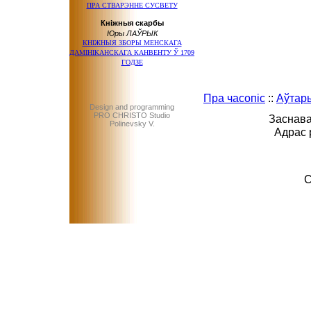
ПРА СТВАРЭННЕ СУСВЕТУ
Кніжныя скарбы
Юры ЛАЎРЫК
КНІЖНЫЯ ЗБОРЫ МЕНСКАГА
ДАМІНІКАНСКАГА КАНВЕНТУ Ў 1709
ГОДЗЕ
Пра часопіс
::
Аўтар
Design and programming
PRO CHRISTO Studio
Заснава
Polinevsky V.
Адрас 
C