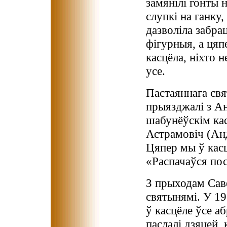
замянілі гонты н
слупкі на ганку,
дазволіла забра
фігурныя, а цяп
касцёла, ніхто н
усе.
Пастаяннага свя
прыязджалі з Ан
шабунёўскім ка
Астрамовіч (Анд
Цяпер мы ў касц
«Распачаўся пост
З прыходам Саве
святынямі. У 19
ў касцёле ўсе аб
паслалі дзяцей,