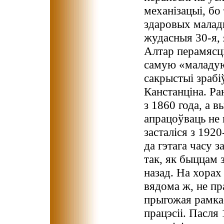
механізацыі, бо
здаровых малад
жудасныя 30-я, 
Алтар перамясці
самую «маладую
сакрыстыі зрабі
Канстанціна. Ра
з 1860 года, а в
апрацоўваць не м
засталіся з 1920
да гэтага часу з
так, як быццам 
назад. На хорах 
вядома ж, не пра
прыгожая рамка-
працэсіі. Пасля