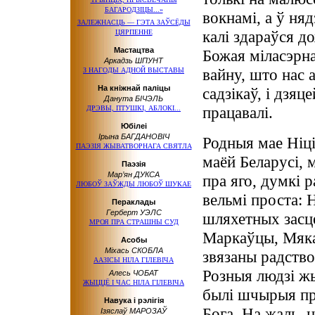
БАГАРОДЗІЦЫ...»
вокнамі, а ў ня
ЗАЛЕЖНАСЦЬ — ГЭТА ЗАЎСЁДЫ
калі здараўся д
ЦЯРПЕННЕ
Мастацтва
Божая міласэрна
Аркадзь ШПУНТ
вайну, што нас 
З НАГОДЫ АДНОЙ ВЫСТАВЫ
На кніжнай паліцы
садзікаў, і дзяц
Данута БІЧЭЛЬ
працавалі.
ДРЭВЫ, ПТУШКІ, АБЛОКІ...
Юбілеі
Ірына БАГДАНОВІЧ
Родныя мае Ніці
ПАЭЗІЯ ЖЫВАТВОРНАГА СВЯТЛА
маёй Беларусі, 
Паэзія
Мар’ян ДУКСА
пра яго, думкі 
ЛЮБОЎ ЗАЎЖДЫ ЛЮБОЎ ШУКАЕ
вельмі проста: 
Пераклады
Герберт УЭЛС
шляхетных засц
МРОЯ ПРА СТРАШНЫ СУД
Маркаўцы, Мяка
Асобы
Міхась СКОБЛА
звязаны радств
ААЗІСЫ НІЛА ГІЛЕВІЧА
Розныя людзі жы
Алесь ЧОБАТ
ЖЫЦЦЁ І ЧАС НІЛА ГІЛЕВІЧА
былі шчырыя пра
Навука і рэлігія
Бога. На жаль, 
Ізяслаў МАРОЗАЎ