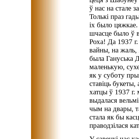
ў нас на стале 
Толькі праз гад
іх было цяжкае.
шчасце было ў в
Роха! Да 1937 г.
вайны, на жаль, 
была Гануська 
маленькую, сухе
як у суботу пры
ставіць букеты,
хатцы ў 1937 г. 
выдалася вельмі
чым на двары, т
стала як бы кас
праводзілася ка
У савецкі час к