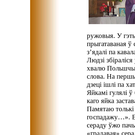
ружовыя. У гэты
прыгатаваная ў
з’ядалі па кава
Людзі збіраліся 
хвалю Польшчы,
слова. На першы 
дзеці ішлі па ха
Яйкамі гулялі ў 
каго яйка застав
Памятаю толькі 
госпадажу…». Вя
сераду ўжо пачы
«градавая» сера