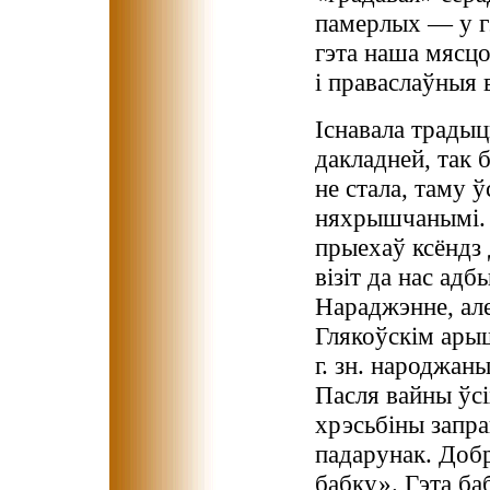
памерлых — у гэ
гэта наша мясцо
і праваслаўныя 
Існавала традыц
дакладней, так 
не стала, таму ў
няхрышчанымі. 
прыехаў ксёндз
візіт да нас адб
Нараджэнне, але
Глякоўскім арыш
г. зн. народжан
Пасля вайны ўсі
хрэсьбіны запра
падарунак. Добр
бабку». Гэта ба