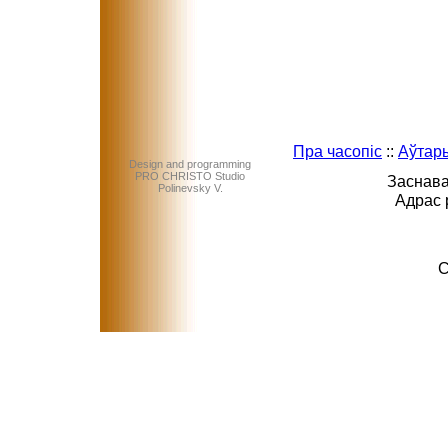
Пра часопіс
::
Аўтар
Design and programming
PRO CHRISTO Studio
Заснава
Polinevsky V.
Адрас 
C