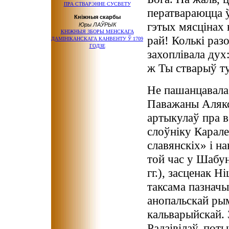
ПРА СТВАРЭННЕ СУСВЕТУ
ператвараюцца ў
Кніжныя скарбы
гэтых мясцінах 
Юры ЛАЎРЫК
КНІЖНЫЯ ЗБОРЫ МЕНСКАГА
рай! Колькі разо
ДАМІНІКАНСКАГА КАНВЕНТУ Ў 1709
ГОДЗЕ
захоплівала дух
ж Ты стварыў т
Не пашанцавала
Паважаны Алякса
артыкулаў пра в
слоўніку Карале
славянскіх» і н
той час у Шабун
гг.), засценак Н
таксама пазначы
анопальскай рым
кальварыйскай.
Радзівілаў, пот