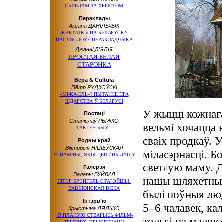
СЬЛЕДАМ ЗА ХРЫСТОМ
Пераклады
Аксана ДАНІЛЬЧЫК
«КВЕТАЧКІ» ПА БЕЛАРУСКУ:
ПАСЛЯСЛОЎЕ ПЕРАКЛАДЧЫКА
Джанні Д’ЭЛІЯ
ПРОСТАЯ БЕЛАЯ
СТАРОНКА
Вера & Cultura
Пётр РУДКОЎСКІ
«МІ-КА-ЭЛЬ»? ПЫТАННЕ ПРА
ЛІДАРСТВА Ў БЕЛАРУСІ
У жыцці кожнага
Постаці
Станіслаў РЫЖКО
вельмі хочацца в
ТАКІ ЁН БЫЎ...
сваіх продкаў. 
Родны край
Вікторыя НІЦІЕЎСКАЯ
міласэрнасці. 
УСПАМІНЫ, ЯКІЯ ЦЕШАЦЬ ДУШУ
светлую маму. Д
Галерэя
Валеры БУЙВАЛ
нашы шляхетныя 
ПІТЭР БРЭЙГЕЛЬ СТАРЭЙШЫ.
ВАВІЛОНСКАЯ ВЕЖА
былі поўныя люд
Інтэрв’ю
5–6 чалавек, ка
Крыстына ЛЯЛЬКО
«Я ПЛАНУЮ СТВАРЫЦЬ ФІЛЬМ-
толькі на малюс
ТРЫПЦІХ, ПРЫСВЕЧАНЫ