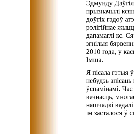
Эдмунду Даўгіло
прызначылі кся
доўгіх гадоў ат
рэлігійнае жыцц
дапамаглі кс. Ся
згнілыя бярвенн
2010 года, у ка
Імша.
Я пісала гэтыя 
небудзь апісаць
ўспамінамі. Час
вечнасць, многа
нашчадкі ведалі 
ім засталося ў 