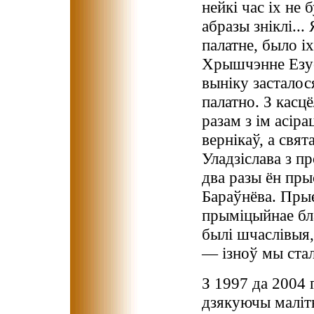
нейкі час іх не 
абразы зніклі..
палатне, было іх
Хрышчэнне Езус
выніку засталос
палатно. З касцё
разам з ім асір
вернікаў, а свят
Уладзіслава з п
два разы ён пры
Бараўнёва. Прые
прыміцыйнае бла
былі шчаслівыя, 
— ізноў мы стал
З 1997 да 2004 г
дзякуючы маліт