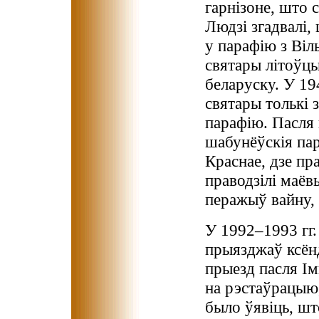
гарнізоне, што 
Людзі згадвалі,
у парафію з Віл
святары літоўцы 
беларуску. У 1
святары толькі з
парафію. Пасля
шабунёўскія пар
Краснае, дзе пра
праводзілі маёв
перажыў вайну, 
У 1992–1993 гг.
прыязджаў ксён
прыезд пасля Ім
на рэстаўрацыю,
было ўявіць, шт