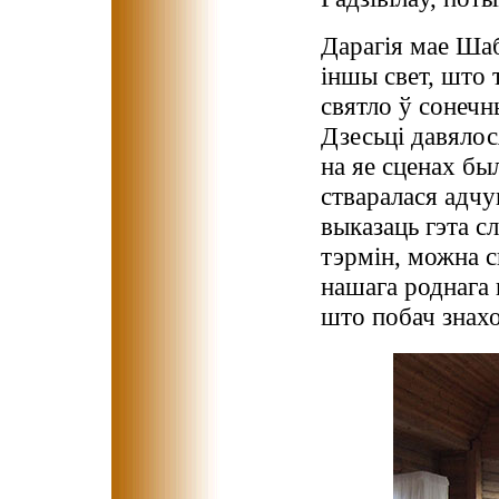
Дарагія мае Шаб
іншы свет, што 
святло ў сонечн
Дзесьці давялос
на яе сценах бы
стваралася адчу
выказаць гэта с
тэрмін, можна с
нашага роднага к
што побач знахо