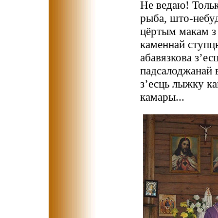
Не ведаю! Тольк
рыба, што-небуд
цёртым макам з 
каменнай ступц
абавязкова з’ес
падсалоджанай в
з’есць лыжку ка
камары...