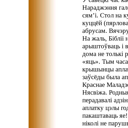
Нараджэння гало
сям’і. Стол на 
куццёй (пярлова
абрусам. Вячэру
На жаль, Бібліі 
арыштоўваць і в
дома не толькі р
«яць». Тым часа
крышынцы аплатк
заўсёды была ап
Краснае Маладзеч
Нясвіжа. Родныя
перадавалі адзі
аплатку цэлы го
пакаштаваць яе! 
ніколі не паруш