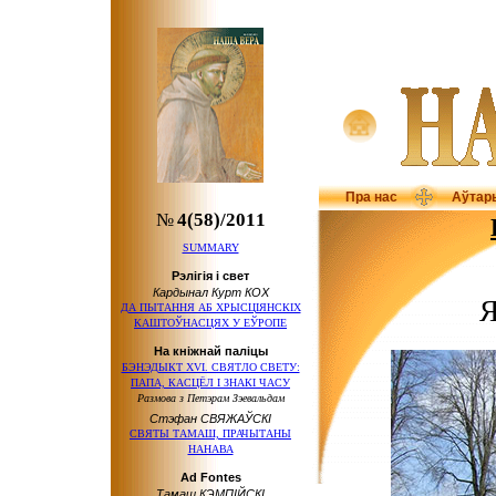
Пра нас
Аўтар
№
4(58)/2011
SUMMARY
Рэлігія і свет
Кардынал Курт КОХ
ДА ПЫТАННЯ АБ ХРЫСЦІЯНСКІХ
КАШТОЎНАСЦЯХ У ЕЎРОПЕ
На кніжнай паліцы
БЭНЭДЫКТ XVI. СВЯТЛО СВЕТУ:
ПАПА, КАСЦЁЛ І ЗНАКІ ЧАСУ
Размова з Петэрам Зэевальдам
Стэфан СВЯЖАЎСКІ
СВЯТЫ ТАМАШ, ПРАЧЫТАНЫ
НАНАВА
Ad Fontes
Тамаш КЭМПІЙСКІ