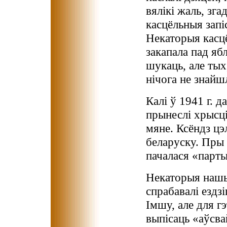
вялікі жаль, зг
касцёльныя запі
Некаторыя касц
закапала пад яб
шукаць, але тых
нічога не знайшл
Калі ў 1941 г. д
прынеслі хрысціц
мяне. Ксёндз цэ
беларуску. Пры
пачалася «парты
Некаторыя нашы
спрабавалі ездзі
Імшу, але для г
выпісаць «аўсва