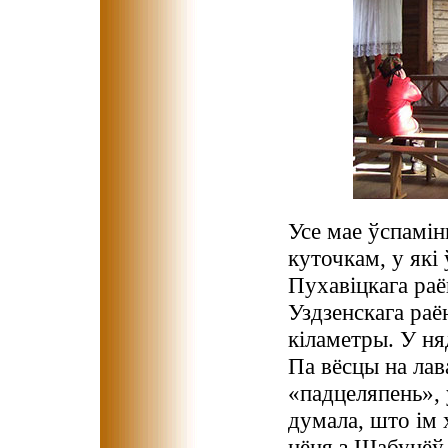
Усе мае ўспамін
куточкам, у які
Пухавіцкага раё
Уздзенскага раё
кіламетры. У н
Па вёсцы на лав
«падцеляпень», 
думала, што ім 
цёця з Шабунёў 