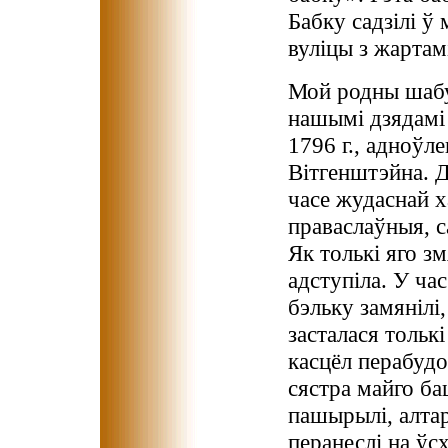
Бабку садзілі ў 
вуліцы з жартамі
Мой родны шабу
нашымі дзядамі 
1796 г., адноўл
Вітгенштэйна. Д
часе жудаснай х
праваслаўныя, с
Як толькі яго зм
адступіла. У ча
бэльку замянілі,
засталася тольк
касцёл перабудо
сястра майго ба
пашырылі, алтар
перанеслі на ўс