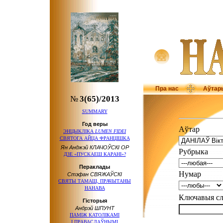
Пра нас
Аўтар
№
3(65)/2013
SUMMARY
Год веры
Аўтар
ЭНЦЫКЛIКА
LUMEN FIDEI
СВЯТОГА АЙЦА ФРАНЦІШКА
Ян Анджэй КЛАЧОЎСКІ ОР
Рубрыка
ДЗЕ «ПУСКАЕШ КАРАНІ»?
Пераклады
Нумар
Стэфан СВЯЖАЎСКІ
СВЯТЫ ТАМАШ, ПРАЧЫТАНЫ
НАНАВА
Ключавыя 
Гісторыя
Андрэй ШПУНТ
ПАМІЖ КАТОЛІКАМІ
І ПРАВАСЛАЎНЫМІ