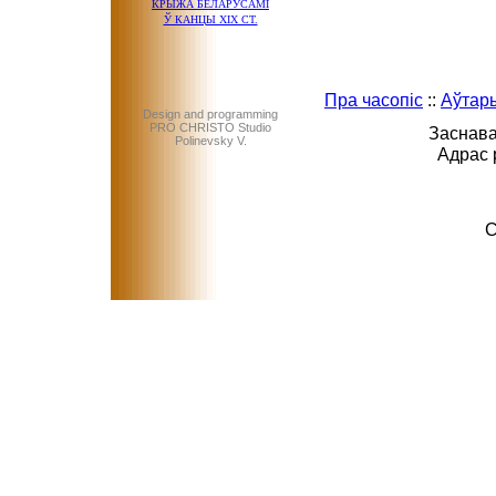
КРЫЖА БЕЛАРУСАМІ
Ў КАНЦЫ ХІХ СТ.
Пра часопіс
::
Аўтар
Design and programming
PRO CHRISTO Studio
Заснава
Polinevsky V.
Адрас 
C