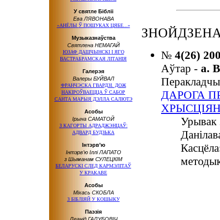
У святле Бібліі
Ева ЛЯВОНАВА
«АНЁЛЫ
Ў ПОШУКАХ
ЦЯБЕ...»
ЗНОЙДЗЕНА
Музыказнаўства
Святлена НЕМАГАЙ
№
4(26) 20
ЮЗАФ ДАШЧЫНСКІ
І ЯГО
ВАСТРАБРАМСКАЯ ЛІТАНІЯ
Аўтар -
а. 
Галерэя
Перакладчы
Валеры БУЙВАЛ
ФРАНЧЭСКА ГВАРДЗІ. ДОЖ
ДАРОГА ПР
НАКІРОЎВАЕЦЦА
Ў САБОР
САНТА МАРЫЯ ДЭЛЛА САЛЮТЭ
ХРЫСЦІЯ
Асобы
Урывак з
Ірына САМАТОЙ
З КАГОРТЫ АДРАДЖЭНЦАЎ:
Данілав
АДВАРД БУДЗЬКА
Касцёла
Інтэрв’ю
Інтэрв’ю
Іллі ЛАПАТО
методык
з Шыманам СУЛЕЦКІМ
БЕЛАРУСКІ СЛЕД КАРМЭЛІТАЎ
У КРАКАВЕ
Асобы
Міхась СКОБЛА
З БІБЛІЯЙ
У КОШЫКУ
Паэзія
Леанід ГАЛУБОВІЧ