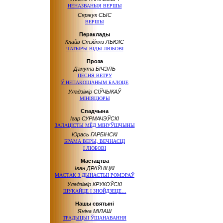
НЕНАЗВАНЫЯ ВЕРШЫ
Сяржук СЫС
ВЕРШЫ
Пераклады
Клайв Стэйплз ЛЬЮІС
ЧАТЫРЫ ВІДЫ ЛЮБОВІ
Проза
Данута БІЧЭЛЬ
ПЕСНЯ ВЕТРУ
Ў НЕПАКОШАНЫМ
БАЛОЦЕ
Уладзімір СІЎЧЫКАЎ
МІНІЯЦЮРЫ
Спадчына
Ігар СУРМАЧЭЎСКІ
ЗАЛАЦІСТЫ МЁД МІНУЎШЧЫНЫ
Юрась ГАРБІНСКІ
БРАМА ВЕРЫ, ВЕЧНАСЦІ
І ЛЮБОВІ
Мастацтва
Іван ДРАЎНІЦКІ
МАСТАК
З ДЫНАСТЫІ
РОМЭРАЎ
Уладзімір КРУКОЎСКІ
ШУКАЙЦЕ
І ЗНОЙДЗЕЦЕ…
Нашы святыні
Яніна МІЛАШ
ТРАДЫЦЫІ ЎШАНАВАННЯ