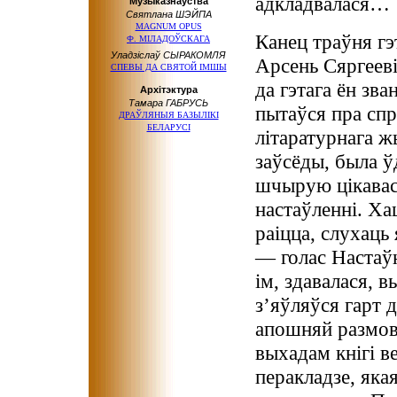
адкладвалася…
Музыказнаўства
Святлана ШЭЙПА
MAGNUM OPUS
Канец траўня гэ
Ф. МІЛАДОЎСКАГА
Уладзіслаў СЫРАКОМЛЯ
Арсень Сяргееві
СПЕВЫ ДА СВЯТОЙ ІМШЫ
да гэтага ён зва
Архітэктура
Тамара ГАБРУСЬ
пытаўся пра спр
ДРАЎЛЯНЫЯ БАЗЫЛІКІ
БЕЛАРУСІ
літаратурнага ж
заўсёды, была ў
шчырую цікавасц
настаўленні. Хац
раіцца, слухаць 
— голас Настаўн
ім, здавалася, 
з’яўляўся гарт 
апошняй размов
выхадам кнігі в
перакладзе, яка