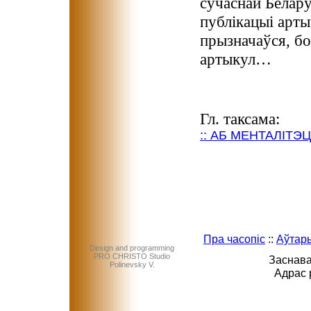
сучаснай Белару
публікацыі артык
прызначаўся, бо
артыкул…
Гл. таксама:
:: АБ МЕНТАЛІТЭ
Пра часопіс
::
Аўтар
Design and programming
PRO CHRISTO Studio
Заснава
Polinevsky V.
Адрас 