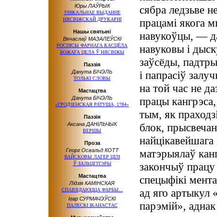
Юры ЛАЎРЫК
сябра ледзьве н
УНІКАЛЬНАЕ ВЫДАННЕ
НЯСВІЖСКАЙ ДРУКАРНІ
працамі якога мы
Нашы святыні
навукоўцы, — да
Вячаслаў МАЗАЛЕЎСКІ
РОСПІСЫ ФАРНАГА КАСЦЁЛА
навуковы і дыск
БОЖАГА ЦЕЛА Ў НЯСВІЖЫ
заўсёды, падтры
Паэзія
Данута БІЧЭЛЬ
і папрасіў залу
ТОЛЬКІ СЛОВЫ
на той час не д
Мастацтва
Данута БІЧЭЛЬ
працы кангрэса,
«ГРОДЗЕНСКАЯ РАТУША, 1784»
тым, як праходз
Паэзія
Аксана ДАНІЛЬЧЫК
блок, прысвеча
ВЕРШЫ
найцікавейшага 
Проза
Георг Освальд КОТТ
матэрыялаў канг
ВАЙСКОВЫ ЛАГЕР ЦІЛІ
закончыў працу 
Ў ЗАЛЬЦГІТЭРЫ
Мастацтва
спецыфікі мента
Лідзія КАМІНСКАЯ
ад яго артыкул 
СПАВЯДАЮЦЦА ФАРБЫ...
Ігар СУРМАЧЭЎСКІ
парэмій», аднак
ПАЛЕСКІ ІКАНАСТАС