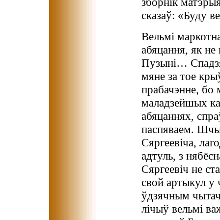
зборнік матэрыя
сказаў: «Буду 
Вельмі маркотна
абяцання, як не
Пузыні… Спадзя
мяне за тое кры
прабачэнне, бо 
маладзейшых кал
абяцаннях, спраў
паспяваем. Шчы
Сяргеевіча, лаг
адтуль, з нябёс
Сяргеевіч не ст
свой артыкул у 
ўдзячным чытачо
лічыў вельмі в