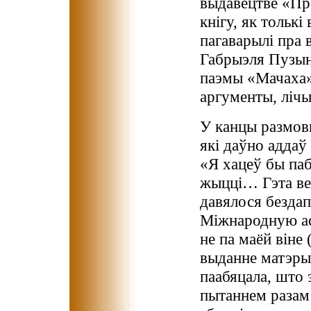
выдавецтве «Пр
кнігу, як толькі
пагаварылі пра в
Габрыэля Пузын
паэмы «Мачаха»
аргументы, лічы
У канцы размовы
які даўно аддаў 
«Я хацеў бы па
жыцці… Гэта ве
давялося безда
Міжнародную ас
не па маёй віне 
выданне матэрыя
паабяцала, што 
пытаннем разам 