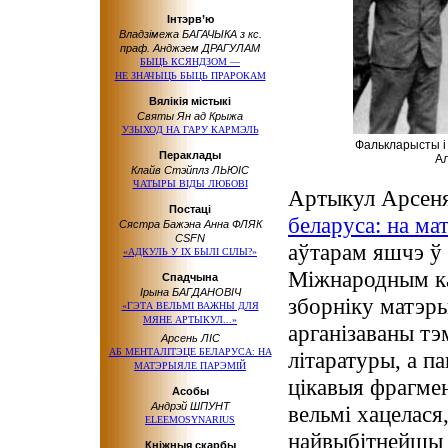
Інтэрв’ю
Владзімежа БАГАЧЫКА з кс.
праф. Анджэем ДРАГУЛАМ
БЫЦЬ КСЯНДЗОМ —
НЕ ЗНАЧЫЦЬ БЫЦЬ ПРАРОКАМ
Вялікія містыкі
Святы Ян ад Крыжа
УЗЫХОД НА ГАРУ КАРМЭЛЬ
Фалькларысты і 
Пераклады
Ал
Клайв Стэйплз ЛЬЮІС
ЧАТЫРЫ ВІДЫ ЛЮБОВІ
Артыкул Арсеня
Постаці
беларуса: на ма
Сястра Бажэна Анна ФЛЯК
CSFN
аўтарам яшчэ ў 
«АДКУЛЬ У ІХ БЫЛІ СІЛЫ?»
Міжнародным ка
Спадчына
Ірына БАГДАНОВІЧ
зборніку матэр
«ГЭТА ВЕЛЬМІ ВАЖНЫ ДЛЯ
МЯНЕ АРТЫКУЛ...»
арганізаваны т
Арсень ЛІС
АБ МЕНТАЛІТЭЦЕ БЕЛАРУСА: НА
літаратуры, а па
МАТЭРЫЯЛЕ ПАРЭМІЙ
цікавыя фрагме
Асобы
Андрэй ШПУНТ
вельмі хацелася
ELEEMOSYNARIUS
найвыбітнейшы 
Кніжныя скарбы