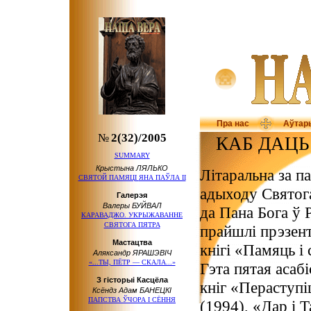
Пра нас
Аўтар
№
2(32)/2005
КАБ ДАЦ
SUMMARY
Крыстына ЛЯЛЬКО
Літаральна за п
СВЯТОЙ ПАМЯЦІ
ЯНА ПАЎЛА ІІ
адыходу Святог
Галерэя
Валеры БУЙВАЛ
да Пана Бога ў 
КАРАВАДЖО. УКРЫЖАВАННЕ
СВЯТОГА ПЯТРА
прайшлі прэзен
Мастацтва
кнігі «Памяць і
Аляксандр ЯРАШЭВІЧ
«...ТЫ, ПЁТР — СКАЛА...»
Гэта пятая асаб
З гісторыі Касцёла
кніг «Пераступі
Ксёндз Адам БАНЕЦКІ
ПАПСТВА ЎЧОРА І СЁННЯ
(1994), «Дар і 