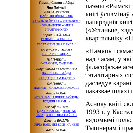
Памяці Святога Айца
паэмы «Рымскі т
Яна Паўла ІІ
Ала СЯМЁНАВА
кнігі ўспамінаў 
НАЙВЫШЭЙШЫ СЭНС
папярэднія кніг
КАРАЛЬ ВАЙТЫЛА –
ЯН ПАВЕЛ ІІ
– ХРАНАЛОГІЯ ЖЫЦЦЯ
(«Устаньце, хад
І ПАНТЫФІКАТУ
Караль ВАЙТЫЛА
квартальніку «Н
РАЗВАГІ ПРА СМЕРЦЬ
ТЭСТАМЭНТ ЯНА ПАЎЛА ІІ
«Памяць і самас
Крыстына ЛЯЛЬКО
ТРЭБА ВЯРТАЦЦА...
над часам, у як
ЯН ПАВЕЛ ІІ
«УСТАНЬЦЕ, ХАДЗЕМ!»
філасофскае асэ
Айцец Міхал ЕРМАШКЕВІЧ
таталітарных сі
ПАЗНАННЕ ПРАЎДЫ
КАБ ДАЦЬ НАМ НАДЗЕЮ
даследуе карані 
ЯН ПАВЕЛ ІІ
ПАМЯЦЬ І САМАСВЯДОМАСЦЬ
паказвае шляхі 
Алесь ЧОБАТ
«
ТЫ З НАМІ
,
І ЦЯПЕР
ЗАЎЖДЫ
БУДЗЕШ
З НАМІ...
»
Аснову кнігі скл
Чэслаў МІЛАШ
1993 г. у Кастэл
ОДА НА ВАСЬМІДЗЕСЯТАЕ
НАРАДЖЭННЕ
ЯНА ПАЎЛА ІІ
вядомымі польс
Данута БІЧЭЛЬ
ОЙЧА НАШ, ЯКІ ЁСЦЬ
НА НЕБЕ
Тышнерам і пр
Алесь ЧОБАТ