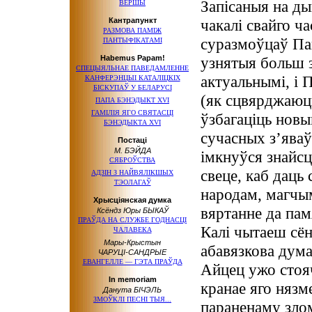
Запісаныя на ды
ВЕРШЫ
Кантрапункт
чакалі свайго ча
РАЗМОВА ПАМІЖ
суразмоўцаў Па
ПАНТЫФІКАТАМІ
Habemus Papam!
узнятыя больш з
СПЕЦЫЯЛЬНАЕ ПАВЕДАМЛЕННЕ
актуальнымі, і П
КАНФЕРЭНЦЫІ КАТАЛІЦКІХ
БІСКУПАЎ
У БЕЛАРУСІ
(як сцвярджаюць
ПАПА БЭНЭДЫКТ XVI
ГАМІЛІЯ ЯГО СВЯТАСЦІ
ўзбагаціць новы
БЭНЭДЫКТА XVI
сучасных з’яваў
Постаці
М. БЭЙДА
імкнуўся знайсц
СЯБРОЎСТВА
свеце, каб даць
АДЗІН З НАЙВЯЛІКШЫХ
ТЭОЛАГАЎ
народам, магчым
Хрысціянская думка
вяртанне да пам
Ксёндз Юры БЫКАЎ
ПРАЎДА НА СЛУЖБЕ ГОДНАСЦІ
Калі чытаеш сё
ЧАЛАВЕКА
Мары-Крыстын
абавязкова дум
ЧАРУЦІ-САНДРЫЕ
ЕВАНГЕЛЛЕ — ГЭТА ПРАЎДА
Айцец ужо стояч
In memoriam
кранае яго нязм
Данута БІЧЭЛЬ
ЗМОЎКЛІ ПЕСНІ ТЫЯ...
параненаму злом