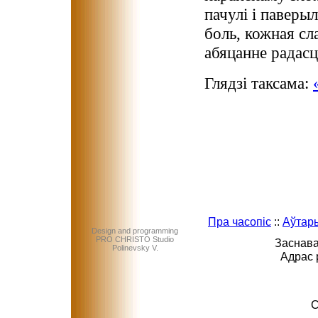
пачулі і паверы
боль, кожная сл
абяцанне радасці
Глядзі таксама:
Пра часопіс
::
Аўтар
Design and programming
PRO CHRISTO Studio
Заснава
Polinevsky V.
Адрас 
C