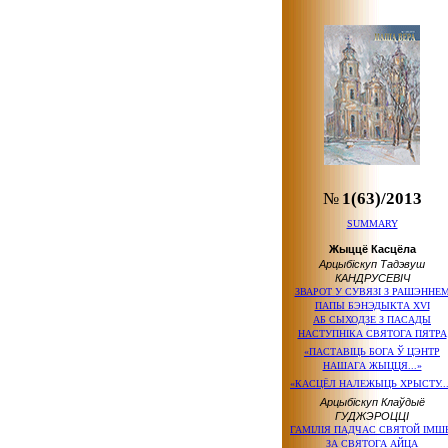
№
1(63)/2013
SUMMARY
Жыццё Касцёла
Арцыбіскуп Тадэвуш
КАНДРУСЕВІЧ
ЗВАРОТ У СУВЯЗІ З РАШЭННЕ
ПАПЫ БЭНЭДЫКТА XVI
АБ СЫХОДЗЕ З ПАСАДЫ
НАСТУПНІКА СВЯТОГА ПЯТРА
«ПАСТАВІЦЬ БОГА Ў ЦЭНТР
НАШАГА ЖЫЦЦЯ...»
«КАСЦЁЛ НАЛЕЖЫЦЬ ХРЫСТУ...
Арцыбіскуп Клаўдыё
ГУДЖЭРОЦЦІ
ГАМІЛІЯ ПАДЧАС СВЯТОЙ ІМШ
ЗА СВЯТОГА АЙЦА