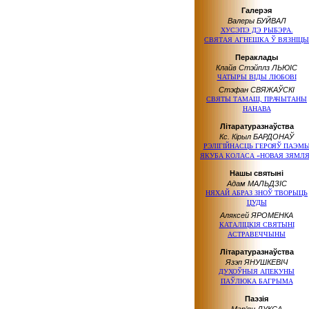
Галерэя
Валеры БУЙВАЛ
ХУСЭПЭ ДЭ РЫБЭРА.
СВЯТАЯ АГНЕШКА Ў ВЯЗНІЦЫ
Пераклады
Клайв Стэйплз ЛЬЮІС
ЧАТЫРЫ ВІДЫ ЛЮБОВІ
Стэфан СВЯЖАЎСКІ
СВЯТЫ ТАМАШ, ПРАЧЫТАНЫ
НАНАВА
Літаратуразнаўства
Кс. Кірыл БАРДОНАЎ
РЭЛІГІЙНАСЦЬ ГЕРОЯЎ ПАЭМ
ЯКУБА КОЛАСА «НОВАЯ ЗЯМЛЯ
Нашы святыні
Адам МАЛЬДЗІС
НЯХАЙ АБРАЗ ЗНОЎ ТВОРЫЦЬ
ЦУДЫ
Аляксей ЯРОМЕНКА
КАТАЛІЦКІЯ СВЯТЫНІ
АСТРАВЕЧЧЫНЫ
Літаратуразнаўства
Язэп ЯНУШКЕВІЧ
ДУХОЎНЫЯ АПЕКУНЫ
ПАЎЛЮКА БАГРЫМА
Паэзія