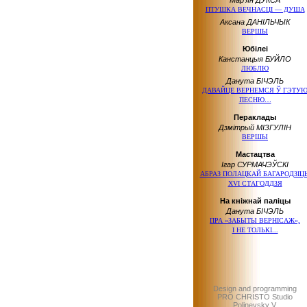
Мар’ян ДУКСА
ПТУШКА ВЕЧНАСЦІ — ДУША
Аксана ДАНІЛЬЧЫК
ВЕРШЫ
Юбілеі
Канстанцыя БУЙЛО
ЛЮБЛЮ
Данута БІЧЭЛЬ
ДАВАЙЦЕ ВЕРНЕМСЯ Ў ГЭТУ
ПЕСНЮ…
Пераклады
Дзмітрый МІЗГУЛІН
ВЕРШЫ
Мастацтва
Ігар СУРМАЧЭЎСКІ
АБРАЗ ПОЛАЦКАЙ БАГАРОДЗІЦ
XVI СТАГОДДЗЯ
На кніжнай паліцы
Данута БІЧЭЛЬ
ПРА «ЗАБЫТЫ ВЕРНІСАЖ»,
І НЕ ТОЛЬКІ...
Design and programming
PRO CHRISTO Studio
Polinevsky V.