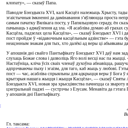
клопату», — сказаў Папа.
Паводле Бэнэдыкта XVI, калі Касцёл належыць Хрысту, тады 
эгаістычныя імкненні да дамінавання з’яўляюцца проста неп
самым пачатку Вялікага посту, у Папяльцовую сераду, ён сказ
пачынаць з адмаўлення ад зла. «Я асабліва думаю аб грахах с
Касцёла, падзелах цела Касцёла», — сказаў Бэнэдыкт XVI і дад
пост пройдзе ў «відавочным касцёльным адзінстве» — гэта б
неацэнным знакам для тых, хто далёкі ад веры ці абыякавы да
У апошнія дні свайго Пантыфікату Бэнэдыкт XVI даў нам за
слухаць Божае слова і дазволіць Яго волі весці нас па жыцці. 
Настаўніца, кліча ўсіх сваіх членаў духоўна абнавіцца, рашуч
адпрэчваючы пыху і эгаізм, для таго, каб жыць у любові. Гэты
пост — час, асабліва спрыяльны для адкрыцця веры ў Бога ў я
крытэрыя нашага жыцця і жыцця Касцёла», — сказаў Святы 
Бэнэдыкта XVI, новая эра хрысціянства пачнецца са звароту 
цэнтральнай падзеі — сустрэчы з Езусам. Менавіта да гэтага 
у апошнія дні Пантыфікату.
У
В
Гл. таксама: