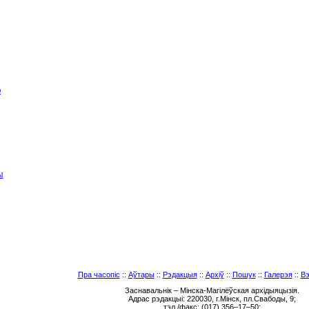
Ю
Ы
Пра часопіс
::
Аўтары
::
Рэдакцыя
::
Архіў
::
Пошук
::
Галерэя
::
Вэ
Заснавальнік – Мінска-Магілёўская архідыяцызія.
Адрас рэдакцыі: 220030, г.Мінск, пл.Свабоды, 9;
тэл./факс: (017) 356–17–50;