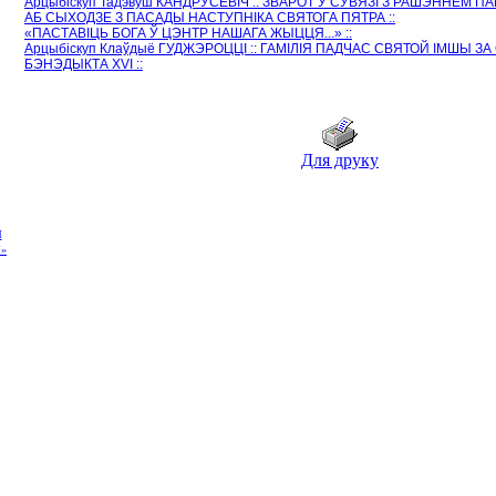
Арцыбіскуп Тадэвуш КАНДРУСЕВІЧ :: ЗВАРОТ У СУВЯЗІ З РАШЭННЕМ 
АБ СЫХОДЗЕ З ПАСАДЫ НАСТУПНІКА СВЯТОГА ПЯТРА ::
«ПАСТАВІЦЬ БОГА Ў ЦЭНТР НАШАГА ЖЫЦЦЯ...» ::
Арцыбіскуп Клаўдыё ГУДЖЭРОЦЦІ :: ГАМІЛІЯ ПАДЧАС СВЯТОЙ ІМШЫ З
БЭНЭДЫКТА XVI ::
Для друку
Ы
»