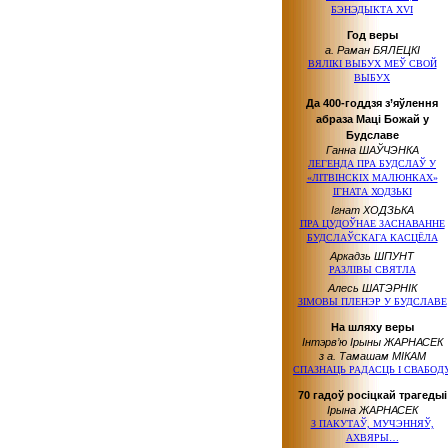
БЭНЭДЫКТА XVI
Год веры
а. Раман БЯЛЕЦКІ
ВЯЛІКІ ВЫБУХ МЕЎ СВОЙ
ВЫБУХ
Да 400-годдзя з’яўлення
абраза Маці Божай у
Будславе
Ганна ШАЎЧЭНКА
ЛЕГЕНДА ПРА БУДСЛАЎ У
«ЛІТВІНСКІХ МАЛЮНКАХ»
ІГНАТА ХОДЗЬКІ
Ігнат ХОДЗЬКА
ПРА ЦУДОЎНАЕ ЗАСНАВАННЕ
БУДСЛАЎСКАГА КАСЦЁЛА
Аркадзь ШПУНТ
РАЗЛІВЫ СВЯТЛА
Алесь ШАТЭРНІК
ЗІМОВЫ ПЛЕНЭР У БУДСЛАВЕ
На шляху веры
Інтэрв’ю Iрыны ЖАРНАСЕК
з а. Тамашам МІКАМ
СПАЗНАЦЬ РАДАСЦЬ І СВАБОД
70 гадоў росiцкай трагедыi
Iрына ЖАРНАСЕК
З ПАКУТАЎ, МУЧЭННЯЎ,
АХВЯРЫ…