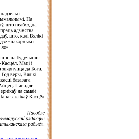
падзелы і
рымальнымі. На
аў, што неабходна
упраць адзінства
аў, што, калі Вялікі
удзе «пакорным і
 яе».
данне на будучыню:
«Касцёл, Маці і
а звярнуцца да Бога,
 Год веры, Вялікі
касці базавага
Айцец. Паводле
вернікаў да самай
Папа заклікаў Касцёл
Паводле
«Беларускай рэдакцыі
атыканскага радыё».