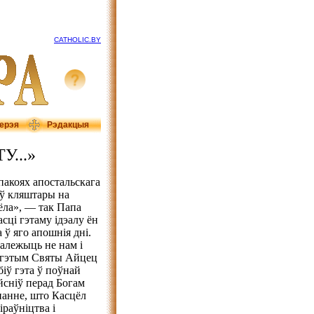
CATHOLIC.BY
ерэя
Рэдакцыя
...»
пакоях апостальскага
 ў кляштары на
ёла», — так Папа
сці гэтаму ідэалу ён
 ў яго апошнія дні.
належыць не нам і
б гэтым Святы Айцец
біў гэта ў поўнай
ейсніў перад Богам
ананне, што Касцёл
іраўніцтва і