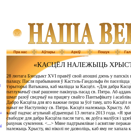
Пра нас
Аўтары
Архіў
Пошук
Гал
«КАСЦЁЛ НАЛЕЖЫЦЬ ХРЫСТУ
28 лютага Бэнэдыкт XVI правёў свой апошні дзень у папскіх 
палацу. Пасля прабывання ў Кастэль-Гандольфа ён паселіцца
М
тэрыторыі Ватыкана, каб маліцца за Касцёл. «Для дабра Касц
патлумачыў сваё рашэнне пакінуць пасад св. Пятра. Аб аддана
шмат разоў сведчыў на працягу свайго Пантыфікату і асабліва
Дабро Касцёла для яго важнае перш за ўсё таму, што Касцёл 
нават не Наступніку св. Пятра. Касцёл належыць Хрысту. А
казаў падчас агульнай аўдыенцыі 13 лютага 2013 года. «Я зра
»
свабодзе для дабра Касцёла пасля таго, як доўга маліўся і здз
рахунак сумлення. <...> Мяне падтрымлівае і асвятляе перак
Ы
належыць Хрысту, які ніколі не дазволіць, каб яму не хапала к