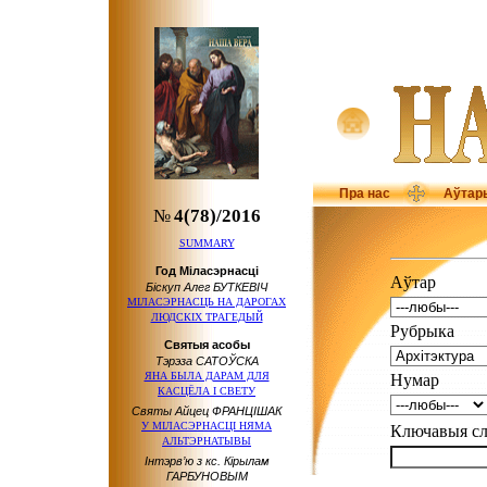
Пра нас
Аўтар
№
4(78)/2016
SUMMARY
Год Міласэрнасці
Аўтар
Біскуп Алег БУТКЕВІЧ
МІЛАСЭРНАСЦЬ НА ДАРОГАХ
ЛЮДСКІХ ТРАГЕДЫЙ
Рубрыка
Святыя асобы
Тэрэза САТОЎСКА
ЯНА БЫЛА ДАРАМ ДЛЯ
Нумар
КАСЦЁЛА І СВЕТУ
Святы Айцец ФРАНЦІШАК
У МІЛАСЭРНАСЦІ НЯМА
Ключавыя 
АЛЬТЭРНАТЫВЫ
Інтэрв’ю з кс. Кірылам
ГАРБУНОВЫМ