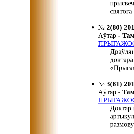
прысвеч
святога
№
2(80) 20
Аўтар -
Та
ПРЫГАЖОС
Драўлян
доктара
«Прыгаж
№
3(81) 20
Аўтар -
Та
ПРЫГАЖОС
Доктар 
артыкул
размову