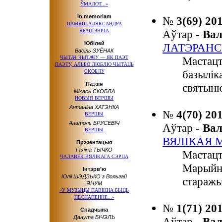
ЎМАЛОТ...»
In memoriam
№
3(69) 20
ПАМЯЦІ АЛЯКСАНДРА
ЯРАШЭВІЧА
Аўтар -
Ва
Юбілей
ЛАТЭРАНС
Васіль ЗУЁНАК
ЧЫТАЧ ЧЫТАЧУ — ЯК ПАЭТ
Мастацт
ПАЭТУ, АЛЬБО ЛЮБЛЮ ЧЫТАЦЬ
базылік
СКОБЛУ
Паэзія
святын
Міхась СКОБЛА
НОВЫЯ ВЕРШЫ
Антаніна ХАТЭНКА
№
4(70) 20
ВЕРШЫ
Анатоль БРУСЕВІЧ
Аўтар -
Ва
ВЕРШЫ
ВЯЛІКАЯ 
Прэзентацыя
Галіна ТЫЧКО
Мастацт
ЧАЛАВЕК ВЯЛІКАГА СЭРЦА
Марыйна
Інтэрв’ю
Юліі ШЭДЗЬКО з Вольгай
стараж
ЯНУМ
«У МУЗЫЦЫ ПАВІННА БЫЦЬ
ПЕСНАПЕННЕ...»
№
1(71) 20
Спадчына
Данута БІЧЭЛЬ
Аўтар -
Ва