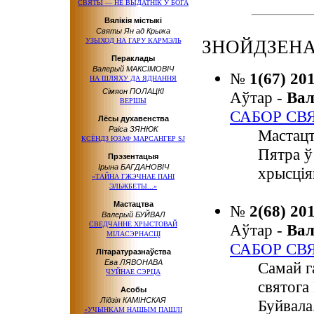
СВЯТЫ — НЕ ВЫДАТНІК У БОГА
Вялікія містыкі
Святы Ян ад Крыжа
УЗЫХОД НА ГАРУ КАРМЭЛЬ
ЗНОЙДЗЕНА:
Пераклады
Валерый МАКСІМОВІЧ
№
1(67) 20
НА ШЛЯХУ ДА ЯДНАННЯ
Сімяон ПОЛАЦКІ
Аўтар -
Ва
ВЕРШЫ
САБОР СВ
Лёсы духавенства
Раіса ЗЯНЮК
Мастацт
КСЁНДЗ ЮЗАФ МАРСАНГЕР SJ
Пятра ў
Прэзентацыя
Ірына БАГДАНОВІЧ
хрысція
«ТАЙНА ГЖЭЧНАЕ ПАНІ
ЭЛЬЖБЕТЫ...»
Мастацтва
№
2(68) 20
Валерый БУЙВАЛ
СВЕДЧАННЕ ХРЫСТОВАЙ
Аўтар -
Ва
МІЛАСЭРНАСЦІ
САБОР СВ
Літаратуразнаўства
Ева ЛЯВОНАВА
Самай г
ЧУЙНАЕ СЭРЦА
святога
Асобы
Лідзія КАМІНСКАЯ
Буйвала
«УЧЫНКАМ НАШЫМ ПАШЛІ