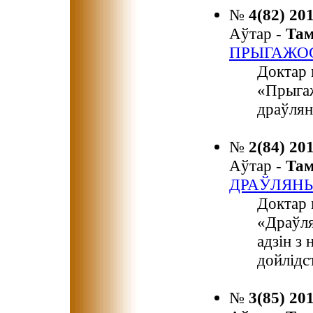
№
4(82) 20
Аўтар -
Та
ПРЫГАЖОС
Доктар 
«Прыгаж
драўлян
№
2(84) 20
Аўтар -
Та
ДРАЎЛЯНЫ
Доктар 
«Драўля
адзін з
дойлідс
№
3(85) 20