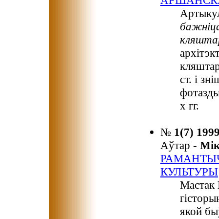
АРШАНСКА
Артыку
бажніца
кляшт
архітэк
кляштар
ст. і з
фотазды
х гг.
№
1(7) 199
Аўтар -
Мі
РАМАНТЫЧ
КУЛЬТУРЫ
Мастак 
гісторы
якой бы