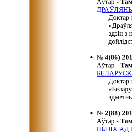
Аўтар -
Та
ДРАЎЛЯНЫ
Доктар 
«Драўля
адзін з
дойлідс
№
4(86) 20
Аўтар -
Та
БЕЛАРУСК
Доктар 
«Белару
адметны
№
2(88) 20
Аўтар -
Та
ШЛЯХ АД 