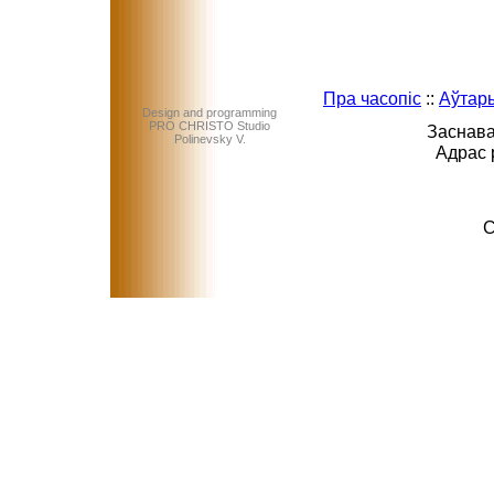
Пра часопіс
::
Аўтар
Design and programming
PRO CHRISTO Studio
Заснава
Polinevsky V.
Адрас 
C