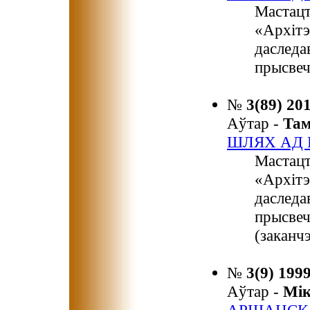
Мастацт
«Архітэ
даследа
прысвеч
№
3(89) 20
Аўтар -
Та
ШЛЯХ АД 
Мастацт
«Архітэ
даследа
прысвеч
(заканчэ
№
3(9) 199
Аўтар -
Мі