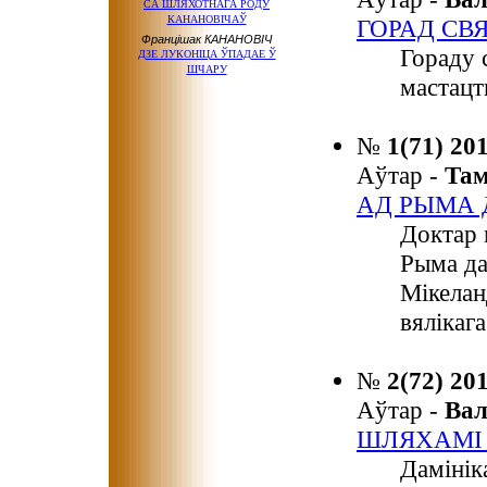
СА ШЛЯХОТНАГА РОДУ
КАНАНОВІЧАЎ
ГОРАД СВ
Францішак КАНАНОВІЧ
Гораду 
ДЗЕ ЛУКОНІЦА ЎПАДАЕ Ў
ШЧАРУ
мастацт
№
1(71) 20
Аўтар -
Та
АД РЫМА 
Доктар 
Рыма да
Мікелан
вялікаг
№
2(72) 20
Аўтар -
Ва
ШЛЯХАМІ 
Дамінік