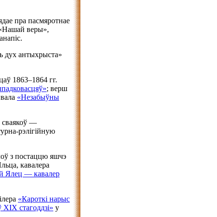
дае пра пасмяротнае
 «Нашай веры»,
анапіс.
ць дух антыхрыста»
аў 1863–1864 гг.
ыпадковасцяў»
; верш
йвала
«Незабыўны
х сваякоў —
ьтурна-рэлігійную
оў з постаццю яшчэ
Яльца, кавалера
ій Ялец — кавалер
ілера
«Кароткі нарыс
ў ХІХ стагоддзі»
у