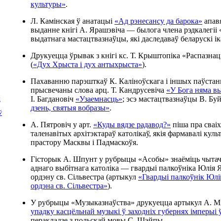
культуры»
.
Л. Камінская ў анатацыі
«Ад рэнесансу да барока»
апавя
выданне кнігі А. Ярашэвіча — былога члена рэдкалегіі
выдатнага мастацтвазнаўцы, які даследаваў беларускі ік
Друкуецца ўрывак з кнігі кс. Т. Крыштопіка «Распазна
(
«Дух Хрыста і дух антыхрыста»
).
Пахаванню парэшткаў К. Каліноўскага і іншых паўстанц
прысвечаны слова арц. Т. Кандрусевіча
«У Бога няма в
І. Багдановіч
«Узаемнасць»
; эсэ мастацтвазнаўцы В. Бу
Д
дзень, святыя вобразы»
.
Ў
А. Пятровіч у арт.
«Куды вядзе радавод?»
піша пра сваі
таленавітых архітэктараў католікаў, якія фармавалі кул
прастору Масквы і Падмаскоўя.
Гісторык А. Шпунт у рубрыцы «Асобы» знаёміць чытач
аднаго выбітнага католіка — гвардыі палкоўніка Юлія 
ордэну св. Сільвестра (артыкул
«Гвардыі палкоўнік Юл
ордэна св. Сільвестра»
).
У рубрыцы «Музыказнаўства» друкуецца артыкул А. М
упадку касцёльнай музыкі ў заходніх губернях імперыі 
перакладзе з польскай мовы С. Шэйпы.