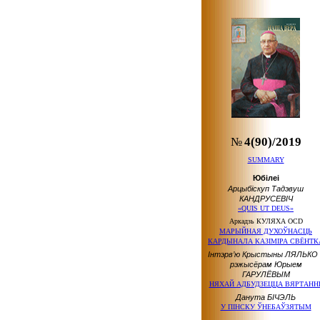
№
4(90)/2019
SUMMARY
Юбілеі
Арцыбіскуп Тадэвуш
КАНДРУСЕВІЧ
«QUIS UT DEUS»
Аркадзь КУЛЯХА OCD
МАРЫЙНАЯ ДУХОЎНАСЦЬ
КАРДЫНАЛА КАЗІМІРА СВЁНТК
Інтэрв’ю Крыстыны ЛЯЛЬКО 
рэжысёрам Юрыем
ГАРУЛЁВЫМ
НЯХАЙ АДБУДЗЕЦЦА ВЯРТАНН
Данута БІЧЭЛЬ
У ПІНСКУ ЎНЕБАЎЗЯТЫМ