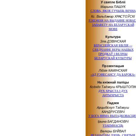
У святле Бібліі
Марына ПАШУК
СЛОВА, ЯКОЕ ГУЧЫЦЬ ВЕЧНА
Кс. Вальдэмар ХРАСТОЎСКІ
РЭЦЭНЗІЯ НА ВЫДАННЕ НОВАГ
ЗАПАВЕТУ НА БЕЛАРУСКАЙ
МОВЕ
Культура
Эла ДЗВІНСКАЯ
БЕРАСЦЕЙСКАЯ БІБЛІЯ —
СВЕДЧАННЕ ВЕРЫ НАШЫХ
ПРОДКАЎ І ВЕЛІЧЫ
БЕЛАРУСКАЙ КУЛЬТУРЫ
Прэзентацыя
Лідзія КАМІНСКАЯ
«АД РЭНЕСАНСУ ДА БАРОКА»
На кніжнай паліцы
Ксёндз Тадэвуш КРЫШТОПІК
ДУХ ХРЫСТА І ДУХ
АНТЫХРЫСТА
Падзея
Арцыбіскуп Тадэвуш
КАНДРУСЕВІЧ
У БОГА НЯМА ВЫПАДКОВАСЦЯ
Ірына БАГДАНОВІЧ
УЗАЕМНАСЦЬ
Валеры БУЙВАЛ
НЕЗАБЫЎНЫ ДЗЕНЬ, СВЯТЫЯ