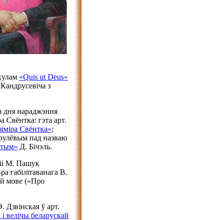
ыкулам
«Quis ut Deus»
 Кандрусевіча з
 з дня нараджэння
а Свёнтка: гэта арт.
іміра Свёнтка»
;
арулёвым пад назваю
ятым»
Д. Бічэль.
іі М. Пашук
-ра габілітаванага В.
ай мове («Про
. Дзвінская ў арт.
і велічы беларускай