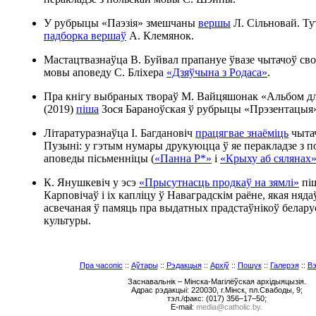
У рубрыцы «Паэзія» змешчаны
вершы
Л. Сільновай. Ту
падборка вершаў
А. Клемянок.
Мастацтвазнаўца В. Буйвал прапануе ўвазе чытачоў сво
мовы аповеду С. Бліхера
«Дзяўчына з Родаса»
.
Пра кнігу выбраных твораў М. Вайцяшонак «Альбом дл
(2019)
піша
Зося Бараноўская ў рубрыцы «Прэзентацыя
Літаратуразнаўца І. Багдановіч
працягвае знаёміць
чытач
Пузыні: у гэтым нумары друкуюцца ў яе перакладзе з п
аповеды пісьменніцы (
«Панна Р*»
і
«Крыху аб сялянах
К. Янушкевіч у эсэ
«Прысутнасць продкаў на зямлі»
піш
Карповічаў і іх капліцу ў Наваградскім раёне, якая няд
асвечаная ў памяць пра выдатных прадстаўнікоў белару
культуры.
Пра часопіс
::
Аўтары
::
Рэдакцыя
::
Архіў
::
Пошук
::
Галерэя
::
Вэ
Заснавальнік – Мінска-Магілёўская архідыяцызія.
Адрас рэдакцыі: 220030, г.Мінск, пл.Свабоды, 9;
тэл./факс: (017) 356–17–50;
E-mail:
media@catholic.by.