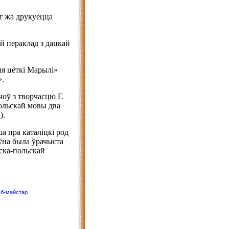
т жа друкуецца
й пераклад з дацкай
я цёткі Марылі»
».
оў з творчасцю Г.
ольскай мовы два
»
).
а пра каталіцкі род
аўна была ўрачыста
ска-польскай
б-майстар