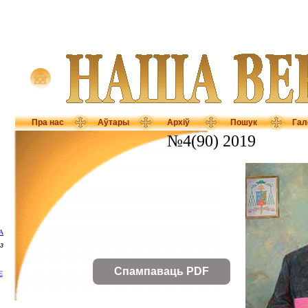
Пра нас
Аўтары
Архіў
Пошук
Гал
№4(90) 2019
А
з
Спампаваць PDF
Е