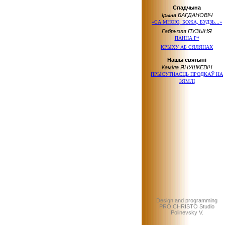
Спадчына
Ірына БАГДАНОВІЧ
«СА МНОЮ, БОЖА, БУДЗЬ...»
Габрыэля ПУЗЫНЯ
ПАННА Р*
КРЫХУ АБ СЯЛЯНАХ
Нашы святыні
Каміла ЯНУШКЕВІЧ
ПРЫСУТНАСЦЬ ПРОДКАЎ НА
ЗЯМЛІ
Design and programming
PRO CHRISTO Studio
Polinevsky V.