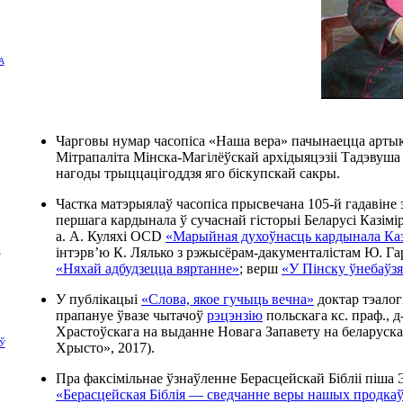
А
Чарговы нумар часопіса «Наша вера» пачынаецца арт
Мітрапаліта Мінска-Магілёўскай архідыяцэзіі Тадэвуша
нагоды трыццацігоддзя яго біскупскай сакры.
Частка матэрыялаў часопіса прысвечана 105-й гадавіне
першага кардынала ў сучаснай гісторыі Беларусі Казімір
а. А. Куляхі OCD
«Марыйная духоўнасць кардынала Каз
інтэрв’ю К. Лялько з рэжысёрам-дакументалістам Ю. Г
«Няхай адбудзецца вяртанне»
; верш
«У Пінску ўнебаўз
У публікацыі
«Слова, якое гучыць вечна»
доктар тэалог
прапануе ўвазе чытачоў
рэцэнзію
польскага кс. праф., д
Храстоўскага на выданне Новага Запавету на беларуск
Ў
Хрысто», 2017).
Пра факсімільнае ўзнаўленне Берасцейскай Бібліі піша Э
«Берасцейская Біблія — сведчанне веры нашых продкаў 