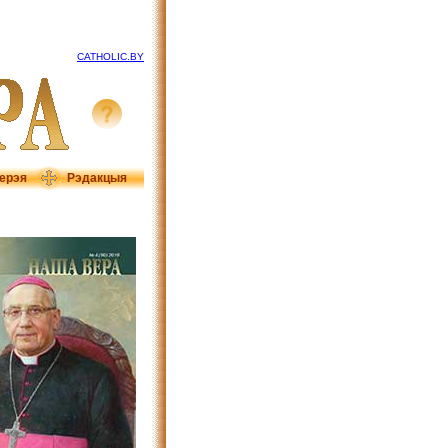
CATHOLIC.BY
ерэя
Рэдакцыя