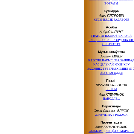
ВОБРАЗЫ
Культура
Алег ПЯТРОВІЧ
КУДЫ ВЯДЗЕ РАДАВОД?
Асобы
Андрэй ШПУНТ
ГВАРДЫІ ПАЛКОЎНІК ЮЛІЙ
ЯЛЕЦ — КАВАЛЕР ОРДЭНА СВ.
СІЛЬВЕСТРА
Музыказнаўства
Антоні МІЛЕР
КАРОТКІ НАРЫС ПРА ЗАНЯПА
КАСЦЁЛЬНАЙ МУЗЫКІ Ў
ЗАХОДНІХ ГУБЕРНЯХ ІМПЕРЫІ 
ХІХ СТАГОДДЗІ
Паэзія
Людміла СІЛЬНОВА
ВЕРШЫ
Ала КЛЕМЯНОК
ПАВОДЛЕ...
Пераклады
Стэн Стэнсэн БЛІХЭР
ДЗЯЎЧЫНА З РОДАСА
Прэзентацыя
Зося БАРАНОЎСКАЯ
«АЛЬБОМ ДЛЯ ЦЁТКІ МАРЫЛІ»