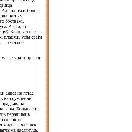
дзіцца
. Але нашмат больш
кова на тым
го боствамі.
уса. А сродкі
сцяў. Кожны з нас —
кі плацяць усім сваім
 — гэта яго
амагае мая творчасць
і адказ на гэтае
о, каб сумленне
упарадкавана
на гары. Большасць
уць пералічыць
лі глыбіню і
я кожнага чалавека
магчыма дасягнуць,