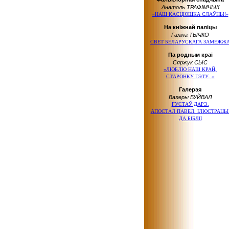
Анатоль ТРАФІМЧЫК
«НАШ КАСЦЮШКА СЛАЎНЫ!»
На кніжнай паліцы
Галіна ТЫЧКО
СВЕТ БЕЛАРУСКАГА ЗАМЕЖЖ
Па родным краі
Сяржук СЫС
«ЛЮБЛЮ НАШ КРАЙ,
СТАРОНКУ ГЭТУ...»
Галерэя
Валеры БУЙВАЛ
ГУСТАЎ ДАРЭ.
АПОСТАЛ ПАВЕЛ. ІЛЮСТРАЦЫ
ДА БІБЛІІ