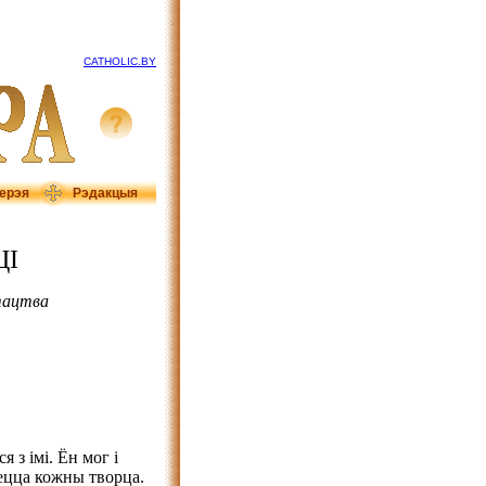
CATHOLIC.BY
ерэя
Рэдакцыя
ЦІ
тацтва
 з імі. Ён мог і
аецца кожны творца.