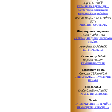
Юры ГАРУЛЁЎ
ГЭТА БЫЛО АДКРЫЦЦЁ...
Да 100-годдзя святой памяці
кардынала Казіміра Свёнтка
Ксёндз Мацей ШМЫТОЎСКІ
SChr
АПОШНЯЯ СУСТРЭЧА
Літаратурная спадчына
Ганна ШАЎЧЭНКА
«З ВЕРАЙ, НАДЗЕЯЙ, ЛЮБОЎЮ
ТВАЁЮ»
Францішак КАРПІНСКІ
ПЕСНІ ПАБОЖНЫЯ
У кантэксце Бібліі
Марына ПАШУК
КАМЕННЫЯ СТЭЛЫ
Sanctorum opera
Стэфан СВЯЖАЎСКІ
СВЯТЫ ТАМАШ, ПРАЧЫТАНЫ
НАНАВА
Пераклады
Клайв Стэйплз ЛЬЮІС
ЧАТЫРЫ ВІДЫ ЛЮБОВІ
Паэзія
«У ГЭТАКІ СВЕТ НЕ ЗБАЯЎСЯ
ПРЫЙСЦІ ТЫ, ХРЫСЦЕ...»