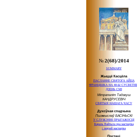
№
2(68)/2014
SUMMARY
Жыццё Касцёла
ПАСЛАННЕ СВЯТОГА АЙЦА
ФРАНЦІШКА НА 48-Ы СУСВЕТН
ДЗЕНЬ СМІ
Мітрапаліт Тадэвуш
КАНДРУСЕВІЧ
СВЯТЫЯ НАШАГА ЧАСУ
Духоўная спадчына
Пшэмыслаў БАСІНЬСКІ
У СЛУЖЭННІ ПРЫГАЖОСЦІ
Караль Вайтыла пра мастацтва
і людзей
мастацтва
Постаці