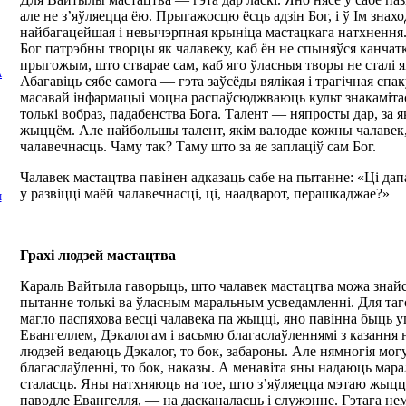
але не з’яўляецца ёю. Прыгажосцю ёсць адзін Бог, і ў Ім знахо
найбагацейшая і невычэрпная крыніца мастацкага натхнення
Бог патрэбны творцы як чалавеку, каб ён не спыняўся канчат
прыгожым, што стварае сам, каб яго ўласныя творы не сталі я
А
Абагавіць сябе самога — гэта заўсёды вялікая і трагічная спак
масавай інфармацыі моцна распаўсюджваюць культ знакаміта
толькі вобраз, падабенства Бога. Талент — няпросты дар, за я
жыццём. Але найбольшы талент, якім валодае кожны чалавек,
чалавечнасць. Чаму так? Таму што за яе заплаціў сам Бог.
Чалавек мастацтва павінен адказаць сабе на пытанне: «Ці дап
у развіцці маёй чалавечнасці, ці, наадварот, перашкаджае?»
І
Грахі людзей мастацтва
Караль Вайтыла гаворыць, што чалавек мастацтва можа знайсц
пытанне толькі ва ўласным маральным усведамленні. Для таг
магло паспяхова весці чалавека па жыцці, яно павінна быць 
Евангеллем, Дэкалогам і васьмю благаслаўленнямі з казання 
людзей ведаюць Дэкалог, то бок, забароны. Але нямногія мог
благаслаўленні, то бок, наказы. А менавіта яны надаюць мара
сталасць. Яны натхняюць на тое, што з’яўляецца мэтаю жыцц
паводле Евангелля, — на дасканаласць і служэнне. Гэтага не