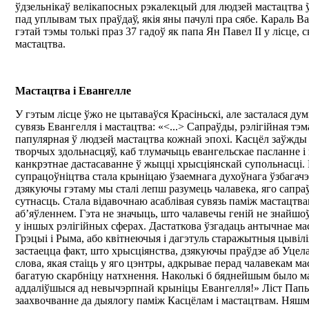
ўдзельнікаў велікапосных рэкалекцый для людзей мастацтва 
пад уплывам тых праўдаў, якія яны пачулі пра сябе. Караль В
гэтай тэмы толькі праз 37 гадоў як папа Ян Павел ІІ у лісце,
мастацтва.
Мастацтва і Евангелле
У гэтым лісце ўжо не цытаваўся Красіньскі, але засталася д
сувязь Евангелля і мастацтва: «<...> Сапраўды, рэлігійная т
папулярная ў людзей мастацтва кожнай эпохі. Касцёл заўжды з
творчых здольнасцяў, каб тлумачыць евангельскае пасланне і 
канкрэтнае дастасаванне ў жыцці хрысціянскай супольнасці. 
супрацоўніцтва стала крыніцаю ўзаемнага духоўнага ўзбагач
дзякуючы гэтаму мы сталі лепш разумець чалавека, яго сапра
сутнасць. Стала відавочнаю асаблівая сувязь паміж мастацтва
аб’яўленнем. Гэта не значыць, што чалавечы геній не знайш
у іншых рэлігійных сферах. Дастаткова ўзгадаць антычнае мас
Грэцыі і Рыма, або квітнеючыя і дагэтуль старажытныя цывілі
застаецца факт, што хрысціянства, дзякуючы праўдзе аб Уцел
слова, якая стаіць у яго цэнтры, адкрывае перад чалавекам м
багатую скарбніцу натхнення. Наколькі б бяднейшым было м
аддаліўшыся ад невычэрпнай крыніцы Евангелля!» Ліст Пап
заахвочванне да дыялогу паміж Касцёлам і мастацтвам. Няш