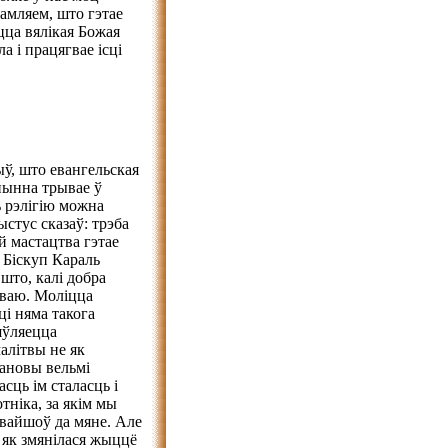
дамляем, што гэтае
цца вялікая Божая
а і працягвае ісці
ыў, што евангельская
пынна трывае ў
ь рэлігію можна
ыстус сказаў: трэба
й мастацтва гэтае
 Біскуп Караль
 што, калі добра
тваю. Моліцца
і няма такога
’яўляецца
алітвы не як
тановы вельмі
сць ім сталасць і
тніка, за якім мы
ўвайшоў да мяне. Але
, як змянілася жыццё