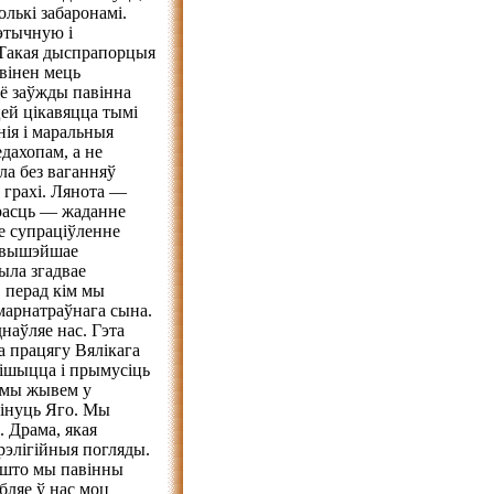
лькі забаронамі.
тэтычную і
. Такая дыспрапорцыя
вінен мець
ё заўжды павінна
цей цікавяцца тымі
нія і маральныя
дахопам, а не
ла без ваганняў
грахі. Лянота —
драсць — жаданне
е супраціўленне
айвышэйшае
ыла згадвае
 перад кім мы
марнатраўнага сына.
наўляе нас. Гэта
а працягу Вялікага
цішыцца і прымусіць
ь мы жывем у
кінуць Яго. Мы
. Драма, якая
рэлігійныя погляды.
у што мы павінны
абляе ў нас моц