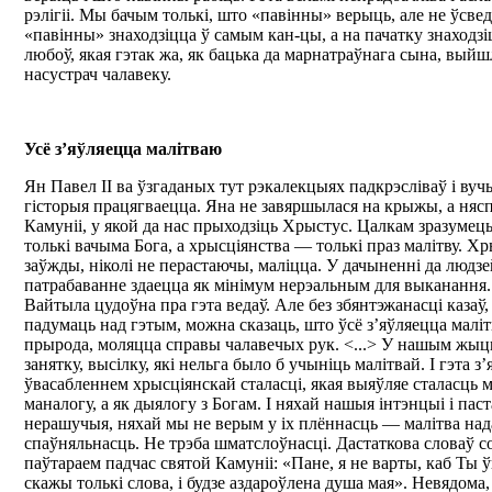
рэлігіі. Мы бачым толькі, што «павінны» верыць, але не ўсве
«павінны» знаходзіцца ў самым кан-цы, а на пачатку знаходзі
любоў, якая гэтак жа, як бацька да марнатраўнага сына, выйшл
насустрач чалавеку.
Усё з’яўляецца малітваю
Ян Павел ІІ ва ўзгаданых тут рэкалекцыях падкрэсліваў і вуч
гісторыя працягваецца. Яна не завяршылася на крыжы, а няс
Камуніі, у якой да нас прыходзіць Хрыстус. Цалкам зразумец
толькі вачыма Бога, а хрысціянства — толькі праз малітву. Хр
заўжды, ніколі не перастаючы, маліцца. У дачыненні да людзе
патрабаванне здаецца як мінімум нерэальным для выканання.
Вайтыла цудоўна пра гэта ведаў. Але без збянтэжанасці казаў,
падумаць над гэтым, можна сказаць, што ўсё з’яўляецца малі
прырода, моляцца справы чалавечых рук. <...> У нашым жыцц
занятку, высілку, які нельга было б учыніць малітвай. І гэта з
ўвасабленнем хрысціянскай сталасці, якая выяўляе сталасць м
маналогу, а як дыялогу з Богам. І няхай нашыя інтэнцыі і пас
нерашучыя, няхай мы не верым у іх плённасць — малітва нада
спаўняльнасць. Не трэба шматслоўнасці. Дастаткова словаў со
паўтараем падчас святой Камуніі: «Пане, я не варты, каб Ты 
скажы толькі слова, і будзе аздароўлена душа мая». Невядома