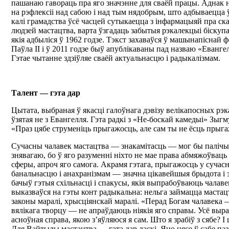
пашанаю гавораць пра яго значэнне для сваёй працы. Аднак н
на рэфлексіі над сабою і над тым нядобрым, што адбываецца 
калі грамадства ўсё часцей сутыкаецца з інфармацыяй пра с
людзей мастацтва, варта ўзгадаць забытыя рэкалекцыі біску
якія адбыліся ў 1962 годзе. Тэкст захаваўся ў машынапіснай 
Паўла ІІ і ў 2011 годзе быў апублікаваны пад назваю «Евангел
Гэтае чытанне здзіўляе сваёй актуальнасцю і радыкалізмам.
Талент — гэта дар
Цытата, выбраная ў якасці галоўнага дэвізу велікапосных рэ
ўзятая не з Евангелля. Гэта радкі з «Не-боскай камедыі» Зыгм
«Праз цябе струменіць прыгажосць, але сам ты не ёсць прыг
Сучасны чалавек мастацтва — знакамітасць — мог бы палічыц
знявагаю, бо ў яго разуменні ніхто не мае права абмяжоўваць
сферы, апроч яго самога. Акрамя гэтага, прыгажосць у сучас
банальнасцю і анахранізмам — значна цікавейшыя брыдота і 
бачыў гэтыя схільнасці і спакусы, якія выпрабоўваюць чалавек
выказваўся на гэты конт радыкальна: нельга займацца мастац
законы маралі, хрысціянскай маралі. «Перад Богам чалавека 
вялікага творцу — не апраўдаюць ніякія яго справы. Усё выра
асноўная справа, якою з’яўляюся я сам. Што я зрабіў з сябе? І
Для Вайтылы мастацтва — гэта дар ласкі. Яно нясе ў сабе па