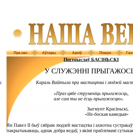
Пра нас
Аўтары
Архіў
Пошук
Гал
Пшэмыслаў БАСІНЬСКІ
У СЛУЖЭННІ ПРЫГАЖОС
Караль Вайтыла пра мастацтва і людзей мас
Ы
«Праз цябе струменіць прыгажосць,
але сам ты не ёсць прыгажосцю».
Зыгмунт Красіньскі,
«Не-боская камедыя»
Ян Павел ІІ быў сябрам людзей мастацтва і ахвотна сустракаўся
пакрытыкаваць, аднак добра ведаў, з якімі праблемамі сутык