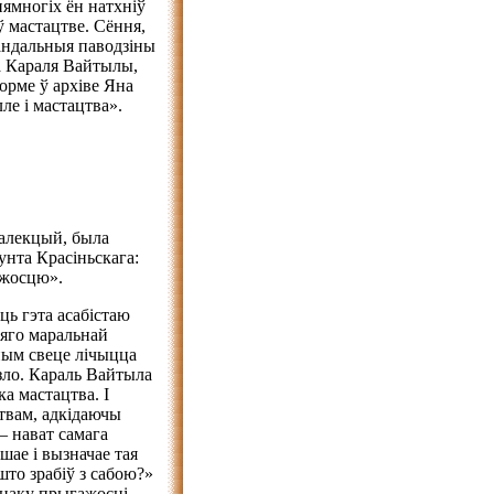
ямногіх ён натхніў
ў мастацтве. Сёння,
кандальныя паводзіны
па Караля Вайтылы,
форме ў архіве Яна
ле і мастацтва».
калекцый, была
унта Красіньскага:
ажосцю».
ь гэта асабістаю
 яго маральнай
ным свеце лічыцца
зло. Караль Вайтыла
а мастацтва. І
твам, адкідаючы
— нават самага
шае і вызначае тая
 што зрабіў з сабою?»
знаку прыгажосці,