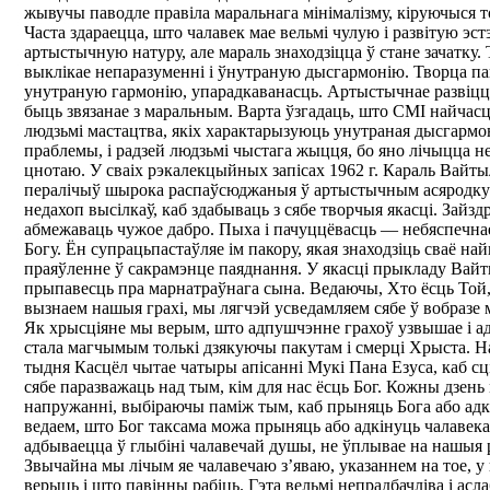
жывучы паводле правіла маральнага мінімалізму, кіруючыся то
Часта здараецца, што чалавек мае вельмі чулую і развітую эс
артыстычную натуру, але мараль знаходзіцца ў стане зачатку
выклікае непаразуменні і ўнутраную дысгармонію. Творца па
унутраную гармонію, упарадкаванасць. Артыстычнае развіцц
быць звязанае з маральным. Варта ўзгадаць, што СМІ найчас
людзьмі мастацтва, якіх характарызуюць унутраная дысгармо
праблемы, і радзей людзьмі чыстага жыцця, бо яно лічыцца не
цнотаю. У сваіх рэкалекцыйных запісах 1962 г. Караль Вайты
пералічыў шырока распаўсюджаныя ў артыстычным асяродку 
недахоп высілкаў, каб здабываць з сябе творчыя якасці. Зайз
абмежаваць чужое дабро. Пыха і пачуццёвасць — небяспечна
Богу. Ён супрацьпастаўляе ім пакору, якая знаходзіць сваё н
праяўленне ў сакрамэнце паяднання. У якасці прыкладу Вайт
прыпавесць пра марнатраўнага сына. Ведаючы, Хто ёсць Той,
вызнаем нашыя грахі, мы лягчэй усведамляем сябе ў вобразе 
Як хрысціяне мы верым, што адпушчэнне грахоў узвышае і ад
стала магчымым толькі дзякуючы пакутам і смерці Хрыста. Н
тыдня Касцёл чытае чатыры апісанні Мукі Пана Езуса, каб с
сябе паразважаць над тым, кім для нас ёсць Бог. Кожны дзен
напружанні, выбіраючы паміж тым, каб прыняць Бога або ад
ведаем, што Бог таксама можа прыняць або адкінуць чалавека
адбываецца ў глыбіні чалавечай душы, не ўплывае на нашыя 
Звычайна мы лічым яе чалавечаю з’яваю, указаннем на тое, 
верыць і што павінны рабіць. Гэта вельмі непрадбачліва і асл