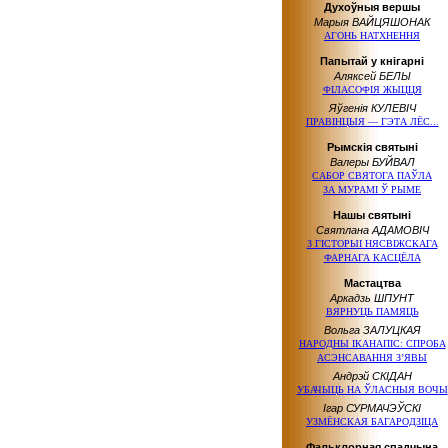
Духоўныя вершы
Марыя ВАЙЦЯШОНАК
АГОНЬ НАТХНЕННЯ
Папытай у кнігарні
Аляксей БЕЛЫ
ФІЛАСОФІЯ ЖЫЦЦЯ
Яўгенія КУЛЕВІЧ
ПРАВІНЦЫЯ — ГЭТА ЛЁС...
Рымскія святыні
Валеры БУЙВАЛ
САБОР СВЯТОГА ПАЎЛА
ЗА МУРАМІ
Ў РЫМЕ
Нашы святыні
Святлана АДАМОВІЧ
З ГІСТОРЫІ НЯСВІЖСКАГА
ФАРНАГА КАСЦЁЛА
Мастацтва
Аркадзь ШПУНТ
ВЯРНУЦЬ ПАМЯЦЬ
Вольга ЗАЛУЦКАЯ
НАРОДНЫ ІКАНАПІС: СПРОБА
АСЭНСАВАННЯ З’ЯВЫ
Андрэй СКІДАН
УБАЧЫЦЬ НА ЎЛАСНЫЯ ВОЧЫ
Ігар СУРМАЧЭЎСКІ
УЗМЁНСКАЯ БАГАРОДЗІЦА
Фальклорная спадчына