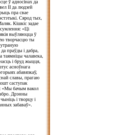
це ў адносінах да
ел ІІ да людзей
орыць пра свае
эстэтыкі. Сярод тых,
аляк. Кішкіс задае
 сумлення: «Ці
 якія выўляюцца ў
аёю творчасцю ты
ўнутраную
да праўды і дабра,
ва таямніцы чалавека,
насць і бруд жыцця,
атус асноўнага
горыях абавязкаў,
аснай славы, прагаю
кошт саступак
к: «Мы бачым вакол
дабро. Дрэнны
чыніць і творцу і
анных забаваў».