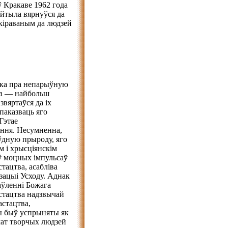
ў Кракаве 1962 года
айтыла вярнуўся да
 скіраваным да людзей
умка пра непарыўную
эма — найбольш
вяртаўся да іх
паказваць яго
Гэтае
эння. Несумненна,
ўдную прыроду, яго
м і хрысціянскім
оў моцных імпульсаў
тацтва, асабліва
зацыі Усходу. Аднак
аўленні Божага
астацтва надзвычай
астацтва,
ы быў успрыняты як
мат творчых людзей