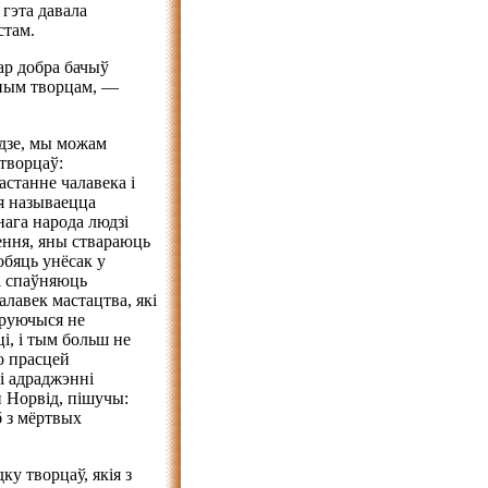
 гэта давала
стам.
ар добра бачыў
жным творцам, —
одзе, мы можам
 творцаў:
астанне чалавека і
я называецца
ага народа людзі
нення, яны ствараюць
обяць унёсак у
 і спаўняюць
алавек мастацтва, які
іруючыся не
і, і тым больш не
о прасцей
і адраджэнні
н Норвід, пішучы:
б з мёртвых
ку творцаў, якія з