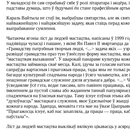
У маладосці ён сам спрабаваў сябе ў ролі літаратара і акцёра, і
падставы думаць, што ў будучыні ён стане прафесійным арты
Караль Вайтыла не стаў ім, выбраўшы святарства, але як свят
найважнейшую і найцяжэйшую задачу, якая стаіць перад ко
выпрабаванне сумлення.
Чытаючы ягоны ліст да людзей мастацтва, напісаны ў 1999 г
падзівіцца чуласці і пашане, з якімі Ян Павел ІІ звяртаецца да
«Грамадству патрэбныя творчыя людзі, <...> задача якіх — узр
развіццё грамадства праз тую ўзнёслую форму мастацтва, яка
“мастацтвам выхавання”. У шырокай панараме культуры кожн
мастацтва займаюць сваё месца. Калі, ідучы за голасам натх
сапраўды вартасныя і прыгожыя працы, тады яны не толькі р
багацце культурнай спадчыны народа і ўсяго чалавецтва, але
неацэннае грамадскае служэнне дзеля агульнага дабра. <...> Ч
ўсведамляе ўсё гэта, ведае таксама, што павінен працаваць, к
імкненнем да пустой славы або жаданнем таннай папулярнасц
спадзеючыся на ўласныя выгоды. Таму існуе пэўная этыка аб
“духоўнасць” мастацкага служэння, якое ўдзельнічае ў жыцці 
кожнага народа. Здаецца, менавіта гэта мае на ўвазе Цыпрыя
“Прыгажосць існуе, каб нас захапляла, да працы — праца, ка
паўстала”».
Ліст да людзей мастацтва выклікаў вялікую цікавасць у асярод