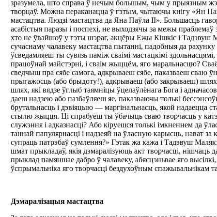
зразумела, што справа ў нечым большым, чым у прыязным жэс
творцаў. Можна пераканацца ў гэтым, чытаючы кнігу «Ян Пав
мастацтва. Людзі мастацтва да Яна Паўла ІІ». Большасць гав
асабістыя паразы і поспехі, не выходзячы за межы праблемаў 
хто не ўвайшоў у гэты шэраг, акцёры Ежы Кішкіс і Тадэвуш М
сучаснаму чалавеку мастацтва пытанні, падобныя да рахунку
ўсведамляеш ты сувязь паміж сваімі мастацкімі здольнасцямі,
працоўнай майстэрні, і сваім жыццём, яго маральнасцю? Св
сведчыш пра сябе самога, адкрываеш сябе, паказваеш сваю 
прыгажосць (або брыдоту!), адкрываеш (або закрываеш) шлях 
шлях, які вядзе ўглыб таямніцы ўцелаўлёнага Бога і адначасо
даеш надзею або пазбаўляеш яе, паказваючы толькі бессэнсоў
брутальнасць і дэвіяцыю — маргінальнасць, якой надаецца ст
стылю жыцця. Ці спрабуеш ты ўбачыць сваю творчасць у катэ
служэння і адказнасці? Або кіруешся толькі імкненнем да ўл
таннай папулярнасці і надзеяй на ўласную карысць, нават за 
супраць патрэбаў сумлення?» Гэтак жа кажа і Тадэвуш Маля
шмат прыкладаў, якія дэмаралізуюць акт творчасці, нішчаць 
прыклад памяншае дабро ў чалавеку, абясцэньвае яго высілкі, 
ўспрымальніка яго творчасці бездухоўным спажывальнікам т
Дэмаралізацыя мастацтва