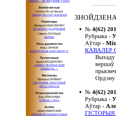
СВЯТЫ — НЕ ВЫДАТНІК У БОГА
Вялікія містыкі
Святы Ян ад Крыжа
УЗЫХОД НА ГАРУ КАРМЭЛЬ
ЗНОЙДЗЕНА:
Пераклады
Валерый МАКСІМОВІЧ
№
4(62) 20
НА ШЛЯХУ ДА ЯДНАННЯ
Сімяон ПОЛАЦКІ
Рубрыка -
У
ВЕРШЫ
Аўтар -
Мі
Лёсы духавенства
Раіса ЗЯНЮК
КАВАЛЕР 
КСЁНДЗ ЮЗАФ МАРСАНГЕР SJ
Выхаду 
Прэзентацыя
Ірына БАГДАНОВІЧ
вершаў 
«ТАЙНА ГЖЭЧНАЕ ПАНІ
ЭЛЬЖБЕТЫ...»
прысвеч
Мастацтва
Ордэну 
Валерый БУЙВАЛ
СВЕДЧАННЕ ХРЫСТОВАЙ
МІЛАСЭРНАСЦІ
№
4(62) 20
Літаратуразнаўства
Ева ЛЯВОНАВА
Рубрыка -
У
ЧУЙНАЕ СЭРЦА
Аўтар -
Ал
Асобы
Лідзія КАМІНСКАЯ
ГІСТОРЫЯ 
«УЧЫНКАМ НАШЫМ ПАШЛІ