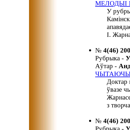
МЕЛОДЫІ
У рубры
Камінск
апавяда
І. Жарн
№
4(46) 20
Рубрыка -
У
Аўтар -
Ан
ЧЫТАЮЧЫ 
Доктар 
ўвазе ч
Жарнасе
з творч
№
4(46) 20
Рубрыка -
У