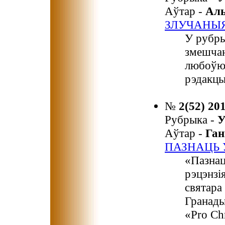
Аўтар -
Ал
ЗЛУЧАНЫ
У рубры
змешчан
любоўю",
рэдакцы
№
2(52) 20
Рубрыка -
У
Аўтар -
Га
ПАЗНАЦЬ 
«Пазнац
рэцэнзі
святара
Гранады
«Pro Chr