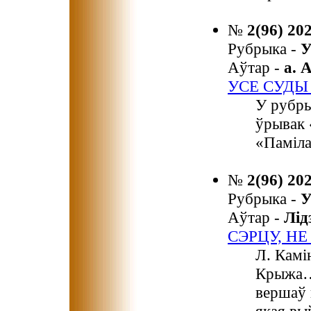
№
2(96) 20
Рубрыка -
У
Аўтар -
а.
УСЕ СУДЫ
У рубры
ўрывак 
«Паміла
№
2(96) 20
Рубрыка -
У
Аўтар -
Лі
СЭРЦУ, НЕ
Л. Камі
Крыжа…»
вершаў 