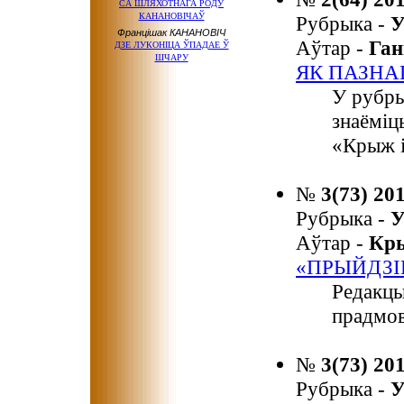
СА ШЛЯХОТНАГА РОДУ
КАНАНОВІЧАЎ
Рубрыка -
У
Францішак КАНАНОВІЧ
Аўтар -
Га
ДЗЕ ЛУКОНІЦА ЎПАДАЕ Ў
ШЧАРУ
ЯК ПАЗНА
У рубры
знаёміц
«Крыж і
№
3(73) 20
Рубрыка -
У
Аўтар -
Кр
«ПРЫЙДЗІЦ
Редакцы
прадмов
№
3(73) 20
Рубрыка -
У