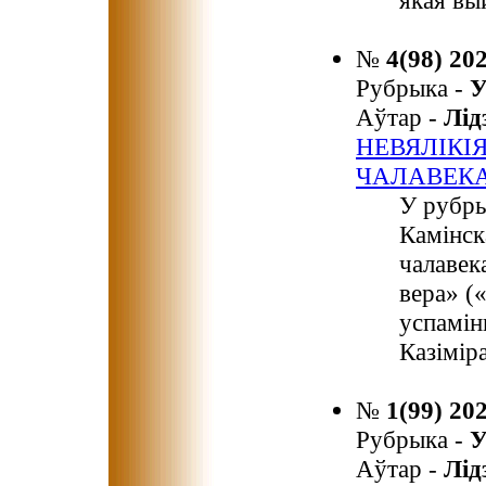
якая вы
№
4(98) 20
Рубрыка -
У
Аўтар -
Лі
НЕВЯЛІКІ
ЧАЛАВЕК
У рубры
Камінск
чалавек
вера» (
успамін
Казімір
№
1(99) 20
Рубрыка -
У
Аўтар -
Лі