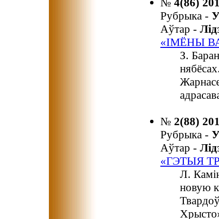
№
4(86) 20
Рубрыка -
У
Аўтар -
Лі
«ІМЁНЫ В
З. Бара
нябёсах
Жарнасе
адрасав
№
2(88) 20
Рубрыка -
У
Аўтар -
Лі
«ГЭТЫЯ ТР
Л. Камі
новую к
Твардоў
Хрысто»