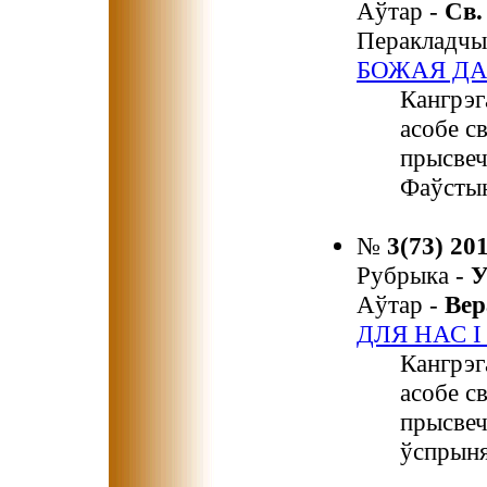
Аўтар -
Св
Перакладчы
БОЖАЯ Д
Кангрэг
асобе с
прысвеч
Фаўсты
№
3(73) 20
Рубрыка -
У
Аўтар -
Ве
ДЛЯ НАС 
Кангрэг
асобе с
прысвеч
ўспрыня