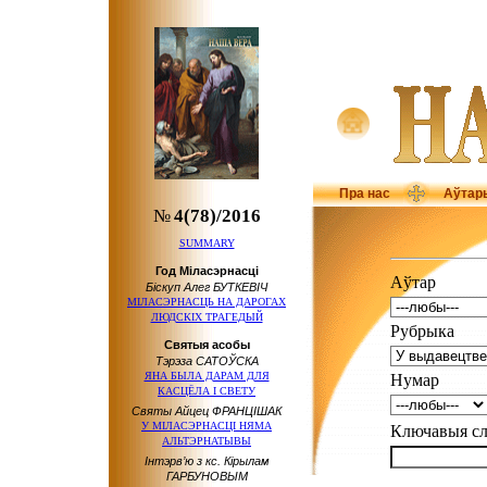
Пра нас
Аўтар
№
4(78)/2016
SUMMARY
Год Міласэрнасці
Аўтар
Біскуп Алег БУТКЕВІЧ
МІЛАСЭРНАСЦЬ НА ДАРОГАХ
ЛЮДСКІХ ТРАГЕДЫЙ
Рубрыка
Святыя асобы
Тэрэза САТОЎСКА
ЯНА БЫЛА ДАРАМ ДЛЯ
Нумар
КАСЦЁЛА І СВЕТУ
Святы Айцец ФРАНЦІШАК
У МІЛАСЭРНАСЦІ НЯМА
Ключавыя 
АЛЬТЭРНАТЫВЫ
Інтэрв’ю з кс. Кірылам
ГАРБУНОВЫМ