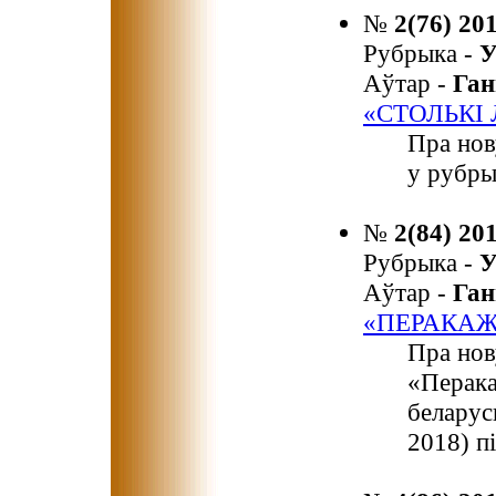
№
2(76) 20
Рубрыка -
У
Аўтар -
Га
«СТОЛЬКІ 
Пра нов
у рубры
№
2(84) 20
Рубрыка -
У
Аўтар -
Га
«ПЕРАКАЖ
Пра нов
«Перака
беларус
2018) п