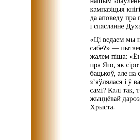
нашым збаўленні
кампазіцыя кніг
да аповеду пра 
і спасланне Дух
«Ці ведаем мы н
сабе?» — пытаец
жалем піша: «Ё
пра Яго, як сір
бацькоў, але на 
з’яўлялася і ў в
самі? Калі так, 
жыццёвай дароз
Хрыста.