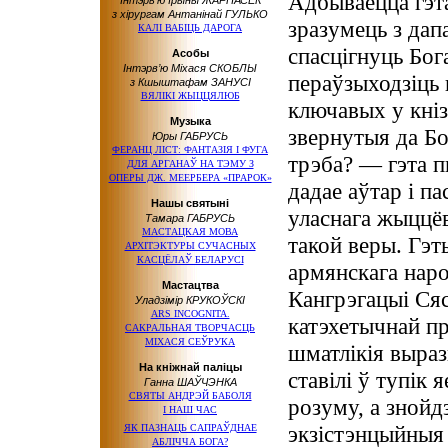
Адбываецца гэт
Інтэрв’ю Iрыны ЖАРНАСЕК
з хірургам Антанінай ГУЛЬКО
зразумець з дап
КАЛІ ВАБІЦЬ ДАРОГА
спасцігнуць Бог
Асобы
Інтэрв’ю Міхася СКОБЛЫ
пераўзыходзіць 
з Кшыштафам ЗАНУСІ
ВЯЛІКІ ЖЫЦЦЯЛЮБ
ключавых у кніз
Музыка
звернутыя да Бо
Юры ГАБРУСЬ
ФЕРАНЦ ЛІСТ: ФАНТАЗІЯ І ФУГА
трэба? — гэта п
ДЛЯ АРГАНАЎ НА ТЭМУ З
ОПЕРЫ ДЖ. МЕЕРБЕРА «ПРАРОК»
дадае аўтар і п
Нашы святыні
уласнага жыццёв
Тамара ГАБРУСЬ
МАСТАЦКАЯ МОВА
такой веры. Гэт
АРХІТЭКТУРЫ СУЧАСНЫХ
КАСЦЁЛАЎ БЕЛАРУСІ
армянскага наро
Мастацтва
Кангрэгацыі Сяс
Уладзімір КРУКОЎСКІ
ARS INCOGNITA.
катэхетычнай пр
САКРАЛЬНАЯ ТВОРЧАСЦЬ
МІХАСЯ СЕЎРУКА
шматлікія выраз
На кніжнай паліцы
ставілі ў тупік
Ганна ШАЎЧЭНКА
СВЯТЫ АНДРЭЙ БАБОЛЯ
розуму, а знойд
І НАШ ЧАС
экзістэнцыйныя 
ЯК ПАЗНАЦЬ САПРАЎДНАЕ
АБЛІЧЧА БОГА?