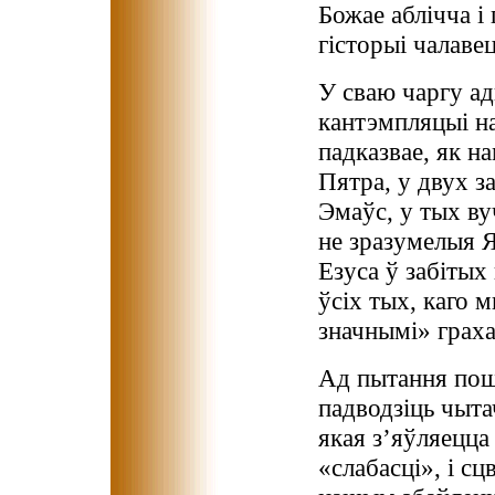
Божае аблічча і
гісторыі чалавец
У сваю чаргу а
кантэмпляцыі на
падказвае, як на
Пятра, у двух 
Эмаўс, у тых ву
не зразумелыя Я
Езуса ў забітых
ўсіх тых, каго м
значнымі» граха
Ад пытання пош
падводзіць чыта
якая з’яўляецц
«слабасці», і с