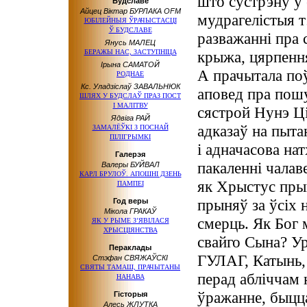
што сустрэну ў
Будславе
Айцец Віктар БУРЛАКА OFM
мудрагелістыя т
ЮБІЛЕЙНЫЯ ЎРАЧЫСТАСЦІ
Ў БУДСЛАВЕ
разважанні пра 
Янусь МАЛЕЦ
БЕРАЖЫ НАС, ЗАСТУПНІЦА
крыжа, цярпення
Ірына САМАТОЙ
А прачытала по
РОДНАЕ
Кс. Уладзіслаў ЗАВАЛЬНЮК
аповед пра пош
ШЛЯХ У БУДСЛАЎ ПРАЗ ПОСТ
І МАЛІТВУ
сястрой Нунэ 
Ядвіга РАЙ
адказаў на пыта
ЗАМАЛЁЎКІ З ПОСНАЙ
ПІЛІГРЫМКІ
і адначасова на
Галерэя
пакаленні чалаве
Валеры БУЙВАЛ
КАРЛ БРУЛОЎ. АПОШНІ ДЗЕНЬ
як Хрыстус пры
ПАМПЕІ
прыняў за ўсіх 
Год веры
Мікола ГРАКАЎ
смерць. Як Бог 
ЯК У РЫМЕ З’ЯВІЛАСЯ
ХРЫСЦІЯНСТВА
свайго Сына? У
Пераклады
ГУЛАГ, Катынь,
Стэфан СВЯЖАЎСКІ
СВЯТЫ ТАМАШ, ПРАЧЫТАНЫ
перад абліччам н
НАНАВА
ўражанне, быцц
Гісторыя
Алесь ЖЛУТКА