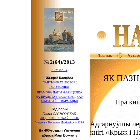
Пра нас
Аўтар
№
2(64)/2013
SUMMARY
ЯК ПАЗН
Жыццё Касцёла
ПАНТЫФІКАТ ЛЮБОВІ
І СЛУЖЭННЯ
ПРАМОВА ПАПЫ ФРАНЦІШКА
ДА ПРАДСТАЎНІКОЎ
СРОДКАЎ
Пра кні
МАСАВАЙ ІНФАРМАЦЫІ
Год веры
Ганна САСНОЎСКАЯ
ЛІЦЭНЗІЯ НА ЗБАЎЛЕННЕ
Адгарнуўшы пе
Гутарка з Веславам Давідоўскім OSA
кнігі «Крыж і Па
Да 400-годдзя з’яўлення
абраза Маці Божай у