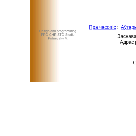
Пра часопіс
::
Аўтар
Design and programming
PRO CHRISTO Studio
Заснава
Polinevsky V.
Адрас 
C