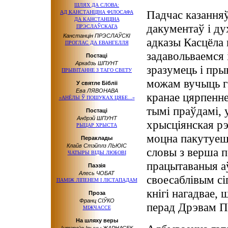
ШЛЯХ ДА СЛОВА:
Падчас казанняў
АД КАНСТАНЦІНА
ФІЛОСАФА
ДА КАНСТАНЦІНА
дакументаў і ду
ПРЭСЛАЎСКАГА
Канстанцін ПРЭСЛАЎСКІ
адказы Касцёла н
ПРОГЛАС ДА ЕВАНГЕЛЛЯ
задавольваемся 
Постаці
Аркадзь ШПУНТ
зразумець і пры
ПРЫВІТАННЕ З ТАГО СВЕТУ
можам вучыць гэ
У святле Бібліі
Ева ЛЯВОНАВА
кранае цярпенне
«АНЁЛЫ Ў ПОШУКАХ ЦЯБЕ...»
тымі праўдамі, 
Постаці
Андрэй ШПУНТ
хрысціянская рэ
РЫЦАР ХРЫСТА
моцна пакутуеш
Пераклады
Клайв Стэйплз ЛЬЮІС
словы з верша п
ЧАТЫРЫ ВІДЫ ЛЮБОВІ
працытаваныя а
Паэзія
Алесь ЧОБАТ
своесаблівым сі
ПАМІЖ ЛІПЕНЕМ І ЛІСТАПАДАМ
кнігі нагадвае,
Проза
Франц СІЎКО
перад Дрэвам П
МІЖЧАССЕ
На шляху веры