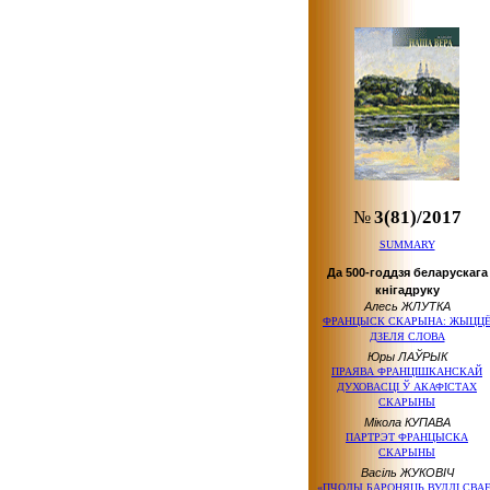
№
3(81)/2017
SUMMARY
Да 500-годдзя беларускага
кнігадруку
Алесь ЖЛУТКА
ФРАНЦЫСК СКАРЫНА: ЖЫЦЦ
ДЗЕЛЯ СЛОВА
Юры ЛАЎРЫК
ПРАЯВА ФРАНЦІШКАНСКАЙ
ДУХОВАСЦІ Ў АКАФІСТАХ
СКАРЫНЫ
Мікола КУПАВА
ПАРТРЭТ ФРАНЦЫСКА
СКАРЫНЫ
Васіль ЖУКОВІЧ
«ПЧОЛЫ БАРОНЯЦЬ ВУЛЛІ СВАЕ