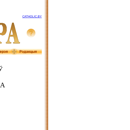
CATHOLIC.BY
ерэя
Рэдакцыя
Ў
ЧА