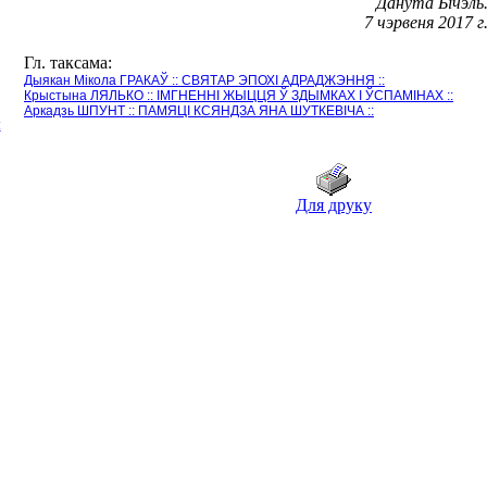
Данута Бічэль
7 чэрвеня 2017 г
Гл. таксама:
Дыякан Мікола ГРАКАЎ :: СВЯТАР ЭПОХІ АДРАДЖЭННЯ ::
Крыстына ЛЯЛЬКО :: ІМГНЕННІ ЖЫЦЦЯ Ў ЗДЫМКАХ І ЎСПАМІНАХ ::
Аркадзь ШПУНТ :: ПАМЯЦІ КСЯНДЗА ЯНА ШУТКЕВІЧА ::
Ы
Для друку