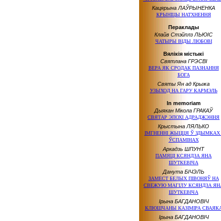
Кацярына ЛАЎРЫНЕНКА
КРЫНІЦЫ НАТХНЕННЯ
Пераклады
Клайв Стэйплз ЛЬЮІС
ЧАТЫРЫ ВІДЫ ЛЮБОВІ
Вялікія містыкі
Святлана ГРЭСВІ
ВЕРА ЯК СРОДАК ПАЗНАННЯ
БОГА
Святы Ян ад Крыжа
УЗЫХОД НА ГАРУ КАРМЭЛЬ
In memoriam
Дыякан Мікола ГРАКАЎ
СВЯТАР ЭПОХІ АДРАДЖЭННЯ
Крыстына ЛЯЛЬКО
ІМГНЕННІ ЖЫЦЦЯ Ў ЗДЫМКАХ 
ЎСПАМІНАХ
Аркадзь ШПУНТ
ПАМЯЦІ КСЯНДЗА ЯНА
ШУТКЕВІЧА
Данута БІЧЭЛЬ
ЗАМЕСТ БЕЛЫХ ПІВОНЯЎ НА
СВЕЖУЮ МАГІЛУ КСЯНДЗА ЯН
ШУТКЕВІЧА
Ірына БАГДАНОВІЧ
КЛЮШЧАНЫ КАЗІМІРА СВАЯК
Ірына БАГДАНОВІЧ