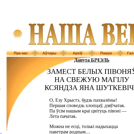
Пра нас
Аўтары
Архіў
Пошук
Гал
Данута БІЧЭЛЬ
ЗАМЕСТ БЕЛЫХ ПІВОНЯ
НА СВЕЖУЮ МАГІЛУ
КСЯНДЗА ЯНА ШУТКЕВІ
Ё
О, Езу Хрыстэ, будзь пахвалёны!
Першая споведзь хлопцаў, дзяўчатак.
Па ўсім нашым краі цвітуць півоні —
Лета пачатак.
Можна не есці, толькі надыхацца
паветрам родным…
»