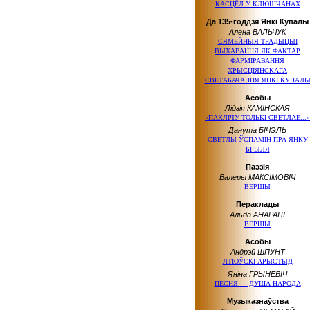
КАСЦЁЛ У КЛЮШЧАНАХ
Да 135-годдзя Янкі Купалы
Алена ВАЛЬЧУК
СЯМЕЙНЫЯ ТРАДЫЦЫІ
ВЫХАВАННЯ ЯК ФАКТАР
ФАРМІРАВАННЯ
ХРЫСЦІЯНСКАГА
СВЕТАБАЧАННЯ ЯНКІ КУПАЛ
Асобы
Лідзія КАМІНСКАЯ
«ПАКЛІЧУ ТОЛЬКІ СВЕТЛАЕ...»
Данута БІЧЭЛЬ
СВЕТЛЫ ЎСПАМІН ПРА ЯНКУ
БРЫЛЯ
Паэзія
Валеры МАКСІМОВІЧ
ВЕРШЫ
Пераклады
Альда АНАРАЦІ
ВЕРШЫ
Асобы
Андрэй ШПУНТ
ЛТІОЎСКІ АРЫСТЫД
Яніна ГРЫНЕВІЧ
ПЕСНЯ — ДУША НАРОДА
Музыказнаўства