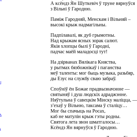
А ксёндз Ян Шуткевіч ў труне вярнуўся
з Вільні ў Гародню.
Паміж Гародняй, Менскам і Вільняй –
высокі крыж надмагільны.
Падпілавалі, як дуб грымотны.
Над крыжам ясных зорак салют.
Якія хлопцы былі ў Гародні,
падчас маёй маладосці тут!
На дзірванах Вялікага Княства,
у рытмах бязбожнікаў і паганства
меў таленты: мог быць музыка, разьбяр,
ды Езус на службу сваю забраў.
І
Споўніў ён Божае прадвызначэнне —
святыняў і душ людскіх адраджэнне.
Няўтульна ў савецкім Мінску маліцца, 
з’ехаў у Вільню, таксама ў сталіцу…
Мог бы спачыць на Росах,
А
каб не матулін крыж гэты родны.
Святога лета звон шматгалосы…
Ксёндз Ян вярнуўся ў Гародню.
А