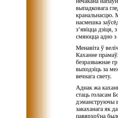
нечакана напаў
выпадковага гле
кранальнасцю. 
насмешка заўсёд
з’явіцца дзіця,
смяюцца адно з 
Менавіта ў велі
Каханне прамаўл
безразважнае гр
выходзіць за ме
вечнага свету.
Аднак жа каханн
стаць голасам Б
дэманструючы в
закаханага як да
павярхоўна было