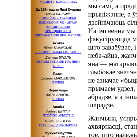
КАСЦЁЛ У КЛЮШЧАНАХ
мы самі, а прадс
Да 135-годдзя Янкі Купалы
прыніжэнне, а ў
Алена ВАЛЬЧУК
СЯМЕЙНЫЯ ТРАДЫЦЫІ
дзейнічаюць сіл
ВЫХАВАННЯ ЯК ФАКТАР
ФАРМІРАВАННЯ
На імгненне мы 
ХРЫСЦІЯНСКАГА
СВЕТАБАЧАННЯ ЯНКІ КУПАЛЫ
факусіруюцца му
Асобы
што заваёўвае, 
Лідзія КАМІНСКАЯ
«ПАКЛІЧУ ТОЛЬКІ СВЕТЛАЕ...»
неба-айца, жанч
Данута БІЧЭЛЬ
яна — матэрыю.
СВЕТЛЫ ЎСПАМІН ПРА ЯНКУ
БРЫЛЯ
глыбокае значэн
Паэзія
не азначае «бы
Валеры МАКСІМОВІЧ
ВЕРШЫ
прымаем удзел, 
Пераклады
абрадзе, а з ін
Альда АНАРАЦІ
ВЕРШЫ
шарадзе.
Асобы
Андрэй ШПУНТ
ЛТІОЎСКІ АРЫСТЫД
Жанчына, успры
Яніна ГРЫНЕВІЧ
ахвярнасці, ста
ПЕСНЯ — ДУША НАРОДА
тое, што належ
Музыказнаўства