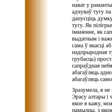
нават у раманты
адчуваў тугу па
дапусціць думку
тугу. Як пілігры
імкненне, як са
выдатным і важн
сама ў якасці аб
надпрыродная ту
грубасць) прост
сапраўдная небя
абагаўляць адно
абагаўляць само
Зразумела, я не
Эрасу алтары і 
якое я кажу, м
памылцы, з яко