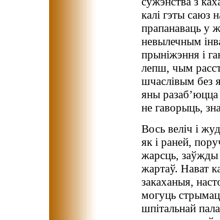
сужэнства з ках
калі гэты саюз 
прапанаваць у ж
невылечным інва
прыніжэння і га
лепш, чым расс
шчаслівым без я
яны разаб’юцца 
не гаворыць, зна
Вось веліч і жуд
як і раней, пору
жарсць, заўжды
жартаў. Нават к
закаханыя, насто
могуць стрымаць
шпітальнай пала