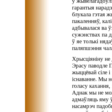
у жывёлагадоўлі
гарантыя нарадзі
блукала гэтая ж
пакаленняў, кал
адбывалася ва ў
сужэнствах па д
ў яе толькі няда
паляпшэння чала
Хрысціяніну не
Эрасу паводле 
жыццёвай сіле і
існаванне. Мы 
голасу кахання, 
Аднак мы не мож
адмаўляць яму ў
насамрэч падоб