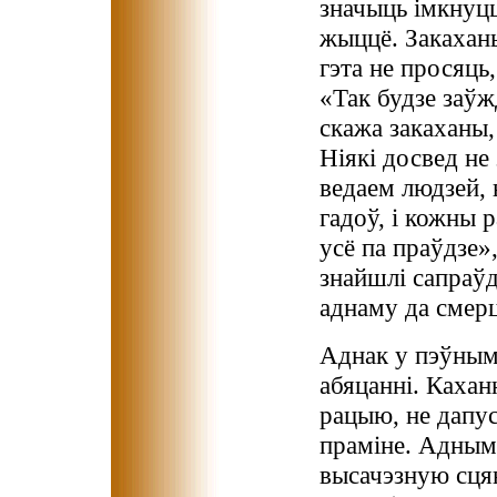
значыць імкнуцц
жыццё. Закаханы
гэта не просяць,
«Так будзе заўж
скажа закаханы
Ніякі досвед не 
ведаем людзей, 
гадоў, і кожны
усё па праўдзе»
знайшлі сапраўд
аднаму да смерц
Аднак у пэўным 
абяцанні. Каха
рацыю, не дапус
праміне. Адным
высачэзную сцян