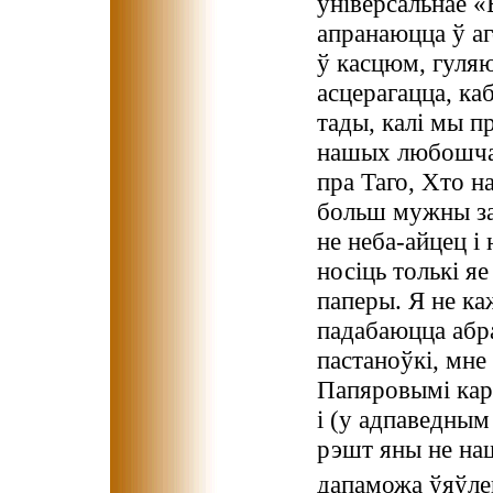
ўніверсальнае «
апранаюцца ў аг
ў касцюм, гуля
асцерагацца, ка
тады, калі мы п
нашых любошчаў
пра Таго, Хто н
больш мужны за
не неба-айцец і
носіць толькі яе
паперы. Я не ка
падабаюцца абр
пастаноўкі, мне
Папяровымі кар
і (у адпаведным
рэшт яны не наш
дапаможа ўяўле