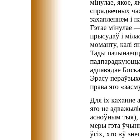
мінулае, якое, 
спрадвечных час
захапленнем і п
Гэтае мінулае —
прысудаў і міла
моманту, калі я
Тады пачынаецц
падпарадкуюцца 
адпавядае Боск
Эрасу пераўзыхо
права яго «засм
Для іх каханне 
яго не адважыліс
асноўным тыя), 
меры гэта ўчынк
ўсіх, хто «ў зн