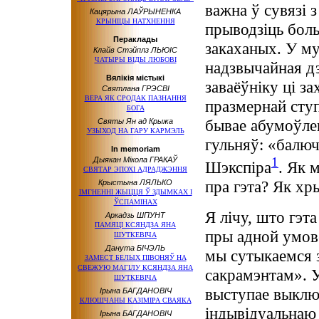
важна ў сувязі 
Кацярына ЛАЎРЫНЕНКА
КРЫНІЦЫ НАТХНЕННЯ
прыводзіць боль
Пераклады
закаханых. У му
Клайв Стэйплз ЛЬЮІС
ЧАТЫРЫ ВІДЫ ЛЮБОВІ
надзвычайная дэ
Вялікія містыкі
заваёўніку ці з
Святлана ГРЭСВІ
ВЕРА ЯК СРОДАК ПАЗНАННЯ
празмернай ступ
БОГА
бывае абумоўле
Святы Ян ад Крыжа
УЗЫХОД НА ГАРУ КАРМЭЛЬ
гульняў: «балюч
In memoriam
1
Дыякан Мікола ГРАКАЎ
Шэкспіра
. Як 
СВЯТАР ЭПОХІ АДРАДЖЭННЯ
пра гэта? Як хр
Крыстына ЛЯЛЬКО
ІМГНЕННІ ЖЫЦЦЯ Ў ЗДЫМКАХ І
ЎСПАМІНАХ
Я лічу, што гэ
Аркадзь ШПУНТ
ПАМЯЦІ КСЯНДЗА ЯНА
пры адной умове
ШУТКЕВІЧА
Данута БІЧЭЛЬ
мы сутыкаемся з
ЗАМЕСТ БЕЛЫХ ПІВОНЯЎ НА
СВЕЖУЮ МАГІЛУ КСЯНДЗА ЯНА
сакрамэнтам». У
ШУТКЕВІЧА
выступае выклю
Ірына БАГДАНОВІЧ
КЛЮШЧАНЫ КАЗІМІРА СВАЯКА
індывідуальнаю 
Ірына БАГДАНОВІЧ