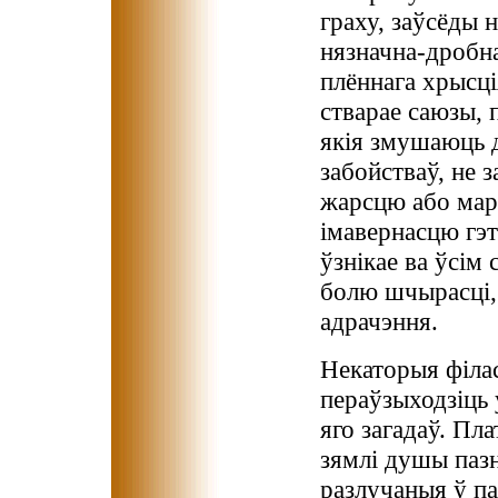
граху, заўсёды 
нязначна-дробна
плённага хрысці
стварае саюзы, 
якія змушаюць д
забойстваў, не 
жарсцю або мар
імавернасцю гэ
ўзнікае ва ўсім 
болю шчырасці, 
адрачэння.
Некаторыя філас
пераўзыходзіць 
яго загадаў. Пл
зямлі душы пазн
разлучаныя ў па