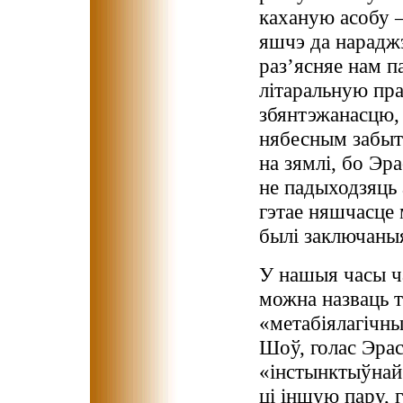
каханую асобу 
яшчэ да нараджэ
раз’ясняе нам п
літаральную пра
збянтэжанасцю, 
нябесным забыт
на зямлі, бо Эр
не падыходзяць 
гэтае няшчасце
былі заключаныя
У нашыя часы ч
можна назваць 
«метабіялагічн
Шоў, голас Эрасу
«інстынктыўнай
ці іншую пару, 