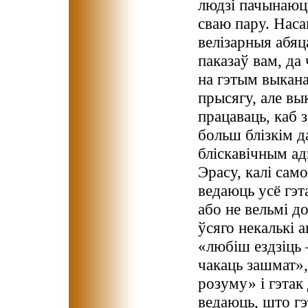
людзі пачынаюць
сваю пару. Наса
велізарныя абяца
паказаў вам, да
на гэтым выкана
прысягу, але вы
працаваць, каб 
больш блізкім д
бліскавічным а
Эрасу, калі сам
ведаюць усё гэта
або не вельмі д
ўсяго некалькі 
«любіш ездзіць 
чакаць зашмат»,
розуму» і гэтак
ведаюць, што гэ