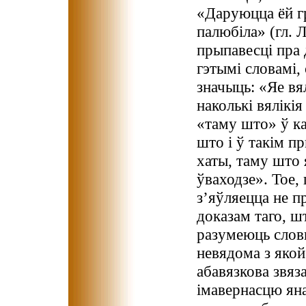
«Даруюцца ёй гр
палюбіла» (гл. Л
прыпавесці пра 
гэтымі словамі,
значыць: «Яе вя
наколькі вялікія
«таму што» ў ка
што і ў такім п
хаты, таму што
ўваходзе». Тое
з’яўляецца не п
доказам таго, ш
разумеюць слов
невядома з яко
абавязкова звяз
імавернасцю яна