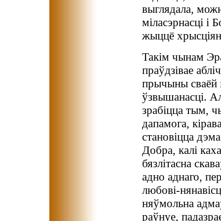
выглядала, можн
міласэрнасці і Б
жыццё хрысціян
Такім чынам Эра
праўдзівае аблі
прычыны сваёй м
ўзвышанасці. Ал
зрабіцца тым, ч
дапамога, кірав
становіцца дэма
Добра, калі ках
бязлітасна скав
адно аднаго, п
любові-нянавісці
няўмольна адма
раўнуе, падазра