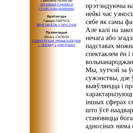
Святлена НЕМАГАЙ
прэтэндуючы на
АРГАННЫЯ РЭФЛЕКСІІ
СТАНІСЛАВА МАНЮШКІ
нейкі час узносі
Архітэктура
сябе як самы фа
Тамара ГАБРУСЬ
ПРЫГАЖОСЦЬ У ПРАСТАЦЕ
Але калі на зак
Прэзентацыя
нечага або згадз
Міхась СКОБЛА
САПЕГАЎСКАЯ ЭНЦЫКЛАПЕДЫЯ
падставах можна
— ПОГЛЯД З ДЗЯРЭЧЫНА
спектаклем ён і
вольнанароджан
Мы, хутчэй за ў
сужэнствы, дзе
выяўляецца і п
характарызуюцца
іншых сферах ся
што ўсё наадвар
становяцца богам
адносінах няма 