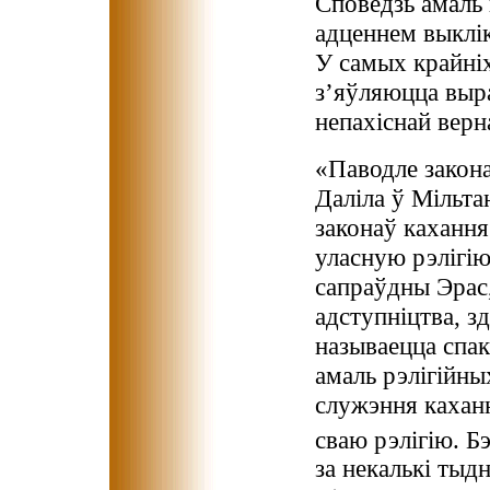
Споведзь амаль 
адценнем выклік
У самых крайні
з’яўляюцца выра
непахіснай верн
«Паводле закона
Даліла ў Мільта
законаў кахання
уласную рэлігію,
сапраўдны Эрас,
адступніцтва, з
называецца спак
амаль рэлігійны
служэння кахан
сваю рэлігію. 
за некалькі тыдн