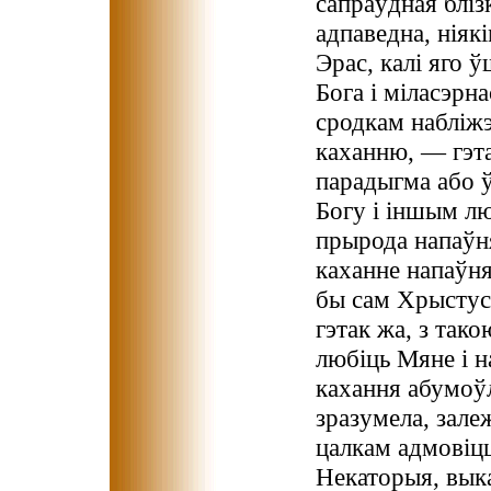
сапраўдная блізк
адпаведна, ніяк
Эрас, калі яго 
Бога і міласэрна
сродкам набліжэ
каханню, — гэт
парадыгма або 
Богу і іншым лю
прырода напаўня
каханне напаўня
бы сам Хрыстус
гэтак жа, з так
любіць Мяне і 
кахання абумоўл
зразумела, зале
цалкам адмовіцц
Некаторыя, выка