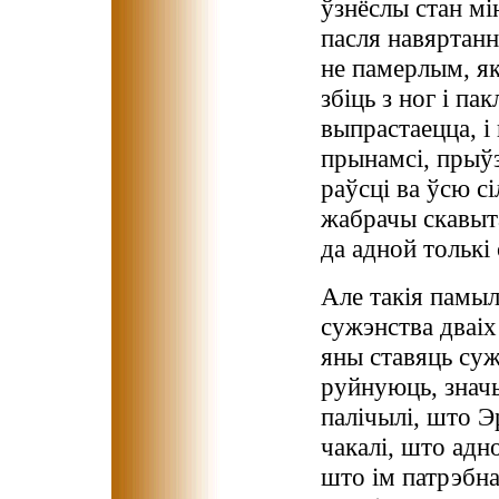
ўзнёслы стан м
пасля навяртанн
не памерлым, як 
збіць з ног і па
выпрастаецца, і 
прынамсі, прыўз
раўсці ва ўсю сі
жабрачы скавыта
да адной толькі
Але такія памыл
сужэнства дваіх
яны ставяць суж
руйнуюць, значы
палічылі, што Э
чакалі, што адн
што ім патрэбна