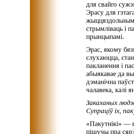
для свайго сужэ
Эрасу для гэтаг
жыццяздольным т
стрымліваць і п
прынцыпамі.
Эрас, якому бяз
слухаюцца, стан
пакланення і па
абыякавае да вы
дэманічна паўст
чалавека, калі я
Закаханых людз
Супраціў іх, па
«Пакутнікі» — в
пішучы пра сяр