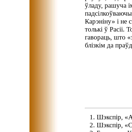
ўладу, рашуча і
падсілкоўваючы
Карэніну» і не 
толькі ў Расіі. 
гавораць, што «
блізкім да праў
Шэкспір, «Ан
Шэкспір, «Со