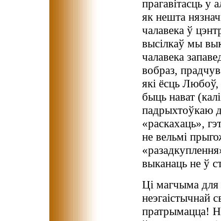
прагавітасць у а
як нешта нязнач
чалавека ў цэнтр
высілкаў мы вык
чалавека запавед
вобраз, прадчува
які ёсць Любоў,
быць нават (кал
падрыхтоўкаю да
«раскахаць», гэ
не вельмі пры
«разадкуплення
выканаць не ў с
Ці магчыма для 
неэгаістычнай 
пратрымацца! Н