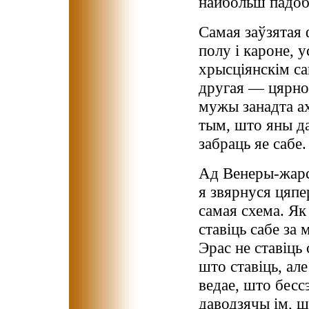
найбольш падоб
Самая заўзятая 
полу і кароне, 
хрысціянскім са
другая — цярно
мужы занадта ах
тым, што яны д
забраць яе сабе.
Ад Венеры-жарсц
я звярнуся цяпе
самая схема. Як
ставіць сабе за 
Эрас не ставіць
што ставіць, ал
ведае, што бесс
даводзячы ім, ш