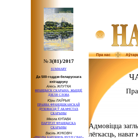
Пра нас
Аўтар
№
3(81)/2017
SUMMARY
Ч
Да 500-годдзя беларускага
кнігадруку
Алесь ЖЛУТКА
Пра
ФРАНЦЫСК СКАРЫНА: ЖЫЦЦЁ
ДЗЕЛЯ СЛОВА
Юры ЛАЎРЫК
ПРАЯВА ФРАНЦІШКАНСКАЙ
ДУХОВАСЦІ Ў АКАФІСТАХ
СКАРЫНЫ
Мікола КУПАВА
ПАРТРЭТ ФРАНЦЫСКА
Адмовіцца заглы
СКАРЫНЫ
лёгкасць, нават 
Васіль ЖУКОВІЧ
«ПЧОЛЫ БАРОНЯЦЬ ВУЛЛІ СВАЕ»