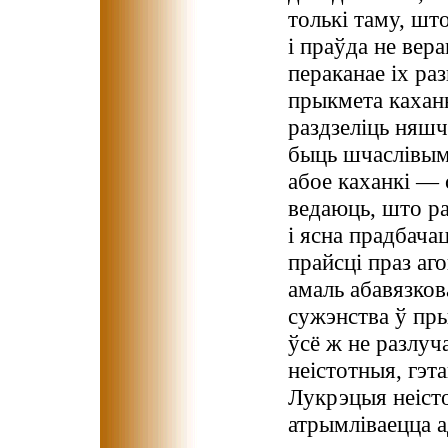
толькі таму, шт
і праўда не вера
пераканае іх ра
прыкмета кахан
раздзеліць няшч
быць шчаслівым
абое каханкі — 
ведаюць, што р
і ясна прадбач
прайсці праз аг
амаль абавязков
сужэнства ў пры
ўсё ж не разлуч
неістотныя, гэт
Лукрэцыя неісто
атрымліваецца а