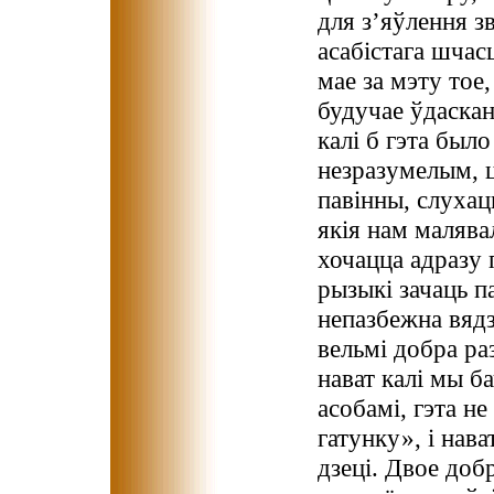
для з’яўлення з
асабістага шчасц
мае за мэту то
будучае ўдаскан
калі б гэта был
незразумелым, ц
павінны, слухац
якія нам малявал
хочацца адразу 
рызыкі зачаць п
непазбежна вядз
вельмі добра ра
нават калі мы 
асобамі, гэта не
гатунку», і нава
дзеці. Двое доб