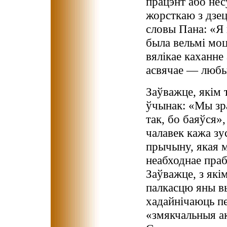
працэнт або нес
жорсткаю з дзец
словы Пана: «Я 
была вельмі моц
вялікае каханне
асвячае — любыя
Заўважце, якім 
ўчынак: «Мы зра
так, бо баяўся»,
чалавек кажа зу
прычыну, якая м
неабходнае праб
Заўважце, з які
палкасцю яны в
хадайнічаюць п
«змякчальныя ак