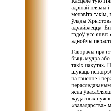
Касцёле тую Няв
адзінай плямы і 
менавіта такім,
ўлады Хрыстовай
адчайваецца. Ён
гадоў усё яшчэ
аднойчы пераста
Гаворачы пра гэ
быць мудра або 
такіх пакутах. Н
шукаць непатрэ
на ганенне і пе
пераследаваным
ясна ўвасабляец
жудасных сужэнс
«валадарства» м