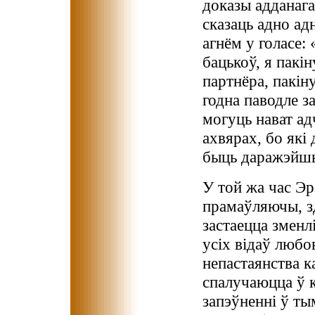
доказы адданага
сказаць адно а
агнём у голасе:
бацькоў, я пакі
партнёра, пакіну
годна паводле з
могуць нават ад
ахвярах, бо які
быць даражэйшы
У той жа час Эр
прамаўляючы, зд
застаецца зменл
усіх відаў любов
непастаянства к
спалучаюцца ў к
запэўненні ў ты