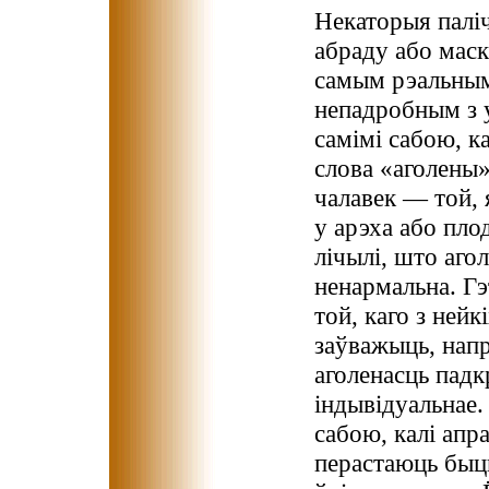
Некаторыя палі
абраду або маск
самым рэальным
непадробным з у
самімі сабою, к
слова «аголены»
чалавек — той, я
у арэха або пло
лічылі, што аго
ненармальна. Гэ
той, каго з ней
заўважыць, нап
аголенасць падкр
індывідуальнае.
сабою, калі апр
перастаюць быць