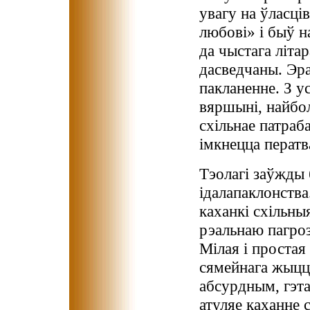
увагу на ўласці
любові» і быў на
да чыстага літа
дасведчаны. Эра
пакланенне. З ус
вяршыні, найбо
схільнае патраб
імкнецца ператв
Тэолагі заўжды 
ідалапаклонства
каханкі схільныя
рэальнаю пагроз
Мілая і простая
сямейнага жыцц
абсурдным, гэта
атуляе каханне 