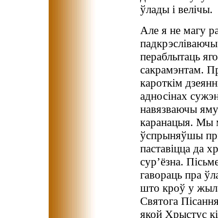
ўлады і велічы.
Але я не магу р
падкрэсліваючы,
пераблытаць яг
сакрамэнтам. П
кароткім дзеянн
адносінах сужэн
навязваючы яму?
каранацыя. Мы м
ўспрыняўшы пры
паставіцца да х
сур’ёзна. Пісьм
гавораць пра ўл
што кроў у жыла
Святога Пісання
якой Хрыстус кі