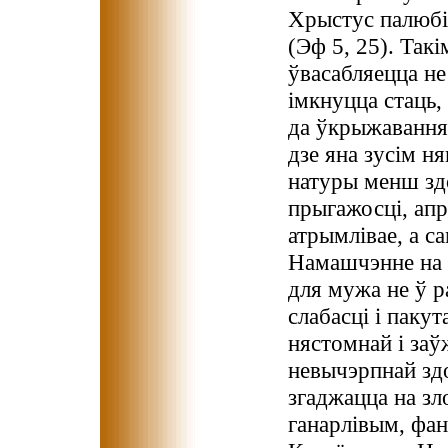
Хрыстус палюбіў
(Эф 5, 25). Так
ўвасабляецца не
імкнуцца стаць,
да ўкрыжавання,
дзе яна зусім н
натуры менш зд
прыгажосці, апр
атрымлівае, а с
Намашчэнне на 
для мужа не ў р
слабасці і пакут
нястомнай і заў
невычэрпнай здо
згаджацца на зл
ганарлівым, фа