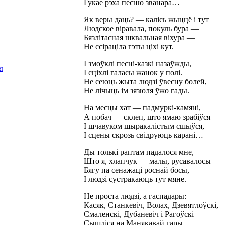
Гукае рэха песню званара…
Як веры даць? — калісь жыццё і тут
Людское віравала, покуль бура —
Бязлітасная шквальная віхура —
Не ссіраціла гэты ціхі кут.
І змоўклі песні-казкі назаўжды,
Я
І сціхлі галасы жанок у полі.
Не сеюць жыта людзі ўвесну болей,
Не лічыць ім зязюля ўжо гады.
На месцы хат — падмуркі-камяні,
А побач — склеп, што ямаю зрабіўся
І шчавуком шыракалістым сшыўся,
І сцены скрозь свідруюць карані…
Ды толькі раптам падалося мне,
Што я, хлапчук — малы, русавалосы —
Бягу па сенажаці роснай босы,
І людзі сустракаюць тут мяне.
Не проста людзі, а гаспадары:
Касяк, Станкевіч, Волах, Дзевятлоўскі,
Смаленскі, Дубаневіч і Рагоўскі —
Сышліся на Манякавай гары.