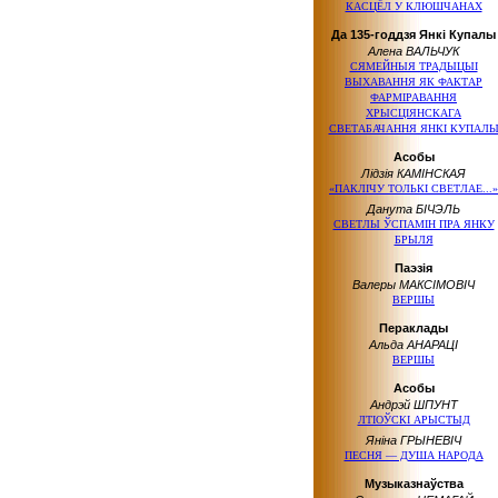
КАСЦЁЛ У КЛЮШЧАНАХ
Да 135-годдзя Янкі Купалы
Алена ВАЛЬЧУК
СЯМЕЙНЫЯ ТРАДЫЦЫІ
ВЫХАВАННЯ ЯК ФАКТАР
ФАРМІРАВАННЯ
ХРЫСЦІЯНСКАГА
СВЕТАБАЧАННЯ ЯНКІ КУПАЛ
Асобы
Лідзія КАМІНСКАЯ
«ПАКЛІЧУ ТОЛЬКІ СВЕТЛАЕ...»
Данута БІЧЭЛЬ
СВЕТЛЫ ЎСПАМІН ПРА ЯНКУ
БРЫЛЯ
Паэзія
Валеры МАКСІМОВІЧ
ВЕРШЫ
Пераклады
Альда АНАРАЦІ
ВЕРШЫ
Асобы
Андрэй ШПУНТ
ЛТІОЎСКІ АРЫСТЫД
Яніна ГРЫНЕВІЧ
ПЕСНЯ — ДУША НАРОДА
Музыказнаўства