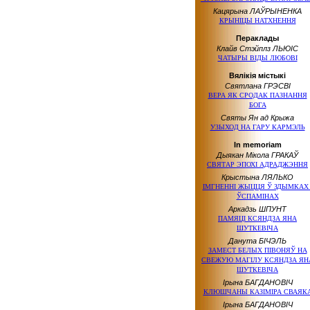
Кацярына ЛАЎРЫНЕНКА
КРЫНІЦЫ НАТХНЕННЯ
Пераклады
Клайв Стэйплз ЛЬЮІС
ЧАТЫРЫ ВІДЫ ЛЮБОВІ
Вялікія містыкі
Святлана ГРЭСВІ
ВЕРА ЯК СРОДАК ПАЗНАННЯ
БОГА
Святы Ян ад Крыжа
УЗЫХОД НА ГАРУ КАРМЭЛЬ
In memoriam
Дыякан Мікола ГРАКАЎ
СВЯТАР ЭПОХІ АДРАДЖЭННЯ
Крыстына ЛЯЛЬКО
ІМГНЕННІ ЖЫЦЦЯ Ў ЗДЫМКАХ 
ЎСПАМІНАХ
Аркадзь ШПУНТ
ПАМЯЦІ КСЯНДЗА ЯНА
ШУТКЕВІЧА
Данута БІЧЭЛЬ
ЗАМЕСТ БЕЛЫХ ПІВОНЯЎ НА
СВЕЖУЮ МАГІЛУ КСЯНДЗА ЯН
ШУТКЕВІЧА
Ірына БАГДАНОВІЧ
КЛЮШЧАНЫ КАЗІМІРА СВАЯК
Ірына БАГДАНОВІЧ