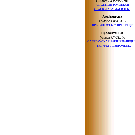
Святлена НЕМАГАЙ
АРГАННЫЯ РЭФЛЕКСІІ
СТАНІСЛАВА МАНЮШКІ
Архітэктура
Тамара ГАБРУСЬ
ПРЫГАЖОСЦЬ У ПРАСТАЦЕ
Прэзентацыя
Міхась СКОБЛА
САПЕГАЎСКАЯ ЭНЦЫКЛАПЕДЫ
— ПОГЛЯД З ДЗЯРЭЧЫНА