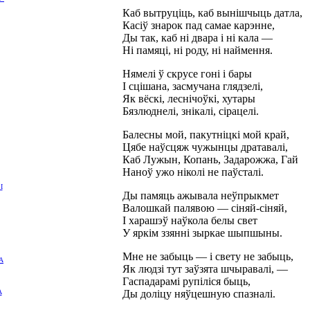
Каб вытруціць, каб вынішчыць датла,
Касіў знарок пад самае карэнне,
Ды так, каб ні двара і ні кала —
Ні памяці, ні роду, ні наймення.
Нямелі ў скрусе гоні і бары
І сцішана, засмучана глядзелі,
Як вёскі, леснічоўкі, хутары
Бязлюднелі, знікалі, сірацелі.
Балесны мой, пакутніцкі мой край,
Цябе наўсцяж чужынцы дратавалі,
Каб Лужын, Копань, Задарожжа, Гай
Наноў ужо ніколі не паўсталі.
І
Ды памяць ажывала неўпрыкмет
Валошкай палявою — сіняй-сіняй,
І харашэў наўкола белы свет
У яркім ззянні зыркае шыпшыны.
Мне не забыць — і свету не забыць,
А
Як людзі тут заўзята шчыравалі, —
Гаспадарамі рупіліся быць,
А
Ды доліцу няўцешную спазналі.