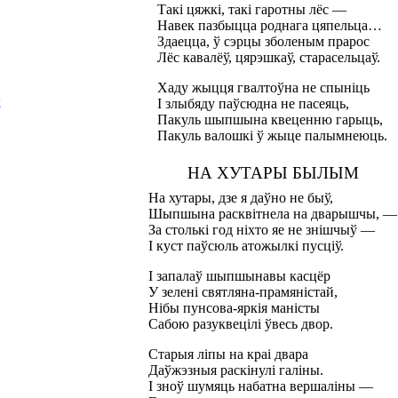
Такі цяжкі, такі гаротны лёс —
Навек пазбыцца роднага цяпельца…
Здаецца, ў сэрцы зболеным прарос
Лёс кавалёў, цярэшкаў, старасельцаў.
Хаду жыцця гвалтоўна не спыніць
І злыбяду паўсюдна не пасеяць,
Ы
Пакуль шыпшына квеценню гарыць,
Пакуль валошкі ў жыце палымнеюць.
НА ХУТАРЫ БЫЛЫМ
На хутары, дзе я даўно не быў,
Шыпшына расквітнела на дварышчы, —
За столькі год ніхто яе не знішчыў —
І куст паўсюль атожылкі пусціў.
І запалаў шыпшынавы касцёр
У зелені святляна-прамяністай,
Нібы пунсова-яркія маністы
Сабою разуквецілі ўвесь двор.
Старыя ліпы на краі двара
Даўжэзныя раскінулі галіны.
І зноў шумяць набатна вершаліны —