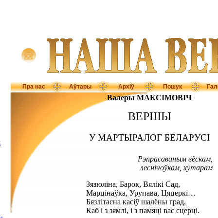
Пра нас
Аўтары
Архіў
Пошук
Гал
Валеры МАКСІМОВІЧ
ВЕРШЫ
У МАРТЫРАЛОГ БЕЛАРУСІ
Ё
Рэпрасаваным вёскам,
леснічоўкам, хутарам
Зязюліна, Барок, Вялікі Сад,
Марцінаўка, Урупава, Цяцеркі…
Бязлітасна касіў шалёны град,
Каб і з зямлі, і з памяці вас сцерці.
»