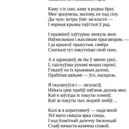
Каму з іх сын, каму я родны брат,
Мне зразумець, малому, не пад сілу.
Ды чую: ветры ўміг загаласілі —
І чорныя крыжы паўсталі ў рад.
І празвінеў хаўтурны знекуль звон
Няўмольным і жахлівым прыгаворам, —
І да крыжоў прыкутыя, сямёра
Спаткалі тут пакутніцкі свой скон.
А я здранцвеў, як бы ў зямлю урос.
І, сціснуўшы рукамі моцна скроні,
Глядзеў на іх крывавыя далоні,
Прабітыя цвікамі — ўсе, наскрозь.
Я скалануўся і — загаласіў,
Нібыта цвік прабіў няўзнак далонь мне,
Каб я заўсёды іх пакуты помніў,
Каб за пакуты тых людзей любіў…
Калі ж я апрытомнеў — нада мной
Усё яшчэ свяціла ярка сонца,
І над блакітнай далеччу бясконцай
Стаяў вячыста-казачны спакой.