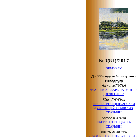
№
3(81)/2017
SUMMARY
Да 500-годдзя беларускага
кнігадруку
Алесь ЖЛУТКА
ФРАНЦЫСК СКАРЫНА: ЖЫЦЦ
ДЗЕЛЯ СЛОВА
Юры ЛАЎРЫК
ПРАЯВА ФРАНЦІШКАНСКАЙ
ДУХОВАСЦІ Ў АКАФІСТАХ
СКАРЫНЫ
Мікола КУПАВА
ПАРТРЭТ ФРАНЦЫСКА
СКАРЫНЫ
Васіль ЖУКОВІЧ
«ПЧОЛЫ БАРОНЯЦЬ ВУЛЛІ СВАЕ