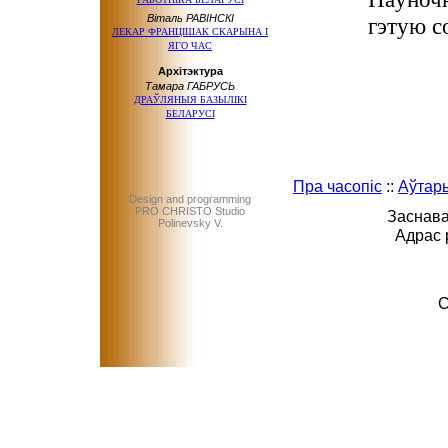
Віталь РАВІНСКІ
гэтую с
ЛЕКАР ФРАНЦІШАК СКАРЫНА І
ЯГО ЧАС
Архітэктура
Тамара ГАБРУСЬ
ДРАЎЛЯНЫЯ БАЗЫЛІКІ
БЕЛАРУСІ
Пра часопіс
::
Аўтар
Design and programming
PRO CHRISTO Studio
Заснава
Polinevsky V.
Адрас 
C