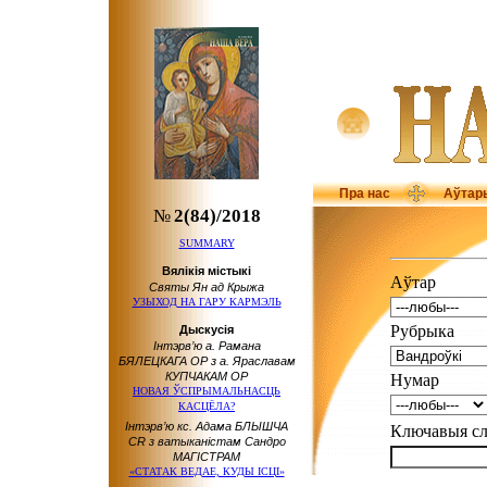
Пра нас
Аўтар
№
2(84)/2018
SUMMARY
Вялікія містыкі
Аўтар
Святы Ян ад Крыжа
УЗЫХОД НА ГАРУ КАРМЭЛЬ
Рубрыка
Дыскусія
Інтэрв’ю а. Рамана
БЯЛЕЦКАГА ОР з а. Яраславам
КУПЧАКАМ ОР
Нумар
НОВАЯ ЎСПРЫМАЛЬНАСЦЬ
КАСЦЁЛА?
Інтэрв’ю кс. Адама БЛЫШЧА
Ключавыя 
CR з ватыканістам Сандро
МАГІСТРАМ
«СТАТАК ВЕДАЕ, КУДЫ ІСЦІ»