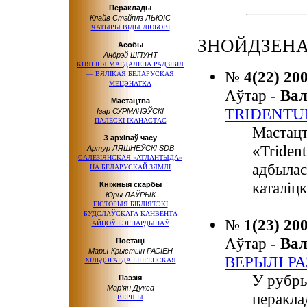
Пераклады
Клайв Стэйплз ЛЬЮІС
ЧАТЫРЫ ВІДЫ ЛЮБОВІ
ЗНОЙДЗЕНА
Асобы
Андрэй ШПУНТ
КНЯГІНЯ МАГДАЛЕНА РАДЗІВІЛ
№
4(22) 20
— ВЯЛІКАЯ БЕЛАРУСКАЯ
МЕЦЭНАТКА
Аўтар -
Ва
Мастацтва
TRIDENT
Ігар СУРМАЧЭЎСКІ
ПАЛЕСКІ ІКАНАСТАС
Мастацт
З архіваў часу
«Triden
Артур ЛЯШНЕЎСКІ SDB
САЛЕЗІЯНСКАЯ «АТЛАНТЫДА»
адбылас
НА БЕЛАРУСКАЙ ЗЯМЛІ
каталіц
Кніжныя скарбы
Юры ЛАЎРЫК
ГІСТОРЫЯ БІБЛІЯТЭКІ
БУДСЛАЎСКАГА КАНВЕНТА
№
1(23) 20
АЙЦОЎ БЭРНАРДЫНАЎ
Аўтар -
Ва
Постаці
Мары-Крыстын РАСІЁН
ВЕРЫЛІ Р
ХІЛЬДЭГАРДА БІНГЕНСКАЯ
У рубры
Паэзія
Мар’ян Дукса
перакла
ВЕРШЫ