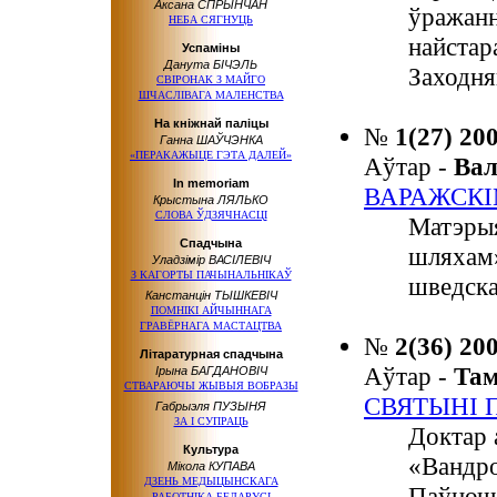
Аксана СПРЫНЧАН
ўражанн
НЕБА СЯГНУЦЬ
найстар
Успаміны
Данута БІЧЭЛЬ
Заходня
СВІРОНАК З МАЙГО
ШЧАСЛІВАГА МАЛЕНСТВА
На кніжнай паліцы
№
1(27) 20
Ганна ШАЎЧЭНКА
«ПЕРАКАЖЫЦЕ ГЭТА ДАЛЕЙ»
Аўтар -
Ва
In memoriam
ВАРАЖСК
Крыстына ЛЯЛЬКО
СЛОВА ЎДЗЯЧНАСЦІ
Матэрыя
Спадчына
шляхам»
Уладзімір ВАСІЛЕВІЧ
З КАГОРТЫ ПАЧЫНАЛЬНІКАЎ
шведска
Канстанцін ТЫШКЕВІЧ
ПОМНІКІ АЙЧЫННАГА
ГРАВЁРНАГА МАСТАЦТВА
№
2(36) 20
Літаратурная спадчына
Аўтар -
Та
Ірына БАГДАНОВІЧ
СТВАРАЮЧЫ ЖЫВЫЯ ВОБРАЗЫ
СВЯТЫНІ 
Габрыэля ПУЗЫНЯ
ЗА І СУПРАЦЬ
Доктар 
Культура
«Вандро
Мікола КУПАВА
ДЗЕНЬ МЕДЫЦЫНСКАГА
Паўночн
РАБОТНІКА БЕЛАРУСІ