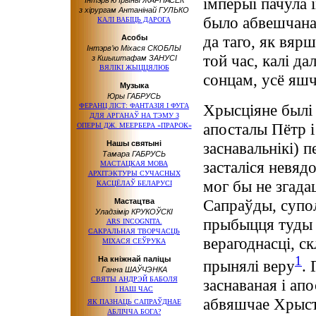
імперыі пачула 
Інтэрв’ю Iрыны ЖАРНАСЕК
з хірургам Антанінай ГУЛЬКО
было абвешчана
КАЛІ ВАБІЦЬ ДАРОГА
да таго, як вя
Асобы
Інтэрв’ю Міхася СКОБЛЫ
той час, калі д
з Кшыштафам ЗАНУСІ
ВЯЛІКІ ЖЫЦЦЯЛЮБ
сонцам, усё яш
Музыка
Юры ГАБРУСЬ
Хрысціяне былі 
ФЕРАНЦ ЛІСТ: ФАНТАЗІЯ І ФУГА
ДЛЯ АРГАНАЎ НА ТЭМУ З
апосталы Пётр і
ОПЕРЫ ДЖ. МЕЕРБЕРА «ПРАРОК»
Нашы святыні
заснавальнікі) 
Тамара ГАБРУСЬ
засталіся невяд
МАСТАЦКАЯ МОВА
АРХІТЭКТУРЫ СУЧАСНЫХ
мог бы не згадац
КАСЦЁЛАЎ БЕЛАРУСІ
Сапраўды, супол
Мастацтва
Уладзімір КРУКОЎСКІ
прыбыцця туды А
ARS INCOGNITA.
САКРАЛЬНАЯ ТВОРЧАСЦЬ
верагоднасці, ск
МІХАСЯ СЕЎРУКА
1
На кніжнай паліцы
прынялі веру
.
Ганна ШАЎЧЭНКА
СВЯТЫ АНДРЭЙ БАБОЛЯ
заснаваная і ап
І НАШ ЧАС
абвяшчае Хрыст
ЯК ПАЗНАЦЬ САПРАЎДНАЕ
АБЛІЧЧА БОГА?