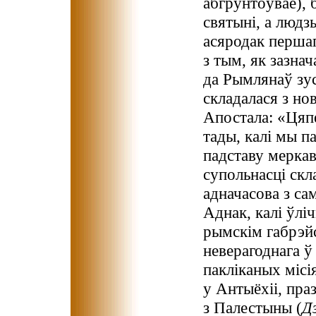
абгрунтоўвае), 
святыні, а людзь
асяродак першап
з тым, як зазна
да Рымлянаў зус
складалася з но
Апостала: «Цяпе
тады, калі мы п
падставу меркав
супольнасці скл
адначасова з са
Аднак, калі ўлі
рымскім габрэйс
неверагоднага ў
пакліканых місі
у Антыёхіі, пра
з Палестыны (
Д