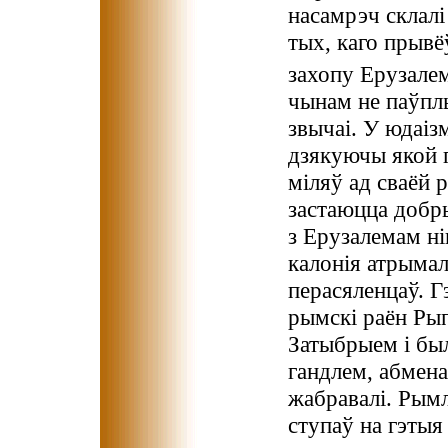
насамрэч склал
тых, каго прыв
захопу Ерузалем
чынам не паўплы
звычаі. У юдаіз
дзякуючы якой г
міляў ад сваёй р
застаюцца добр
з Ерузалемам ні
калонія атрымал
перасяленцаў. Г
рымскі раён Рып
Затыбрыем і бы
гандлем, абмена
жабравалі. Рымл
ступаў на гэтыя