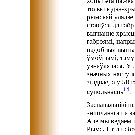
хоць гэта цяжка
толькі юдэа-хры
рымскай уладзе 
ставіўся да габ
выгнанне хрысц
габрэямі, напры
падобныя выгнан
ўмоўнымі, таму 
узнаўлялася. У 
значных наступс
згадвае, а ў 58
14
супольнасць
.
Заснавальнікі п
знішчанага па з
Але мы ведаем і
Рыма. Гэта пабо