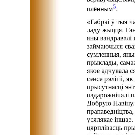
5
плённым
.
«Габрэі ў тыя ч
ладу жыцця. Ган
яны вандравалі 
займаючыся сваі
сумленныя, яны 
прыклады, самаа
якое адчувала с
сэнсе рэлігіі, 
прысутнасці энт
падарожнічалі п
Добрую Навіну. 
прапаведніцтва,
усялякае іншае.
цярплівасць пры