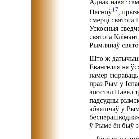
Аднак нават самы
17
Пасноў
, прыз
смерці святога 
Ускосныя сведча
святога Клімэнт
Рымлянаў святог
Што ж датычыцц
Евангелля на ўс
намер скіраваць
праз Рым у Іспа
апостал Павел тр
падсудны рымска
абвяшчаў у Рым
бесперашкодна»
ў Рыме ён быў з
…Ішлі гады, шм