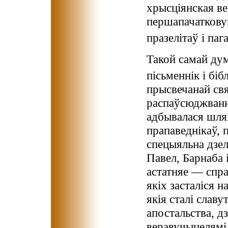
хрысціянская в
першапачаткову
празелітаў і паг
Такой самай ду
пісьменнік і бі
прысвечанай свя
распаўсюджванн
адбывалася шля
прапаведнікаў, 
спецыяльна дзеля
Павел, Барнаба і
астатняе — спра
якіх засталіся 
якія сталі славу
апостальства, д
веравучыцелямі