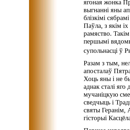
ягоная жонка П
выгнанні яны ап
блізкімі сябрам
Паўла, з якім і
рамяство. Такі
першымі вядомы
супольнасці ў 
Разам з тым, нел
апосталаў Пятра
Хоць яны і не б
аднак сталі яг
мучаніцкую сме
сведчыць і Трад
святы Геранім, 
гісторыі Касцёл