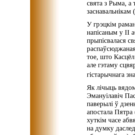
свята з Рыма, а
заснавальнікам 
У грэцкім рама
напісаным у ІІ а
прыпісвалася с
распаўсюджаная
тое, што Касцёл
але гэтаму сцвя
гістарычнага зн
Як лічыць вядом
Эмануілавіч Пасн
паверылі ў дзен
апостала Пятра 
хуткім часе аб
на думку даслед