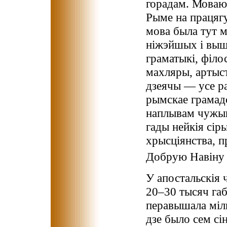
горадам. Моваю 
Рыме на працягу
мова была тут 
ніжэйшых і выш
граматыкі, філос
махляры, артыст
дзеячы — усе ра
рымскае грамад
наплывам чужын
гады нейкія сір
хрысціянства, п
Добрую Навіну
У апостальскія 
20–30 тысяч габ
перавышала міль
дзе было сем сін