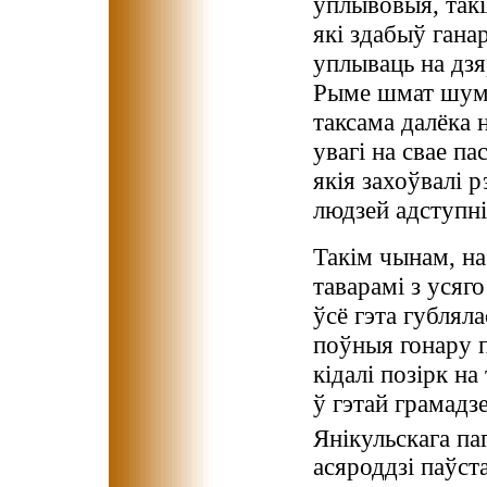
ўплывовыя, такі
які здабыў гана
уплываць на дзя
Рыме шмат шуму
таксама далёка 
увагі на свае па
якія захоўвалі 
людзей адступні
Такім чынам, на
таварамі з усяго
ўсё гэта губляла
поўныя гонару 
кідалі позірк на
ў гэтай грамадз
Янікульскага па
асяроддзі паўст