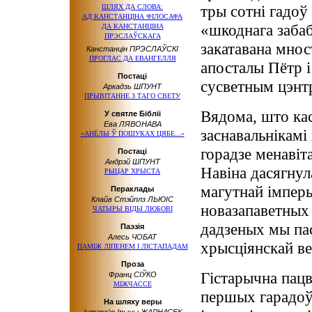
тры сотні гадоў
ШЛЯХ ДА СЛОВА:
АД КАНСТАНЦІНА
ФІЛОСАФА
«шкоднага заба
ДА КАНСТАНЦІНА
ПРЭСЛАЎСКАГА
закатавана мнос
Канстанцін ПРЭСЛАЎСКІ
ПРОГЛАС ДА ЕВАНГЕЛЛЯ
апосталы Пётр і
Постаці
сусветным цэнт
Аркадзь ШПУНТ
ПРЫВІТАННЕ З ТАГО СВЕТУ
Вядома, што ка
У святле Бібліі
Ева ЛЯВОНАВА
заснавальнікамі
«АНЁЛЫ Ў ПОШУКАХ ЦЯБЕ...»
горадзе менавіт
Постаці
Андрэй ШПУНТ
Навіна дасягнул
РЫЦАР ХРЫСТА
магутнай імперы
Пераклады
Клайв Стэйплз ЛЬЮІС
новазапаветных 
ЧАТЫРЫ ВІДЫ ЛЮБОВІ
дадзеных мы пас
Паэзія
Алесь ЧОБАТ
хрысціянскай в
ПАМІЖ ЛІПЕНЕМ І ЛІСТАПАДАМ
Проза
Гістарычна пац
Франц СІЎКО
МІЖЧАССЕ
першых гарадоў,
На шляху веры