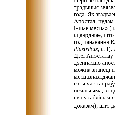
Першае наведва
традыцыя звязвае
года. Як згадва
Апостал, цудам
іншае месца» (п
сцвярджае, што
год панавання Кл
illustribus
, с. I)
Дзеі Апосталаў 
дзейнасцю апост
можна знайсці н
месцазнаходжан
гэты час сапраў
немагчыма, хоц
своеасаблівым
a
доказам), што д