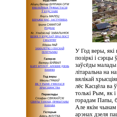
Будславе
Айцец Віктар БУРЛАКА OFM
ЮБІЛЕЙНЫЯ ЎРАЧЫСТАСЦІ
Ў БУДСЛАВЕ
Янусь МАЛЕЦ
БЕРАЖЫ НАС, ЗАСТУПНІЦА
Ірына САМАТОЙ
РОДНАЕ
Кс. Уладзіслаў ЗАВАЛЬНЮК
ШЛЯХ У БУДСЛАЎ ПРАЗ ПОСТ
І МАЛІТВУ
Ядвіга РАЙ
ЗАМАЛЁЎКІ З ПОСНАЙ
У Год веры, які
ПІЛІГРЫМКІ
позіркі і сэрцы 
Галерэя
Валеры БУЙВАЛ
заўсёды малады 
КАРЛ БРУЛОЎ. АПОШНІ ДЗЕНЬ
ПАМПЕІ
літаральна на н
Год веры
вялікай хрысція
Мікола ГРАКАЎ
ЯК У РЫМЕ З’ЯВІЛАСЯ
лёс Касцёла ва ў
ХРЫСЦІЯНСТВА
толькі Рым, як і
Пераклады
Стэфан СВЯЖАЎСКІ
горадам Папы, б
СВЯТЫ ТАМАШ, ПРАЧЫТАНЫ
Але якім чынам 
НАНАВА
Гісторыя
арэнах дзеля па
Алесь ЖЛУТКА