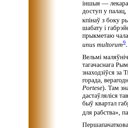
іншыя — лекарам
доступ у палац,
кпінаў з боку р
шабату і габрэй
прыкметаю чала
9
unus multorum
.
Вельмі маляўніч
тагачаснага Рым
знаходзіўся за 
горада, верагод
Portese
). Там з
дастаўляліся тав
быў квартал га
для рабства», п
Першапачатковае