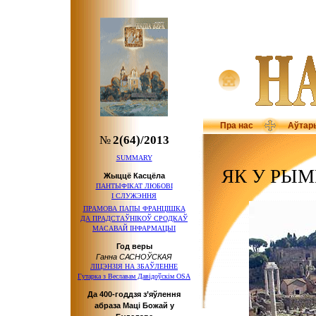
Пра нас
Аўтар
№
2(64)/2013
SUMMARY
ЯК У РЫМ
Жыццё Касцёла
ПАНТЫФІКАТ ЛЮБОВІ
І СЛУЖЭННЯ
ПРАМОВА ПАПЫ ФРАНЦІШКА
ДА ПРАДСТАЎНІКОЎ
СРОДКАЎ
МАСАВАЙ ІНФАРМАЦЫІ
Год веры
Ганна САСНОЎСКАЯ
ЛІЦЭНЗІЯ НА ЗБАЎЛЕННЕ
Гутарка з Веславам Давідоўскім OSA
Да 400-годдзя з’яўлення
абраза Маці Божай у