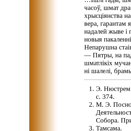
часоў, шмат др
хрысціянства на
вера, гарантам 
надалей жыве і 
новыя пакаленні
Непарушна стаіц
— Пятры, на па
шматлікіх мучані
ні шалелі, брам
Э. Нюстрем.
с. 374.
М. Э. Посн
Деятельност
Собора. При
Тамсама.