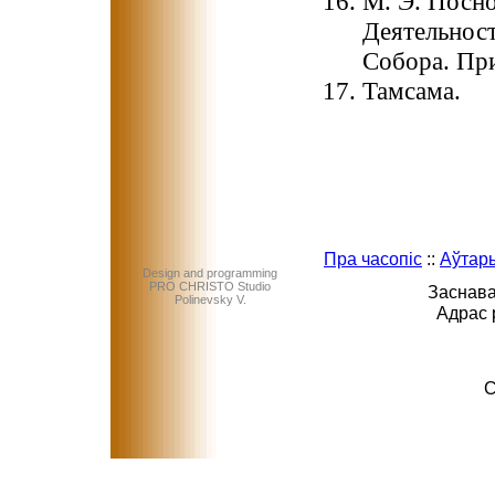
М. Э. Посн
Деятельност
Собора. При
Тамсама.
Пра часопіс
::
Аўтар
Design and programming
PRO CHRISTO Studio
Заснава
Polinevsky V.
Адрас 
C