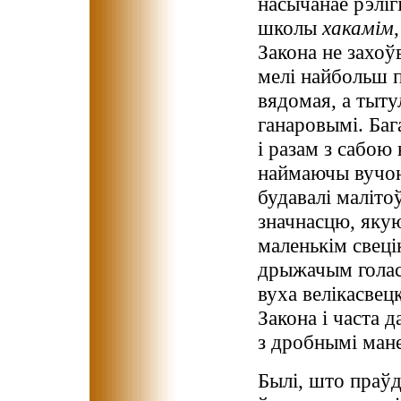
насычанае рэліг
школы
хакамім
Закона не захоўв
мелі найбольш п
вядомая, а тыту
ганаровымі. Баг
і разам з сабою 
наймаючы вучон
будавалі маліто
значнасцю, яку
маленькім свеці
дрыжачым голас
вуха велікасвец
Закона і часта 
з дробнымі мане
Былі, што праўда