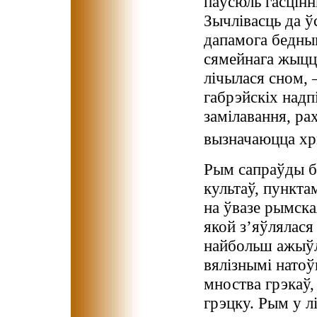
паўсюль гасцінны
Зычлівасць да ў
дапамога бедны
сямейнага жыцц
лічылася сном, 
габрэйскіх надп
замілавання, рах
вызначаюцца хры
Рым сапраўды б
культаў, пункта
на ўвазе рымска
якой з’яўлялася
найбольш ажыўл
вялізнымі натоў
мноства грэкаў, 
грэцку. Рым у 