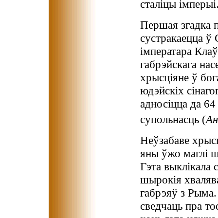
сталіцы імперыі
Першая згадка 
сустракаецца ў 
імператара Клаў
габрэйскага нас
хрысціяне ў бог
юдэйскіх сінаго
адносіцца да 64
супольнасць (
А
Неўзабаве хрысц
яны ўжо маглі 
Гэта выклікала 
шырокія хвалява
габрэяў з Рыма.
сведчаць пра то