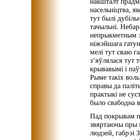
накшталт прадм
насельніцтва, я
тут былі дубільн
тачыльні. Небар
непрыкметным за
ніжэйшага гатун
мелі тут сваю 
з’яўлялася тут т
крывавымі і паў
Рыме такіх воль
справы да паліт
практыкі не сус
было свабодна в
Пад покрывам па
звяртаючы пры г
людзей, габрэі 