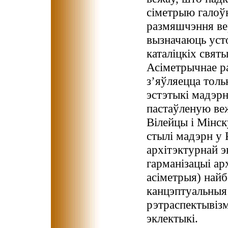
сіметрыю галоў
размяшчэння ве
вызначаюць усто
каталіцкіх свят
Асіметрычнае 
з’яўляецца тольк
эстэтыкі мадэрн
пастаўленую ве
Вілейцы і Мінск
стылі мадэрн у 
архітэктурнай э
гарманізацыі а
асіметрыя) най
канцэптуальныя 
рэтраспектывіз
эклектыкі.