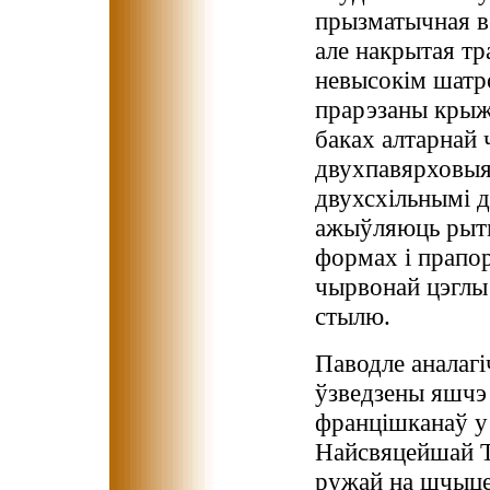
прызматычная ве
але накрытая т
невысокім шатр
прарэзаны крыж
баках алтарнай
двухпавярховыя
двухсхільнымі д
ажыўляюць рытм
формах і прапо
чырвонай цэглы
стылю.
Паводле аналаг
ўзведзены яшчэ
францішканаў у
Найсвяцейшай Т
ружай на шчыце