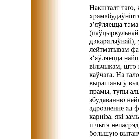
Накшталт таго,
храмабудаўніцт
з’яўляецца тэм
(паўцыркульнай 
дэкаратыўнай), 
лейтматывам фа
з’яўляецца най
вільчыкам, што 
каўчэга. На гал
вырашаны ў выг
прамы, тупы аль
збудаванню ней
адрозненне ад ф
карніза, які зам
шчыта непасрэд
большую вытанч