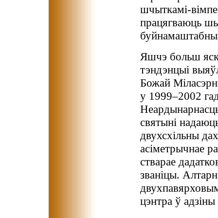
шчыткамі-вімпе
працягваюць шыр
буйнамаштабным
Яшчэ больш яск
тэндэнцыі выяўл
Божай Міласэрн
у 1999–2002 гад
Неардынарнасць
святыні надаюц
двухсхільны дах
асіметрычнае р
стварае дадатк
званіцы. Алтарн
двухпавярховым 
цэнтра ў адзіны