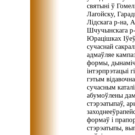
святыні ў Гомел
Лагойску, Гарад
Лідскага р-на, 
Шчучынскага р-
Юрацішках Іўеўс
сучаснай сакрал
адмаўляе кампа
формы, дынаміч
інтэрпрэтацыі г
гэтым відавочн
сучасным каталі
абумоўлены дам
стэрэатыпаў, а
заходнееўрапейс
формаў і прапор
стэрэатыпы, в