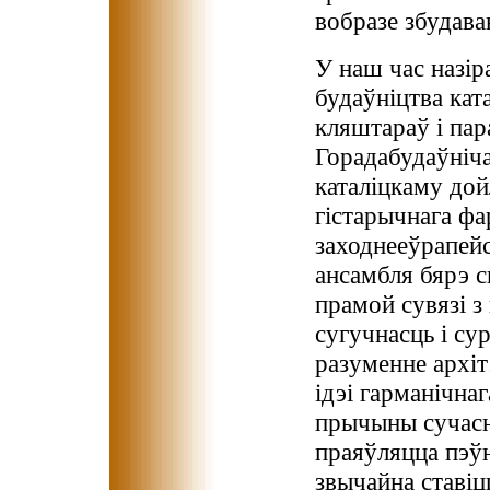
вобразе збудава
У наш час назір
будаўніцтва кат
кляштараў і пар
Горадабудаўніча
каталіцкаму дой
гістарычнага ф
заходнееўрапейс
ансамбля бярэ с
прамой сувязі з
сугучнасць і су
разуменне архіт
ідэі гарманічнаг
прычыны сучасна
праяўляцца пэўн
звычайна ставіц