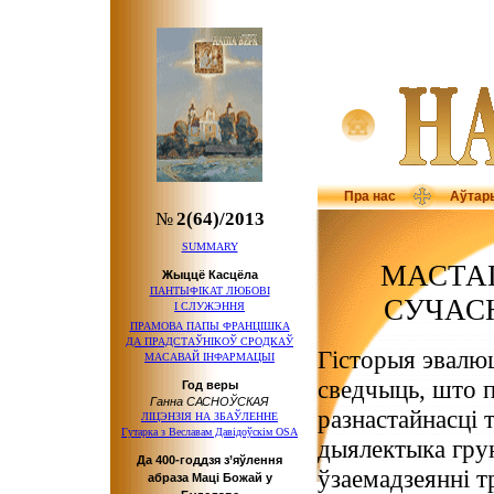
Пра нас
Аўтар
№
2(64)/2013
SUMMARY
МАСТА
Жыццё Касцёла
ПАНТЫФІКАТ ЛЮБОВІ
СУЧАС
І СЛУЖЭННЯ
ПРАМОВА ПАПЫ ФРАНЦІШКА
ДА ПРАДСТАЎНІКОЎ
СРОДКАЎ
Гісторыя эвалю
МАСАВАЙ ІНФАРМАЦЫІ
сведчыць, што 
Год веры
Ганна САСНОЎСКАЯ
разнастайнасці 
ЛІЦЭНЗІЯ НА ЗБАЎЛЕННЕ
Гутарка з Веславам Давідоўскім OSA
дыялектыка гру
Да 400-годдзя з’яўлення
ўзаемадзеянні т
абраза Маці Божай у