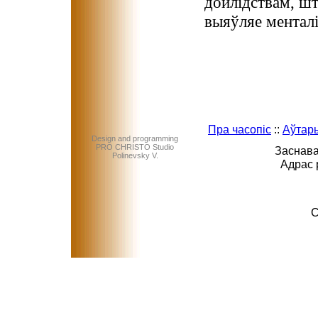
дойлідствам, шт
выяўляе менталі
Пра часопіс
::
Аўтар
Design and programming
PRO CHRISTO Studio
Заснава
Polinevsky V.
Адрас 
C