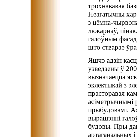
трохнававая баз
Неагатычны хар
з цёмна-чырвон
люкарнаў, пінак
галоўным фасад
што стварае ўр
Яшчэ адзін касц
узведзены ў 20
вызначаецца яс
эклектыкай з эл
прасторавая ка
асіметрычнымі 
прыбудовамі. Ас
вырашэнні галоў
будовы. Пры да
артаганальных 