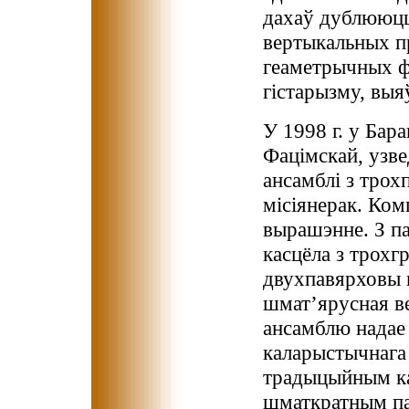
дахаў дублююцц
вертыкальных п
геаметрычных ф
гістарызму, выя
У 1998 г. у Бар
Фацімскай, узве
ансамблі з тро
місіянерак. Ком
вырашэнне. З п
касцёла з трох
двухпавярховы 
шмат’ярусная в
ансамблю надае 
каларыстычнага
традыцыйным ка
шматкратным па