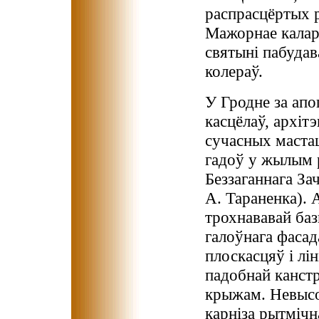
распрасцёртых р
Мажорнае калар
святыні пабудав
колераў.
У Гродне за апо
касцёлаў, архіт
сучасных маста
гадоў у жылым 
Беззаганнага З
А. Тараненка).
трохнававай ба
галоўнага фасад
плоскасцяў і лін
падобнай канст
крыжам. Невысо
карніза рытміч