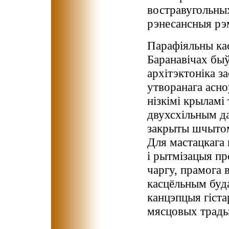
востравугольны
рэнесансныя рэм
Парафіяльны ка
Баранавічах быў
архітэктоніка з
утворанага асно
нізкімі крыламі
двухсхільным да
закрыты шчытом,
Для мастацкага 
і рытмізацыя п
чаргу, прамога 
касцёльным буда
канцэпцыя гіста
мясцовых традыц