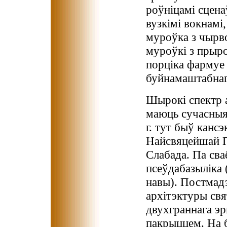
роўніцамі сцена
вузкімі вокнамі
муроўка з чырв
муроўкі з прыр
порціка фармуе
буйнамаштабнаг
Шырокі спектр 
маюць сучасныя 
г. тут быў канс
Найсвяцейшай П
Слабада. Па сва
псеўдабазыліка 
навы). Постмадэ
архітэктуры свя
двухграннага эр
пакрыццем. На 