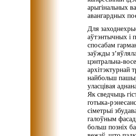
арыгінальных ва
авангардных по
Для заходнехры
аўтэнтычных і 
спосабам гарман
заўжды з’яўляла
цэнтральна-восе
архітэктурнай т
найбольш пашыр
уласцівая аднан
Як сведчыць гіс
готыка-рэнесанс
сіметрыі збуда
галоўным фасадз
больш позніх б
вежаў, што падк