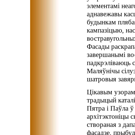
элементамі неаг
аднавежавы кас
будынкам пляба
кампазіцыю, на
востравугольны
Фасады раскрап
завершанымі вос
падкрэліваюць с
Маляўнічы сілу
шатровыя завярш
Цікавым узорам
традыцый каталі
Пятра і Паўла ў
архітэктоніцы с
створаная з дап
фасадзе, прыбу