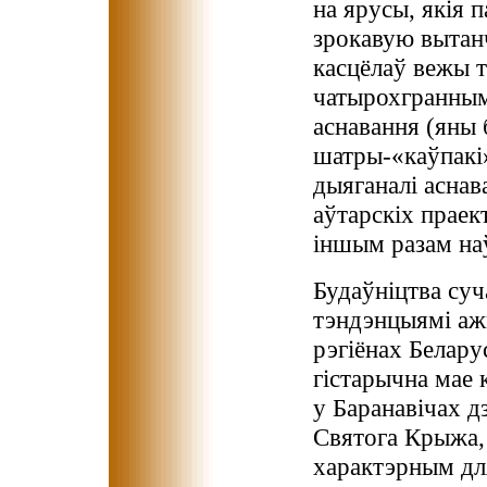
на ярусы, якія 
зрокавую вытан
касцёлаў вежы 
чатырохгранным
аснавання (яны
шатры-«каўпакі
дыяганалі аснав
аўтарскіх праек
іншым разам на
Будаўніцтва суч
тэндэнцыямі аж
рэгіёнах Беларус
гістарычна мае 
у Баранавічах д
Святога Крыжа,
характэрным для