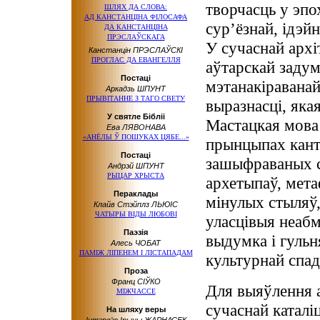
творчасць у эпо
ШЛЯХ ДА СЛОВА:
АД КАНСТАНЦІНА
ФІЛОСАФА
сур’ёзнай, ідэйн
ДА КАНСТАНЦІНА
ПРЭСЛАЎСКАГА
У сучаснай арх
Канстанцін ПРЭСЛАЎСКІ
ПРОГЛАС ДА ЕВАНГЕЛЛЯ
аўтарскай заду
Постаці
мэтанакіраванай
Аркадзь ШПУНТ
ПРЫВІТАННЕ З ТАГО СВЕТУ
выразнасці, яка
У святле Бібліі
Мастацкая мова
Ева ЛЯВОНАВА
«АНЁЛЫ Ў ПОШУКАХ ЦЯБЕ...»
прынцыпах кант
Постаці
зашыфраваных сі
Андрэй ШПУНТ
РЫЦАР ХРЫСТА
архетыпаў, мет
Пераклады
мінулых стыляў,
Клайв Стэйплз ЛЬЮІС
ЧАТЫРЫ ВІДЫ ЛЮБОВІ
уласцівыя неабм
Паэзія
выдумка і гульн
Алесь ЧОБАТ
ПАМІЖ ЛІПЕНЕМ І ЛІСТАПАДАМ
культурнай спад
Проза
Франц СІЎКО
Для выяўлення 
МІЖЧАССЕ
сучаснай каталі
На шляху веры