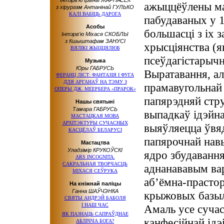
Інтэрв’ю Iрыны ЖАРНАСЕК
ажыццёўлены ма
з хірургам Антанінай ГУЛЬКО
КАЛІ ВАБІЦЬ ДАРОГА
пабудаваных у 1
Асобы
большасці з іх 
Інтэрв’ю Міхася СКОБЛЫ
з Кшыштафам ЗАНУСІ
хрысціянства (я
ВЯЛІКІ ЖЫЦЦЯЛЮБ
псеўдагістарыч
Музыка
Юры ГАБРУСЬ
Выратавання, а
ФЕРАНЦ ЛІСТ: ФАНТАЗІЯ І ФУГА
ДЛЯ АРГАНАЎ НА ТЭМУ З
прамавугольнай 
ОПЕРЫ ДЖ. МЕЕРБЕРА «ПРАРОК»
папярэдняй стру
Нашы святыні
Тамара ГАБРУСЬ
выпадкаў ідэйн
МАСТАЦКАЯ МОВА
АРХІТЭКТУРЫ СУЧАСНЫХ
выяўляецца ўвя
КАСЦЁЛАЎ БЕЛАРУСІ
папярочнай нав
Мастацтва
Уладзімір КРУКОЎСКІ
ядро збудавання
ARS INCOGNITA.
САКРАЛЬНАЯ ТВОРЧАСЦЬ
аднанававым ва
МІХАСЯ СЕЎРУКА
аб’ёмна-прастор
На кніжнай паліцы
Ганна ШАЎЧЭНКА
крыжовых базылі
СВЯТЫ АНДРЭЙ БАБОЛЯ
І НАШ ЧАС
Амаль усе суча
ЯК ПАЗНАЦЬ САПРАЎДНАЕ
канфесійнай ідэ
АБЛІЧЧА БОГА?