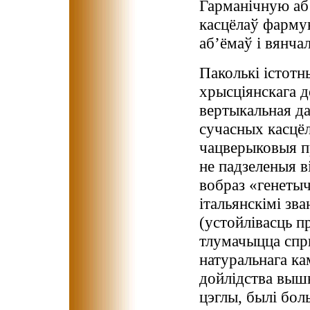
Гарманічную аб
касцёлаў фарму
аб’ёмаў і вянча
Паколькі істот
хрысціянскага д
вертыкальная да
сучасных касцёл
чацверыковыя п
не падзеленыя в
вобраз «генетыч
італьянскімі зва
(устойлівасць п
тлумачыцца спры
натуральнага к
дойлідства вышы
цэглы, былі бол