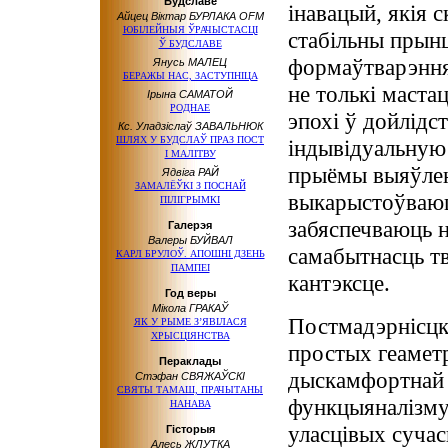
Будславе
інавацый, якія 
Айцец Віктар БУРЛАКА OFM
ЮБІЛЕЙНЫЯ ЎРАЧЫСТАСЦІ
стабільны прын
Ў БУДСЛАВЕ
формаўтварэння
Янусь МАЛЕЦ
БЕРАЖЫ НАС, ЗАСТУПНІЦА
не толькі мастац
Ірына САМАТОЙ
РОДНАЕ
эпохі ў дойлідст
Кс. Уладзіслаў ЗАВАЛЬНЮК
ШЛЯХ У БУДСЛАЎ ПРАЗ ПОСТ
індывідуальную 
І МАЛІТВУ
прыёмы выяўлен
Ядвіга РАЙ
ЗАМАЛЁЎКІ З ПОСНАЙ
выкарыстоўваюц
ПІЛІГРЫМКІ
забяспечваюць 
Галерэя
Валеры БУЙВАЛ
самабытнасць т
КАРЛ БРУЛОЎ. АПОШНІ ДЗЕНЬ
ПАМПЕІ
кантэксце.
Год веры
Мікола ГРАКАЎ
Постмадэрнісцк
ЯК У РЫМЕ З’ЯВІЛАСЯ
ХРЫСЦІЯНСТВА
простых геаметр
Пераклады
дыскамфортнай а
Стэфан СВЯЖАЎСКІ
СВЯТЫ ТАМАШ, ПРАЧЫТАНЫ
функцыяналізму,
НАНАВА
уласцівых суча
Гісторыя
Алесь ЖЛУТКА