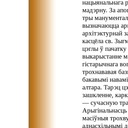
нацыянальнага р
мадэрну. За апо
тры манументаль
вызначаюцца ар
архітэктурнай з
касцёла св. Зыг
цэглы ў пачатку
выкарыстанне ма
гістарычнага во
трохнававая баз
бакавымі навамі
алтара. Тарэц ц
зашкленне, карк
— сучасную тра
Арыгінальнасць
масіўныя трохв
аднасхільнымі д