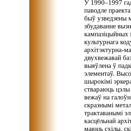
У 1990–1997 га
паводле праекта
быў узведзены 
збудаванне выз
кампазіцыйных 
культурнага код
архітэктурна-ма
двухвежавай ба
выяўлена ў пад
элементаў. Выс
шырокімі эркера
ствараюць цэлы 
вежаў на галоў
скразнымі мета
трактаванымі эл
касцёльнай архі
маюць схілы, ск