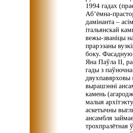
1994 гадах (пра
Аб’ёмна-прасто
дамінанта – асі
італьянскай ка
вежы-званіцы н
прарэзаны вузкі
боку. Фасадную
Яна Паўла ІІ, 
гады з паўночна
двухпавярховы 
вырашэнні анса
камень (агародж
малыя архітэкт
аскетычны выгля
ансамбля займа
трохпралётная 