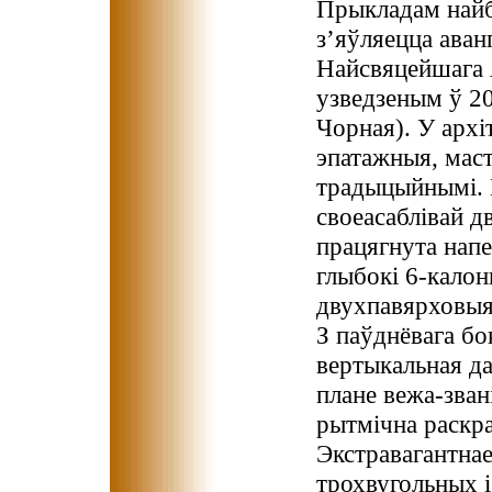
Прыкладам найб
з’яўляецца аван
Найсвяцейшага 
узведзеным ў 20
Чорная). У архі
эпатажныя, мас
традыцыйнымі. 
своеасаблівай д
працягнута нап
глыбокі 6-калон
двухпавярховыя 
З паўднёвага бо
вертыкальная д
плане вежа-зван
рытмічна раскра
Экстравагантна
трохвугольных і