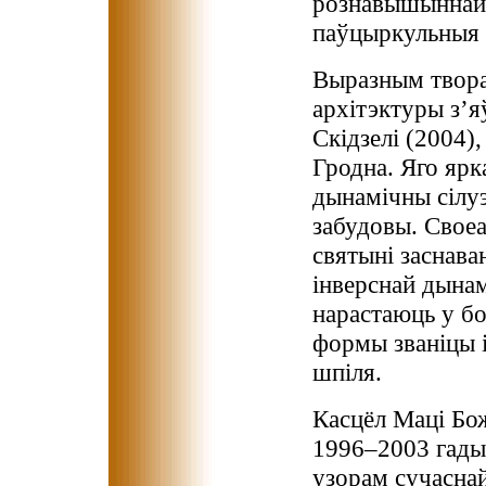
рознавышыннай 
паўцыркульныя 
Выразным твора
архітэктуры з’я
Скідзелі (2004
Гродна. Яго ярк
дынамічны сілу
забудовы. Своеа
святыні заснава
інверснай дынам
нарастаюць у б
формы званіцы і
шпіля.
Касцёл Маці Бо
1996–2003 гады 
узорам сучаснай