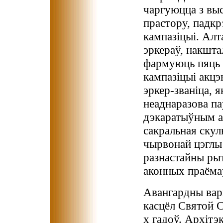
чаргуюцца з выс
прастору, падк
кампазіцыі. Алт
эркераў, накшта
фармуюць пяць 
кампазіцыі акц
эркер-званіца, 
неаднаразова па
дэкаратыўным а
сакральная скул
чырвонай цэглы 
разнастайны ры
аконных праёма
Авангардны вары
касцёл Святой С
х гадоў. Архіт