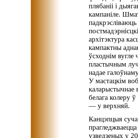
плябаніі і дыяг
кампаніле. Шма
падкрэсліваюць
постмадэрнісцкі
архітэктура кас
кампактны адна
ўсходнім вугле 
пластычным луч
надае галоўнаму
У мастацкім воб
каларыстычнае 
белага колеру ў
— у верхняй.
Канцэпцыя суча
прагледжваецца 
узведзеных у 20