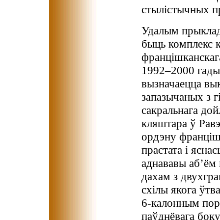
стылістычных п
Удалым прыклад
быць комплекс к
францішканскаг
1992–2000 гады.
вызначаецца вы
запазычаных з г
сакральнага дой
кляштара ў Равэ
ордэну франціш
прастата і ясна
аднававы аб’ём
дахам з двухгр
схілы якога ўт
6-калонным порц
паўднёвага боку