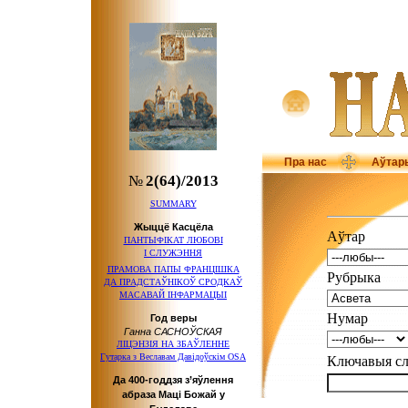
Пра нас
Аўтар
№
2(64)/2013
SUMMARY
Жыццё Касцёла
Аўтар
ПАНТЫФІКАТ ЛЮБОВІ
І СЛУЖЭННЯ
ПРАМОВА ПАПЫ ФРАНЦІШКА
Рубрыка
ДА ПРАДСТАЎНІКОЎ
СРОДКАЎ
МАСАВАЙ ІНФАРМАЦЫІ
Нумар
Год веры
Ганна САСНОЎСКАЯ
ЛІЦЭНЗІЯ НА ЗБАЎЛЕННЕ
Гутарка з Веславам Давідоўскім OSA
Ключавыя 
Да 400-годдзя з’яўлення
абраза Маці Божай у