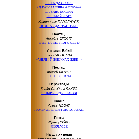
ШЛЯХ ДА СЛОВА:
АД КАНСТАНЦІНА
ФІЛОСАФА
ДА КАНСТАНЦІНА
ПРЭСЛАЎСКАГА
Канстанцін ПРЭСЛАЎСКІ
ПРОГЛАС ДА ЕВАНГЕЛЛЯ
Постаці
Аркадзь ШПУНТ
ПРЫВІТАННЕ З ТАГО СВЕТУ
У святле Бібліі
Ева ЛЯВОНАВА
«АНЁЛЫ Ў ПОШУКАХ ЦЯБЕ...»
Постаці
Андрэй ШПУНТ
РЫЦАР ХРЫСТА
Пераклады
Клайв Стэйплз ЛЬЮІС
ЧАТЫРЫ ВІДЫ ЛЮБОВІ
Паэзія
Алесь ЧОБАТ
ПАМІЖ ЛІПЕНЕМ І ЛІСТАПАДАМ
Проза
Франц СІЎКО
МІЖЧАССЕ
На шляху веры