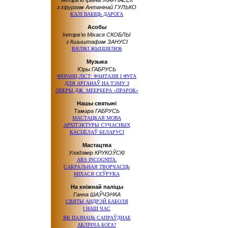
Інтэрв’ю Iрыны ЖАРНАСЕК
з хірургам Антанінай ГУЛЬКО
КАЛІ ВАБІЦЬ ДАРОГА
Асобы
Інтэрв’ю Міхася СКОБЛЫ
з Кшыштафам ЗАНУСІ
ВЯЛІКІ ЖЫЦЦЯЛЮБ
Музыка
Юры ГАБРУСЬ
ФЕРАНЦ ЛІСТ: ФАНТАЗІЯ І ФУГА
ДЛЯ АРГАНАЎ НА ТЭМУ З
ОПЕРЫ ДЖ. МЕЕРБЕРА «ПРАРОК»
Нашы святыні
Тамара ГАБРУСЬ
МАСТАЦКАЯ МОВА
АРХІТЭКТУРЫ СУЧАСНЫХ
КАСЦЁЛАЎ БЕЛАРУСІ
Мастацтва
Уладзімір КРУКОЎСКІ
ARS INCOGNITA.
САКРАЛЬНАЯ ТВОРЧАСЦЬ
МІХАСЯ СЕЎРУКА
На кніжнай паліцы
Ганна ШАЎЧЭНКА
СВЯТЫ АНДРЭЙ БАБОЛЯ
І НАШ ЧАС
ЯК ПАЗНАЦЬ САПРАЎДНАЕ
АБЛІЧЧА БОГА?