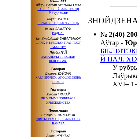
Будславе
Айцец Віктар БУРЛАКА OFM
ЮБІЛЕЙНЫЯ ЎРАЧЫСТАСЦІ
Ў БУДСЛАВЕ
ЗНОЙДЗЕНА
Янусь МАЛЕЦ
БЕРАЖЫ НАС, ЗАСТУПНІЦА
Ірына САМАТОЙ
№
2(40) 20
РОДНАЕ
Кс. Уладзіслаў ЗАВАЛЬНЮК
Аўтар -
Юр
ШЛЯХ У БУДСЛАЎ ПРАЗ ПОСТ
І МАЛІТВУ
БIБЛIЯТЭК
Ядвіга РАЙ
ЗАМАЛЁЎКІ З ПОСНАЙ
Й ПАЛ. ХIХ
ПІЛІГРЫМКІ
У рубр
Галерэя
Валеры БУЙВАЛ
Лаўрыка
КАРЛ БРУЛОЎ. АПОШНІ ДЗЕНЬ
ХVI– 1-
ПАМПЕІ
Год веры
Мікола ГРАКАЎ
ЯК У РЫМЕ З’ЯВІЛАСЯ
ХРЫСЦІЯНСТВА
Пераклады
Стэфан СВЯЖАЎСКІ
СВЯТЫ ТАМАШ, ПРАЧЫТАНЫ
НАНАВА
Гісторыя
Алесь ЖЛУТКА