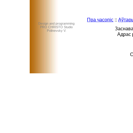
Пра часопіс
::
Аўтар
Design and programming
PRO CHRISTO Studio
Заснава
Polinevsky V.
Адрас 
C