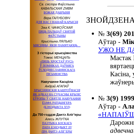
Св. сястра Фаўстына
КАВАЛЬСКАЯ ZMBM
БОЖАЯ ДАБРЫНЯ
ЗНОЙДЗЕНА
Вера ГАЛУБОВІЧ
ДЛЯ НАС І НАШАЙ КАРЫСЦІ
Эва К. ЧАЧКОЎСКАЯ
№
3(69) 20
ПЯЦЬ ПАЛЬЦАЎ СВЯТОЙ
ФАЎСТЫНЫ
Аўтар -
Мі
Крыстына ЛЯЛЬКО
МЯСЦІНЫ, ЯКІЯ ПАМЯТАЮЦЬ…
УЖО НЕ ДА
З гісторыі хрысціянства
Мастак 
Томас МЕНЦАЛЬ
«ПЯЦЬ ХРОСТАЎ РУСІ»
вяртаец
Ў ПОМНІКАХ ДАЎНЯГА
ЎСХОДНЕСЛАВЯНСКАГА
Касіна, 
ПІСЬМЕНСТВА
жаўнер
Навучанне Касцёла
Андрэй АГАПАЎ
ХРЫСЦІЯНСКІЯ КАШТОЎНАСЦІ
ЯК АДКАЗ НА СУЧАСНЫ КРЫЗІС
№
3(9) 199
ЕЎРОПЫ Ў СВЯТЛЕ НАВУЧАННЯ
ЁЗАФА РАТЦЫНГЕРА
Аўтар -
Ал
(БЭНЭДЫКТА XVI)
«НАПАІЎШ
Да 750-годдзя Дантэ Аліг’еры
Алесь ЖЛУТКА
Дарожн
ПАЭТЫКА БОСКАГА
ПАПА БЭНЭДЫКТ XV
адвечн
ПРА ДАНТЭ АЛІГ’ЕРЫ