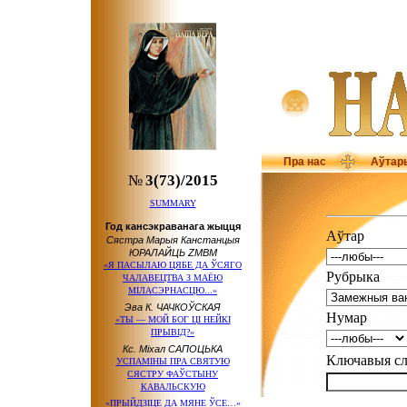
Пра нас
Аўтар
№
3(73)/2015
SUMMARY
Год кансэкраванага жыцця
Аўтар
Сястра Марыя Канстанцыя
ЮРАЛАЙЦЬ ZMBM
«Я ПАСЫЛАЮ ЦЯБЕ ДА ЎСЯГО
Рубрыка
ЧАЛАВЕЦТВА З МАЁЮ
МІЛАСЭРНАСЦЮ...»
Эва К. ЧАЧКОЎСКАЯ
Нумар
«ТЫ — МОЙ БОГ ЦІ НЕЙКІ
ПРЫВІД?»
Кс. Міхал САПОЦЬКА
Ключавыя 
УСПАМІНЫ ПРА СВЯТУЮ
СЯСТРУ ФАЎСТЫНУ
КАВАЛЬСКУЮ
«ПРЫЙДЗІЦЕ ДА МЯНЕ ЎСЕ…»