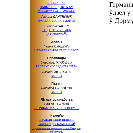
Германі
ЭНЦЫКЛІКА
ПАПЫ БЭНЭДЫКТА XV
ўдзел у
IN PRAECLARA SUMMORUM
Аксана ДАНІЛЬЧЫК
ў Дорм
ДЖАВАНІ ПАПІНІ І ДАНТЭ
Джавані ПАПІНІ
ЗА ДАНТЭ СУПРАЦЬ
«ДАНТЫСТАЎ»
Асобы
Галіна СКРЫГАН
ВЫРАТАВАЛЬНЫ КРУГ ЛЮБОВІ
Пераклады
Уладзімір ЯГОЎДЗІК
БЕЛАРУСКІ СЛЕД СТАЛЕМА
Алэксандр ОЛЭСЬ
ВЕРШЫ
Паэзія
Людміла СІЛЬНОВА
ВЕРШЫ
Літаратуразнаўства
Ева ЛЯВОНАВА
«ВЕРШАМ МАЦУЮЧЫ ВЕРУ…»
Інтэрв’ю
ЗНАЙСЦІ СВОЙ ШЛЯХ...
Размова Лідзіі КАМІНСКАЙ
з доктарам
мастацтвазнаўства Тамараю
ГАБРУСЬ