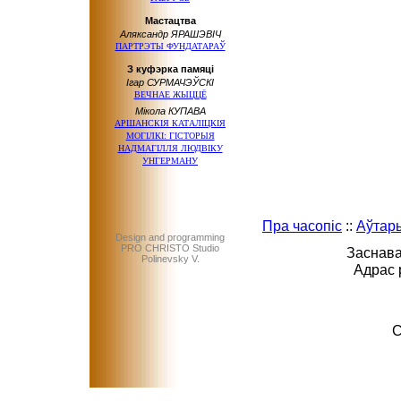
Мастацтва
Аляксандр ЯРАШЭВІЧ
ПАРТРЭТЫ ФУНДАТАРАЎ
З куфэрка памяці
Ігар СУРМАЧЭЎСКІ
ВЕЧНАЕ ЖЫЦЦЁ
Мікола КУПАВА
АРШАНСКІЯ КАТАЛІЦКІЯ
МОГІЛКІ: ГІСТОРЫЯ
НАДМАГІЛЛЯ ЛЮДВІКУ
УНГЕРМАНУ
Пра часопіс
::
Аўтар
Design and programming
PRO CHRISTO Studio
Заснава
Polinevsky V.
Адрас 
C