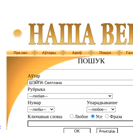
Пра нас
Аўтары
Архіў
Пошук
Гал
ПОШУК
Аўтар
Рубрыка
Нумар
Упарадкаванне
Ключавыя словы
Любое
Усе
Фраза
Р