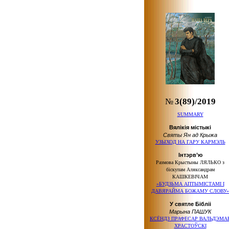
№
3(89)/2019
SUMMARY
Вялікія містыкі
Святы Ян ад Крыжа
УЗЫХОД НА ГАРУ КАРМЭЛЬ
Інтэрв’ю
Размова Крыстыны ЛЯЛЬКО з
біскупам Аляксандрам
КАШКЕВІЧАМ
«БУДЗЬМА АПТЫМІСТАМІ І
ДАВЯРАЙМА БОЖАМУ СЛОВУ»
У святле Бібліі
Марына ПАШУК
КСЁНДЗ ПРАФЕСАР ВАЛЬДЭМА
ХРАСТОЎСКІ