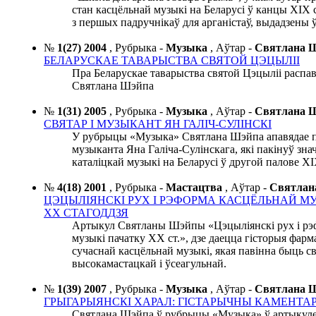
стан касцёльнай музыкі на Беларусі ў канцы ХІХ с
з першых падручнікаў для арганістаў, выдадзены ў 
№
1(27) 2004
,
Рубрыка -
Музыка
,
Аўтар -
Святлана
БЕЛАРУСКАЕ ТАВАРЫСТВА СВЯТОЙ ЦЭЦЫЛІІ
Пра Беларускае таварыства святой Цэцыліі распа
Святлана Шэйпа
№
1(31) 2005
,
Рубрыка -
Музыка
,
Аўтар -
Святлана
СВЯТАР І МУЗЫКАНТ ЯН ГАЛІЧ-СУЛІНСКІ
У рубрыцы «Музыка» Святлана Шэйпа апавядае пр
музыканта Яна Галіча-Сулінскага, які пакінуў зна
каталіцкай музыкі на Беларусі ў другой палове ХІ
№
4(18) 2001
,
Рубрыка -
Мастацтва
,
Аўтар -
Святла
ЦЭЦЫЛІЯНСКІ РУХ І РЭФОРМА КАСЦЁЛЬНАЙ М
ХХ СТАГОДДЗЯ
Артыкул Святланы Шэйпы «Цэцыліянскі рух і рэ
музыкі пачатку ХХ ст.», дзе даецца гісторыя фа
сучаснай касцёльнай музыкі, якая павінна быць св
высокамастацкай і ўсеагульнай.
№
1(39) 2007
,
Рубрыка -
Музыка
,
Аўтар -
Святлана
ГРЫГАРЫЯНСКI ХАРАЛ: ГIСТАРЫЧНЫ КАМЕНТА
Святлана Шэйпа ў рубрыцы «Музыка» ў артыкуле