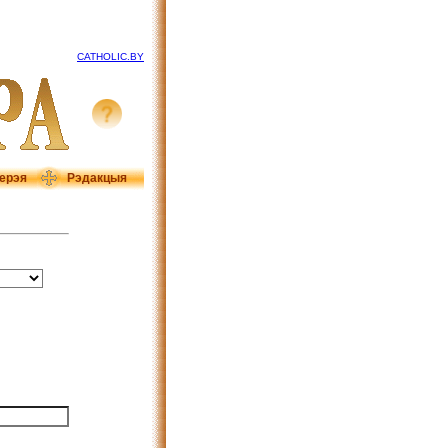
CATHOLIC.BY
ерэя
Рэдакцыя