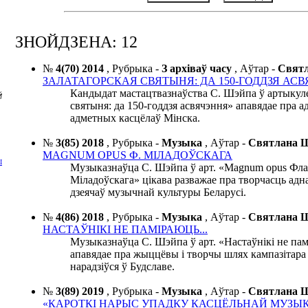
ЗНОЙДЗЕНА: 12
№
4(70) 2014
,
Рубрыка -
З архіваў часу
,
Аўтар -
Свят
ЗАЛАТАГОРСКАЯ СВЯТЫНЯ: ДА 150-ГОДДЗЯ АС
Кандыдат мастацтвазнаўства С. Шэйпа ў артыкуле
Й
святыня: да 150-годдзя асвячэння» апавядае пра а
адметных касцёлаў Мінска.
№
3(85) 2018
,
Рубрыка -
Музыка
,
Аўтар -
Святлана
MAGNUM OPUS Ф. МІЛАДОЎСКАГА
І
Музыказнаўца С. Шэйпа ў арт. «Magnum opus Фл
Міладоўскага» цікава разважае пра творчасць адн
дзеячаў музычнай культуры Беларусі.
№
4(86) 2018
,
Рубрыка -
Музыка
,
Аўтар -
Святлана
НАСТАЎНІКІ НЕ ПАМІРАЮЦЬ...
Музыказнаўца С. Шэйпа ў арт. «Настаўнікі не памі
апавядае пра жыццёвы і творчы шлях кампазітара Я
нарадзіўся ў Будславе.
№
3(89) 2019
,
Рубрыка -
Музыка
,
Аўтар -
Святлана
«КАРОТКІ НАРЫС УПАДКУ КАСЦЁЛЬНАЙ МУЗЫК