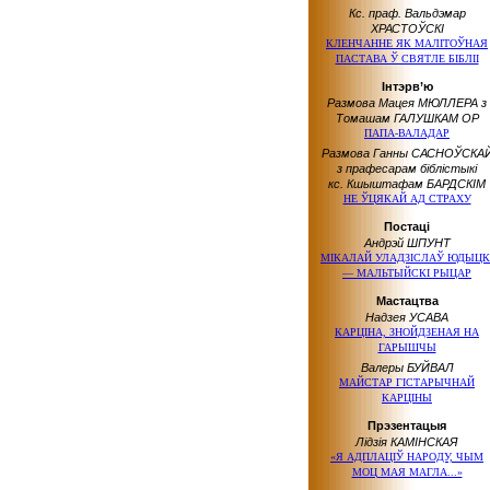
Кс. праф. Вальдэмар
ХРАСТОЎСКІ
КЛЕНЧАННЕ ЯК МАЛІТОЎНАЯ
ПАСТАВА Ў СВЯТЛЕ БІБЛІІ
Інтэрв’ю
Размова Мацея МЮЛЛЕРА з
Томашам ГАЛУШКАМ OP
ПАПА-ВАЛАДАР
Размова Ганны САСНОЎСКА
з прафесарам біблістыкі
кс. Кшыштафам БАРДСКІМ
НЕ ЎЦЯКАЙ АД СТРАХУ
Постаці
Андрэй ШПУНТ
МІКАЛАЙ УЛАДЗІСЛАЎ ЮДЫЦК
— МАЛЬТЫЙСКІ РЫЦАР
Мастацтва
Надзея УСАВА
КАРЦІНА, ЗНОЙДЗЕНАЯ НА
ГАРЫШЧЫ
Валеры БУЙВАЛ
МАЙСТАР ГІСТАРЫЧНАЙ
КАРЦІНЫ
Прэзентацыя
Лідзія КАМІНСКАЯ
«Я АДПЛАЦІЎ НАРОДУ, ЧЫМ
МОЦ МАЯ МАГЛА...»