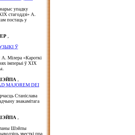
 нарыс упадку
ХІХ стагоддзі» А.
ам постаць у
ЛЕР
,
УЗЫКІ Ў
А. Мілера «Кароткі
нях імперыі ў ХІХ
ы.
 ШЭЙПА
,
D MAJOREM DEI
рчасць Станіслава
адчыну знакамітага
 ШЭЙПА
,
тланы Шэйпы
ыводзіць звесткі пра