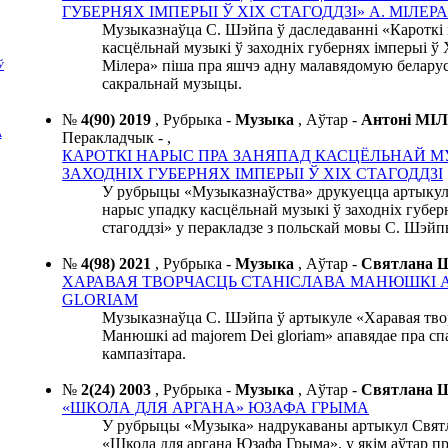
ГУБЕРНЯХ ІМПЕРЫІ Ў ХІХ СТАГОДДЗІ» А. МІЛЕРА
Музыказнаўца С. Шэйпа ў даследаванні «Кароткі
касцёльнай музыкі ў заходніх губернях імперыі ў 
Мілера» піша пра яшчэ адну малавядомую беларус
Ў
сакральнай музыцы.
№
4(90) 2019
,
Рубрыка -
Музыка
,
Аўтар -
Антоні МІ
А
Перакладчык -
,
КАРОТКІ НАРЫС ПРА ЗАНЯПАД КАСЦЁЛЬНАЙ М
ЗАХОДНІХ ГУБЕРНЯХ ІМПЕРЫІ Ў ХІХ СТАГОДДЗІ
У рубрыцы «Музыказнаўства» друкуецца артыкул 
нарыс упадку касцёльнай музыкі ў заходніх губер
стагоддзі» у перакладзе з польскай мовы С. Шэйп
№
4(98) 2021
,
Рубрыка -
Музыка
,
Аўтар -
Святлана
ХАРАВАЯ ТВОРЧАСЦЬ СТАНІСЛАВА МАНЮШКІ A
GLORIAM
Музыказнаўца С. Шэйпа ў артыкуле «Харавая тво
Манюшкі ad majorem Dei gloriam» апавядае пра сп
кампазітара.
№
2(24) 2003
,
Рубрыка -
Музыка
,
Аўтар -
Святлана
«ШКОЛА ДЛЯ АРГАНА» ЮЗАФА ГРЫМА
У рубрыцы «Музыка» надрукаваны артыкул Свя
«Школа для аргана Юзафа Грыма», у якім аўтар пр