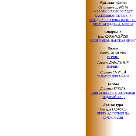
Музыказнаўства
Святлана ШЭЙПА
«КАРОТКІ НАРЫС УПАДКУ
КАСЦЁЛЬНАЙ МУЗЫКІ Ў
ЗАХОДНІХ ГУБЕРНЯХ ІМПЕРЫІ 
ХІХ СТАГОДДЗІ» А. МІЛЕРА
Спадчына
Ігар СУРМАЧЭЎСКІ
МІЛЕЙЧЫЦЫ. ЦАРСКАЯ БРАМ
Паэзія
Васіль ЖУКОВІЧ
ВЕРШЫ
Аксана ДАНІЛЬЧЫК
ВЕРШЫ
Сцяпан СЯРГЕЙ
ПАЛАТНО ДЛЯ МАМЫ
Асобы
Данута БІЧЭЛЬ
СЛЯПЫ ПАЭТ У СТОГАДОВАЙ
ДЗЕДАВАЙ ХАЦЕ
Архітэктура
Тамара ГАБРУСЬ
ШЛЯХ АД ГОТЫКІ ДА
СУЧАСНАСЦІ