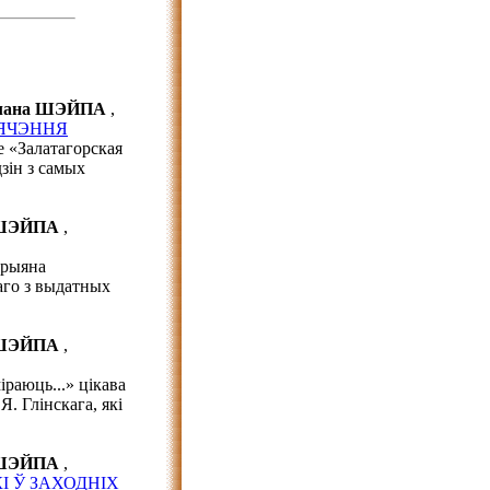
лана ШЭЙПА
,
ВЯЧЭННЯ
 «Залатагорская
дзін з самых
 ШЭЙПА
,
арыяна
аго з выдатных
 ШЭЙПА
,
раюць...» цікава
. Глінскага, які
 ШЭЙПА
,
І Ў ЗАХОДНІХ