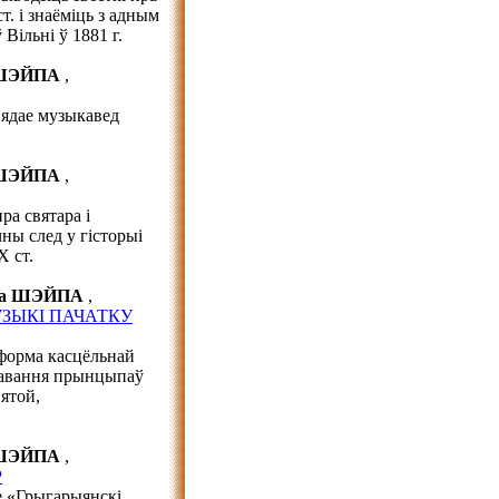
т. і знаёміць з адным
Вільні ў 1881 г.
 ШЭЙПА
,
вядае музыкавед
 ШЭЙПА
,
а святара і
чны след у гісторыі
Х ст.
на ШЭЙПА
,
УЗЫКІ ПАЧАТКУ
форма касцёльнай
рмавання прынцыпаў
ятой,
 ШЭЙПА
,
Р
 «Грыгарыянскі