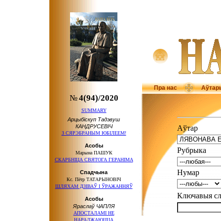
Пра нас
Аўтар
№
4(94)/2020
SUMMARY
Арцыбіскуп Тадэвуш
КАНДРУСЕВІЧ
Аўтар
З СЯРЭБРАНЫМ ЮБІЛЕЕМ!
Асобы
Рубрыка
Марына ПАШУК
СКАРБНІЦА СВЯТОГА ГЕРАНІМА
Нумар
Спадчына
Кс. Пётр ТАТАРЫНОВІЧ
ШЛЯХАМ ДЗІВАЎ І ЎРАЖАННЯЎ
Ключавыя 
Асобы
Яраслаў ЧАПЛЯ
АПОСТАЛАМІ НЕ
НАРАДЖАЮЦЦА