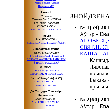
Гутаркі з айцом Юзафам
Пятушкам MIC
Тэалогія
ЗНОЙДЗЕНА:
Размова
Тамаша МАЦЬКОВЯКА
з кс. праф. Анджэем
№
1(59) 20
КАБЫЛІНСКІМ
БРАМЫ ДЛЯ ЗЛОГА ДУХА
Аўтар -
Ев
Навука
АПОВЕСЦЬ
Язэп ЯНУШКЕВІЧ
ДЫРЫЖОР СКАРЫНАЗНАЎСТВА
СВЯТЛЕ С
Літаратуразнаўства
КАІНА І А
Ірына БАГДАНОВІЧ
«БАГІНІ ВЫ НАШЫ І ПАНІ…»:
Кандыда
ВОБРАЗЫ ЖАНЧЫНЫ І АЙЧЫНЫ
Ў ПАЭЗІІ ФІЛАРЭТАЎ
Лявонав
Ян ЧАЧОТ
ПРОСЬБА ДА НАШЫХ
прыпаве
ЗЯМЛЯЧАК АБ КУНТУШАХ
Быкава 
Антоні Эдвард АДЫНЕЦ
КОВЕНСКАЯ ДАЛІНА
прытчы 
(праўдзівае здарэнне)
Да 90-годдзя Уладзіміра
Караткевіча
№
2(60) 20
Язэп ЯНУШКЕВІЧ
РЭМБРАНТ БЕЛАРУСКАЙ
Аўтар -
Ев
ЛІТАРАТУРЫ