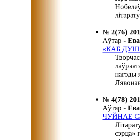
Нобелеў
літарат
№
2(76) 20
Аўтар -
Ев
«КАБ ДУША
Творчас
лаўрэат
нагоды 
Лявонав
№
4(78) 20
Аўтар -
Ев
ЧУЙНАЕ С
Літарат
сэрца» 