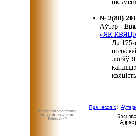
пісьмен
№
2(80) 20
Аўтар -
Ев
«ЯК КВЯЦІ
Да 175-
польска
любіў Я
кандыда
квяціст
Пра часопіс
::
Аўтар
Design and programming
PRO CHRISTO Studio
Заснава
Polinevsky V.
Адрас 