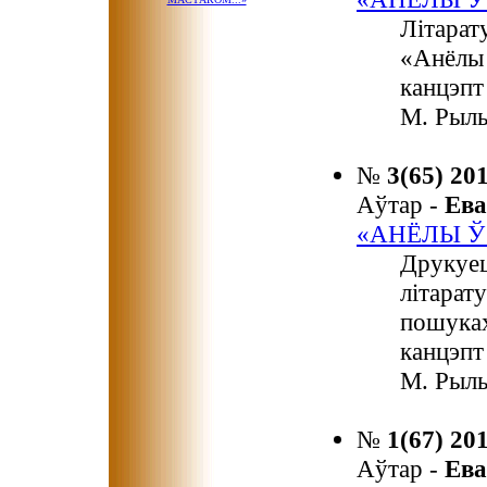
Літарат
«Анёлы 
канцэпт
М. Рыль
№
3(65) 20
Аўтар -
Ев
«АНЁЛЫ Ў
Друкуец
літарат
пошуках
канцэпт
М. Рыль
№
1(67) 20
Аўтар -
Ев