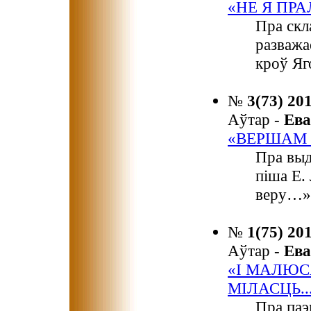
«НЕ Я ПРА
Пра скл
разважа
кроў Я
№
3(73) 20
Аўтар -
Ев
«ВЕРШАМ
Пра выд
піша Е.
веру…»
№
1(75) 20
Аўтар -
Ев
«І МАЛЮС
МІЛАСЦЬ..
Пра паэ