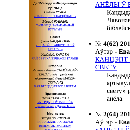
АНЁЛЫ Ў 
Да 150-годдзя Фердынанда
Рушчыца
Кандыда
Надзея УСАВА
«НАШ СЦІПЛЫ КАСЦЁЛАК...»
Лявонав
Эдвард РУШЧЫЦ
ТАЯМНІЦА ЗАЛАКАВАНАЙ
біблейс
БУТЭЛЬКІ
Паэзія
Ірына БАГДАНОВІЧ
№
4(62) 20
«НЕ, МОЙ ПРАШЧУР НАСІЎ
БУЛАВУ...»
Аўтар -
Ев
Уладзімір КАРОТКІ
КАНЦЭПТ 
ХАЙ СВЕЧКА ВЕЧНАСЦІ ГАРЫЦЬ
СВЕТУ
Інтэрв’ю
Размова Алены СЯМЁНАВАЙ-
Кандыда
ГЕРЦАГ з аўстрыйскай
пісьменніцай Ленэ МАЙЕР-
артыкул
СКУМАНЦ
КАБ ВЕСЦІ ДЫЯЛОГ З БОГАМ
свету» 
Прэзентацыя
анёла.
Лідзія КАМІНСКАЯ
«АЗЕРЦА, ПОЎНАЕ СЛЁЗ»
Пра новую кнігу Дануты Бічэль
№
2(64) 20
Мастацтва
Пётра ВАСІЛЕЎСКІ
Аўтар -
Ев
«Я, НА ЖАЛЬ, АКАЗАЎСЯ
ВЕЛЬМІ АКТУАЛЬНЫМ
«АНЁЛЫ Ў
МАСТАКОМ...»