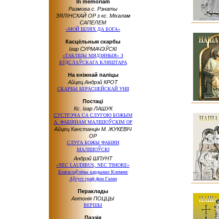
In memoriam
Размова с. Рэнаты
ЗЯЛІНСКАЙ OP з кс. Міхалам
САПЕЛЕМ
«МОЙ ШЛЯХ ДА БОГА»
Касцёльныя скарбы
Ігар СУРМАЧЭЎСКІ
«ТАБЛІЦЫ МЯДЗЯНЫЯ» З
БУДСЛАЎСКАГА КЛЯШТАРА
На кніжнай паліцы
Айцец Андрэй КРОТ
СКАРБЫ БЕРАСЦЕЙСКАЙ УНІІ
Постаці
Кс. Ігар ЛАШУК
СУСТРЭЧА СА СЛУГОЮ БОЖЫМ
А. ФАБІЯНАМ МАЛІШОЎСКІМ OP
Айцец Канстанцін М. ЖУКЕВІЧ
OP
СЛУГА БОЖЫ ФАБІЯН
МАЛІШОЎСКІ
Андрэй ШПУНТ
«NEC LAUDIBUS, NEC TIMORE»
Благаслаўлёны кардынал Клеменс
Аўгуст граф фон Гален
Пераклады
Антонія ПОЦЦЫ
ВЕРШЫ
Паэзія