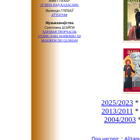
Алег ГЛЕКАЎ
«У НІЛА ПАД КАЛАСАМІ»
Валянцін ГЛЕКАЎ
АЎТОГРАФ
Музыказнаўства
Святлана ШЭЙПА
ХАРАВАЯ ТВОРЧАСЦЬ
СТАНІСЛАВА МАНЮШКІ AD
MAJOREM DEI GLORIAM
2025/2023
2013/2011
2004/2003
Пра часопіс
::
Аўтар