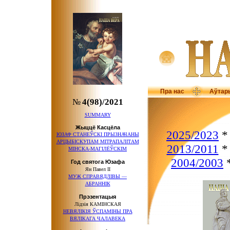
Пра нас
Аўтар
№
4(98)/2021
SUMMARY
Жыццё Касцёла
2025/2023
ЮЗАФ СТАНЕЎСКІ ПРЫЗНАЧАНЫ
АРЦЫБІСКУПАМ МІТРАПАЛІТАМ
2013/2011
МІНСКА-МАГІЛЁЎСКІМ
2004/2003
Год святога Юзафа
Ян Павел ІІ
МУЖ СПРАВЯДЛІВЫ —
АБРАННІК
Прэзентацыя
Лідзія КАМІНСКАЯ
НЕВЯЛІКІЯ ЎСПАМІНЫ ПРА
ВЯЛІКАГА ЧАЛАВЕКА