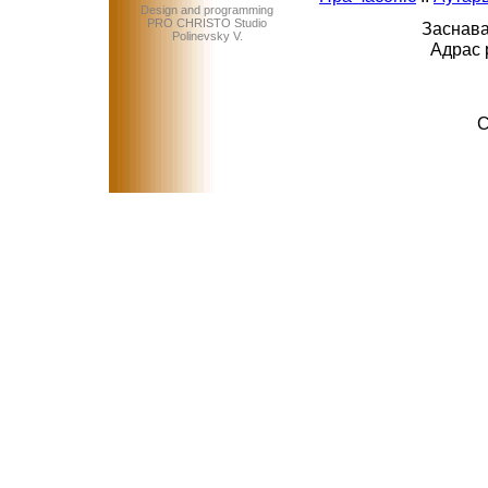
Design and programming
PRO CHRISTO Studio
Заснава
Polinevsky V.
Адрас 
C