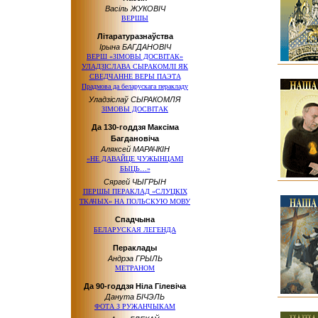
Васіль ЖУКОВІЧ
ВЕРШЫ
Літаратуразнаўства
Ірына БАГДАНОВІЧ
ВЕРШ «ЗІМОВЫ ДОСВІТАК»
УЛАДЗІСЛАВА СЫРАКОМЛІ ЯК
СВЕДЧАННЕ ВЕРЫ ПАЭТА
Прадмова да беларускага перакладу
Уладзіслаў СЫРАКОМЛЯ
ЗІМОВЫ ДОСВІТАК
Да 130-годдзя Максіма
Багдановіча
Аляксей МАРАЧКІН
«НЕ ДАВАЙЦЕ ЧУЖЫНЦАМІ
БЫЦЬ…»
Сяргей ЧЫГРЫН
ПЕРШЫ ПЕРАКЛАД «СЛУЦКІХ
ТКАЧЫХ» НА ПОЛЬСКУЮ МОВУ
Спадчына
БЕЛАРУСКАЯ ЛЕГЕНДА
Пераклады
Андрэа ГРЫЛЬ
МЕТРАНОМ
Да 90-годдзя Ніла Гілевіча
Данута БІЧЭЛЬ
ФОТА З РУЖАНЧЫКАМ