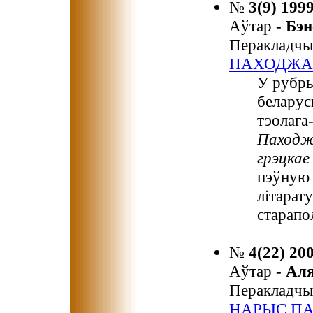
№
3(9) 199
Аўтар -
Бэ
Перакладчы
ПАХОДЖАН
У рубр
беларус
тэолага
Паходжа
грэцкае 
пэўную 
літарат
старапо
№
4(22) 20
Аўтар -
Ал
Перакладчы
НАРЫС ПА