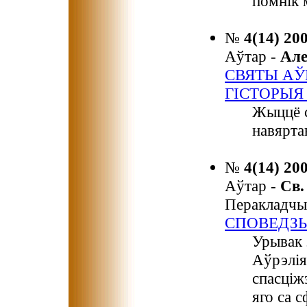
помнік 
№
4(14) 20
Аўтар -
Ал
СВЯТЫ АЎ
ГІСТОРЫЯ
Жыццё с
навярта
№
4(14) 20
Аўтар -
Св
Перакладчы
СПОВЕДЗЬ
Урывак 
Аўрэлія
спасціж
яго са 