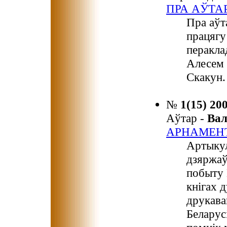
ПРА АЎТА
Пра аўт
працягу
перакла
Алесем 
Скакун.
№
1(15) 20
Аўтар -
Ва
АРНАМЕНТ
Артыкул
дзяржаў
побыту
кнігах 
друкава
Беларус