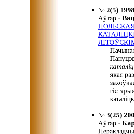
№
2(5) 199
Аўтар -
Ва
ПОЛЬСКАЯ 
КАТАЛІЦК
ЛІТОЎСКІ
Пачынае
Пануцэ
каталіц
якая ра
захоўва
гістары
каталіцк
№
3(25) 20
Аўтар -
Кар
Перакладчы