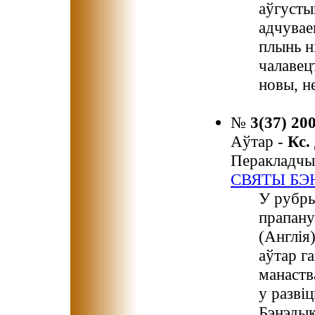
аўгусты
адчувае
плынь н
чалавец
новы, н
№
3(37) 20
Аўтар -
Кс.
Перакладчы
СВЯТЫ БЭ
У рубры
прапану
(Англія
аўтар г
манаства
у разві
Бэнэдык