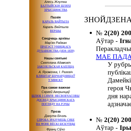
Алесь Жлутка
БАЛТЫЙСКІЯ ШЛЯХІ
ХРЫСЦІЯНСТВА
ЗНОЙДЗЕНА:
Паэзія
КАРАЛЬ ВАЙТЫЛА
Караль Вайтыла
№
2(20) 20
ВЕРШЫ
Сведчаць архівы
Аўтар -
Іг
Мар'ян Радван
Перакладчы
ПРАТЭСТ УНІЯЦКАГА
ДУХАВЕНСТВА (1834–1839)
МАЕ ПАД
Нашы святыні
У рубры
Святлана Адамовіч
ЗАКОЗЕЛЬСКАЯ КАПЛІЦА
публіка
А. Яроменка, І. Разевіч
КЛЯШТАР БЕРНАРДЗІНЦАЎ
Дамейкі
У МІНСКУ
героя Ч
Пра самае важнае
Сяргей Аверынцаў
дня на
ШЛЮБ І СЯМ'Я: НЕСВОЕЧАСОВЫ
ДОСВЕД ХРЫСЦІЯНСКАГА
адзначае
ПОГЛЯДУ НА РЭЧЫ
Проза
Данута Бічэль
№
2(20) 20
СПРОБА ЗРАЗУМЕЦЬ СЯБЕ
НА ФОНЕ
ВЁСКІ БІСКУПЦЫ
Аўтар -
Ір
Франц Сіўко