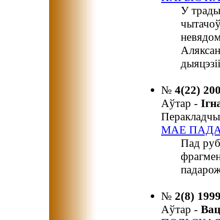
У трады
чытачоў
невядом
Аляксан
дыяцэзіі
№
4(22) 20
Аўтар -
Іг
Перакладчы
МАЕ ПАД
Пад руб
фрагмен
падарож
№
2(8) 199
Аўтар -
Ва