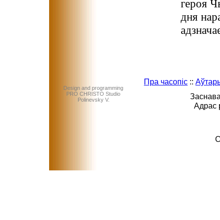
героя Ч
дня на
адзначае
Пра часопіс
::
Аўтар
Design and programming
PRO CHRISTO Studio
Заснава
Polinevsky V.
Адрас 
C