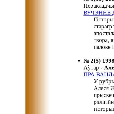
Перакладчы
ВУЧЭННЕ
Гісторы
старагр
апостал
твора, 
палове І
№
2(5) 199
Аўтар -
Ал
ПРА ВАЦЛ
У рубр
Алеся 
прысвеч
рэлігій
гісторыі