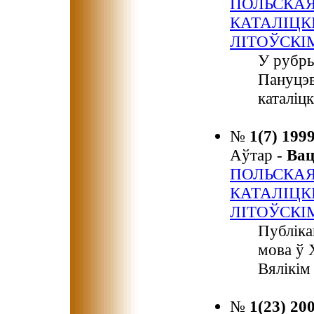
ПОЛЬСКАЯ 
КАТАЛІЦК
ЛІТОЎСКІ
У рубры
Пануцэв
каталіц
№
1(7) 199
Аўтар -
Ва
ПОЛЬСКАЯ 
КАТАЛІЦК
ЛІТОЎСКІ
Публіка
мова ў X
Вялікім
№
1(23) 20