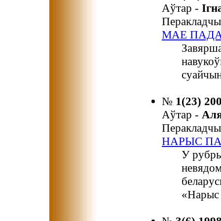
Аўтар -
Іг
Перакладчы
МАЕ ПАД
Завярша
навукоў
суайчын
№
1(23) 20
Аўтар -
Ал
Перакладчы
НАРЫС ПА
У рубры
невядом
беларус
«Нарыс 