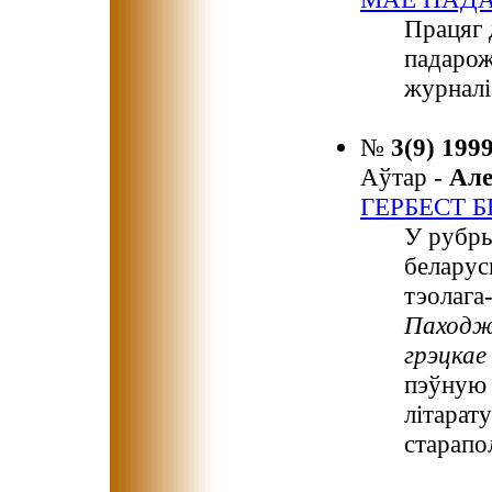
Працяг 
падарож
журналі
№
3(9) 199
Аўтар -
Ал
ГЕРБЕСТ 
У рубр
беларус
тэолага
Паходжа
грэцкае 
пэўную 
літарат
старапо