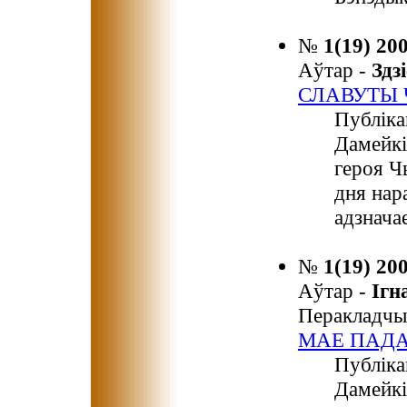
№
1(19) 20
Аўтар -
Здз
СЛАВУТЫ 
Публіка
Дамейкі
героя Ч
дня на
адзначае
№
1(19) 20
Аўтар -
Іг
Перакладчы
МАЕ ПАД
Публіка
Дамейкі