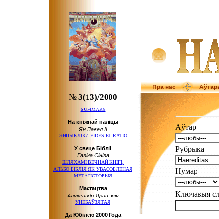
Пра нас
Аўтар
№
3(13)/2000
SUMMARY
На кніжнай паліцы
Аўтар
Ян Павел ІІ
ЭНЦЫКЛІКА FIDES ET RATIO
Рубрыка
У свеце Бібліі
Галіна Сініла
ШЛЯХАМІ ВЕЧНАЙ КНІГІ,
АЛЬБО БІБЛІЯ ЯК УВАСОБЛЕНАЯ
Нумар
МЕТАГІСТОРЫЯ
Мастацтва
Ключавыя 
Аляксандр Ярашэвіч
УНЕБАЎЗЯТАЯ
Да Юбілею 2000 Года