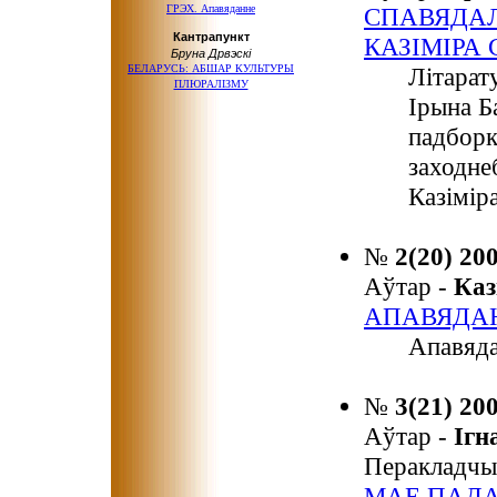
ГРЭХ. Апавяданне
СПАВЯДАЛ
Кантрапункт
КАЗІМІРА
Бруна Дрвэскі
БЕЛАРУСЬ: АБШАР КУЛЬТУРЫ
Літарат
ПЛЮРАЛІЗМУ
Ірына Б
падборк
заходнеб
Казімір
№
2(20) 20
Аўтар -
Ка
АПАВЯДА
Апавяда
№
3(21) 20
Аўтар -
Іг
Перакладчы
МАЕ ПАД