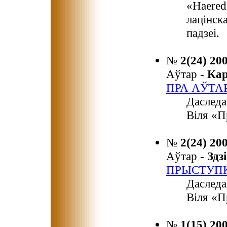
«Haered
лацінск
падзеі.
№
2(24) 20
Аўтар -
Кар
ПРА АЎТА
Даследа
Віля «П
№
2(24) 20
Аўтар -
Здз
ПРЫСТУПК
Даследа
Віля «П
№
1(15) 20