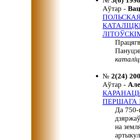
№
3(6) 199
Аўтар -
Ва
ПОЛЬСКА
КАТАЛІЦК
ЛІТОЎСКІ
Працягв
Пануцэ
каталіц
№
2(24) 20
Аўтар -
Ал
КАРАНАЦЫ
ПЕРШАГА Б
Да 750-
дзяржаў
на земл
артыкул