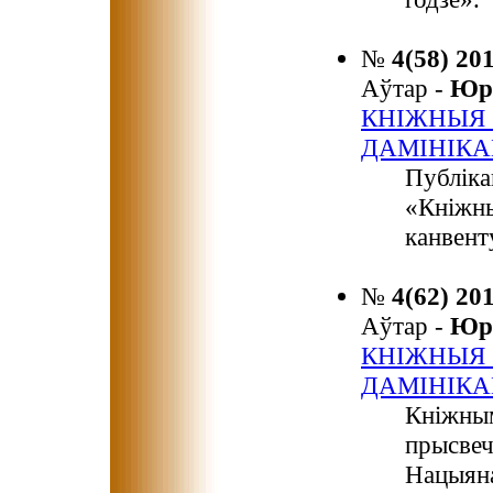
№
4(58) 20
Аўтар -
Юр
КНІЖНЫЯ 
ДАМІНІКА
Публіка
«Кніжны
канвент
№
4(62) 20
Аўтар -
Юр
КНІЖНЫЯ 
ДАМІНІК
Кніжным
прысвеч
Нацыяна