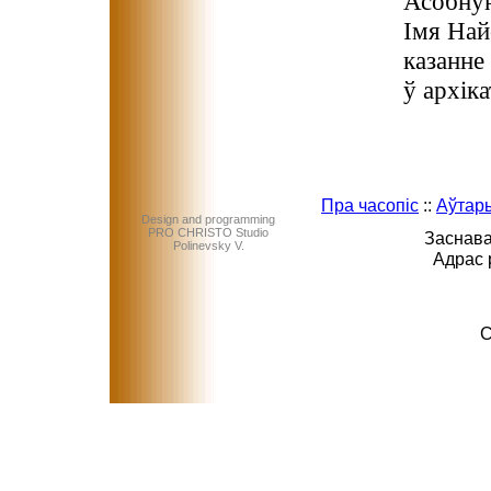
Асобную
Імя Най
казанне
ў архіка
Пра часопіс
::
Аўтар
Design and programming
PRO CHRISTO Studio
Заснава
Polinevsky V.
Адрас 
C