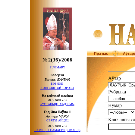
Пра нас
Аўтар
№
2(36)/2006
SUMMARY
Галерэя
Аўтар
Валеры БУЙВАЛ
БЭРНІНІ.
ВІЗІЯ СВЯТОЙ ТЭРЭЗЫ
Рубрыка
На кніжнай паліцы
ЯН ПАВЕЛ ІІ
«УСТАНЬЦЕ, ХАДЗЕМ!»
Нумар
Год Яна Паўла ІІ
Артуро МАРЫ
Ключавыя 
СВЯТЫ АЙЦЕЦ
ЯН ПАВЕЛ ІІ
ПАМЯЦЬ І САМАСВЯДОМАСЦЬ