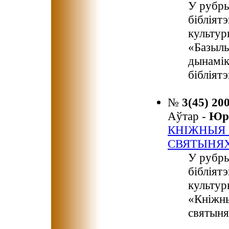
У рубры
бібліят
культур
«Базыль
дынамік
бібліят
№
3(45) 20
Аўтар -
Юр
КНІЖНЫЯ 
СВЯТЫНЯ
У рубры
бібліят
культур
«Кніжны
святыня