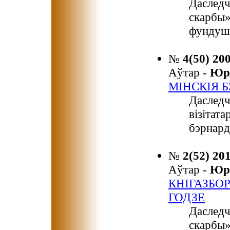
Даслед
скарбы»
фундушо
№
4(50) 20
Аўтар -
Юр
МІНСКІЯ 
Даслед
візітат
бэрнард
№
2(52) 20
Аўтар -
Юр
КНІГАЗБО
ГОДЗЕ
Даслед
скарбы»