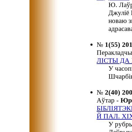
Ю. Лаўр
Джуліё 
новаю з
адрасав
№
1(55) 20
Перакладчы
ЛІСТЫ ДА
У часоп
Шчарбін
№
2(40) 20
Аўтар -
Юр
БIБЛIЯТЭК
Й ПАЛ. ХIХ
У рубр