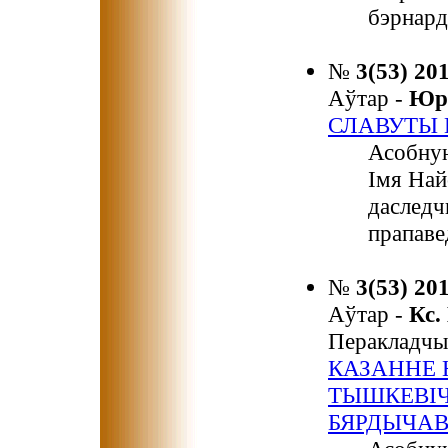
бэрнард
№
3(53) 20
Аўтар -
Юр
СЛАВУТЫ 
Асобную
Імя Най
даследч
прапаве
№
3(53) 20
Аўтар -
Кс.
Перакладчы
КАЗАННЕ 
ТЫШКЕВІЧ
БЯРДЫЧАВ