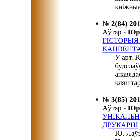
кніжныя
№
2(84) 20
Аўтар -
Юр
ГІСТОРЫЯ
КАНВЕНТ
У арт. 
будслаў
апавяда
кляштар
№
3(85) 20
Аўтар -
Юр
УНІКАЛЬН
ДРУКАРНІ
Ю. Лаўр