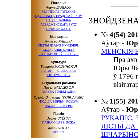
Гісторыя
Алена ВАЛЬЧУК
РЭЛІГІЙНАЕ ПЫТАННЕ
І ДЗЕЙНАСЦЬ
ПРАДСТАЎНІКОЎ
ЗНОЙДЗЕНА:
НАЦЫЯНАЛЬНА-
АДРАДЖЭНСКАГА РУХУ
ПАЧАТКУ
ХХ СТ.
№
4(54) 20
Мастацтва
Аўтар -
Юр
Аляксей ХАДЫКА
СВЯТЫ ЯЗАФАТ КУНЦЭВІЧ:
МЕНСКІЯ Б
СКЛАДАННЕ КУЛЬТУ
І ІКАНАГРАФІІ
Ў БЕЛАРУСІ
Пра ахв
Культура
Юры Лаў
Таццяна МУШЫНСКАЯ
«АРГАН — САКРАЛЬНЫ
ў 1796 
ІНСТРУМЕНТ...»
візітата
Актуальная размова
Павел КАЗАЦКІ ОР
ПРАЎДА ТОЛЬКІ АДНА
Ксёндз Вячаслаў ПЯЛІНАК МІС
№
1(55) 20
«КОД ДА ВІНЧЫ»: РОЗДУМ
ПАСЛЯ ПРЭМ’ЕРЫ
Аўтар -
Юр
Паэзія
РУКАПІС,
Васіль ЗУЁНАК
ПАЗНАЮ ЦЯБЕ, БОЖА
ЛІСТЫ ДА
Алесь ЧОБАТ
ШЧАРБІНС
ВЕРШЫ