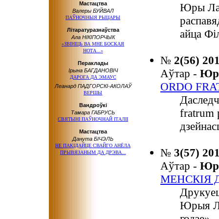
Мастацтва
Юры Лаў
Валеры БУЙВАЛ
распавя
ПАЎНОЧНЫЯ РЫЦАРЫ
Літаратуразнаўства
айца Фі
Ала НІКІПОРЧЫК
«ЗВІНІЦЬ ВА МНЕ БОСКАЯ
НОТА...»
№
2(56) 20
Пераклады
Аўтар -
Юр
Ірына БАГДАНОВІЧ
ДАРОГА
ДА ЭМАУС
ORDO FRA
Леанард ПАДГОРСКІ-АКОЛАЎ
ВЕРШЫ
Даслед
Вандроўкі
fratrum
Тамара ГАБРУСЬ
СВЯТЫНІ ПАЎНОЧНАЙ ІТАЛІІ
дзейнасц
Мастацтва
Данута БІЧЭЛЬ
НЕ ПАКІДАЙЦЕ СВАЙГО АНЁЛА
№
3(57) 20
ПРЫВЯЗАНЫМ
ДА ДРЭВА...
Аўтар -
Юр
МЕНСКІЯ Д
Друкуец
Юрыя Ла
годзе».