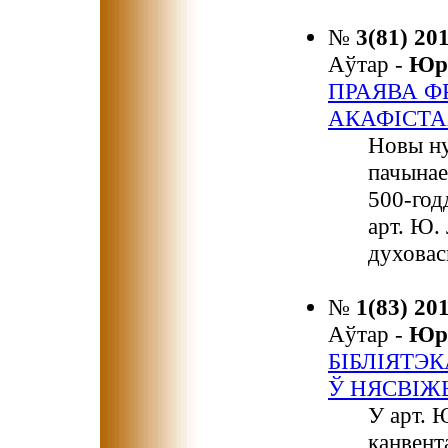
№
3(81) 20
Аўтар -
Юр
ПРАЯВА Ф
АКАФІСТ
Новы ну
пачынае
500-год
арт. Ю.
духовас
№
1(83) 20
Аўтар -
Юр
БІБЛІЯТЭ
Ў НЯСВІЖ
У арт. 
канвент