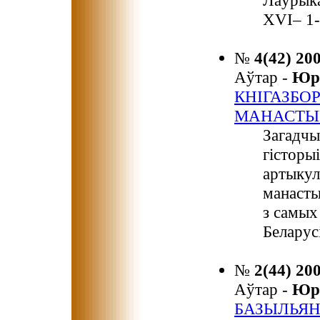
Лаўрыка
ХVI– 1-
№
4(42) 20
Аўтар -
Юр
КНІГАЗБО
МАНАСТЫ
Загадчы
гісторы
артыкул
манасты
з самых
Беларусі
№
2(44) 20
Аўтар -
Юр
БАЗЫЛЬЯНС