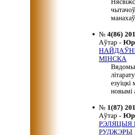
Нясвіжс
чытачоў
манахаў
№
4(86) 20
Аўтар -
Юр
НАЙДАЎНЕ
МІНСКА
Вядомы 
літарат
езуіцкі
новымі 
№
1(87) 20
Аўтар -
Юр
РЭЛЯЦЫЯ 
РУДЖЭРЫ