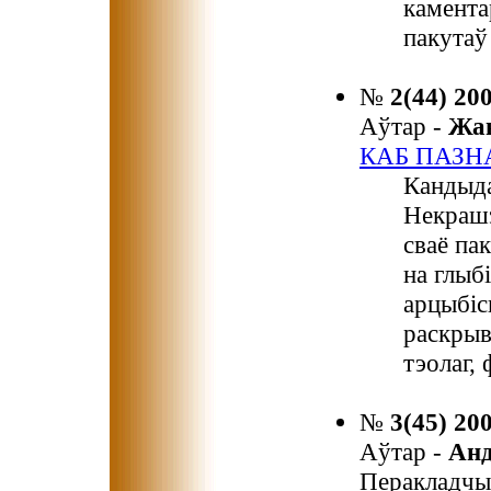
камента
пакутаў
№
2(44) 20
Аўтар -
Жа
КАБ ПАЗН
Кандыда
Некрашэ
сваё па
на глыб
арцыбіс
раскрыв
тэолаг, 
№
3(45) 20
Аўтар -
Ан
Перакладчы