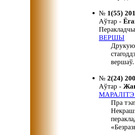
№
1(55) 20
Аўтар -
Ёг
Перакладчы
ВЕРШЫ
Друкую
стагодд
вершаў.
№
2(24) 20
Аўтар -
Жа
МАРАЛІТЭ
Пра тэа
Некрашэ
перакла
«Безраз