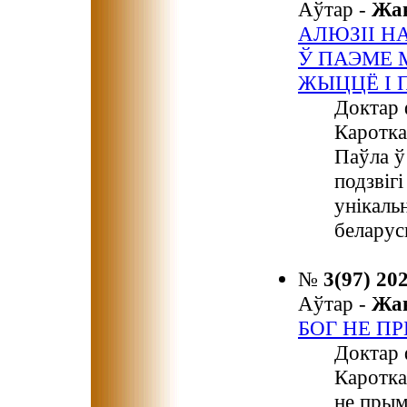
Аўтар -
Жа
АЛЮЗІІ Н
Ў ПАЭМЕ 
ЖЫЦЦЁ І 
Доктар 
Каротка
Паўла ў
подзвігі
унікаль
беларус
№
3(97) 20
Аўтар -
Жа
БОГ НЕ П
Доктар 
Каротка
не прым