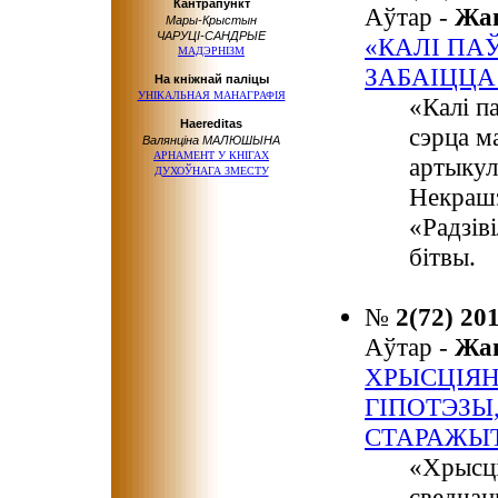
Кантрапункт
Аўтар -
Жа
Мары-Крыстын
ЧАРУЦІ-САНДРЫЕ
«КАЛІ ПА
МАДЭРНІЗМ
ЗАБАІЦЦА
На кніжнай паліцы
УНІКАЛЬНАЯ МАНАГРАФІЯ
«Калі п
Haereditas
сэрца м
Валянціна МАЛЮШЫНА
АРНАМЕНТ
У КНІГАХ
артыкул
ДУХОЎНАГА ЗМЕСТУ
Некрашэ
«Радзів
бітвы.
№
2(72) 20
Аўтар -
Жа
ХРЫСЦІЯНІ
ГІПОТЭЗЫ
СТАРАЖЫТ
«Хрысція
сведчан