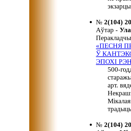
экзарцы
№
2(104) 2
Аўтар -
Ула
Перакладчы
«ПЕСНЯ П
Ў КАНТЭК
ЭПОХІ РЭ
500-год
старажы
арт. вя
Некрашэ
Мікалая
традыцы
№
2(104) 2