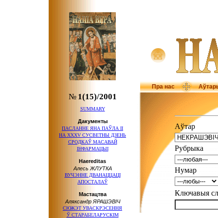
Пра нас
Аўтар
№
1(15)/2001
SUMMARY
Дакументы
Аўтар
ПАСЛАННЕ
ЯНА ПАЎЛА ІІ
НА ХХХV СУСВЕТНЫ ДЗЕНЬ
СРОДКАЎ МАСАВАЙ
Рубрыка
ІНФАРМАЦЫІ
Haereditas
Алесь ЖЛУТКА
Нумар
ВУЧЭННЕ ДВАНАЦЦАЦІ
АПОСТАЛАЎ
Ключавыя 
Мастацтва
Аляксандр ЯРАШЭВІЧ
СЮЖЭТ УВАСКРЭСЕННЯ
Ў СТАРАБЕЛАРУСКІМ