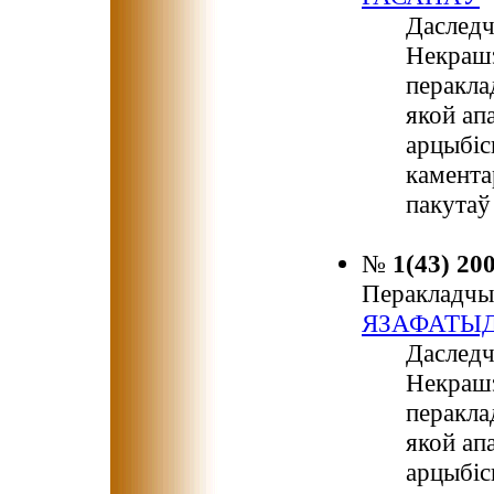
Даследч
Некрашэ
перакла
якой ап
арцыбіс
камента
пакутаў
№
1(43) 20
Перакладчы
ЯЗАФАТЫ
Даследч
Некрашэ
перакла
якой ап
арцыбіс