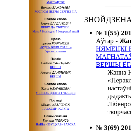
МАСТАЦТВЕ
Вольга БАЖЭНАВА
РОСПІСЫ ПЁТРЫ СЕРГІЕВІЧА
ЗНОЙДЗЕНА:
Святло слова
Ірына БАГДАНОВІЧ
ШЛЯХ ДА СВЯТЫНІ.
№
1(55) 20
Матыў Вялікадня
ў беларускай
паэзіі
Аўтар -
Жа
Проза
Ірына ЖАРНАСЕК
НЯМЕЦКІ 
«БУДЗЬ ВОЛЯ ТВАЯ...»
Урывак з рамана
МАГНАТА
Паэзія
ВЕРШЫ ЁГ
Надзея САЛОДКАЯ
ВЕРШЫ
Жанна Н
Аксана ДАНІЛЬЧЫК
ВЕРШЫ
«Перакл
Святло слова
настаўн
Жана НЕКРАШЭВІЧ
У ВЯНОК
ЦНОТЫ
І ЧЫСЦІНІ
дыдакты
Постаці
Лібенро
Міхась КАЗЛОЎСКІ
ПАВАДЫР
І СЛУГА
творчас
Нашы святыні
Тамара ГАБРУСЬ
НАША «ЕЗУІЦКАЕ» БАРОКА
№
3(69) 20