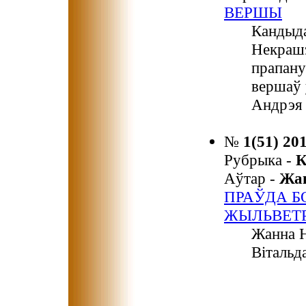
ВЕРШЫ
Кандыда
Некрашэ
прапану
вершаў 
Андрэя 
№
1(51) 20
Рубрыка -
К
Аўтар -
Жа
ПРАЎДА Б
ЖЫЛЬВЕТ
Жанна Н
Вітальд