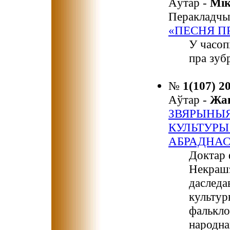
Аўтар -
Мі
Перакладчы
«ПЕСНЯ ПР
У часоп
пра зуб
№
1(107) 2
Аўтар -
Жа
ЗВЯРЫНЫЯ
КУЛЬТУРЫ
АБРАДНАС
Доктар 
Некрашэ
даследа
культур
фалькло
народна