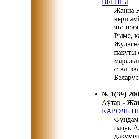
ВЕРШЫ
Жанна Н
вершамі
яго поб
Рыме, к
Жудасна
пакуты 
маральн
сталі з
Беларусі
№
1(39) 20
Аўтар -
Жа
КАРОЛЬ П
Фундаме
навук А
дакумен