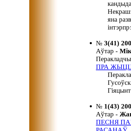
кандыда
Некрашэ
яна раз
інтэрпр
№
3(41) 20
Аўтар -
Мі
Перакладчы
ПРА ЖЫЦЦ
Перакла
Гусоўск
Гіяцынт
№
1(43) 20
Аўтар -
Жа
ПЕСНЯ ПА
РАСАНАЎ