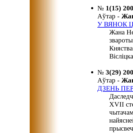
№
1(15) 20
Аўтар -
Жа
У ВЯНОК 
Жана Не
звароты
Княства
Вісліцка
№
3(29) 20
Аўтар -
Жа
ДЗЕНЬ ПЕ
Даследч
ХVІІ ст
чытачам
найясне
прысвеч