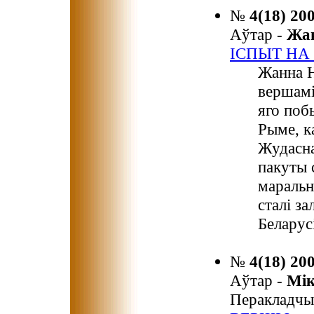
№
4(18) 20
Аўтар -
Жа
IСПЫТ НА
Жанна Н
вершамі
яго поб
Рыме, к
Жудасна
пакуты 
маральн
сталі з
Беларусі
№
4(18) 20
Аўтар -
Мі
Перакладчы