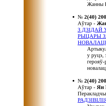
Жанны 
№
2(40) 20
Аўтар -
Жа
З ДЗІДАЙ 
РЫЦАРЫ З
НОВАЛАЦІ
Артыкул
у руцэ,
герояў-
новалаці
№
2(40) 20
Аўтар -
Ян
Перакладчы
РАДЗІВІЛІ