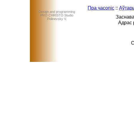
Пра часопіс
::
Аўтар
Design and programming
PRO CHRISTO Studio
Заснава
Polinevsky V.
Адрас 
C