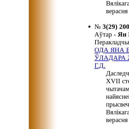
Вялікаг
верасня
№
3(29) 20
Аўтар -
Ян
Перакладчы
ОДА ЯНА 
ЎЛАДАРА 
Г.Д.
Даследч
ХVІІ ст
чытачам
найясне
прысвеч
Вялікаг
верасня