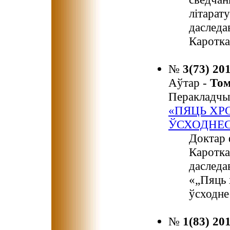
літарат
даследа
Каротка
№
3(73) 20
Аўтар -
То
Перакладчы
«ПЯЦЬ ХР
ЎСХОДНЕС
Доктар 
Каротка
даследа
«„Пяць 
ўсходне
№
1(83) 20