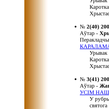
Урывак 
Каротка
Хрыста
№
2(40) 20
Аўтар -
Хр
Перакладчы
КАРАЛАМ
Урывак 
Каротка
Хрыста
№
3(41) 20
Аўтар -
Жа
УСІМ НА
У рубры
святога