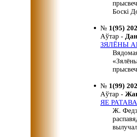
прысвеч
Боскі Д
№
1(95) 20
Аўтар -
Да
ЗЯЛЁНЫ А
Вядомая
«Зялёны
прысвеч
№
1(99) 20
Аўтар -
Жа
ЯЕ РАТАВА
Ж. Федз
распавя
вылучал