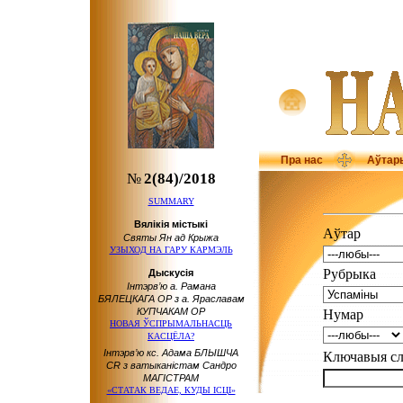
Пра нас
Аўтар
№
2(84)/2018
SUMMARY
Вялікія містыкі
Аўтар
Святы Ян ад Крыжа
УЗЫХОД НА ГАРУ КАРМЭЛЬ
Рубрыка
Дыскусія
Інтэрв’ю а. Рамана
БЯЛЕЦКАГА ОР з а. Яраславам
КУПЧАКАМ ОР
Нумар
НОВАЯ ЎСПРЫМАЛЬНАСЦЬ
КАСЦЁЛА?
Інтэрв’ю кс. Адама БЛЫШЧА
Ключавыя 
CR з ватыканістам Сандро
МАГІСТРАМ
«СТАТАК ВЕДАЕ, КУДЫ ІСЦІ»