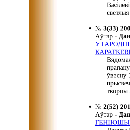
Васілев
светлыя
№
3(33) 20
Аўтар -
Да
У ГАРОДН
КАРАТКЕВ
Вядомая
прапану
ўвесну 
прысвеч
творцы 
№
2(52) 20
Аўтар -
Да
ГЕНІЮШЫ