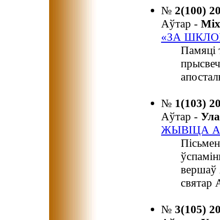
№
2(100) 2
Аўтар -
Мі
«ЗА ШКЛ
Памяці 
прысвеч
апостал
№
1(103) 2
Аўтар -
Ула
ЖЫВІЦА А
Пісьмен
ўспамін
вершаў 
святар 
№
3(105) 2