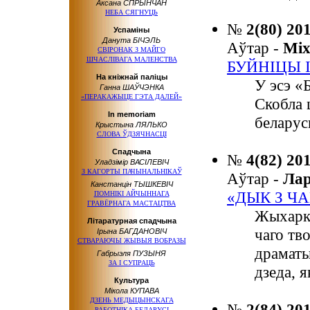
Аксана СПРЫНЧАН
НЕБА СЯГНУЦЬ
№
2(80) 20
Успаміны
Данута БІЧЭЛЬ
Аўтар -
Мі
СВІРОНАК З МАЙГО
ШЧАСЛІВАГА МАЛЕНСТВА
БУЙНІЦЫ 
На кніжнай паліцы
У эсэ «
Ганна ШАЎЧЭНКА
«ПЕРАКАЖЫЦЕ ГЭТА ДАЛЕЙ»
Скобла ц
In memoriam
беларус
Крыстына ЛЯЛЬКО
СЛОВА ЎДЗЯЧНАСЦІ
Спадчына
№
4(82) 20
Уладзімір ВАСІЛЕВІЧ
З КАГОРТЫ ПАЧЫНАЛЬНІКАЎ
Аўтар -
Ла
Канстанцін ТЫШКЕВІЧ
«ДЫК З Ч
ПОМНІКІ АЙЧЫННАГА
ГРАВЁРНАГА МАСТАЦТВА
Жыхарка
Літаратурная спадчына
чаго тв
Ірына БАГДАНОВІЧ
СТВАРАЮЧЫ ЖЫВЫЯ ВОБРАЗЫ
драматы
Габрыэля ПУЗЫНЯ
ЗА І СУПРАЦЬ
дзеда, я
Культура
Мікола КУПАВА
ДЗЕНЬ МЕДЫЦЫНСКАГА
№
2(84) 20
РАБОТНІКА БЕЛАРУСІ