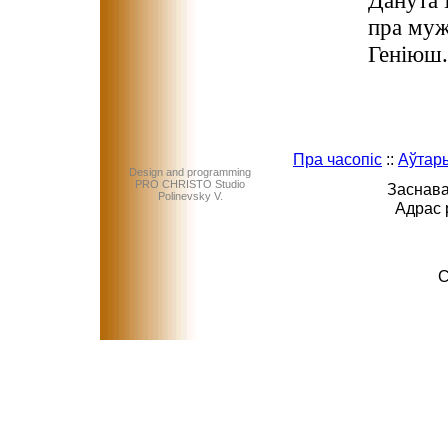
Данута 
пра муж
Геніюш.
Пра часопіс
::
Аўтар
Design and programming
PRO CHRISTO Studio
Заснава
Polinevsky V.
Адрас 
C