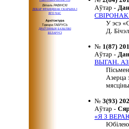
Віталь РАВІНСКІ
Аўтар -
Да
ЛЕКАР ФРАНЦІШАК СКАРЫНА І
ЯГО ЧАС
СВІРОНАК
Архітэктура
У эсэ «
Тамара ГАБРУСЬ
ДРАЎЛЯНЫЯ БАЗЫЛІКІ
Д. Бічэ
БЕЛАРУСІ
№
1(87) 20
Аўтар -
Да
ВЫГАН. А
Пісьмен
Азерца 
мясціны
№
3(93) 20
Аўтар -
Ся
«Я З ВЕРА
Юбілею 