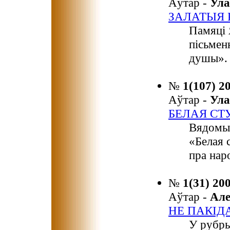
Аўтар -
Ула
ЗАЛАТЫЯ
Памяці 
пісьмен
душы».
№
1(107) 2
Аўтар -
Ула
БЕЛАЯ СТ
Вядомы 
«Белая 
пра наро
№
1(31) 20
Аўтар -
Ал
НЕ ПАКІДА
У рубры