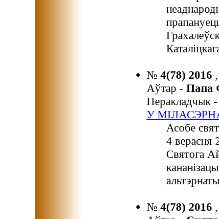
неаднарод
прапануецц
Грахалеўск
Каталіцкаг
№
4(78) 2016
Аўтар -
Папа
Перакладчык 
У МІЛАСЭРН
Асобе свят
4 верасня 
Святога А
кананізацы
альтэрнаты
№
4(78) 2016