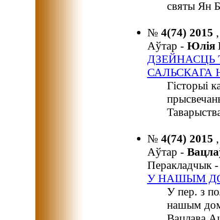
святы Ян Б
№
4(74) 2015
Аўтар -
Юлія
ДЗЕЙНАСЦЬ 
САЛЬСКАГА 
Гісторыі к
прысвечан
Таварыства
№
4(74) 2015
Аўтар -
Вацл
Перакладчык 
У НАШЫМ Д
У пер. з п
нашым доме
Вацлава Аш