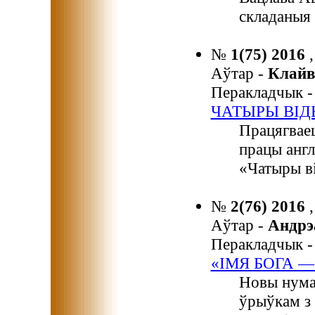
складаныя 
№
1(75) 2016
Аўтар -
Клайв
Перакладчык 
ЧАТЫРЫ ВІД
Працягвае
працы англ
«Чатыры ві
№
2(76) 2016
Аўтар -
Андр
Перакладчык 
«ІМЯ БОГА 
Новы нума
ўрыўкам з 