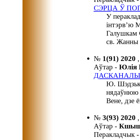
СЭРЦА Ў ПО
У перакла
інтэрв’ю М
Галушкам 
св. Жанны
№
1(91) 2020
Аўтар -
Юлія
ДАСКАНАЛЫ
Ю. Шэдзьк
нядаўнюю в
Вене, дзе 
№
3(93) 2020
Аўтар -
Кшыш
Перакладчык 