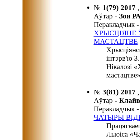
№
1(79) 2017
Аўтар -
Зоя 
Перакладчык 
ХРЫСЦІЯНЕ Ў
МАСТАЦТВЕ
Хрысціянс
інтэрв'ю З
Нікалозі «
мастацтве»
№
3(81) 2017
Аўтар -
Клайв
Перакладчык 
ЧАТЫРЫ ВІД
Працягваец
Льюіса «Ча