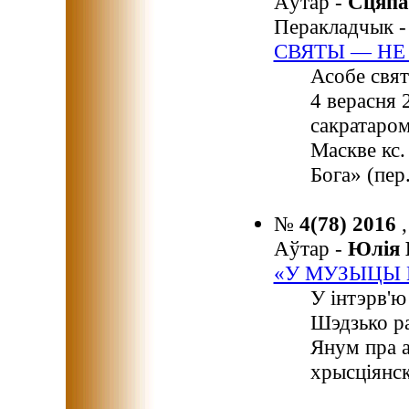
Аўтар -
Сцяп
Перакладчык 
СВЯТЫ — НЕ
Асобе свят
4 верасня 
сакратаром
Маскве кс.
Бога» (пер
№
4(78) 2016
Аўтар -
Юлія
«У МУЗЫЦЫ 
У інтэрв'ю
Шэдзько ра
Янум пра а
хрысціянск