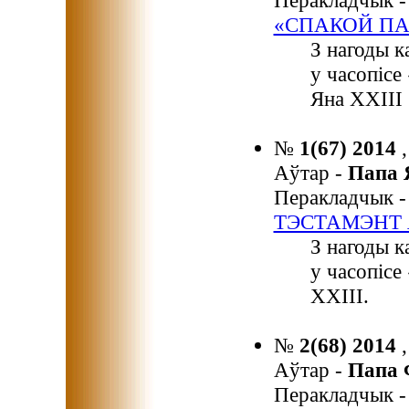
Перакладчык 
«СПАКОЙ ПА
З нагоды к
у часопісе
Яна ХХІІІ «
№
1(67) 2014
Аўтар -
Папа 
Перакладчык 
ТЭСТАМЭНТ 
З нагоды к
у часопіс
ХХІІІ.
№
2(68) 2014
Аўтар -
Папа
Перакладчык 