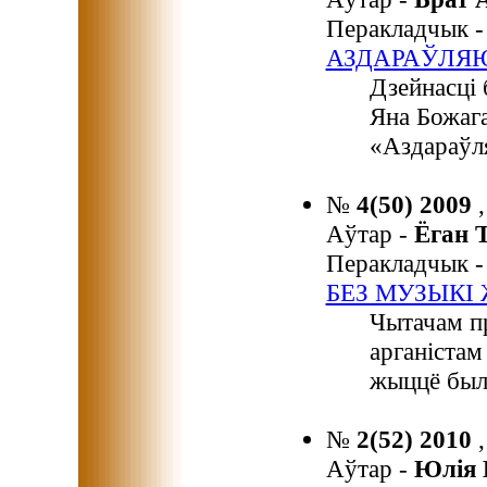
Перакладчык 
АЗДАРАЎЛЯ
Дзейнасці 
Яна Божага
«Аздараўл
№
4(50) 2009
Аўтар -
Ёган
Перакладчык 
БЕЗ МУЗЫКI
Чытачам пр
арганістам
жыццё было
№
2(52) 2010
Аўтар -
Юлія