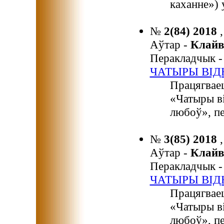
каханне») 
№
2(84) 2018
Аўтар -
Клайв
Перакладчык 
ЧАТЫРЫ ВІД
Працягваец
«Чатыры ві
любоў», пе
№
3(85) 2018
Аўтар -
Клайв
Перакладчык 
ЧАТЫРЫ ВІД
Працягваец
«Чатыры ві
любоў», пе