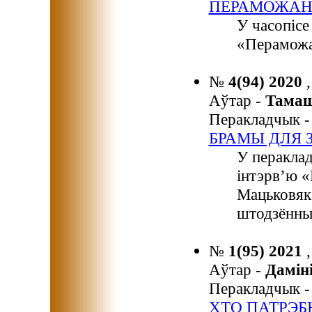
ПЕРАМОЖАН
У часопіс
«Пераможа
№
4(94) 2020
Аўтар -
Тама
Перакладчык 
БРАМЫ ДЛЯ 
У перакла
інтэрв’ю «
Мацьковяк 
штодзённыя
№
1(95) 2021
Аўтар -
Дамі
Перакладчык 
ХТО ПАТРЭБ