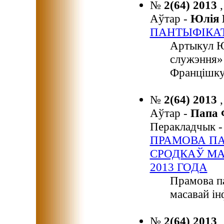
№
2(64) 2013
Аўтар -
Юлія
ПАНТЫФІКАТ
Артыкул Ю
служэння»
Францішку
№
2(64) 2013
Аўтар -
Папа
Перакладчык 
ПРАМОВА ПА
СРОДКАЎ МА
2013 ГОДА
Прамова п
масавай ін
№
2(64) 2013