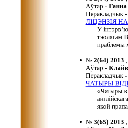
Аўтар -
Ганн
Перакладчык 
ЛІЦЭНЗІЯ Н
У інтэрв’ю
тэолагам 
праблемы х
№
2(64) 2013
Аўтар -
Клайв
Перакладчык 
ЧАТЫРЫ ВІД
«Чатыры в
англійскага
якой прапа
№
3(65) 2013