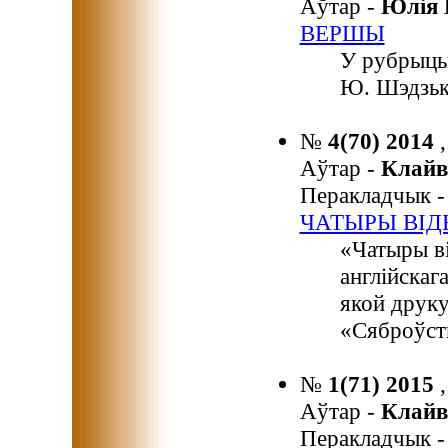
Аўтар -
Юлія
ВЕРШЫ
У рубрыцы
Ю. Шэдзьк
№
4(70) 2014
Аўтар -
Клайв
Перакладчык 
ЧАТЫРЫ ВІД
«Чатыры в
англійскага
якой друку
«Сяброўст
№
1(71) 2015
Аўтар -
Клайв
Перакладчык 