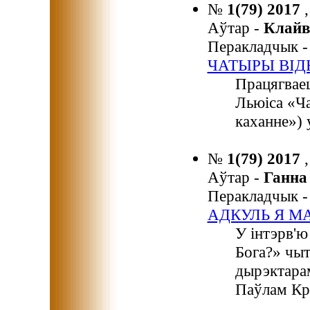
№
1(79) 2017
Аўтар -
Клайв
Перакладчык 
ЧАТЫРЫ ВІД
Працягваец
Льюіса «Ча
каханне») 
№
1(79) 2017
Аўтар -
Ганн
Перакладчык 
АДКУЛЬ Я МА
У інтэрв'ю
Бога?» чыт
дырэктара
Паўлам Кру