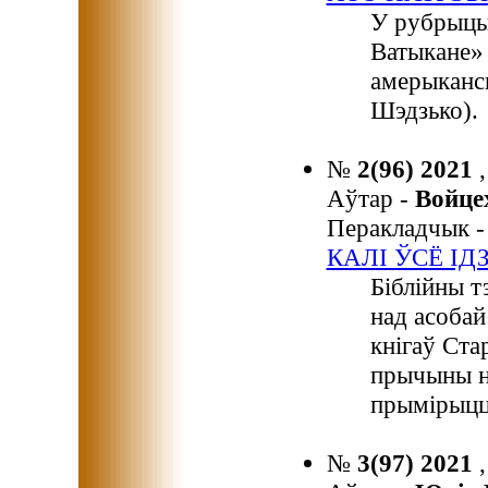
У рубрыцы
Ватыкане» 
амерыканс
Шэдзько).
№
2(96) 2021
Аўтар -
Войц
Перакладчык 
КАЛІ ЎСЁ ІД
Біблійны т
над асобай
кнігаў Стар
прычыны ня
прымірыцца
№
3(97) 2021