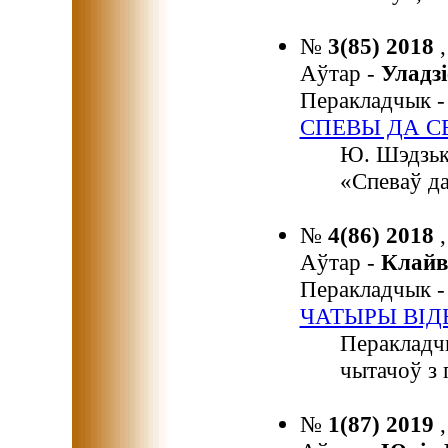
№
3(85) 2018
Аўтар -
Улад
Перакладчык 
СПЕВЫ ДА С
Ю. Шэдзько
«Спеваў да
№
4(86) 2018
Аўтар -
Клайв
Перакладчык 
ЧАТЫРЫ ВІД
Перакладч
чытачоў з 
№
1(87) 2019