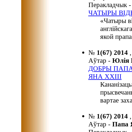
Перакладчык 
ЧАТЫРЫ ВІД
«Чатыры в
англійскага
якой прапа
№
1(67) 2014
Аўтар -
Юлія
ДОБРЫ ПАПА
ЯНА XXIII
Кананізацы
прысвечан
вартае зах
№
1(67) 2014
Аўтар -
Папа 