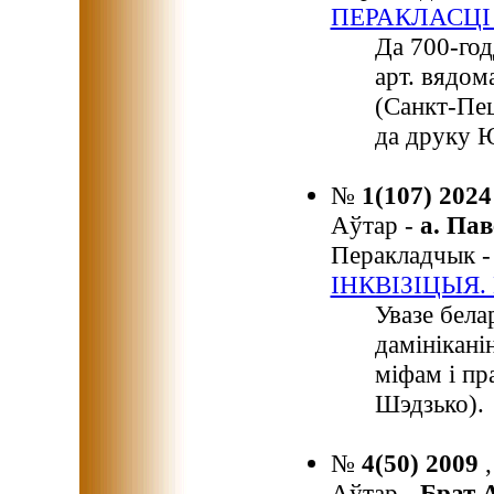
ПЕРАКЛАСЦІ
Да 700-год
арт. вядом
(Санкт-Пе
да друку Ю
№
1(107) 202
Аўтар -
а. Па
Перакладчык 
ІНКВІЗІЦЫЯ
Увазе бела
дамінікані
міфам і пр
Шэдзько).
№
4(50) 2009
Аўтар -
Брат