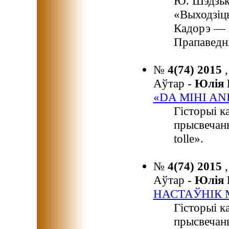
Ю. Шэдзьк
«Выходзіць
Кадорэ — 
Прапаведні
№
4(74) 2015
Аўтар -
Юлія
«DA MIHI AN
Гісторыі к
прысвечаны
tolle».
№
4(74) 2015
Аўтар -
Юлія
НАСТАЎНІК 
Гісторыі к
прысвечан