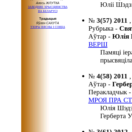
Юліі Шэдзь
Алесь ЖЛУТКА
ЗАХОДНЯЕ ХРЫСЦІЯНСТВА
НА БЕЛАРУСІ
№
3(57) 2011
,
Tрaдыцыя
Яўгeн CАХУТА
Рубрыка -
Свя
УЗOPЫ BЯCHЫ I COHЦA
Аўтар -
Юлія
ВЕРШ
Памяці іер
прысвяціл
№
4(58) 2011
Аўтар -
Гербе
Перакладчык 
МРОЯ ПРА С
Юлія Шэдз
Герберта 
№
3(61) 2012