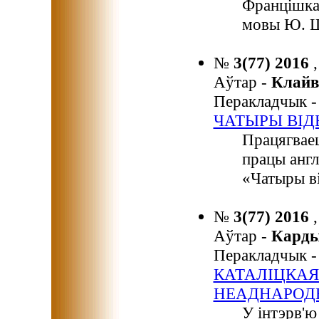
Францішкам
мовы Ю. Ш
№
3(77) 2016
Аўтар -
Клайв
Перакладчык 
ЧАТЫРЫ ВІД
Працягвае
працы англ
«Чатыры ві
№
3(77) 2016
Аўтар -
Кард
Перакладчык 
КАТАЛІЦКАЯ
НЕАДНАРОД
У інтэрв'ю