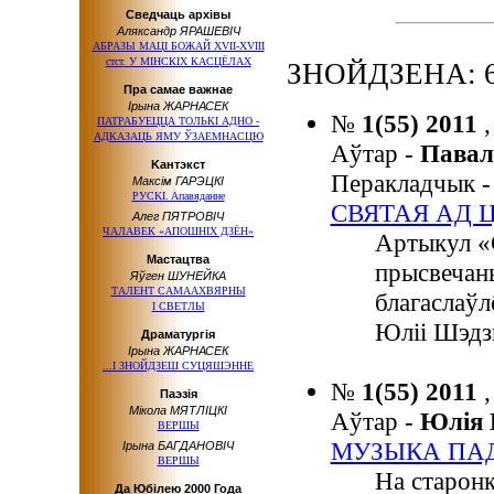
Сведчаць архівы
Аляксандр ЯРАШЕВІЧ
АБРАЗЫ МАЦІ БОЖАЙ ХVІІ-ХVІІІ
стст. У МІНСКІХ КАСЦЁЛАХ
ЗНОЙДЗЕНА: 
Пра самае важнае
Ірына ЖАРНАСЕК
№
1(55) 2011
ПАТРАБУЕЦЦА ТОЛЬКІ АДНО -
АДКАЗАЦЬ ЯМУ ЎЗАЕМНАСЦЮ
Аўтар -
Пава
Kaнтэкcт
Перакладчык 
Максiм ГАРЭЦКІ
РУCKI. Aпaвядaннe
СВЯТАЯ АД 
Алег ПЯТРОВІЧ
ЧАЛАВЕК «АПОШНIХ ДЗЁН»
Артыкул «
Мастацтва
прысвечан
Яўген ШУНЕЙКА
ТАЛЕНТ САМААХВЯРНЫ
благаслаўл
І СВЕТЛЫ
Юліі Шэдз
Драматургія
Ірына ЖАРНАСЕК
...І ЗНОЙДЗЕШ СУЦЯШЭННЕ
№
1(55) 2011
Паэзія
Мікола МЯТЛІЦКІ
Аўтар -
Юлія
ВЕРШЫ
МУЗЫКА ПАД
Ірына БАГДАНОВІЧ
ВЕРШЫ
На старонк
Да Юбілею 2000 Года