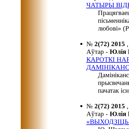
ЧАТЫРЫ ВІД
Працягваец
пісьменнік
любові» (Р
№
2(72) 2015
Аўтар -
Юлія
КАРОТКІ НА
ДАМІНІКАНС
Дамініканс
прысвечан
пачатак іс
№
2(72) 2015
Аўтар -
Юлія
«ВЫХОДЗІЦЬ 