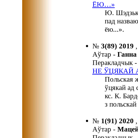
ЁЮ…»
Ю. Шэдзько
пад назва
ёю...».
№
3(89) 2019
Аўтар -
Ганн
Перакладчык 
НЕ ЎЦЯКАЙ 
Польская ж
ўцякай ад 
кс. К. Бар
з польскай
№
1(91) 2020
Аўтар -
Маце
Перакладчык 