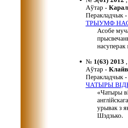
Аўтар -
Кара
Перакладчык 
ТРЫУМФ НА
Асобе муча
прысвечан
насуперак
№
1(63) 2013
Аўтар -
Клайв
Перакладчык 
ЧАТЫРЫ ВІД
«Чатыры в
англійскага
урывак з я
Шэдзько.