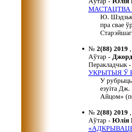
Аўтар -
Юлія
МАСТАЦТВА
Ю. Шэдзько
пра свае ў
Старэйшага
№
2(88) 2019
Аўтар -
Джор
Перакладчык 
УКРЫТЫЯ Ў 
У рубрыцы 
езуіта Дж.
Айцом» (пе
№
2(88) 2019
Аўтар -
Юлія
«АДКРЫВАЦЬ