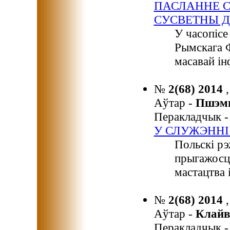
ПАСЛАННЕ С
СУСВЕТНЫ Д
У часопіс
Рымскага 
масавай ін
№
2(68) 2014
Аўтар -
Пшэм
Перакладчык 
У СЛУЖЭННІ
Польскі рэ
прыгажосці
мастацтва 
№
2(68) 2014
Аўтар -
Клайв
Перакладчык 