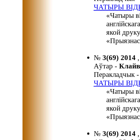
ЧАТЫРЫ ВІД
«Чатыры в
англійскага
якой друку
«Прыязнас
№
3(69) 2014
Аўтар -
Клайв
Перакладчык 
ЧАТЫРЫ ВІД
«Чатыры в
англійскага
якой друку
«Прыязнас
№
3(69) 2014