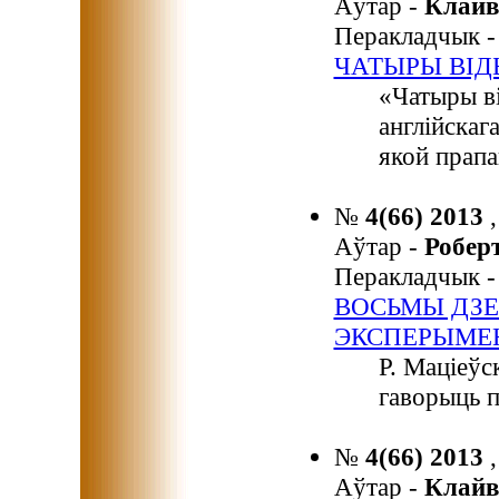
Аўтар -
Клайв
Перакладчык 
ЧАТЫРЫ ВІД
«Чатыры в
англійскага
якой прапа
№
4(66) 2013
Аўтар -
Робе
Перакладчык 
ВОСЬМЫ ДЗЕ
ЭКСПЕРЫМЕ
Р. Маціеўс
гаворыць п
№
4(66) 2013
Аўтар -
Клайв