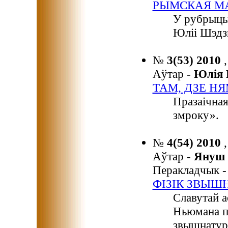
РЫМСКАЯ М
У рубрыцы
Юліі Шэдз
№
3(53) 2010
Аўтар -
Юлія
ТАМ, ДЗЕ НЯ
Празаічная
змроку».
№
4(54) 2010
Аўтар -
Януш
Перакладчык 
ФІЗІК ЗВЫШ
Славутай а
Ньюмана п
звышнатур