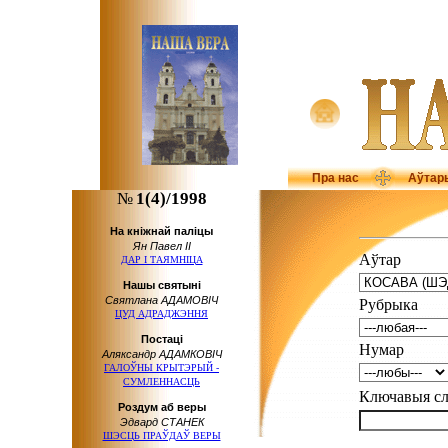
Пра нас
Аўтар
№
1(4)/1998
На кніжнай паліцы
Ян Павел ІІ
Аўтар
ДАР І ТАЯМНІЦА
Нашы святыні
Святлана АДАМОВІЧ
Рубрыка
ЦУД АДРАДЖЭННЯ
Пocтaцi
Нумар
Аляксандр АДАМКОВІЧ
ГАЛОЎНЫ КРЫТЭРЫЙ -
СУМЛЕННАСЦЬ
Ключавыя 
Роздум аб веры
Эдвард СТАНЕК
ШЭСЦЬ ПРАЎДАЎ ВЕРЫ