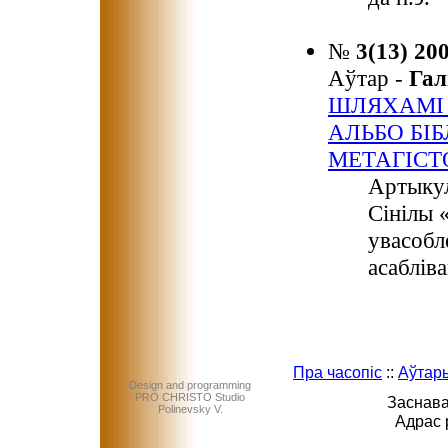
№
3(13) 20
Аўтар -
Гал
ШЛЯХАМІ 
АЛЬБО БІ
МЕТАГІСТ
Артыкул
Сінілы 
увасобл
асабліва
Пра часопіс
::
Аўтар
Design and programming
PRO CHRISTO Studio
Заснава
Polinevsky V.
Адрас 