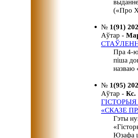
выданне
(«Про Х
№
1(91) 20
Аўтар -
Ма
СТАЎЛЕНН
Пра 4-ю
піша до
назваю 
№
1(95) 20
Аўтар -
Кс
ГІСТОРЫЯ
«СКАЗЕ П
Гэты ну
«Гістор
Юзафа ц