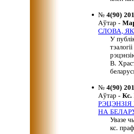
№
4(90) 20
Аўтар -
Ма
СЛОВА, Я
У публі
тэалогі
рэцэнзію
В. Храс
беларус
№
4(90) 20
Аўтар -
Кс
РЭЦЭНЗІЯ
НА БЕЛАР
Увазе ч
кс. праф