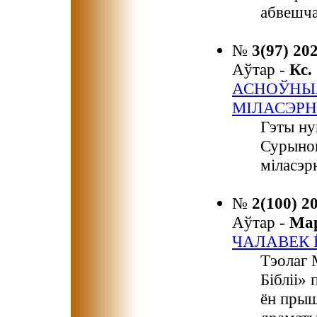
абвешча
№
3(97) 20
Аўтар -
Кс
АСНОЎНЫЯ
МІЛАСЭРН
Гэты ну
Сурынов
міласэр
№
2(100) 2
Аўтар -
Ма
ЧАЛАВЕК
Тэолаг 
Бібліі»
ён прыш