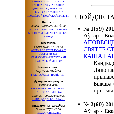
АРЦЫБІСКУП МАГІЛЁЎСКІ
КАСПЕР КАЗІМІР КАЛОНА-
ЦЕЦІШОЎСКІ, МІТРАПАЛІТ
РЫМСКА-КАТАЛІЦКАГА
ЗНОЙДЗЕНА:
КАСЦЁЛА Ў РАСІЙСКАЙ ІМПЕРЫІ
Кантэкст
Айцец Яўген МАЛІНОЎСКІ
№
1(59) 20
Я І ХРЫСЦІЯНСКАЯ 7-Я ПАМІЖ
МНОСТВАМ СМЕРЦІ І АДЗІНКАЙ
Аўтар -
Ев
ЖЫЦЦЯ
АПОВЕСЦЬ
Мастацтва
Галіна ФЛІКОП-СВІТА
СВЯТЛЕ С
АБРАЗЫ СВЯТОГА ЮЗАФА Ў
ЗБОРЫ МУЗЕЯ
КАІНА І А
СТАРАЖЫТНАБЕЛАРУСКАЙ
КУЛЬТУРЫ Ў МІНСКУ
Кандыда
Нашы святыні
Лявонав
Ігар СУРМАЧЭЎСКІ
БУДСЛАЎСКІЯ «ПАМЁНТКІ»
прыпаве
Духоўная літаратура
Быкава 
Юлія КОСАВА
СКАРБ ЖАНОЧАЙ ДУХОЎНАСЦІ
прытчы 
— ТЭРЭЗА АВІЛЬСКАЯ
Святая Тэрэза Авільская
ШЛЯХ ДА ДАСКАНАЛАСЦІ
№
2(60) 20
Літаратурныя шэдэўры
Аўтар -
Ев
Вольга СЕДАКОВА
ПЕРАКЛАСЦІ ДАНТЭ