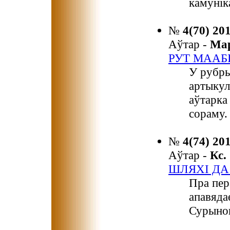
камунік
№
4(70) 20
Аўтар -
Ма
РУТ МААБ
У рубры
артыкул
аўтарка
сораму.
№
4(74) 20
Аўтар -
Кс
ШЛЯХІ ДА
Пра пер
апавядае
Сурынов