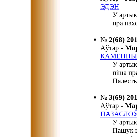
ЭДЭН
У артык
пра пах
№
2(68) 20
Аўтар -
Ма
КАМЕННЫ
У артык
піша пр
Палест
№
3(69) 20
Аўтар -
Ма
ПАЗАСЛОЎ
У артык
Пашук ц