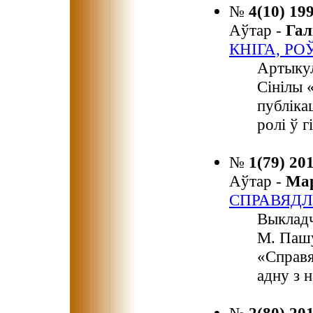
№
4(10) 19
Аўтар -
Гал
КНІГА, Р
Артыкул
Сінілы 
публікац
ролі ў г
№
1(79) 20
Аўтар -
Ма
СПРАВЯДЛ
Выкладч
М. Пашу
«Справя
адну з 