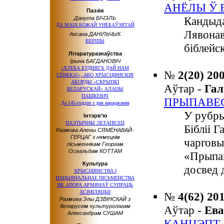
АНЁЛЫ Ў 
Паэзія
Кандыда
Данута БІЧЭЛЬ
ДА МАЦІ БОЖАЙ УНЕБАЎЗЯТАЙ
Лявонав
Аксана ДАНІЛЬЧЫК
ВЕРШЫ
біблейс
Літаратуразнаўства
Ірына БАГДАНОВІЧ
«ХЛЕБА БУДНЯГА ДАЙ НАМ
№
2(20) 20
СЁНЕКА!», АБО ХРЫСЦІЯНСКІЯ
АКОРДЫ «СКРЫПКІ
Аўтар -
Гал
БЕЛАРУСКАЙ» АЛАІЗЫ
ПАШКЕВІЧ
ПРЫПАВЕС
Да 145-годдзя з дня нараджэння
У рубры
Інтэрв’ю
ПАЭТЫЧНЫ ЛЕТАПІСЕЦ
Бібліі 
Размова Алены СЯМЁНАВАЙ-
ГЕРЦАГ з нямецкім
чарговы
пісьменнікам Георгам
Освальдам КОТТАМ
«Прыпав
Культура
досвед д
ХРЫСЦІЯНСТВА І
НАЦЫЯНАЛЬНАЕ ПІСЬМЕНСТВА
ЯК АПОРА АРМЯНАЎ СУПРАЦЬ
АСІМІЛЯЦЫІ
№
4(62) 20
Размова Элы ДЗВІНСКАЙ з
беларускім культуролагам
Аўтар -
Ев
Аляксандрам СУШАМ
КАНЦЭПТ 