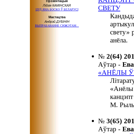
Прэзентацыя
Лідзія КАМІНСКАЯ
СВЕТУ
ЦУД ЯНА БОСКО Ў БЕЛАРУСІ
Кандыда
Мастацтва
Андрэй ДУБІНІН
артыкул
ВЫПРАБАВАННЕ СЮЖЭТАМ...
свету» 
анёла.
№
2(64) 20
Аўтар -
Ев
«АНЁЛЫ Ў
Літарат
«Анёлы 
канцэпт
М. Рыль
№
3(65) 20
Аўтар -
Ев