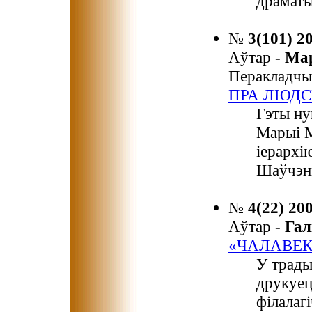
драматы
№
3(101) 2
Аўтар -
Ма
Перакладчы
ПРА ЛЮДС
Гэты ну
Марыі М
іерархі
Шаўчэн
№
4(22) 20
Аўтар -
Гал
«ЧАЛАВЕК
У трады
друкуец
філалаг