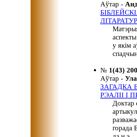
Аўтар -
Ан
БІБЛЕЙСК
ЛІТАРАТУ
Матэрыя
аспекты
у якім 
спадчын
№
1(43) 20
Аўтар -
Ул
ЗАГАДКА 
РЭАЛІІ І 
Доктар 
артыкул
разважа
горада 
да н.э.