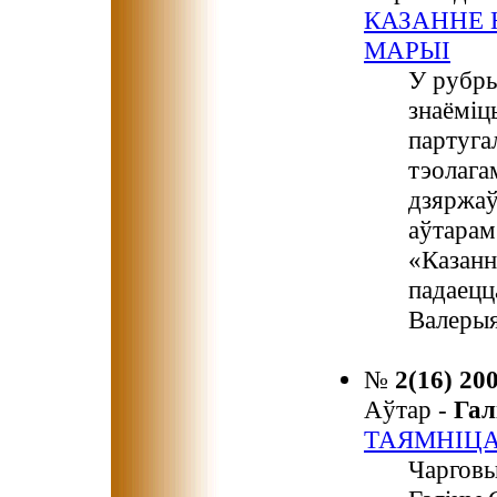
КАЗАННЕ 
МАРЫІ
У рубры
знаёміц
партугал
тэолага
дзяржаў
аўтарам 
«Казанн
падаецц
Валерыя
№
2(16) 20
Аўтар -
Гал
ТАЯМНІЦА
Чарговы