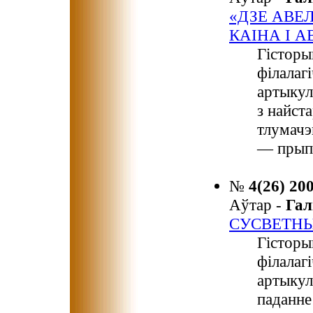
«ДЗЕ АВЕЛ
КАІНА І А
Гісторы
філалаг
артыкул
з найст
тлумачэ
— прыпа
№
4(26) 20
Аўтар -
Гал
СУСВЕТН
Гісторы
філалаг
артыкул
паданне