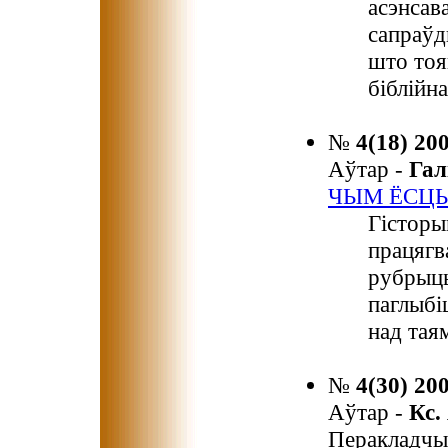
асэнсав
сапраўд
што тоя
біблійна
№
4(18) 20
Аўтар -
Гал
ЧЫМ ЁСЦЬ
Гісторык
працягв
рубрыцы
паглыбі
над тая
№
4(30) 20
Аўтар -
Кс.
Перакладчы