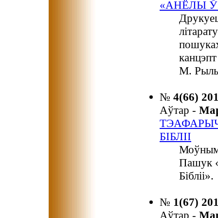
«АНЁЛЫ Ў
Друкуец
літарат
пошуках
канцэпт
М. Рыль
№
4(66) 20
Аўтар -
Ма
ТЭАФАРЫЧНЫ ЭЛЕМ
БІБЛІІ
Моўным 
Пашук «Тэаф
Бібліі».
№
1(67) 20
Аўтар -
Ма