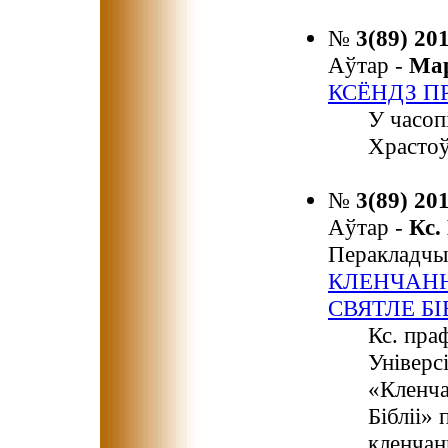
№
3(89) 20
Аўтар -
Ма
КСЁНДЗ П
У часопі
Храстоў
№
3(89) 20
Аўтар -
Кс
Перакладчы
КЛЕНЧАНН
СВЯТЛЕ БІ
Кс. пра
Універс
«Кленча
Бібліі» 
кленчан