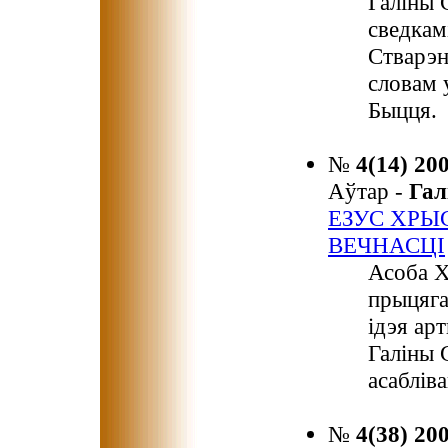
Галіны 
сведкам
Стварэ
словам 
Быцця.
№
4(14) 20
Аўтар -
Гал
ЕЗУС ХРЫ
ВЕЧНАСЦІ
Асоба Х
прыцяга
ідэя арт
Галіны С
асабліва
№
4(38) 20