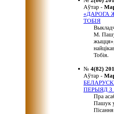
№
2(80) 20
Аўтар -
Ма
«ДАРОГА 
ТОБІЯ
Выкладч
М. Пашу
жыцця»,
найціка
Тобія.
№
4(82) 20
Аўтар -
Ма
БЕЛАРУСК
ПЕРЫЯД З 1
Пра аса
Пашук у
Пісання