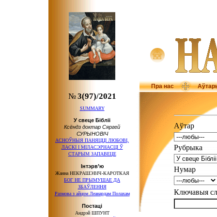
Пра нас
Аўтар
№
3(97)/2021
SUMMARY
У свеце Бібліі
Аўтар
Ксёндз доктар Сяргей
СУРЫНОВІЧ
АСНОЎНЫЯ ПАНЯЦЦІ ЛЮБОВІ,
Рубрыка
ЛАСКІ І МІЛАСЭРНАСЦІ Ў
СТАРЫМ ЗАПАВЕЦЕ
Інтэрв’ю
Нумар
Жанна НЕКРАШЭВІЧ-КАРОТКАЯ
БОГ НЕ ПРЫМУШАЕ ДА
ЗБАЎЛЕННЯ
Ключавыя 
Размова з айцом Леанардам Полахам
Постаці
Андрэй ШПУНТ