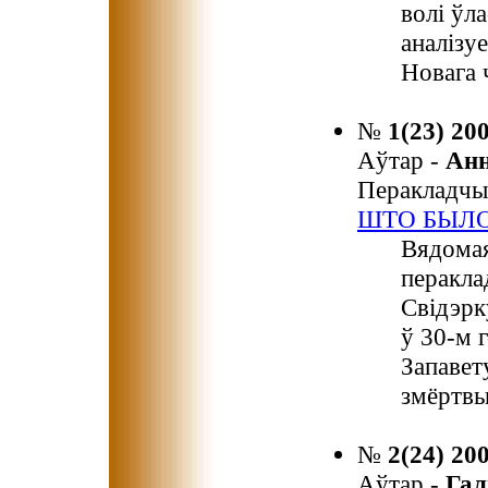
волі ўла
аналізу
Новага 
№
1(23) 20
Аўтар -
Ан
Перакладчы
ШТО БЫЛО
Вядомая 
перакла
Свідэрк
ў 30-м 
Запавет
змёртвы
№
2(24) 20
Аўтар -
Гал