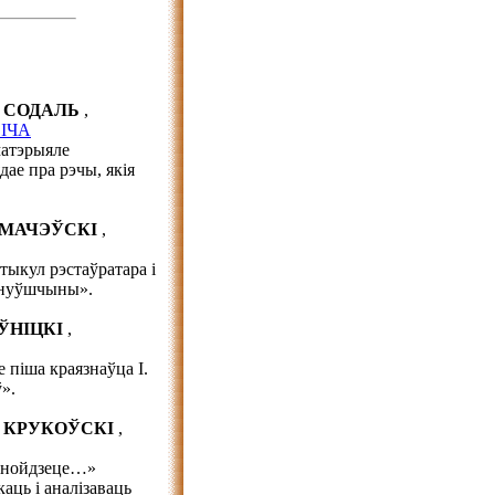
ір СОДАЛЬ
,
ІЧА
матэрыяле
ае пра рэчы, якія
УРМАЧЭЎСКІ
,
тыкул рэстаўратара і
мінуўшчыны».
АЎНІЦКІ
,
 піша краязнаўца І.
».
ір КРУКОЎСКІ
,
 знойдзеце…»
аць і аналізаваць