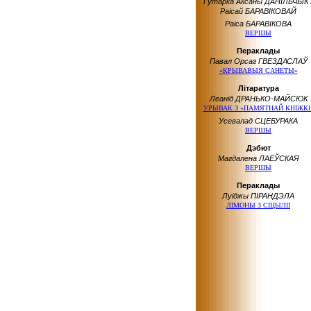
Гутарка Аксаны ДАНІЛЬЧЫК 
Раісай БАРАВІКОВАЙ
Раіса БАРАВІКОВА
ВЕРШЫ
Пераклады
Павал Орсаг ГВЕЗДАСЛАЎ
«КРЫВАВЫЯ САНЕТЫ»
Літаратура
Леанід ДРАНЬКО-МАЙСЮК
УРЫВАК З «ПАМЯТНАЙ КНІЖКІ
Усевалад СЦЕБУРАКА
ВЕРШЫ
Дэбют
Магдалена ЛАЕЎСКАЯ
ВЕРШЫ
Пераклады
Луіджы ПІРАНДЭЛА
ЛІМОНЫ З СІЦЫЛІІ