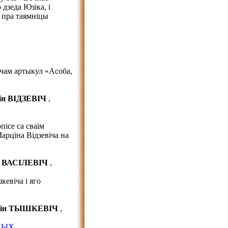
дзеда Юзіка, і
 пра таямніцы
чам артыкул «Асоба,
ін ВІДЗЕВІЧ
,
пісе са сваім
арціна Відзевіча на
ір ВАСІЛЕВІЧ
,
кевіча і яго
цін ТЫШКЕВІЧ
,
НЫХ,