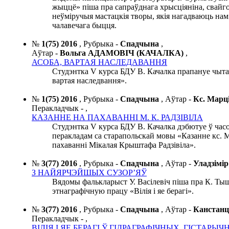
жыццё» піша пра сапраўднага хрысціяніна, свайго 
неўміручыя мастацкія творы, якія нагадваюць нам
чалавечага быцця.
№
1(75) 2016
,
Рубрыка -
Спадчына
,
Аўтар -
Вольга АДАМОВІЧ (КАЧАЛКА)
,
АСОБА, ВАРТАЯ НАСЛЕДАВАННЯ
Студэнтка V курса БДУ В. Качалка прапануе чыта
вартая наследвання».
№
1(75) 2016
,
Рубрыка -
Спадчына
,
Аўтар -
Кс. Марц
Перакладчык -
,
КАЗАННЕ НА ПАХАВАННІ М. К. РАДЗІВІЛА
Студэнтка V курса БДУ В. Качалка дэбютуе ў часо
перакладам са старапольскай мовы «Казанне кс. М
пахаванні Мікалая Крыштафа Радзівіла».
№
3(77) 2016
,
Рубрыка -
Спадчына
,
Аўтар -
Уладзім
З НАЙЯРЧЭЙШЫХ СУЗОР’ЯЎ
Вядомы фалькларыст У. Васілевіч піша пра К. Тыш
этнаграфічную працу «Вілія і яе берагі».
№
3(77) 2016
,
Рубрыка -
Спадчына
,
Аўтар -
Канстан
Перакладчык -
,
ВІЛІЯ І ЯЕ БЕРАГІ Ў ГІДРАГРАФІЧНЫХ, ГІСТАРЫЧ