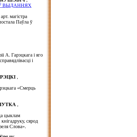
Ў ВЫДАННЯХ
арт. магістра
постала Паўла ў
і А. Гарэцкага і яго
справядлівасці і
АРЭЦКІ
,
арэцкага «Смерць
ЖЛУТКА
,
ца цыклам
кнігадруку, сярод
зеля Слова».