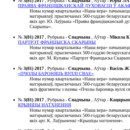
№
3(81) 2017
,
Рубрыка -
Спадчына
,
Аўтар -
Юры Л
ПРАЯВА ФРАНЦІШКАНСКАЙ ДУХОВАСЦІ Ў АКА
Новы нумар квартальніка «Наша вера» пачынаец
матэрыялаў, прысвечаных 500-годдзю беларускага 
якіх арт. Ю. Лаўрыка «Праява францішканскай дух
Скарыны».
№
3(81) 2017
,
Рубрыка -
Спадчына
,
Аўтар -
Мікола
ПАРТРЭТ ФРАНЦЫСКА СКАРЫНЫ
Новы нумар квартальніка «Наша вера» пачынаец
матэрыялаў, прысвечаных 500-годдзю беларускага 
якіх арт. М. Купавы «Партрэт Францыска Скарын
№
3(81) 2017
,
Рубрыка -
Спадчына
,
Аўтар -
Васіль 
«ПЧОЛЫ БАРОНЯЦЬ ВУЛЛІ СВАЕ»
Новы нумар квартальніка «Наша вера» пачынаец
матэрыялаў, прысвечаных 500-годдзю беларускага 
якіх фрагменты з паэмы «Пчолы бароняць вуллі св
№
3(81) 2017
,
Рубрыка -
Спадчына
,
Аўтар -
Кацяры
КРЫНІЦЫ НАТХНЕННЯ
Новы нумар квартальніка «Наша вера» пачынаец
матэрыялаў, прысвечаных 500-годдзю беларускага 
якіх арт. К. Лаўрыненкі «Крыніцы натхнення».