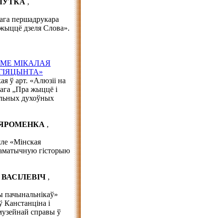
ЖЛУТКА
,
кага першадрукара
жыццё дзеля Слова».
ЭМЕ МІКАЛАЯ
 ГІЯЦЫНТА»
я ў арт. «Алюзіі на
кага „Пра жыццё і
кальных духоўных
й ЯРОМЕНКА
,
яле «Мінская
драматычную гісторыю
ір ВАСІЛЕВІЧ
,
ты пачынальнікаў»
 Канстанціна і
 музейнай справы ў