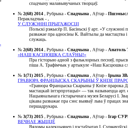
з
спадчыну малавывучаных творцаў.
№
2(68) 2014
,
Рубрыка -
Спадчына
,
Аўтар -
Пшэмысл
Перакладчык -
,
У СЛУЖЭННІ ПРЫГАЖОСЦІ
Польскі рэжысёр П. Басіньскі ў арт. «У служэнні
разважае пра адносіны К. Вайтылы да мастацтва і 
служаць.
»
№
2(68) 2014
,
Рубрыка -
Спадчына
,
Аўтар -
Анатол
«НАШ КАСЦЮШКА СЛАЎНЫ!»
Пра гісторыю адной з фальклорных песняў, прыс
піша А. Трафімчык у артыкуле «Наш Касцюшка с
№
1(71) 2015
,
Рубрыка -
Спадчына
,
Аўтар -
Ірына 
ГРАВЮРА ФРАНЦЫСКА СКАРЫНЫ Ў КНІЗЕ ПРАР
«Гравюра Францыска Скарыны ў Кнізе прарока Да
мастацкай інтэрпрэтацыі» — так называецца арт.
Нацыянальнага гістарычнага музея Беларусі І. Звар
цікава разважае пра сэнс выяваў льва ў працах зн
першадрукара.
№
3(73) 2015
,
Рубрыка -
Спадчына
,
Аўтар -
Ігар С
ВЕЧНАЕ ЖЫЦЦЁ
Вядомы калекцыянер і рэстаўратар І. Сурмачэўскі