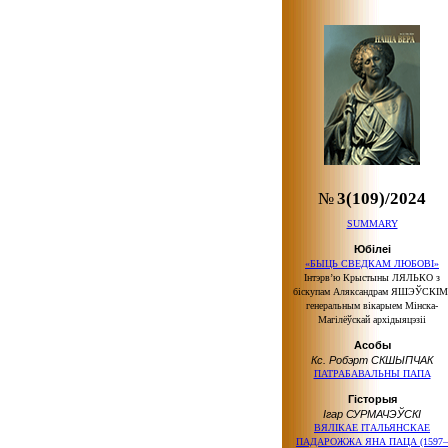
№
3(109)/2024
SUMMARY
Юбілеі
«БЫЦЬ СВЕДКАМ ЛЮБОВІ»
Інтэрв’ю Крыстыны ЛЯЛЬКО з
біскупам Аляксандрам ЯШЭЎСКІМ
генеральным вікарыем Мінска-
Магілёўскай архідыяцэзіі
Асобы
Кс. Робэрт СКШЫПЧАК
ПАТРАБАВАЛЬНЫ ПАПА
Гісторыя
Ігар СУРМАЧЭЎСКІ
ВЯЛІКАЕ ІТАЛЬЯНСКАЕ
ПАДАРОЖЖА ЯНА ПАЦА (1597–