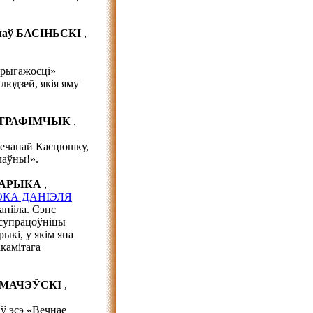
аў БАСІНЬСКІ
,
 прыгажосці»
людзей, якія яму
ь ТРАФІМЧЫК
,
вечанай Касцюшку,
лаўны!».
ЗВАРЫКА
,
ОКА ДАНІЭЛЯ
нііла. Сэнс
 супрацоўніцы
ыкі, у якім яна
акамітага
УРМАЧЭЎСКІ
,
 ў эсэ «Вечнае