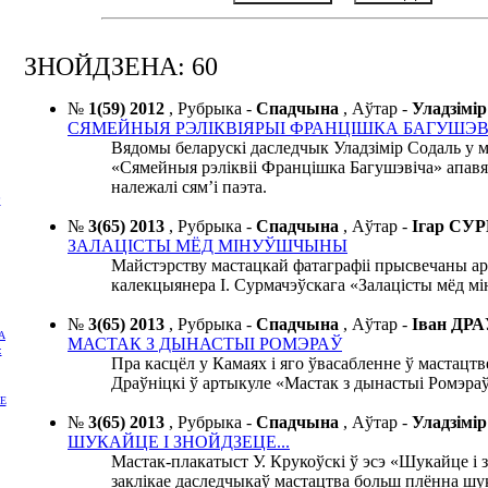
ЗНОЙДЗЕНА: 60
№
1(59) 2012
,
Рубрыка -
Спадчына
,
Аўтар -
Уладзім
СЯМЕЙНЫЯ РЭЛІКВІЯРЫІ ФРАНЦІШКА БАГУШЭВ
Вядомы беларускі даследчык Уладзімір Содаль у 
«Сямейныя рэліквіі Францішка Багушэвіча» апавяд
належалі сям’і паэта.
Р
№
3(65) 2013
,
Рубрыка -
Спадчына
,
Аўтар -
Ігар С
ЗАЛАЦІСТЫ МЁД МІНУЎШЧЫНЫ
Майстэрству мастацкай фатаграфіі прысвечаны ар
калекцыянера І. Сурмачэўскага «Залацісты мёд 
№
3(65) 2013
,
Рубрыка -
Спадчына
,
Аўтар -
Іван ДР
А
МАСТАК З ДЫНАСТЫІ РОМЭРАЎ
:
Пра касцёл у Камаях і яго ўвасабленне ў мастацтве
Драўніцкі ў артыкуле «Мастак з дынастыі Ромэраў
Е
№
3(65) 2013
,
Рубрыка -
Спадчына
,
Аўтар -
Уладзім
ШУКАЙЦЕ І ЗНОЙДЗЕЦЕ...
Мастак-плакатыст У. Крукоўскі ў эсэ «Шукайце і
заклікае даследчыкаў мастацтва больш плённа шук