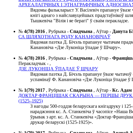
АРХЕАЛАГІЧНЫХ І ЭТНАГРАФІЧНЫХ АДНОСІНА
Вядомы фалькларыст У. Васілевіч прапануе ўвазе 
кнігі аднаго з найславуцейшых прадстаўнікоў шля
Тышкевіча "Вілія і яе берагі" ў сваім перакладзе.
№
4(78) 2016
,
Рубрыка -
Спадчына
,
Аўтар -
Данута 
СА ШЛЯХОТНАГА РОДУ КАНАНОВІЧАЎ
Вядомая паэтка Д. Бічэль прапануе чытачам прадм
Канановіча «Дзе Луконіца ўпадае ў Шчару».
№
4(78) 2016
,
Рубрыка -
Спадчына
,
Аўтар -
Франці
Перакладчык -
,
ДЗЕ ЛУКОНІЦА ЎПАДАЕ Ў ШЧАРУ
Вядомая паэтка Д. Бічэль прапануе ўвазе чытачоў 
успамінаў Ф. Канановіча «Дзе Луконіца ўпадае ў
№
1(79) 2017
,
Рубрыка -
Спадчына
,
Аўтар -
Кс. Ада
ДОКТАР ФРАНЦІШАК СКАРЫНА — ПЕРШЫ ДРУК
(1525–1925)
З нагоды 500-годдзя беларускага кнігадруку і 125-
нараджэння кс. А. Станкевіча ў часопісе «Наша В
ўрывак з арт. кс. А. Станкевіча «Доктар Франц
друкар беларускі (1525-1925)».
№
1(79) 2017
,
Рубрыка -
Спадчына
,
Аўтар -
Андрэй