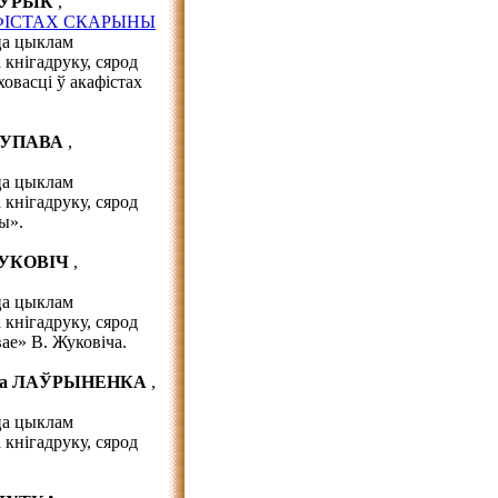
АЎРЫК
,
ФІСТАХ СКАРЫНЫ
ца цыклам
кнігадруку, сярод
овасці ў акафістах
 КУПАВА
,
ца цыклам
кнігадруку, сярод
ы».
ЖУКОВІЧ
,
ца цыклам
кнігадруку, сярод
ае» В. Жуковіча.
на ЛАЎРЫНЕНКА
,
ца цыклам
кнігадруку, сярод