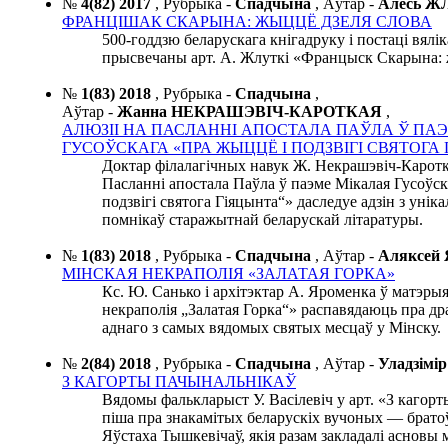
№
4(82) 2017
,
Рубрыка -
Спадчына
,
Аўтар -
Алесь 
ФРАНЦІШАК СКАРЫНА: ЖЫЦЦЁ ДЗЕЛЯ СЛОВА
500-годдзю беларускага кнігадруку і постаці вялі
прысвечаны арт. А. Жлуткі «Францыск Скарына: 
№
1(83) 2018
,
Рубрыка -
Спадчына
,
Аўтар -
Жанна НЕКРАШЭВІЧ-КАРОТКАЯ
,
АЛЮЗІІ НА ПАСЛАННІ АПОСТАЛА ПАЎЛА Ў ПА
ГУСОЎСКАГА «ПРА ЖЫЦЦЁ І ПОДЗВІГІ СВЯТОГА
Доктар філалагічных навук Ж. Некрашэвіч-Каротка
Пасланні апостала Паўла ў паэме Мікалая Гусоўс
подзвігі святога Гіяцынта“» даследуе адзін з уні
помнікаў старажытнай беларускай літаратуры.
№
1(83) 2018
,
Рубрыка -
Спадчына
,
Аўтар -
Аляксе
МІНСКАЯ НЕКРАПОЛІЯ «ЗАЛАТАЯ ГОРКА»
Кс. Ю. Санько і архітэктар А. Яроменка ў матэры
некраполія „Залатая Горка“» распавядаюць пра 
аднаго з самых вядомых святых месцаў у Мінску.
№
2(84) 2018
,
Рубрыка -
Спадчына
,
Аўтар -
Уладзім
З КАГОРТЫ ПАЧЫНАЛЬНІКАЎ
Вядомы фалькларыст У. Васілевіч у арт. «З кагор
піша пра знакамітых беларускіх вучоных — братоў
Яўстаха Тышкевічаў, якія разам закладалі асновы