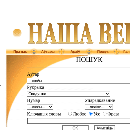
Пра нас
Аўтары
Архіў
Пошук
Гал
ПОШУК
Аўтар
,
Рубрыка
Нумар
Упарадкаванне
Ключавыя словы
Любое
Усе
Фраза