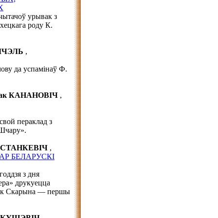
Х
чытачоў урывак з
хецкага роду К.
БІЧЭЛЬ
,
ову да успамінаў Ф.
шак КАНАНОВІЧ
,
свой пераклад з
 Шчару».
м СТАНКЕВІЧ
,
АР БЕЛАРУСКІ
годдзя з дня
ера» друкуецца
ішак Скарына — першы
 АКУШЭВІЧ
,