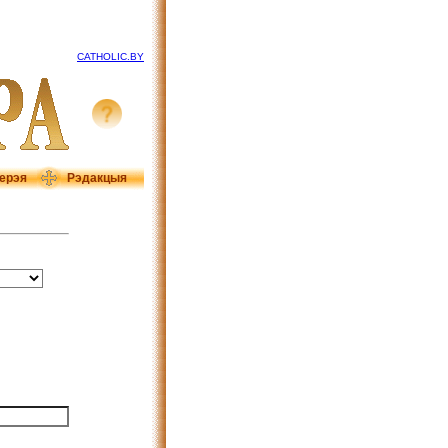
CATHOLIC.BY
ерэя
Рэдакцыя