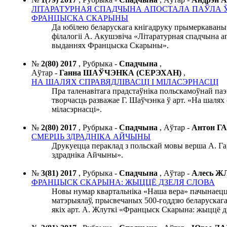
ЛІТАРАТУРНАЯ СПАДЧЫНА АПОСТАЛА ПАЎЛА 
ФРАНЦЫСКА СКАРЫНЫ
Да юбілею беларускага кнігадруку прымеркаваны 
філалогіі А. Акушэвіча «Літаратурная спадчына а
выданнях Францыска Скарыны».
№
2(80) 2017
,
Рубрыка -
Спадчына
,
Аўтар -
Ганна ШАЎЧЭНКА (СЕРЭХАН)
,
НА ШАЛЯХ СПРАВЯДЛІВАСЦІ І МІЛАСЭРНАСЦІ
Пра таленавітага прадстаўніка польскамоўнай паэзі
творчасць разважае Г. Шаўчэнка ў арт. «На шалях 
міласэрнасці».
№
2(80) 2017
,
Рубрыка -
Спадчына
,
Аўтар -
Антон Г
СМЕРЦЬ ЗДРАДНІКА АЙЧЫНЫ
Друкуецца пераклад з польскай мовы верша А. Г
здрадніка Айчыны».
№
3(81) 2017
,
Рубрыка -
Спадчына
,
Аўтар -
Алесь 
ФРАНЦЫСК СКАРЫНА: ЖЫЦЦЁ ДЗЕЛЯ СЛОВА
Новы нумар квартальніка «Наша вера» пачынаец
матэрыялаў, прысвечаных 500-годдзю беларускага 
якіх арт. А. Жлуткі «Францыск Скарына: жыццё д