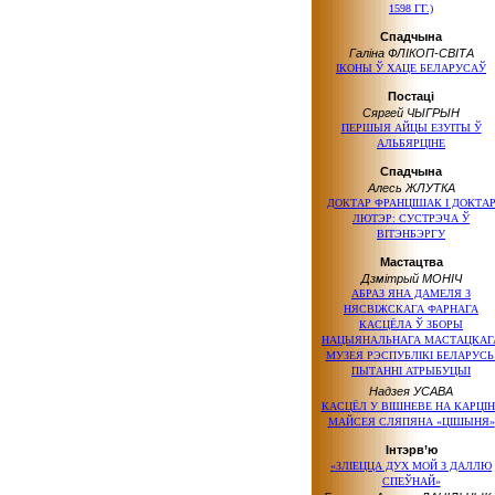
1598 ГГ.)
Спадчына
Галіна ФЛІКОП-СВІТА
ІКОНЫ Ў ХАЦЕ БЕЛАРУСАЎ
Постаці
Сяргей ЧЫГРЫН
ПЕРШЫЯ АЙЦЫ ЕЗУІТЫ Ў
АЛЬБЯРЦІНЕ
Спадчына
Алесь ЖЛУТКА
ДОКТАР ФРАНЦІШАК І ДОКТА
ЛЮТЭР: СУСТРЭЧА Ў
ВІТЭНБЭРГУ
Мастацтва
Дзмітрый МОНІЧ
АБРАЗ ЯНА ДАМЕЛЯ З
НЯСВІЖСКАГА ФАРНАГА
КАСЦЁЛА Ў ЗБОРЫ
НАЦЫЯНАЛЬНАГА МАСТАЦКАГ
МУЗЕЯ РЭСПУБЛІКІ БЕЛАРУСЬ
ПЫТАННІ АТРЫБУЦЫІ
Надзея УСАВА
КАСЦЁЛ У ВІШНЕВЕ НА КАРЦІН
МАЙСЕЯ СЛЯПЯНА «ЦІШЫНЯ»
Інтэрв’ю
«ЗЛІЕЦЦА ДУХ МОЙ З ДАЛЛЮ
СПЕЎНАЙ»