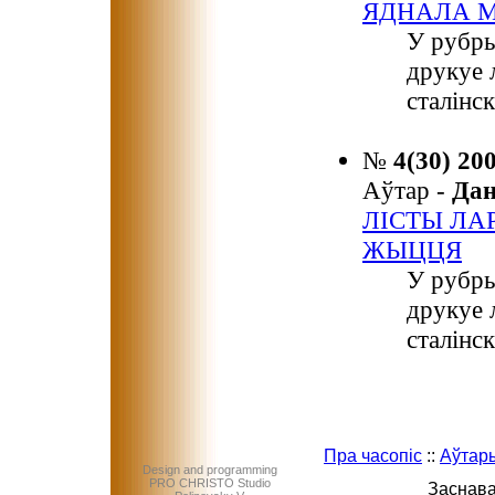
ЯДНАЛА М
У рубры
друкуе 
сталінс
№
4(30) 20
Аўтар -
Да
ЛІСТЫ ЛА
ЖЫЦЦЯ
У рубры
друкуе 
сталінс
Пра часопіс
::
Аўтар
Design and programming
PRO CHRISTO Studio
Заснава