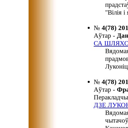
прадста
"Вілія і
№
4(78) 20
Аўтар -
Да
СА ШЛЯХО
Вядомая
прадмов
Луконіц
№
4(78) 20
Аўтар -
Фр
Перакладчы
ДЗЕ ЛУКО
Вядомая
чытачоў