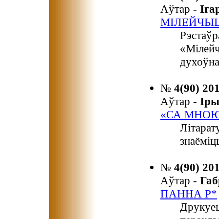
Аўтар -
Іг
МІЛЕЙЧЫЦ
Рэстаўр
«Мілейч
духоўна
№
4(90) 20
Аўтар -
Ір
«СА МНОЮ,
Літарат
знаёміц
№
4(90) 20
Аўтар -
Га
ПАННА Р*
Друкуец