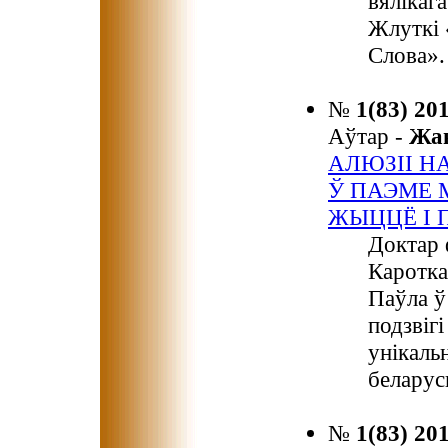
вялікаг
Жлуткі 
Слова».
№
1(83) 20
Аўтар -
Жа
АЛЮЗІІ Н
Ў ПАЭМЕ 
ЖЫЦЦЁ І 
Доктар 
Каротка
Паўла ў
подзвігі
унікаль
беларус
№
1(83) 20