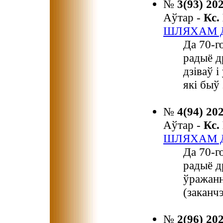
№
3(93) 20
Аўтар -
Кс
ШЛЯХАМ Д
Да 70-г
радыё д
дзіваў і
які быў
№
4(94) 20
Аўтар -
Кс
ШЛЯХАМ Д
Да 70-г
радыё д
ўражанн
(заканчэ
№
2(96) 20