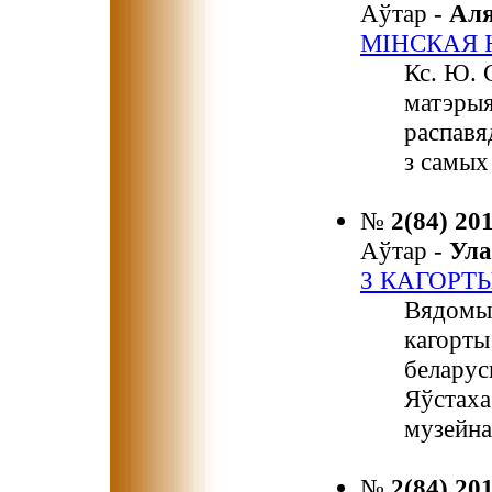
Аўтар -
Ал
МІНСКАЯ 
Кс. Ю. 
матэрыя
распавя
з самых
№
2(84) 20
Аўтар -
Ула
З КАГОРТ
Вядомы 
кагорты
беларус
Яўстаха
музейна
№
2(84) 20