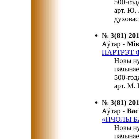
500-год
арт. Ю.
духовас
№
3(81) 20
Аўтар -
Мі
ПАРТРЭТ
Новы ну
пачынае
500-год
арт. М.
№
3(81) 20
Аўтар -
Ва
«ПЧОЛЫ Б
Новы ну
пачынае