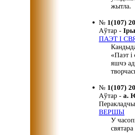
жытла.
№
1(107) 2
Аўтар -
Ір
ПАЭТ І С
Кандыда
«Паэт і
яшчэ ад
творчас
№
1(107) 2
Аўтар -
а.
Перакладчы
ВЕРШЫ
У часоп
святара