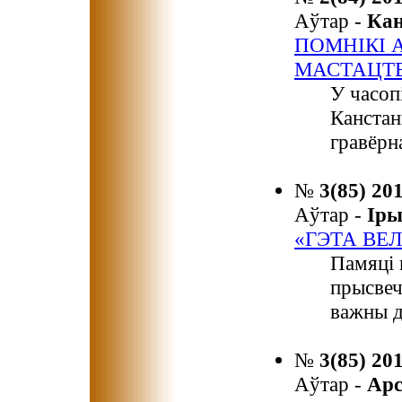
Аўтар -
Ка
ПОМНІКІ 
МАСТАЦТ
У часоп
Канстан
гравёрн
№
3(85) 20
Аўтар -
Ір
«ГЭТА ВЕ
Памяці 
прысвеч
важны д
№
3(85) 20
Аўтар -
Арс