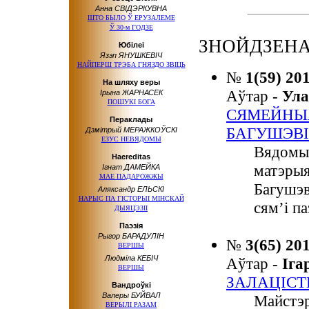
Анна СВІДЭРКУВНА
ШТО БЫЛО Ў ЕРУЗАЛЕМЕ
Ў 30-м ГОДЗЕ
ЗНОЙДЗЕНА:
Юбілеі
Язэп ЯНУШКЕВІЧ
НАЙПЕРШ ТРЭБА ГНЯЗДО ЗВІЦЬ
№
1(59) 20
На шляху веры
Аўтар -
Ул
Ірына ЖАРНАСЕК
ПОШУКІ БОГА
СЯМЕЙНЫЯ
Пераклады
БАГУШЭВ
Дзмітрый МЕРАЖКОЎСКІ
ЕЗУС НЕВЯДОМЫ
Вядомы 
Haereditas
матэрыя
Ігнат ДАМЕЙКА
МАЕ ПАДАРОЖЖЫ
Багушэв
Аляксандр ЕЛЬСКІ
НАРЫС ПА ГІСТОРЫІ МІНСКАЙ
сям’і па
ДЫЯЦЭЗІІ
Паэзія
Рыгор БАРАДУЛІН
№
3(65) 20
ВЕРШЫ
Людміла КЕБІЧ
Аўтар -
Іг
ВЕРШЫ
ЗАЛАЦІС
Вандроўкі
Валеры БУЙВАЛ
Майстэр
ВЕРЫЛІ РАЗАМ