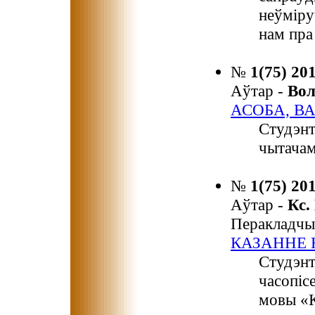
неўміру
нам пра
№
1(75) 20
Аўтар -
Во
АСОБА, В
Студэнт
чытачам
№
1(75) 20
Аўтар -
Кс.
Перакладчы
КАЗАННЕ Н
Студэнт
часопіс
мовы «К