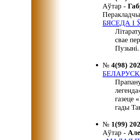
Аўтар -
Га
Перакладчы
БЯСЕДА І
Літарат
свае пе
Пузыні.
№
4(98) 20
БЕЛАРУСК
Прапану
легенда
газеце 
гады Та
№
1(99) 20
Аўтар -
Ал