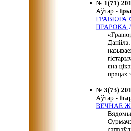
№
1(71) 20
Аўтар -
Ір
ГРАВЮРА 
ПРАРОКА 
«Гравюр
Данііла
называе
гістарыч
яна цік
працах 
№
3(73) 20
Аўтар -
Іг
ВЕЧНАЕ 
Вядомы 
Сурмачэ
сапраўд