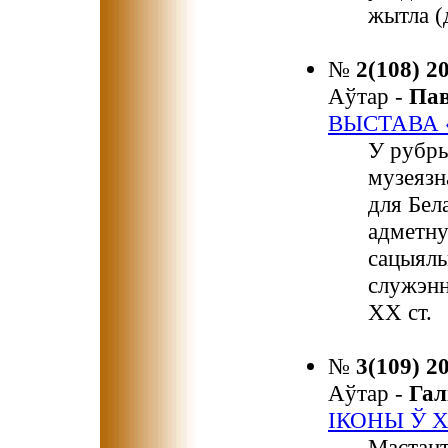
жытла (
№
2(108) 2
Аўтар -
Па
ВЫСТАВА «
У рубр
музеязн
для Бел
адметну
сацыяль
служэнн
ХХ ст.
№
3(109) 2
Аўтар -
Га
ІКОНЫ Ў 
Мастацт