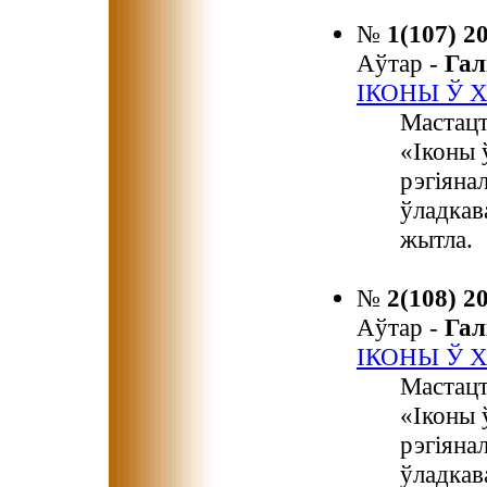
№
1(107) 2
Аўтар -
Га
ІКОНЫ Ў 
Мастацт
«Іконы 
рэгіяна
ўладкав
жытла.
№
2(108) 2
Аўтар -
Га
ІКОНЫ Ў 
Мастацт
«Іконы 
рэгіяна
ўладкав