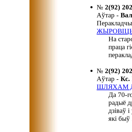
№
2(92) 20
Аўтар -
Ва
Перакладчы
ЖЫРОВІЦЫ
На стар
праца г
перакла
№
2(92) 20
Аўтар -
Кс
ШЛЯХАМ Д
Да 70-г
радыё д
дзіваў і
які быў