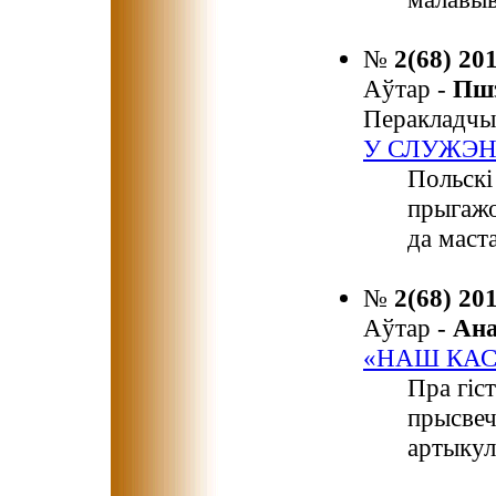
№
2(68) 20
Аўтар -
Пш
Перакладчы
У СЛУЖЭН
Польскі
прыгажо
да маст
№
2(68) 20
Аўтар -
Ан
«НАШ КА
Пра гіс
прысвеч
артыкул