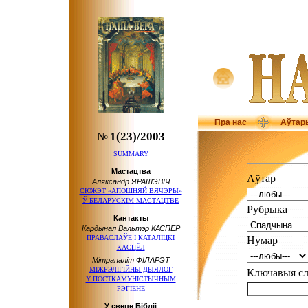
Пра нас
Аўтар
№
1(23)/2003
SUMMARY
Мастацтва
Аўтар
Аляксандр ЯРАШЭВІЧ
СЮЖЭТ «АПОШНЯЙ ВЯЧЭРЫ»
Ў БЕЛАРУСКІМ
МАСТАЦТВЕ
Рубрыка
Кантакты
Кардынал Вальтэр КАСПЕР
ПРАВАСЛАЎЕ І КАТАЛІЦКІ
Нумар
КАСЦЁЛ
Мітрапаліт ФІЛАРЭТ
МІЖРЭЛІГІЙНЫ ДЫЯЛОГ
Ключавыя 
У ПОСТКАМУНІСТЫЧНЫМ
РЭГІЁНЕ
У свеце Бібліі