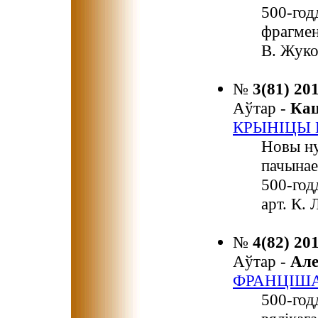
500-год
фрагмен
В. Жуко
№
3(81) 20
Аўтар -
Ка
КРЫНІЦЫ
Новы ну
пачынае
500-год
арт. К.
№
4(82) 20
Аўтар -
Ал
ФРАНЦІША
500-год