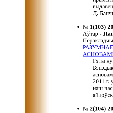
выдавец
Д. Банч
№
1(103) 2
Аўтар -
Па
Перакладчы
РАЗУМНАЕ
АСНОВАМІ
Гэты ну
Бэнэдык
асновам
2011 г. 
наш час
айцоўск
№
2(104) 2