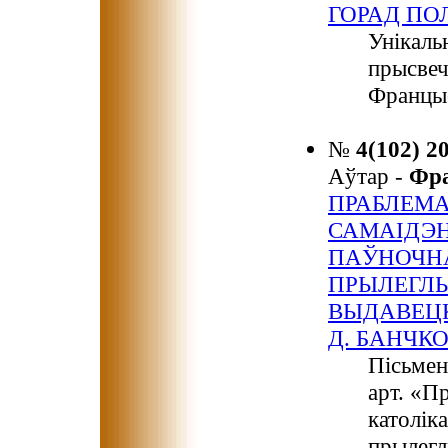
ГОРАД ПО
Унікаль
прысвеч
Францыс
№
4(102) 2
Аўтар -
Фр
ПРАБЛЕМ
САМАІДЭН
ПАЎНОЧНА
ПРЫЛЕГЛЫ
ВЫДАВЕЦК
Д. БАНЧК
Пісьмен
арт. «П
католік
прылегл