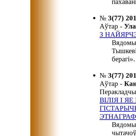
пахаван
№
3(77) 20
Аўтар -
Ула
З НАЙЯРЧ
Вядомы 
Тышкеві
берагі».
№
3(77) 20
Аўтар -
Ка
Перакладчы
ВІЛІЯ І Я
ГІСТАРЫЧ
ЭТНАГРАФ
Вядомы 
чытачоў