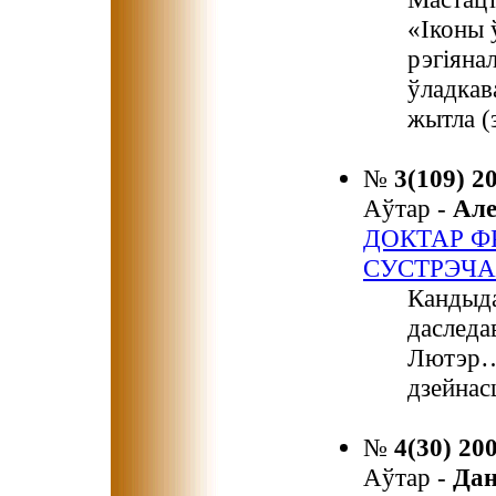
«Іконы 
рэгіяна
ўладкав
жытла (
№
3(109) 2
Аўтар -
Ал
ДОКТАР Ф
СУСТРЭЧА
Кандыда
даследа
Лютэр…»
дзейнас
№
4(30) 20
Аўтар -
Да