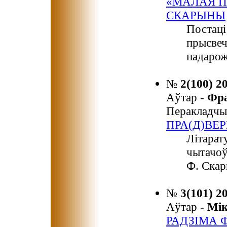
«МАЛАЯ 
СКАРЫНЫ
Постаці
прысвеч
падарож
№
2(100) 2
Аўтар -
Фр
Перакладчы
ПРА(Д)ВЕ
Літарат
чытачоў
Ф. Скар
№
3(101) 2
Аўтар -
Мі
РАДЗІМА