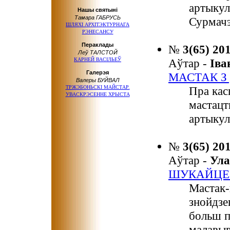
артыкул
Нашы святыні
Тамара ГАБРУСЬ
Сурмачэ
ШЛЯХІ АРХІТЭКТУРНАГА
РЭНЕСАНСУ
Пераклады
№
3(65) 20
Леў ТАЛСТОЙ
КАРНЕЙ ВАСІЛЬЕЎ
Аўтар -
Ів
Галерэя
МАСТАК З
Валеры БУЙВАЛ
ТРЖЭБОНЬСКІ МАЙСТАР.
Пра кас
УВАСКРЭСЕННЕ ХРЫСТА
мастацт
артыкул
№
3(65) 20
Аўтар -
Ул
ШУКАЙЦЕ 
Мастак-
знойдзе
больш п
малавыв