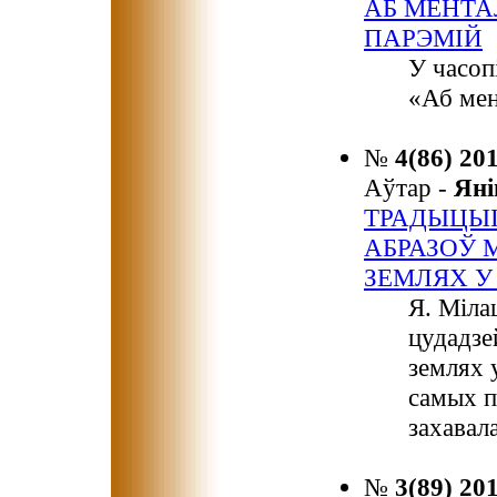
АБ МЕНТА
ПАРЭМІЙ
У часоп
«Аб мен
№
4(86) 20
Аўтар -
Ян
ТРАДЫЦЫ
АБРАЗОЎ 
ЗЕМЛЯХ У К
Я. Міла
цудадзе
землях 
самых п
захавал
№
3(89) 20