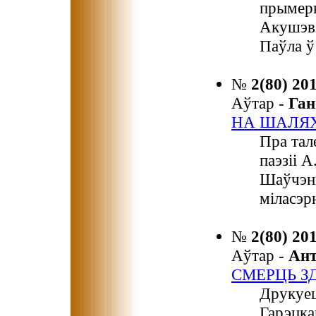
прымерк
Акушэві
Паўла ў
№
2(80) 20
Аўтар -
Га
НА ШАЛЯХ
Пра тал
паэзіі А
Шаўчэнк
міласэр
№
2(80) 20
Аўтар -
Ан
СМЕРЦЬ З
Друкуец
Гарэцка