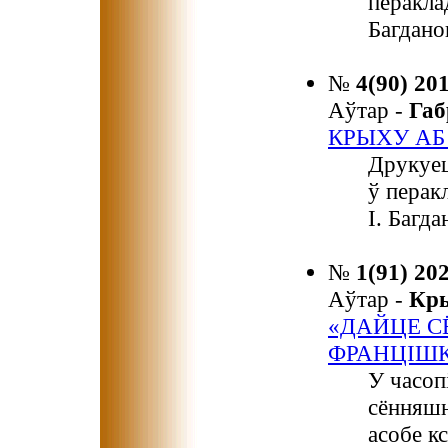
перакла
Багдано
№
4(90) 20
Аўтар -
Га
КРЫХУ АБ
Друкуец
ў перак
І. Багда
№
1(91) 20
Аўтар -
Кр
«ДАЙЦЕ 
ФРАНЦІШК
У часоп
сённяшн
асобе кс