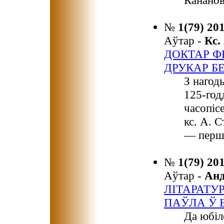
Кананов
№
1(79) 20
Аўтар -
Кс
ДОКТАР 
ДРУКАР БЕ
З нагод
125-год
часопіс
кс. А. 
— першы
№
1(79) 20
Аўтар -
Ан
ЛІТАРАТУ
ПАЎЛА Ў
Да юбіл