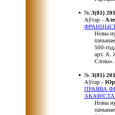
№
3(81) 20
Аўтар -
Ал
ФРАНЦЫСК
Новы ну
пачынае
500-год
арт. А.
Слова».
№
3(81) 20
Аўтар -
Юр
ПРАЯВА Ф
АКАФІСТ
Новы ну
пачынае