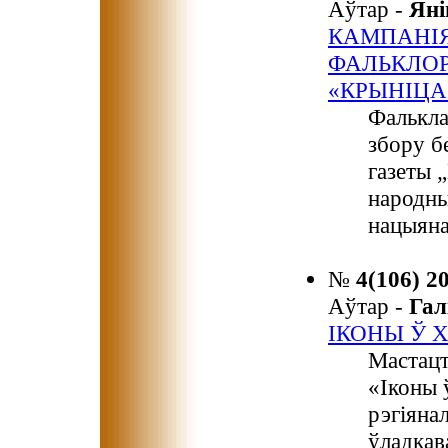
Аўтар -
Ян
КАМПАНІЯ
ФАЛЬКЛОР
«КРЫНІЦА
Фалькла
збору б
газеты 
народны
нацыяна
№
4(106) 2
Аўтар -
Га
ІКОНЫ Ў 
Мастацт
«Іконы 
рэгіяна
ўладкав