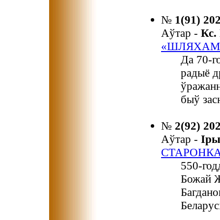
№
1(91) 20
Аўтар -
Кс
«ШЛЯХАМ 
Да 70-г
радыё д
ўражання
быў зас
№
2(92) 20
Аўтар -
Ір
СТАРОНКА
550-год
Божай Ж
Багдано
Беларус