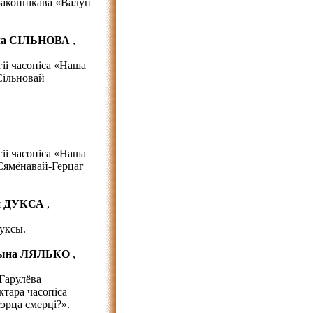
Законнікава «Валун
ла СІЛЬНОВА
,
гіі часопіса «Наша
Сільновай
гіі часопіса «Наша
Сямёнавай-Герцаг
н ДУКСА
,
уксы.
ына ЛЯЛЬКО
,
 Гарулёва
ктара часопіса
эрца смерці?».