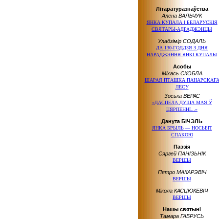
Літаратуразнаўства
Алена ВАЛЬЧУК
ЯНКА КУПАЛА І БЕЛАРУСКІЯ
СВЯТАРЫ-АДРАДЖЭНЦЫ
Уладзімір СОДАЛЬ
ДА 130-ГОДДЗЯ З ДНЯ
НАРАДЖЭННЯ ЯНКІ КУПАЛЫ
Асобы
Міхась СКОБЛА
ШАРАЯ ПТАШКА ПАНАРСКАГ
ЛЕСУ
Зоська ВЕРАС
«ДАСПЕЛА ДУША МАЯ Ў
ЦЯРПЕННІ...»
Данута БІЧЭЛЬ
ЯНКА БРЫЛЬ — НОСЬБІТ
СПАКОЮ
Паэзія
Сяргей ПАНІЗЬНІК
ВЕРШЫ
Пятро МАКАРЭВІЧ
ВЕРШЫ
Мікола КАСЦЮКЕВІЧ
ВЕРШЫ
Нашы святыні
Тамара ГАБРУСЬ