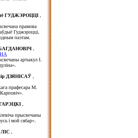
ыё ГУДЖЭРОЦЦІ
,
рысвечана прамова
аўдыё Гуджэроцці,
родным паэтам.
 БАГДАНОВІЧ
,
ІНА
ысвечаны артыкул І.
дуліна».
мір ДЗЯНІСАЎ
,
кага прафесара М.
Карповіч».
 ГАРЭЦКІ
,
Гілевіча прысвечаны
усь і мой сябар».
 ЛІС
,