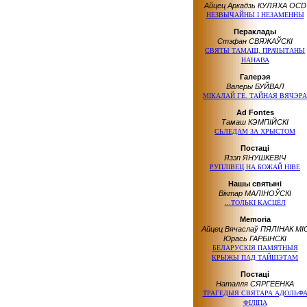
Айцец Аркадзь КУЛЯХА OCD
НЕЗВЫЧАЙНЫ І НЕЗАМЕННЫ
Пераклады
Стэфан СВЯЖАЎСКІ
СВЯТЫ ТАМАШ, ПРАЧЫТАНЫ
НАНАВА
Галерэя
Валеры БУЙВАЛ
МІКАЛАЙ ГЕ. ТАЙНАЯ ВЯЧЭРА
Ad Fontes
Тамаш КЭМПІЙСКІ
СЬЛЕДАМ ЗА ХРЫСТОМ
Постаці
Язэп ЯНУШКЕВІЧ
РУПЛІВЕЦ НА БОЖАЙ НІВЕ
Нашы святыні
Віктар МАЛІНОЎСКІ
...ТОЛЬКІ КАСЦЁЛ
Memoria
Айцец Вячаслаў ПЯЛІНАК MI
Юрась ГАРБІНСКІ
БЕЛАРУСКІЯ ПАМЯТНЫЯ
КРЫЖЫ ПАД ТАЙШЭТАМ
Постаці
Наталля СЯРГЕЕНКА
ТРАГЕДЫЯ СВЯТАРА АДОЛЬФ
ФІЛІПА