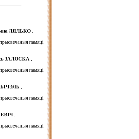
ына ЛЯЛЬКО
,
прысвечаныя памяці
ась ЗАЛОСКА
,
прысвечаныя памяці
а БІЧЭЛЬ
,
прысвечаныя памяці
ІЛЕВІЧ
,
прысвечаныя памяці