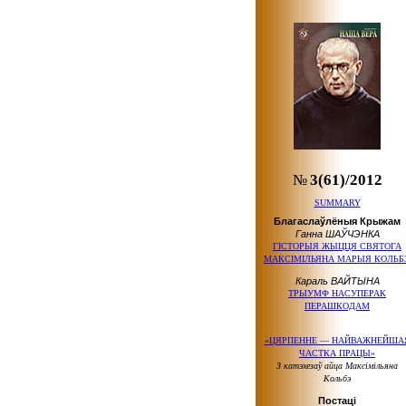
№
3(61)/2012
SUMMARY
Благаслаўлёныя Крыжам
Ганна ШАЎЧЭНКА
ГІСТОРЫЯ ЖЫЦЦЯ СВЯТОГА
МАКСІМІЛЬЯНА МАРЫЯ КОЛЬБ
Караль ВАЙТЫНА
ТРЫУМФ НАСУПЕРАК
ПЕРАШКОДАМ
«ЦЯРПЕННЕ — НАЙВАЖНЕЙША
ЧАСТКА ПРАЦЫ»
З катэхезаў айца Максімільяна
Кольбэ
Постаці