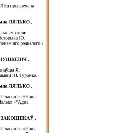
 Ліса прысвечана
ына ЛЯЛЬКО
,
тальным слове
гісторыка Ю.
енам яго рэдкалегіі і
ЯНУШКЕВІЧ
,
азнаўцы Я.
амяці Ю. Туронка.
ына ЛЯЛЬКО
,
гіі часопіса «Наша
Лялько «“Адна
й ЗАКОННІКАЎ
,
гіі часопіса «Наша