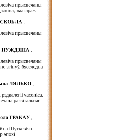
Гілевіча прысвечаны
зяніна, змагара».
ь СКОБЛА
,
Гілевіча прысвечаны
а НУЖДЗІНА
,
Гілевіча прысвечаны
не згінуў, бясследна
ына ЛЯЛЬКО
,
рэдкалегіі часопіса,
ечана развітальнае
ікола ГРАКАЎ
,
 Яна Шуткевіча
р эпохі