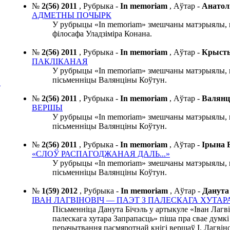
№
2(56) 2011
,
Рубрыка -
In memoriam
,
Аўтар -
Анато
АДМЕТНЫ ПОЧЫРК
У рубрыцы «In memoriam» змешчаны матэрыялы, 
філосафа Уладзіміра Конана.
№
2(56) 2011
,
Рубрыка -
In memoriam
,
Аўтар -
Крыст
ПАКЛІКАНАЯ
У рубрыцы «In memoriam» змешчаны матэрыялы, 
пісьменніцы Валянціны Коўтун.
А
№
2(56) 2011
,
Рубрыка -
In memoriam
,
Аўтар -
Валян
ВЕРШЫ
У рубрыцы «In memoriam» змешчаны матэрыялы, 
пісьменніцы Валянціны Коўтун.
№
2(56) 2011
,
Рубрыка -
In memoriam
,
Аўтар -
Ірына
«СЛОЎ РАСПАГОДЖАНАЯ ДАЛЬ...»
У рубрыцы «In memoriam» змешчаны матэрыялы, 
пісьменніцы Валянціны Коўтун.
№
1(59) 2012
,
Рубрыка -
In memoriam
,
Аўтар -
Данут
ІВАН ЛАГВІНОВІЧ — ПАЭТ З ПАЛЕСКАГА ХУТАР
Пісьменніца Данута Бічэль у артыкуле «Іван Лагв
палескага хутара Запрапасць» піша пра свае думкі
перачытвання пасмяротнай кнігі вершаў І. Лагвіно