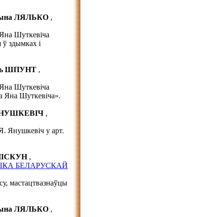
ына ЛЯЛЬКО
,
 Яна Шуткевіча
 ў здымках і
зь ШПУНТ
,
 Яна Шуткевіча
а Яна Шуткевіча».
ЯНУШКЕВІЧ
,
Я. Янушкевіч у арт.
ПІСКУН
,
ЫКА БЕЛАРУСКАЙ
су, мастацтвазнаўцы
ына ЛЯЛЬКО
,