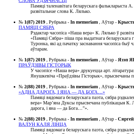
СЛОВА ЎДЗЯЧНАСЦІ
Памяці таленавітага беларускага фалькларыста А.
развітальнае слова К. Лялько.
№
1(87) 2019
,
Рубрыка -
In memoriam
,
Аўтар -
Крыст
ПАМЯЦІ СЯБРА
Рэдактар часопіса «Наша вера» К. Лялько ў разві
«Памяці Сябра» піша пра выдатнага беларускага 
Туронка, які ад пачатку заснавання часопіса быў чл
аўтарам.
№
1(87) 2019
,
Рубрыка -
In memoriam
,
Аўтар -
Язэп 
ПРАЎДЗІВЫ ГІСТОРЫК
У часопісе «Наша вера» друкуецца арт. літаратур
Янушкевіча «Праўдзівы Гісторык», прысвечаны п
№
2(88) 2019
,
Рубрыка -
In memoriam
,
Аўтар -
Крыст
«АДНА ДАРОГА, І ЯНА — ДА БОГА…»
Памяці вядомага беларускага паэта, сябра рэдкале
вера» Мар’яна Дуксы прысвечана публікацыя К. 
дарога, і яна — да Бога…”».
№
2(88) 2019
,
Рубрыка -
In memoriam
,
Аўтар -
Сярге
ВАЛУН КАЛЯ ЛІНЦА
Памяці вядомага беларускага паэта, сябра рэдкале