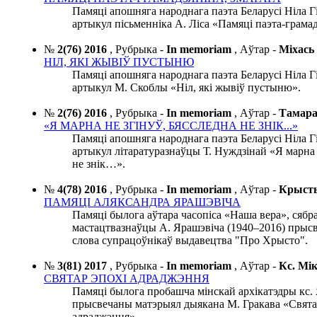
Памяці апошняга народнага паэта Беларусі Ніла 
артыкул пісьменніка А. Ліса «Памяці паэта-грамад
№
2(76) 2016
,
Рубрыка -
In memoriam
,
Аўтар -
Міхас
НІЛ, ЯКІ ЖЫВІЎ ПУСТЫНЮ
Памяці апошняга народнага паэта Беларусі Ніла 
артыкул М. Скоблы «Ніл, які жывіў пустыню».
№
2(76) 2016
,
Рубрыка -
In memoriam
,
Аўтар -
Тамар
«Я МАРНА НЕ ЗГІНУЎ, БЯССЛЕДНА НЕ ЗНІК...»
Памяці апошняга народнага паэта Беларусі Ніла 
артыкул літаратуразнаўцы Т. Нуждзінай «Я марна 
не знік…».
№
4(78) 2016
,
Рубрыка -
In memoriam
,
Аўтар -
Крыст
ПАМЯЦІ АЛЯКСАНДРА ЯРАШЭВІЧА
Памяці былога аўтара часопіса «Наша вера», сябра 
мастацтвазнаўцы А. Ярашэвіча (1940–2016) прысв
слова супрацоўнікаў выдавецтва "Про Хрысто".
№
3(81) 2017
,
Рубрыка -
In memoriam
,
Аўтар -
Кс. М
СВЯТАР ЭПОХІ АДРАДЖЭННЯ
Памяці былога пробашча мінскай архікатэдры кс.
прысвечаны матэрыял дыякана М. Гракава «Свята
адраджэння».