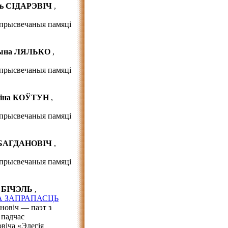
ль СІДАРЭВІЧ
,
прысвечаныя памяці
ына ЛЯЛЬКО
,
прысвечаныя памяці
ціна КОЎТУН
,
прысвечаныя памяці
 БАГДАНОВІЧ
,
прысвечаныя памяці
а БІЧЭЛЬ
,
А ЗАПРАПАСЦЬ
іновіч — паэт з
 падчас
віча «Элегія