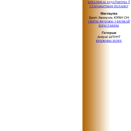
КАТАЛІЦКАЕ БУДАЎНІЦТВА Ў
СТАРАЖЫТНЫМ ПОЛАЦКУ
Мастацтва
Брат Эмануэль ЮРАН OH
СВЯТЫ ЯН БОЖЫ З ВЯЛІКАЙ
БЕРАСТАВІЦЫ
Гісторыя
Андрэй ШПУНТ
КРЫЖОВЫ ШЛЯХ