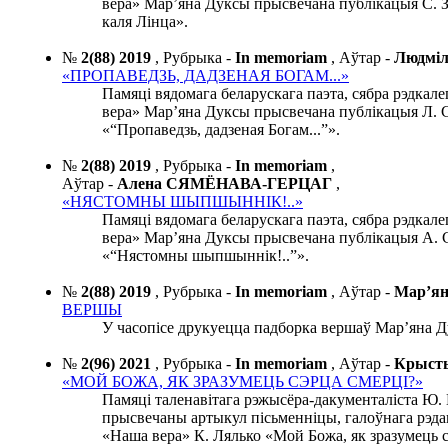
вера» Мар’яна Дуксы прысвечана публікацыя С. 
каля Лінца».
№
2(88) 2019
,
Рубрыка -
In memoriam
,
Аўтар -
Людмі
«ПРОПАВЕДЗЬ, ДАДЗЕНАЯ БОГАМ...»
Памяці вядомага беларускага паэта, сябра рэдкале
вера» Мар’яна Дуксы прысвечана публікацыя Л. 
«“Пропаведзь, дадзеная Богам...”».
№
2(88) 2019
,
Рубрыка -
In memoriam
,
Аўтар -
Алена СЯМЁНАВА-ГЕРЦАГ
,
«НЯСТОМНЫ ШЫПШЫННІК!..»
Памяці вядомага беларускага паэта, сябра рэдкале
вера» Мар’яна Дуксы прысвечана публікацыя А. 
«“Нястомны шыпшыннік!..”».
№
2(88) 2019
,
Рубрыка -
In memoriam
,
Аўтар -
Мар’я
ВЕРШЫ
У часопісе друкуецца падборка вершаў Мар’яна Д
№
2(96) 2021
,
Рубрыка -
In memoriam
,
Аўтар -
Крыст
«МОЙ БОЖА, ЯК ЗРАЗУМЕЦЬ СЭРЦА СМЕРЦІ?»
Памяці таленавітага рэжысёра-дакументаліста Ю.
прысвечаны артыкул пісьменніцы, галоўнага рэда
«Наша вера» К. Лялько «Мой Божа, як зразумець с