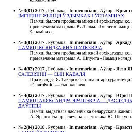
№
3(81) 2017
,
Рубрыка -
In memoriam
,
Аўтар -
Крыст
ІМГНЕННІ ЖЫЦЦЯ Ў ЗДЫМКАХ І ЎСПАМІНАХ
Памяці былога пробашча мінскай архікатэдры кс.
прысвечаны матэрыял К. Лялько «Імгненні жыцця
ўспамінах».
№
3(81) 2017
,
Рубрыка -
In memoriam
,
Аўтар -
Аркад
ПАМЯЦІ КСЯНДЗА ЯНА ШУТКЕВІЧА
Памяці былога пробашча мінскай архікатэдры кс.
прысвечаны матэрыял А. Шпунта «Памяці ксяндз
№
4(82) 2017
,
Рубрыка -
In memoriam
,
Аўтар -
Язэп 
САЛЕЗІЯНІН — СЫН КАВАЛЯ
Пра ксяндза Я. Такарскага піша літаратуразнаўца 
«Салезіянін — сын каваля».
№
4(82) 2017
,
Рубрыка -
In memoriam
,
Аўтар -
Юры 
ПАМЯЦІ АЛЯКСАНДРА ЯРАШЭВІЧА — ДАСЛЕДЧ
ДАЎНІНЫ
Памяці выдатнага даследчыка беларускага іканапі
А. Ярашэвіча прысвечана эсэ мастака Ю. Піскуна.
№
2(84) 2018
,
Рубрыка -
In memoriam
,
Аўтар -
Крыст