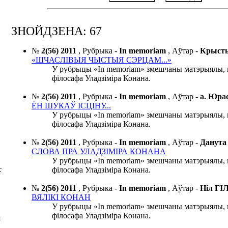
ЗНОЙДЗЕНА: 67
№
2(56) 2011
,
Рубрыка -
In memoriam
,
Аўтар -
Крыст
«ШЧАСЛІВЫЯ ЧЫСТЫЯ СЭРЦАМ...»
У рубрыцы «In memoriam» змешчаны матэрыялы, 
філосафа Уладзіміра Конана.
№
2(56) 2011
,
Рубрыка -
In memoriam
,
Аўтар -
а. Юр
ЁН ШУКАЎ ІСЦІНУ...
У рубрыцы «In memoriam» змешчаны матэрыялы, 
філосафа Уладзіміра Конана.
№
2(56) 2011
,
Рубрыка -
In memoriam
,
Аўтар -
Данут
СЛОВА ПРА УЛАДЗІМІРА КОНАНА
У рубрыцы «In memoriam» змешчаны матэрыялы, 
філосафа Уладзіміра Конана.
C
№
2(56) 2011
,
Рубрыка -
In memoriam
,
Аўтар -
Ніл Г
ВЯЛІКІ КОНАН
У рубрыцы «In memoriam» змешчаны матэрыялы, 
філосафа Уладзіміра Конана.
А