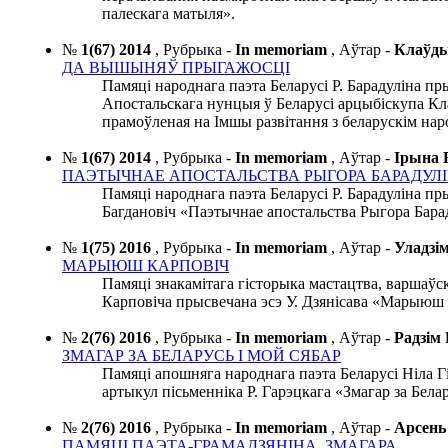
палескага матыля».
№
1(67) 2014
,
Рубрыка -
In memoriam
,
Аўтар -
Клаўд
ДА ВЫШЫНЯЎ ПРЫГАЖОСЦІ
Памяці народнага паэта Беларусі Р. Барадуліна п
Апостальскага нунцыя ў Беларусі арцыбіскупа Кл
прамоўленая на Імшы развітання з беларускім на
№
1(67) 2014
,
Рубрыка -
In memoriam
,
Аўтар -
Ірына
ПАЭТЫЧНАЕ АПОСТАЛЬСТВА РЫГОРА БАРАДУЛ
Памяці народнага паэта Беларусі Р. Барадуліна пр
Багдановіч «Паэтычнае апостальства Рыгора Бара
№
1(75) 2016
,
Рубрыка -
In memoriam
,
Аўтар -
Уладзі
МАРЫЮШ КАРПОВІЧ
Памяці знакамітага гісторыка мастацтва, варшаўс
Карповіча прысвечана эсэ У. Дзянісава «Марыюш 
№
2(76) 2016
,
Рубрыка -
In memoriam
,
Аўтар -
Радзім
ЗМАГАР ЗА БЕЛАРУСЬ І МОЙ СЯБАР
Памяці апошняга народнага паэта Беларусі Ніла 
артыкул пісьменніка Р. Гарэцкага «Змагар за Белар
№
2(76) 2016
,
Рубрыка -
In memoriam
,
Аўтар -
Арсень
ПАМЯЦІ ПАЭТА-ГРАМАДЗЯНІНА, ЗМАГАРА