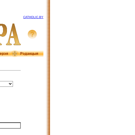
CATHOLIC.BY
ерэя
Рэдакцыя