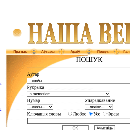
Пра нас
Аўтары
Архіў
Пошук
Гал
ПОШУК
Аўтар
Э
Рубрыка
Нумар
Упарадкаванне
Я
Ключавыя словы
Любое
Усе
Фраза