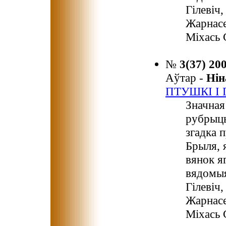
Гілевіч
Жарнасе
Міхась 
№
3(37) 20
Аўтар -
Ні
ПТУШКІ І
Значная
рубрыцы
згадка 
Брыля, 
вянок я
вядомыя
Гілевіч
Жарнасе
Міхась 