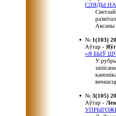
СЛЯДЫ Н
Светлай
развіта
Аксаны 
№
1(103) 2
Аўтар -
Яў
«Я БЫЎ Ш
У рубры
запісан
канонік
вечнасц
№
3(105) 2
Аўтар -
Ле
УПРЫГОЖЫ