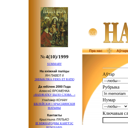
Пра нас
Аўтар
№
4(10)/1999
SUMMARY
На кніжнай паліцы
Аўтар
ЯН ПАВЕЛ ІІ
ЭНЦЫКЛІКА FIDES ET RATIO
Рубрыка
Да юбілею 2000 Года
Аляксей ЯРОМЕНКА
«НАПАЧАТКУ БЫЛО СЛОВА...»
Нумар
Уладзімір КОНАН
БІБЛЕЙСКІЯ І ХРЫСЦІЯНСКІЯ
МАТЫВЫ
Ключавыя 
Кантакты
Крыстына ЛЯЛЬКО
ІІІ МІЖНАРОДНЫ КАНГРЭС
RENOVABIS