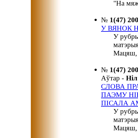
"На мяж
№
1(47) 20
У ВЯНОК 
У рубр
матэрыя
Мацяш, 
№
1(47) 20
Аўтар -
Ні
СЛОВА ПР
ПАЭМУ НІ
ПІСАЛА А
У рубр
матэрыя
Мацяш, 