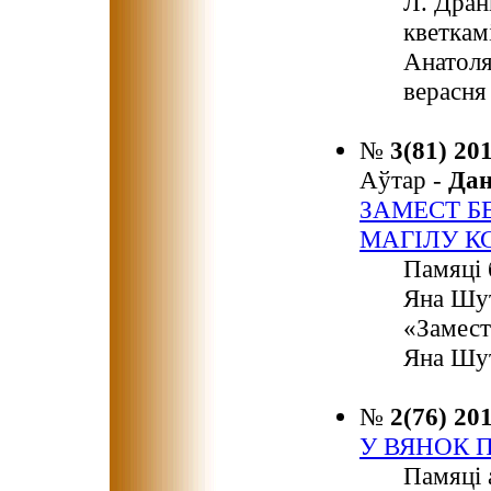
Л. Дран
кветкам
Анатоля
верасня 
№
3(81) 20
Аўтар -
Да
ЗАМЕСТ Б
МАГІЛУ К
Памяці 
Яна Шут
«Замест
Яна Шут
№
2(76) 20
У ВЯНОК 
Памяці 