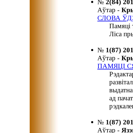
№
2(84) 20
Аўтар -
Кр
СЛОВА ЎД
Памяці 
Ліса пр
№
1(87) 20
Аўтар -
Кр
ПАМЯЦІ С
Рэдакта
развіта
выдатна
ад пача
рэдкалег
№
1(87) 20
Аўтар -
Яз