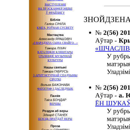
ВЫСТУПЛЕННІ
НА ПРЭСКАНФЕРЭНЦЫІ
Ў ФРАЙЗІНГУ
ЗНОЙДЗЕНА:
Біблія
Галіна СІНІЛА
КНІГА, РОЎНАЯ СУСВЕТУ
№
2(56) 20
Мастацтва
Аўтар -
Кр
Аляксандр ЯРАШЭВІЧ
«І НАРАДЗІЛА СЫНА СВАЙГО...»
«ШЧАСЛІВ
Тамара ЛІХАЧ
КАТАЛІЦКІЯ КЛЯШТАРЫ
У рубр
І РАЗВІЦЦЁ
МУЗЫЧНАЙ
КУЛЬТУРЫ
матэрыя
Нашы святыні
Уладзім
Тамара ГАБРУСЬ
З АРХІТЭКТУРНАЙ СПАДЧЫНЫ
СІРОТКІ
Вольга БАЖЭНАВА
№
2(56) 20
ФАТОГРАФ І ДАСЛЕДЧЫК
Аўтар -
а.
Паэзія
Таіса БОНДАР
ЁН ШУКАЎ 
ВЕРШЫ
У рубр
Роздум аб веры
Эдвард СТАНЕК
матэрыя
ШЭСЦЬ ПРАЎДАЎ ВЕРЫ
Уладзім
Проза