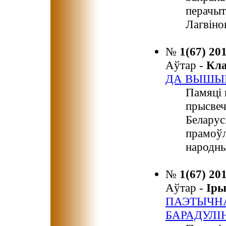
перачыт
Лагвіно
№
1(67) 20
Аўтар -
Кл
ДА ВЫШЫ
Памяці 
прысвеч
Беларус
прамоўл
народны
№
1(67) 20
Аўтар -
Ір
ПАЭТЫЧНА
БАРАДУЛІ