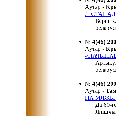
Аўтар -
Кр
ЛІСТАПАД
Верш К.
беларус
№
4(46) 20
Аўтар -
Кр
«ПАЧЫНАЕЦ
Артыкул
беларус
№
4(46) 20
Аўтар -
Та
НА МЯЖЫ
Да 60-г
Янішчыц