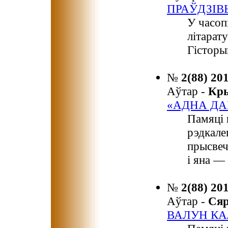
ПРАЎДЗІВ
У часоп
літарат
Гісторы
№
2(88) 20
Аўтар -
Кр
«АДНА ДА
Памяці 
рэдкале
прысвеч
і яна —
№
2(88) 20
Аўтар -
Ся
ВАЛУН КА