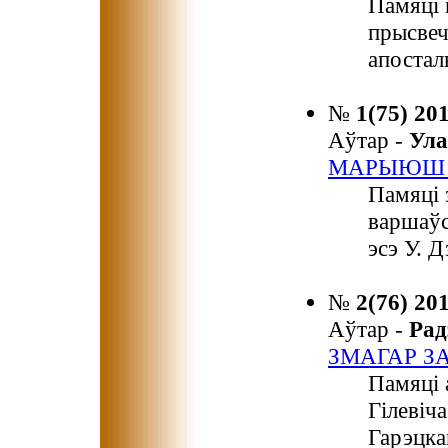
Памяці 
прысвеч
апостал
№
1(75) 20
Аўтар -
Ул
МАРЫЮШ 
Памяці 
варшаўс
эсэ У. 
№
2(76) 20
Аўтар -
Ра
ЗМАГАР ЗА
Памяці 
Гілевіч
Гарэцка