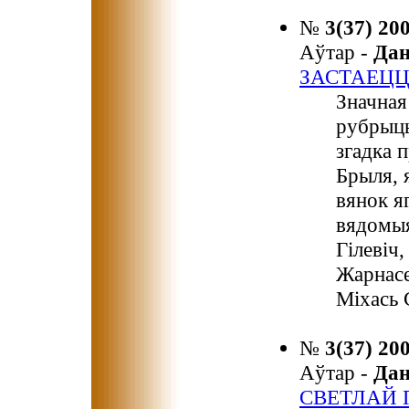
№
3(37) 20
Аўтар -
Да
ЗАСТАЕЦЦА
Значная
рубрыцы
згадка 
Брыля, 
вянок я
вядомыя
Гілевіч
Жарнасе
Міхась 
№
3(37) 20
Аўтар -
Да
СВЕТЛАЙ 