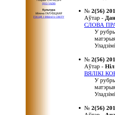
Генрых СЯНКЕВІЧ
QUO VADIS
№
2(56) 20
Культура
Мілена ГАЛУБІЦКАЯ
Аўтар -
Да
ГОСЦЯ З ІНШАГА СВЕТУ
СЛОВА ПР
У рубр
матэрыя
Уладзім
№
2(56) 20
Аўтар -
Ні
ВЯЛІКІ К
У рубр
матэрыя
Уладзім
№
2(56) 20
Аўтар -
Ан