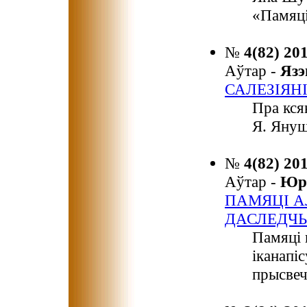
«Памяці
№
4(82) 20
Аўтар -
Яз
САЛЕЗІЯН
Пра кся
Я. Януш
№
4(82) 20
Аўтар -
Юр
ПАМЯЦІ А
ДАСЛЕДЧЫ
Памяці 
іканапі
прысвеч