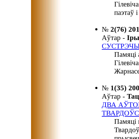
Гілевіч
паэтаў 
№
2(76) 20
Аўтар -
Ір
СУСТРЭЧЫ
Памяці 
Гілевіч
Жарнасе
№
1(35) 20
Аўтар -
Та
ДВА АЎТО
ТВАРДОЎС
Памяці 
Твардоў
прысвеч