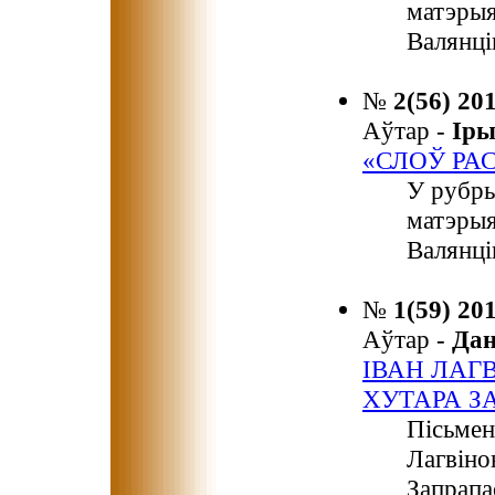
матэрыя
Валянці
№
2(56) 20
Аўтар -
Ір
«СЛОЎ РА
У рубр
матэрыя
Валянці
№
1(59) 20
Аўтар -
Да
ІВАН ЛАГ
ХУТАРА З
Пісьмен
Лагвіно
Запрапа