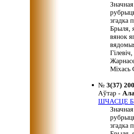
Значная
рубрыцы
згадка 
Брыля, 
вянок я
вядомыя
Гілевіч
Жарнасе
Міхась 
№
3(37) 20
Аўтар -
Ал
ШЧАСЦЕ Б
Значная
рубрыцы
згадка 
Брыля, 