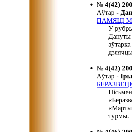
№
4(42) 20
Аўтар -
Да
ПАМЯЦІ М
У рубр
Дануты 
аўтарка
дзяячцы
№
4(42) 20
Аўтар -
Ір
БЕРАЗВЕЦ
Пісьмен
«Беразв
«Мартыр
турмы.
№
4(46) 20