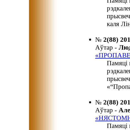
Памяці 
рэдкале
прысвеч
каля Лі
№
2(88) 20
Аўтар -
Лю
«ПРОПАВЕ
Памяці 
рэдкале
прысвеч
«“Пропа
№
2(88) 20
Аўтар -
Ал
«НЯСТОМН
Памяці 