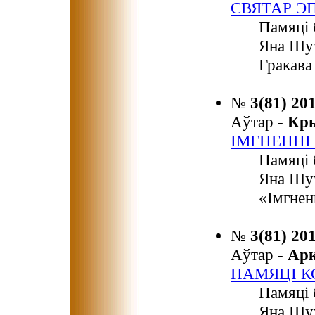
СВЯТАР Э
Памяці 
Яна Шут
Гракава
№
3(81) 20
Аўтар -
Кр
ІМГНЕННІ
Памяці 
Яна Шут
«Імгнен
№
3(81) 20
Аўтар -
Ар
ПАМЯЦІ К
Памяці 
Яна Шут