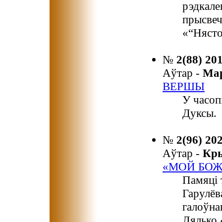
рэдкале
прысвеч
«“Нясто
№
2(88) 20
Аўтар -
Ма
ВЕРШЫ
У часоп
Дуксы.
№
2(96) 20
Аўтар -
Кр
«МОЙ БОЖ
Памяці 
Гарулёв
галоўна
Лялько 