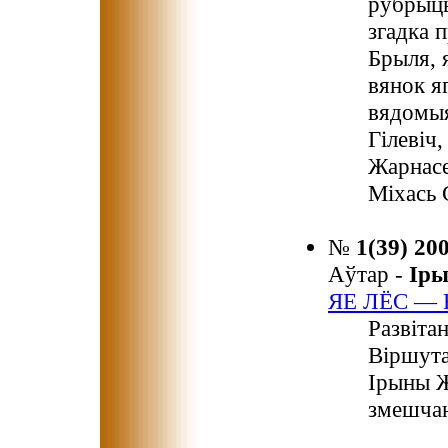
рубрыцы
згадка 
Брыля, 
вянок я
вядомыя
Гілевіч
Жарнасе
Міхась 
№
1(39) 20
Аўтар -
Ір
ЯЕ ЛЁС —
Развіта
Віршута
Ірыны Ж
змешчан