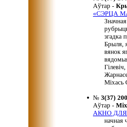
Аўтар -
Кр
«СЭРЦА МА
Значная
рубрыцы
згадка 
Брыля, 
вянок я
вядомыя
Гілевіч
Жарнасе
Міхась 
№
3(37) 20
Аўтар -
Мі
АКНО ДЛЯ
начная 