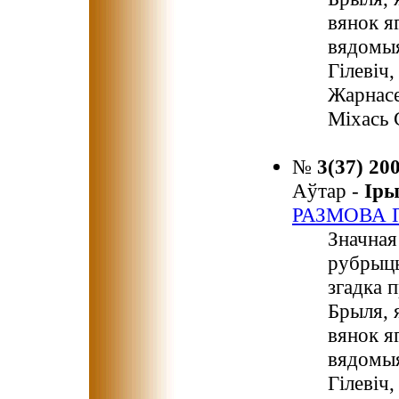
вянок я
вядомыя
Гілевіч
Жарнасе
Міхась 
№
3(37) 20
Аўтар -
Ір
РАЗМОВА П
Значная
рубрыцы
згадка 
Брыля, 
вянок я
вядомыя
Гілевіч