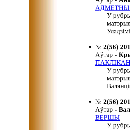
АДМЕТНЫ
У рубр
матэрыя
Уладзім
№
2(56) 20
Аўтар -
Кр
ПАКЛІКА
У рубр
матэрыя
Валянці
№
2(56) 20
Аўтар -
Ва
ВЕРШЫ
У рубр