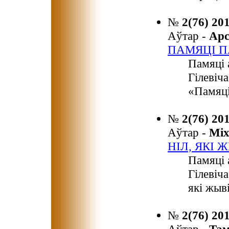
№
2(76) 20
Аўтар -
Арс
ПАМЯЦІ П
Памяці 
Гілевіч
«Памяці
№
2(76) 20
Аўтар -
Мі
НІЛ, ЯКІ
Памяці 
Гілевіч
які жыв
№
2(76) 20