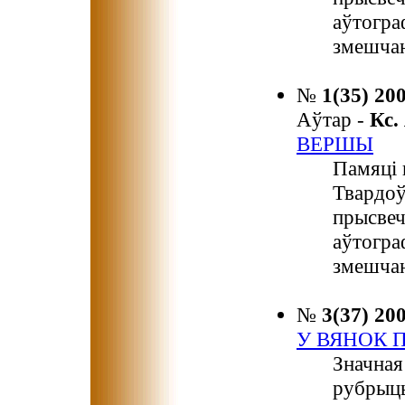
аўтогра
змешчан
№
1(35) 20
Аўтар -
Кс
ВЕРШЫ
Памяці 
Твардоў
прысвеч
аўтогра
змешчан
№
3(37) 20
У ВЯНОК 
Значная
рубрыцы