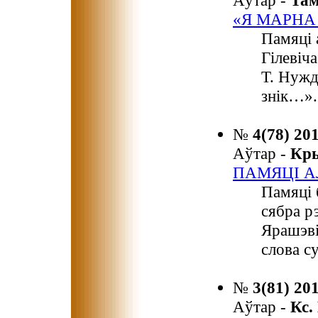
Аўтар -
Та
«Я МАРНА 
Памяці 
Гілевіч
Т. Нужд
знік…».
№
4(78) 20
Аўтар -
Кр
ПАМЯЦІ А
Памяці 
сябра р
Ярашэві
слова с
№
3(81) 20
Аўтар -
Кс