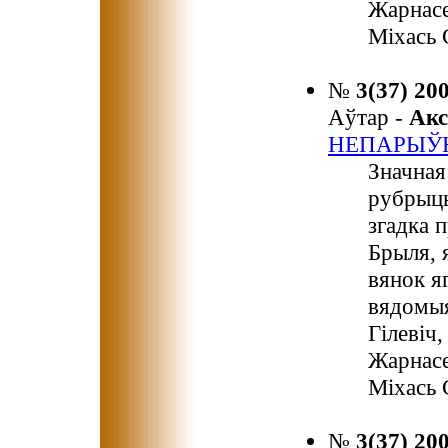
Жарнасе
Міхась 
№
3(37) 20
Аўтар -
Ак
НЕПАРЫЎ
Значная
рубрыцы
згадка 
Брыля, 
вянок я
вядомыя
Гілевіч
Жарнасе
Міхась 
№
3(37) 20