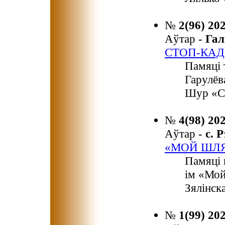
№
2(96) 20
Аўтар -
Га
СТОП-КАД
Памяці 
Гарулёв
Шур «С
№
4(98) 20
Аўтар -
с. 
«МОЙ ШЛЯ
Памяці 
ім «Мой
Зялінска
№
1(99) 20