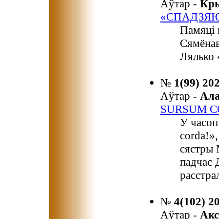
Аўтар -
Кр
«СПАДЗЯЮ
Памяці 
Сямёнав
Лялько 
№
1(99) 20
Аўтар -
Ал
SURSUM C
У часоп
corda!»,
сястры 
падчас 
расстра
№
4(102) 2
Аўтар -
Ак