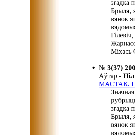
згадка 
Брыля, 
вянок я
вядомыя
Гілевіч
Жарнасе
Міхась 
№
3(37) 20
Аўтар -
Ні
МАСТАК. 
Значная
рубрыцы
згадка 
Брыля, 
вянок я
вядомыя