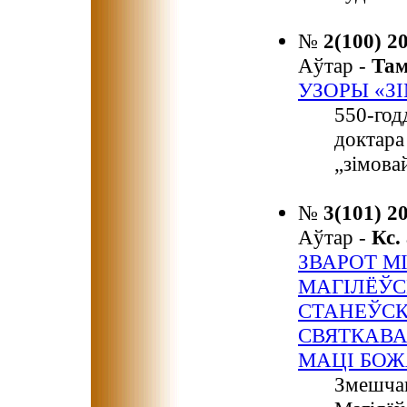
№
2(100) 2
Аўтар -
Та
УЗОРЫ «З
550-год
доктара
„зімова
№
3(101) 2
Аўтар -
Кс
ЗВАРОТ М
МАГІЛЁЎС
СТАНЕЎСК
СВЯТКАВА
МАЦІ БОЖ
Змешчан