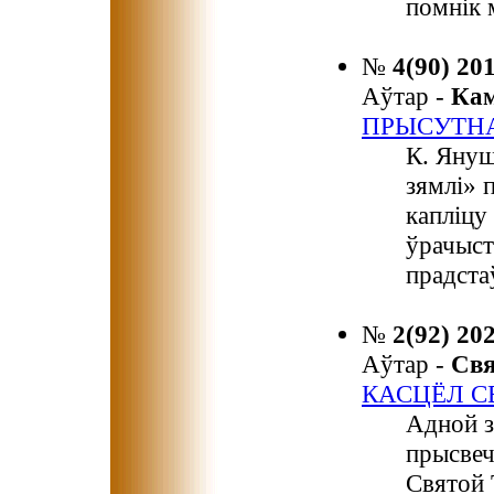
помнік 
№
4(90) 20
Аўтар -
Ка
ПРЫСУТНА
К. Януш
зямлі» п
капліцу
ўрачыст
прадста
№
2(92) 20
Аўтар -
Св
КАСЦЁЛ С
Адной з
прысвеч
Святой 