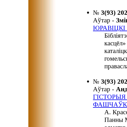
№
3(93) 20
Аўтар -
Зм
ЮРАВІЦКІ
Бібліятэ
касцёл»
каталіц
гомельс
правасл
№
3(93) 20
Аўтар -
Ан
ГІСТОРЫЯ
ФАШЧАЎК
А. Крас
Панны М