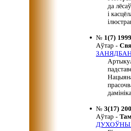
да лёса
і касцё
ілюстра
№
1(7) 199
Аўтар -
Св
ЗАНЯДБА
Артыкул
падстав
Нацыяна
прасочв
дамінік
№
3(17) 20
Аўтар -
Та
ДУХОЎНЫ