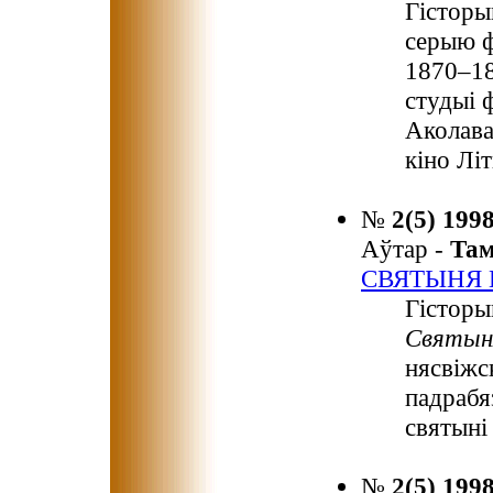
Гісторы
серыю ф
1870–18
студыі 
Аколава
кіно Літ
№
2(5) 199
Аўтар -
Та
СВЯТЫНЯ 
Гісторы
Святыня
нясвіжс
падрабя
святыні
№
2(5) 199