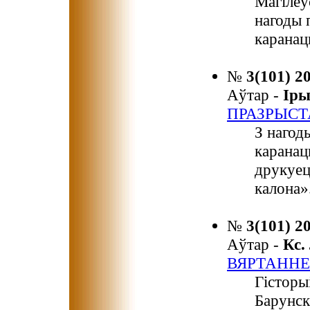
Магілёў
нагоды 
каранац
№
3(101) 2
Аўтар -
Ір
ПРАЗРЫСТ
З нагод
каранац
друкуец
калона»
№
3(101) 2
Аўтар -
Кс
ВЯРТАННЕ
Гісторы
Барунск