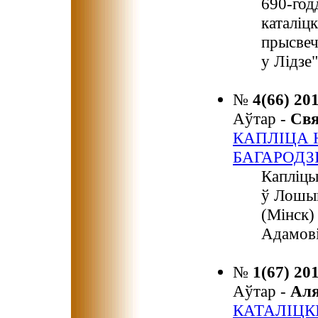
690-год
каталіц
прысвеч
у Лідзе"
№
4(66) 20
Аўтар -
Св
КАПЛІЦА
БАГАРОД
Капліцы
ў Лошыц
(Мінск)
Адамові
№
1(67) 20
Аўтар -
Ал
КАТАЛІЦК