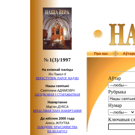
Пра нас
Аўтар
№
1(3)/1997
На кніжнай паліцы
Ян Павел ІІ
Аўтар
ПЕРАСТУПІЦЬ ПАРОГ НАДЗЕІ
Нашы святыні
Святлана АДАМОВІЧ
Рубрыка
ЗАГАДКАВАЯ
І СТАРАЖЫТНАЯ
Навяртанне
Нумар
Мар'ян ДУКСА
ШЧАСЛІВАЯ ПАРА НАВЯРТАННЯ
Да юбілею
2000 года
Ключавыя 
Алесь ЖЛУТКА
ЗАХОДНЯЕ ХРЫСЦІЯНСТВА
НА БЕЛАРУСІ