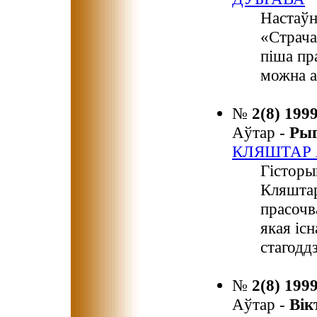
Настаўн
«Страча
піша пр
можна а
№
2(8) 199
Аўтар -
Ры
КЛЯШТАР 
Гісторы
Кляштар
прасочв
якая іс
стагоддз
№
2(8) 199
Аўтар -
Ві