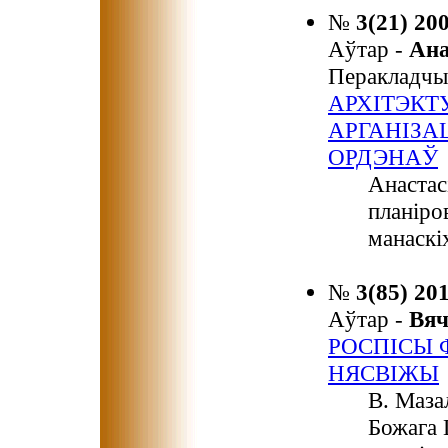
№
3(21) 20
Аўтар -
Ан
Перакладчы
АРХІТЭКТ
АРГАНІЗА
ОРДЭНАЎ
Анастас
планіро
манаскі
№
3(85) 20
Аўтар -
Вя
РОСПІСЫ 
НЯСВІЖЫ
В. Маза
Божага 