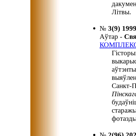
дакумен
Літвы.
№
3(9) 199
Аўтар -
Св
КОМПЛЕКС
Гісторы
выкарыс
аўтэнты
выяўлен
Санкт-П
Пінскаг
будаўні
старажы
фотазды
№
2(96) 20