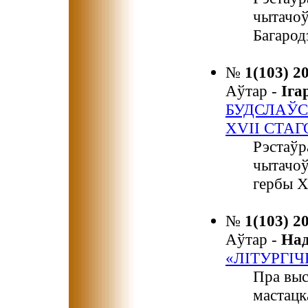
чытачоў
Багарод
№
1(103) 2
Аўтар -
Іг
БУДСЛАЎС
XVII СТА
Рэстаўр
чытачоў
гербы X
№
1(103) 2
Аўтар -
На
«ЛІТУРГІ
Пра выс
мастацк