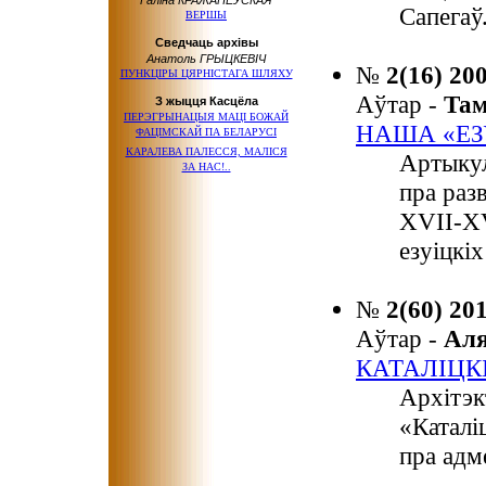
Галіна КРАЖАНЕЎСКАЯ
Сапегаў
ВЕРШЫ
Сведчаць архівы
Анатоль ГРЫЦКЕВІЧ
№
2(16) 20
ПУНКЦІРЫ ЦЯРНІСТАГА ШЛЯХУ
Аўтар -
Та
З жыцця Касцёла
ПЕРЭГРЫНАЦЫЯ МАЦІ БОЖАЙ
НАША «ЕЗ
ФАЦІМСКАЙ
ПА БЕЛАРУСІ
КАРАЛЕВА ПАЛЕССЯ, МАЛІСЯ
Артыкул
ЗА НАС!..
пра раз
XVII-XV
езуіцкі
№
2(60) 20
Аўтар -
Ал
КАТАЛІЦК
Архітэк
«Каталі
пра адм