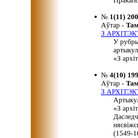
Пракапо
№
1(11) 20
Аўтар -
Та
З АРХІТЭ
У рубры
артыкул
«З архі
№
4(10) 19
Аўтар -
Та
З АРХІТЭ
Артыкул
«З архі
Даследч
нясвіжс
(1549-1