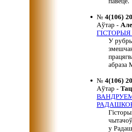
павеце.
№
4(106) 2
Аўтар -
Ал
ГІСТОРЫЯ
У рубры
змешчан
працягв
абраза 
№
4(106) 2
Аўтар -
Та
ВАНДРУЕМ
РАДАШКО
Гісторы
чытачоў
у Радаш