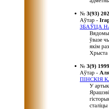
адметны
№
3(93) 20
Аўтар -
Іг
ЗБАЎЦА Н
Вядомы 
ўвазе ч
якім ра
Хрыста 
№
3(9) 199
Аўтар -
Ал
ПІНСКІЯ 
У артык
Ярашэв
гісторы
сталіцы