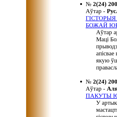
№
2(24) 20
Аўтар -
Ру
ГІСТОРЫЯ
БОЖАЙ Ю
Аўтар а
Маці Бо
прыводзі
апісвае
якую ўш
правасл
№
2(24) 20
Аўтар -
Ал
ПАКУТЫ Ю
У артык
мастацт
гісторы