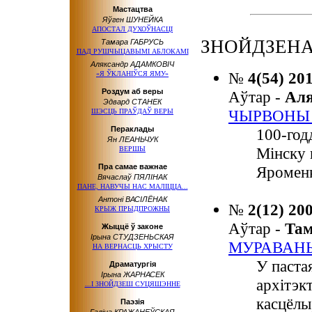
Мастацтва
Яўген ШУНЕЙКА
АПОСТАЛ ДУХОЎНАСЦІ
ЗНОЙДЗЕНА:
Тамара ГАБРУСЬ
ПАД РУШЧЫЦАВЫМІ АБЛОКАМІ
Аляксандр АДАМКОВІЧ
№
4(54) 20
«Я ЎКЛАНІЎСЯ ЯМУ»
Роздум аб веры
Аўтар -
Ал
Эдвард СТАНЕК
ЧЫРВОНЫ 
ШЭСЦЬ ПРАЎДАЎ ВЕРЫ
Пераклады
100-год
Ян ЛЕАНЬЧУК
Мінску 
ВЕРШЫ
Пра самае важнае
Яроменк
Вячаслаў ПЯЛІНАК
ПАНЕ, НАВУЧЫ НАС МАЛІЦЦА...
Антоні ВАСІЛЁНАК
№
2(12) 20
КРЫЖ ПРЫДПРОЖНЫ
Аўтар -
Та
Жыццё ў законе
Ірына СТУДЗЕНЬСКАЯ
МУРАВАНЫ
НА ВЕРНАСЦЬ ХРЫСТУ
У паста
Драматургія
Ірына ЖАРНАСЕК
архітэк
...І ЗНОЙДЗЕШ СУЦЯШЭННЕ
касцёлы
Паэзія