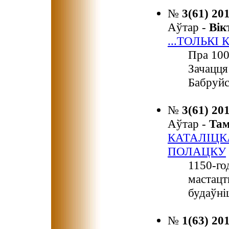
№
3(61) 20
Аўтар -
Ві
...ТОЛЬКІ
Пра 100
Зачацця
Бабруйс
№
3(61) 20
Аўтар -
Та
КАТАЛІЦК
ПОЛАЦКУ
1150-го
мастацт
будаўні
№
1(63) 20