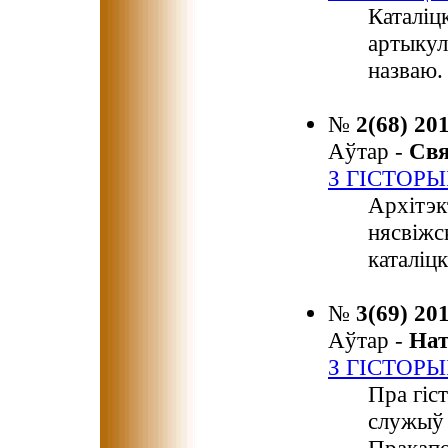
Каталіц
артыкул
назваю.
№
2(68) 20
Аўтар -
Св
З ГІСТОР
Архітэк
нясвіжс
каталіцк
№
3(69) 20
Аўтар -
На
З ГІСТОР
Пра гіс
служыў 