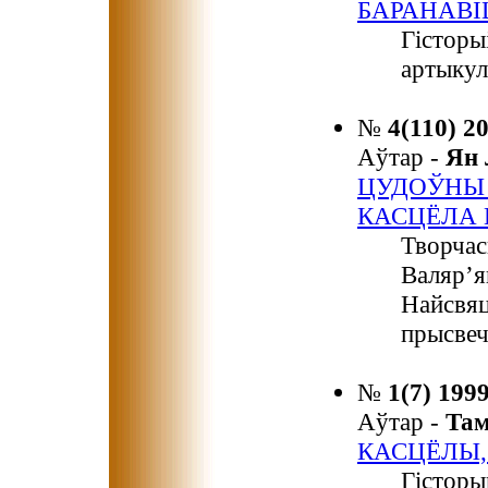
БАРАНАВІ
Гісторы
артыкул
№
4(110) 2
Аўтар -
Ян
ЦУДОЎНЫ 
КАСЦЁЛА 
Творчас
Валяр’я
Найсвяц
прысвеч
№
1(7) 199
Аўтар -
Та
КАСЦЁЛЫ,
Гісторы