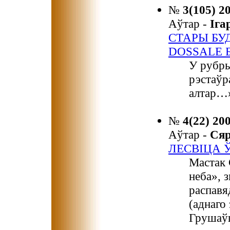
№
3(105) 2
Аўтар -
Іг
СТАРЫ БУД
DOSSALE 
У рубры
рэстаўр
алтар…
№
4(22) 20
Аўтар -
Ся
ЛЕСВІЦА 
Мастак 
неба», 
распавя
(аднаго 
Грушаўц