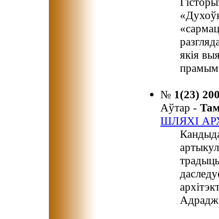
Гісторы
«Духоўн
«сармац
разгляд
якія вы
прамым 
№
1(23) 20
Аўтар -
Та
ШЛЯХІ АР
Кандыда
артыкул
традыц
даследу
архітэкт
Адрадж