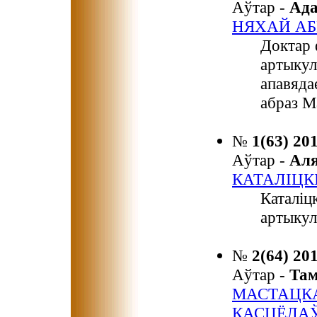
Аўтар -
Ад
НЯХАЙ АБ
Доктар 
артыкул
апавяда
абраз М
№
1(63) 20
Аўтар -
Ал
КАТАЛІЦК
Каталіц
артыкул
№
2(64) 20
Аўтар -
Та
МАСТАЦКА
КАСЦЁЛАЎ