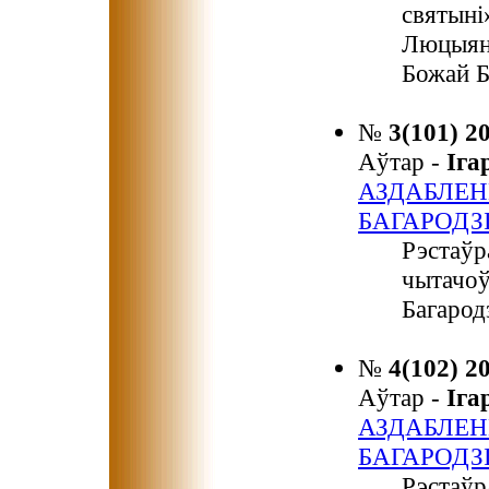
святыні
Люцыян
Божай Б
№
3(101) 2
Аўтар -
Іг
АЗДАБЛЕН
БАГАРОДЗІ
Рэстаўр
чытачоў
Багарод
№
4(102) 2
Аўтар -
Іг
АЗДАБЛЕН
БАГАРОДЗІ
Рэстаўр