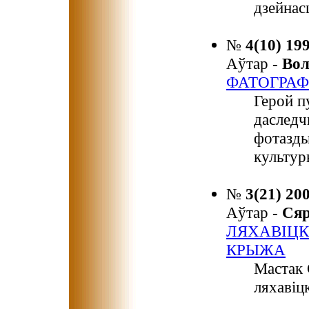
дзейнас
№
4(10) 19
Аўтар -
Во
ФАТОГРАФ
Герой п
даследч
фотазды
культур
№
3(21) 20
Аўтар -
Ся
ЛЯХАВІЦК
КРЫЖА
Мастак 
ляхавіц