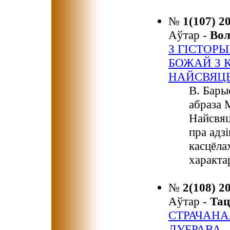
№
1(107) 2
Аўтар -
Во
З ГІСТОР
БОЖАЙ З 
НАЙСВЯЦ
В. Бары
абраза 
Найсвяц
пра адз
касцёла
характа
№
2(108) 2
Аўтар -
Та
СТРАЧАНА
ДУБРАВА