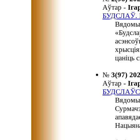
Аўтар -
Іг
БУДСЛАЎ.
Вядомы 
«Будсла
асэнсоў
хрысція
цаніць 
№
3(97) 20
Аўтар -
Іг
БУДСЛАЎС
Вядомы 
Сурмачэ
апавяда
Нацыяна