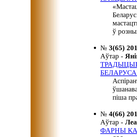
«Мастац
Беларус
мастацт
ў розны
№
3(65) 20
Аўтар -
Ян
ТРАДЫЦЫ
БЕЛАРУСА
Аспіран
ўшанава
піша пр
№
4(66) 20
Аўтар -
Ле
ФАРНЫ КА