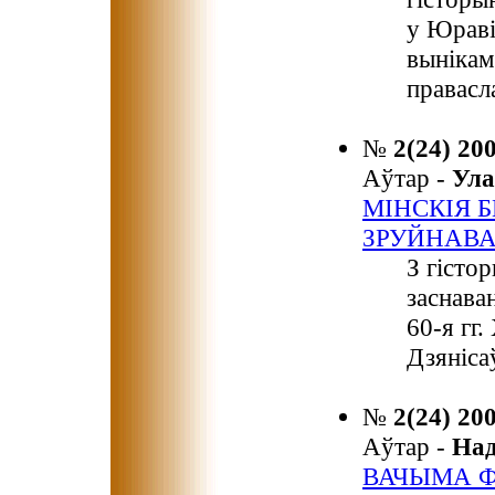
у Юраві
вынікам
правасл
№
2(24) 20
Аўтар -
Ул
МІНСКІЯ 
ЗРУЙНАВА
З гісто
заснаван
60-я гг.
Дзяніса
№
2(24) 20
Аўтар -
На
ВАЧЫМА 