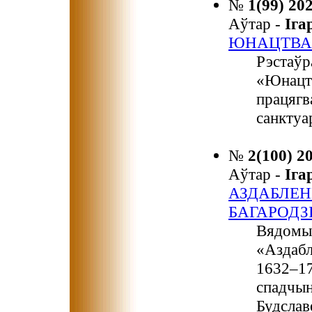
№
1(99) 20
Аўтар -
Іг
ЮНАЦТВА
Рэстаўр
«Юнацтв
працягв
санктуа
№
2(100) 2
Аўтар -
Іг
АЗДАБЛЕН
БАГАРОДЗІ
Вядомы 
«Аздабл
1632–17
спадчын
Будслав