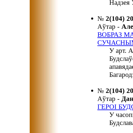
Надзея 
№
2(104) 2
Аўтар -
Ал
ВОБРАЗ М
СУЧАСНЫ
У арт. 
Будслаў
апавяда
Багарод
№
2(104) 2
Аўтар -
Да
ГЕРОІ БУ
У часоп
Будслав