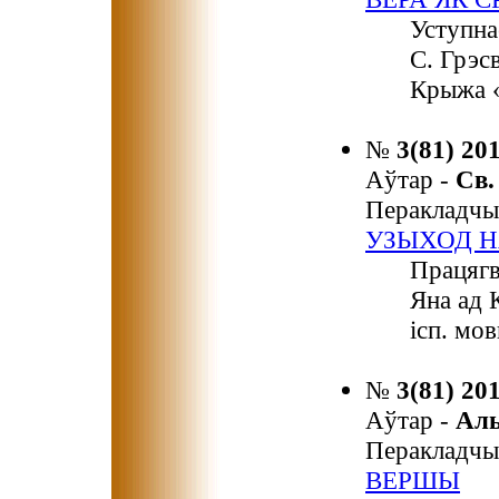
Уступна
С. Грэсв
Крыжа «
№
3(81) 20
Аўтар -
Св
Перакладчы
УЗЫХОД Н
Працягв
Яна ад 
ісп. мов
№
3(81) 20
Аўтар -
Ал
Перакладчы
ВЕРШЫ