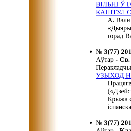
ВІЛЬНІ Ў
КАПІТУЛ О
А. Валь
«Дыярыу
горад В
№
3(77) 20
Аўтар -
Св
Перакладчы
УЗЫХОД Н
Працягв
(«Дзейс
Крыжа «
іспанск
№
3(77) 20
Аўтар -
Кл