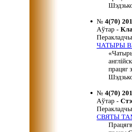
Шэдзько
№
4(70) 20
Аўтар -
Кл
Перакладчы
ЧАТЫРЫ В
«Чатыры
англійск
працяг 
Шэдзько
№
4(70) 20
Аўтар -
Ст
Перакладчы
СВЯТЫ ТА
Працягв