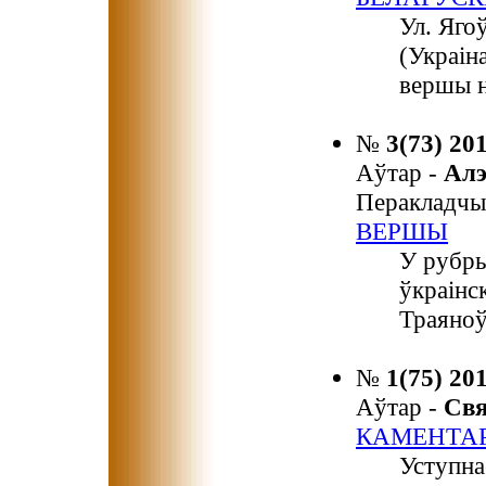
Ул. Яго
(Украіна
вершы н
№
3(73) 20
Аўтар -
Ал
Перакладчы
ВЕРШЫ
У рубр
ўкраінс
Траяноў
№
1(75) 20
Аўтар -
Св
КАМЕНТА
Уступна