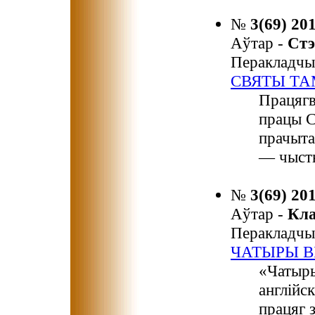
№
3(69) 20
Аўтар -
Ст
Перакладчы
СВЯТЫ ТА
Працягв
працы С
прачыта
— чыст
№
3(69) 20
Аўтар -
Кл
Перакладчы
ЧАТЫРЫ В
«Чатыры
англійск
працяг 