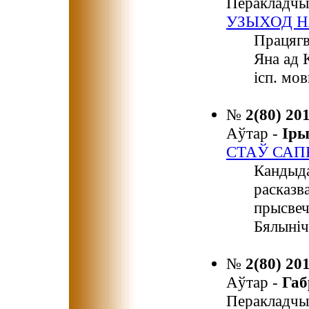
Перакладчы
УЗЫХОД Н
Працягв
Яна ад 
ісп. мов
№
2(80) 20
Аўтар -
Ір
СТАЎ САП
Кандыда
расказв
прысвеч
Бялыніч
№
2(80) 20
Аўтар -
Га
Перакладчы