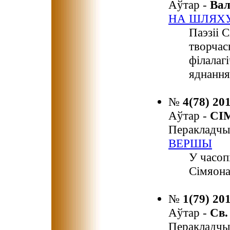
Аўтар -
Ва
НА ШЛЯХ
Паэзіі 
творчас
філалаг
яднання
№
4(78) 20
Аўтар -
СІ
Перакладчы
ВЕРШЫ
У часоп
Сімяона
№
1(79) 20
Аўтар -
Св
Перакладчы