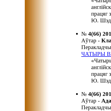
«Чатыры
англійск
працяг 
Ю. Шэд
№
4(66) 20
Аўтар -
Кл
Перакладчы
ЧАТЫРЫ В
«Чатыры
англійск
працяг 
Ю. Шэд
№
4(66) 20
Аўтар -
Ад
Перакладчы