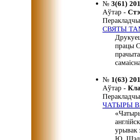
№
3(61) 20
Аўтар -
Ст
Перакладчы
СВЯТЫ ТА
Друкуец
працы С
прачыта
самаісна
№
1(63) 20
Аўтар -
Кл
Перакладчы
ЧАТЫРЫ В
«Чатыры
англійск
урывак 
Ю. Шэд