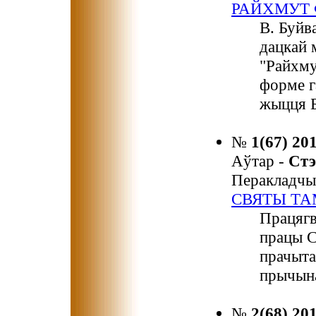
РАЙХМУТ 
В. Буйв
дацкай 
"Райхму
форме г
жыцця Б
№
1(67) 20
Аўтар -
Ст
Перакладчы
СВЯТЫ ТА
Працягв
працы С
прачыта
прычын
№
2(68) 20