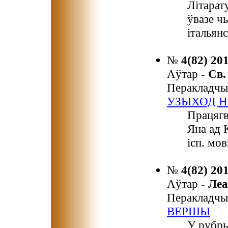
Літарат
ўвазе ч
італьян
№
4(82) 20
Аўтар -
Св
Перакладчы
УЗЫХОД Н
Працягв
Яна ад 
ісп. мов
№
4(82) 20
Аўтар -
Ле
Перакладчы
ВЕРШЫ
У рубр