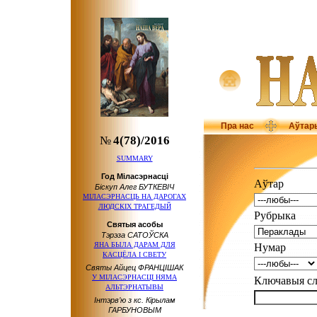
Пра нас
Аўтар
№
4(78)/2016
SUMMARY
Год Міласэрнасці
Аўтар
Біскуп Алег БУТКЕВІЧ
МІЛАСЭРНАСЦЬ НА ДАРОГАХ
ЛЮДСКІХ ТРАГЕДЫЙ
Рубрыка
Святыя асобы
Тэрэза САТОЎСКА
ЯНА БЫЛА ДАРАМ ДЛЯ
Нумар
КАСЦЁЛА І СВЕТУ
Святы Айцец ФРАНЦІШАК
У МІЛАСЭРНАСЦІ НЯМА
Ключавыя 
АЛЬТЭРНАТЫВЫ
Інтэрв’ю з кс. Кірылам
ГАРБУНОВЫМ