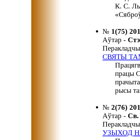
К. С. Л
«Сяброў
№
1(75) 20
Аўтар -
Ст
Перакладчы
СВЯТЫ ТА
Працягв
працы С
прачыта
рысы та
№
2(76) 20
Аўтар -
Св
Перакладчы
УЗЫХОД Н