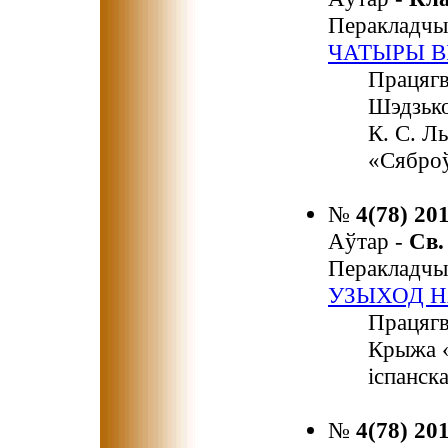
Перакладчы
ЧАТЫРЫ В
Працягв
Шэдзько
К. С. Л
«Сяброў
№
4(78) 20
Аўтар -
Св
Перакладчы
УЗЫХОД Н
Працягв
Крыжа «
іспанск
№
4(78) 20