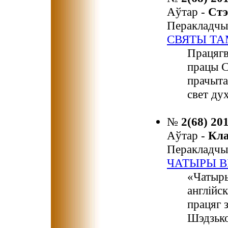
Аўтар -
Ст
Перакладчы
СВЯТЫ ТА
Працягв
працы С
прачыта
свет ду
№
2(68) 20
Аўтар -
Кл
Перакладчы
ЧАТЫРЫ В
«Чатыры
англійск
працяг 
Шэдзько