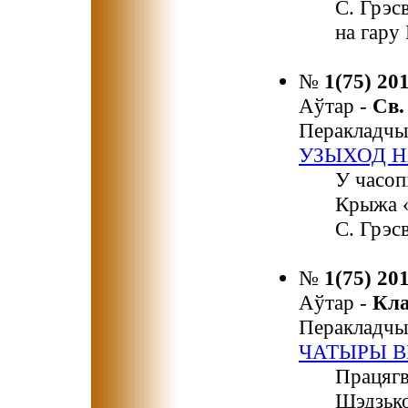
С. Грэс
на гару
№
1(75) 20
Аўтар -
Св
Перакладчы
УЗЫХОД Н
У часоп
Крыжа «
С. Грэсв
№
1(75) 20
Аўтар -
Кл
Перакладчы
ЧАТЫРЫ В
Працягв
Шэдзько