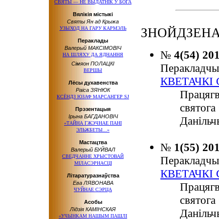
СВЯТЫ — НЕ ВЫДАТНІК У БОГА
Вялікія містыкі
Святы Ян ад Крыжа
УЗЫХОД НА ГАРУ КАРМЭЛЬ
ЗНОЙДЗЕНА:
Пераклады
Валерый МАКСІМОВІЧ
№
4(54) 20
НА ШЛЯХУ ДА ЯДНАННЯ
Сімяон ПОЛАЦКІ
Перакладчы
ВЕРШЫ
КВЕТАЧКІ
Лёсы духавенства
Раіса ЗЯНЮК
Працягв
КСЁНДЗ ЮЗАФ МАРСАНГЕР SJ
святога
Прэзентацыя
Ірына БАГДАНОВІЧ
Данільч
«ТАЙНА ГЖЭЧНАЕ ПАНІ
ЭЛЬЖБЕТЫ...»
Мастацтва
№
1(55) 20
Валерый БУЙВАЛ
СВЕДЧАННЕ ХРЫСТОВАЙ
Перакладчы
МІЛАСЭРНАСЦІ
КВЕТАЧКІ
Літаратуразнаўства
Ева ЛЯВОНАВА
Працягв
ЧУЙНАЕ СЭРЦА
святога
Асобы
Лідзія КАМІНСКАЯ
Данільч
«УЧЫНКАМ НАШЫМ ПАШЛІ