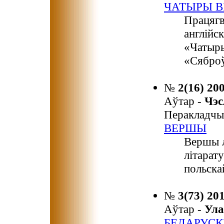
ЧАТЫРЫ В
Працягв
англійск
«Чатыры
«Сяброў
№
2(16) 20
Аўтар -
Чэ
Перакладчы
ВЕРШЫ
Вершы л
літарат
польска
№
3(73) 20
Аўтар -
Ула
БЕЛАРУСК