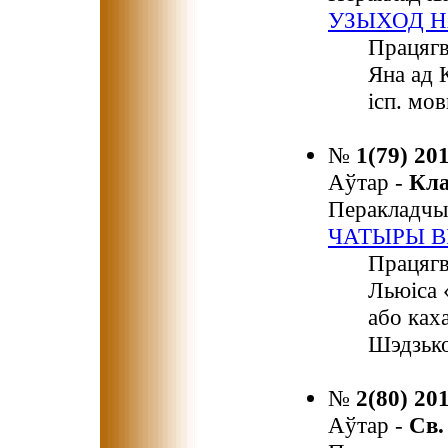
УЗЫХОД Н
Працягв
Яна ад 
ісп. мов
№
1(79) 20
Аўтар -
Кл
Перакладчы
ЧАТЫРЫ В
Працягв
Льюіса 
або ках
Шэдзько
№
2(80) 20
Аўтар -
Св