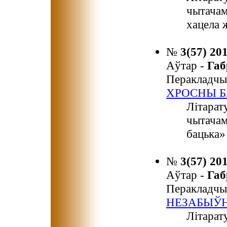
чытачам
хацела 
№
3(57) 20
Аўтар -
Га
Перакладчы
ХРОСНЫ 
Літарат
чытачам
бацька»
№
3(57) 20
Аўтар -
Га
Перакладчы
НЕЗАБЫЎН
Літарат