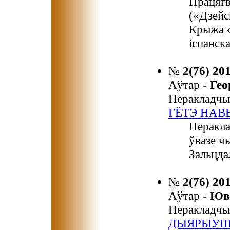
Працягв
(«Дзейс
Крыжа «
іспанск
№
2(76) 20
Аўтар -
Гео
Перакладчы
ГЁТЭ НАВ
Перакла
ўвазе ч
Зальцда
№
2(76) 20
Аўтар -
Юв
Перакладчы
ДЫЯРЫУШ