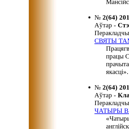
Мансійс
№
2(64) 20
Аўтар -
Ст
Перакладчы
СВЯТЫ ТА
Працягв
працы С
прачыта
якасці».
№
2(64) 20
Аўтар -
Кл
Перакладчы
ЧАТЫРЫ В
«Чатыры
англійск