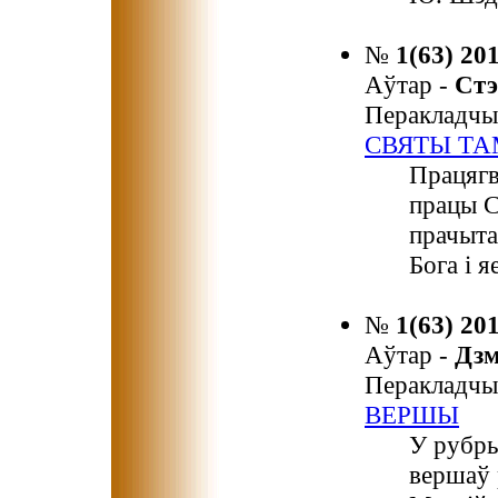
№
1(63) 20
Аўтар -
Ст
Перакладчы
СВЯТЫ ТА
Працягв
працы С
прачыта
Бога і я
№
1(63) 20
Аўтар -
Дз
Перакладчы
ВЕРШЫ
У рубры
вершаў 