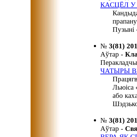
КАСЦЁЛ У
Кандыда
прапану
Пузыні 
№
3(81) 20
Аўтар -
Кл
Перакладчы
ЧАТЫРЫ В
Працягв
Льюіса 
або ках
Шэдзько
№
3(81) 20
Аўтар -
Св
ВЕРА ЯК 