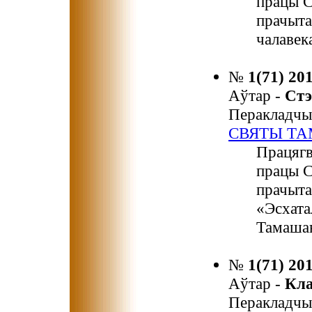
працы С
прачыта
чалавек
№
1(71) 20
Аўтар -
Ст
Перакладчы
СВЯТЫ ТА
Працягв
працы С
прачыта
«Эсхата
Тамашав
№
1(71) 20
Аўтар -
Кл
Перакладчы