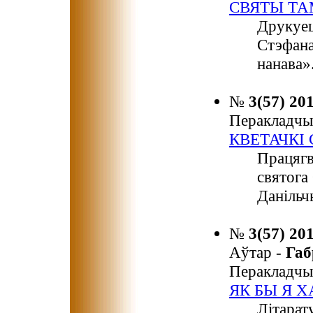
СВЯТЫ ТА
Друкуец
Стэфана
нанава»
№
3(57) 20
Перакладчы
КВЕТАЧКІ
Працягв
святога
Данільч
№
3(57) 20
Аўтар -
Га
Перакладчы
ЯК БЫ Я 
Літарат