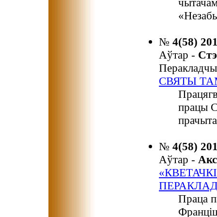
чытачам
«Незабы
№
4(58) 20
Аўтар -
Ст
Перакладчы
СВЯТЫ ТА
Працягв
працы С
прачыта
№
4(58) 20
Аўтар -
Ак
«КВЕТАЧК
ПЕРАКЛА
Праца п
Франціш