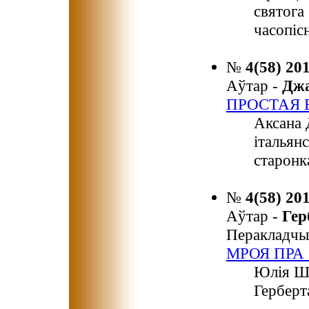
святога
часопіс
№
4(58) 20
Аўтар -
Дж
ПРОСТАЯ 
Аксана 
італьян
старонк
№
4(58) 20
Аўтар -
Ге
Перакладчы
МРОЯ ПРА
Юлія Шэ
Герберт