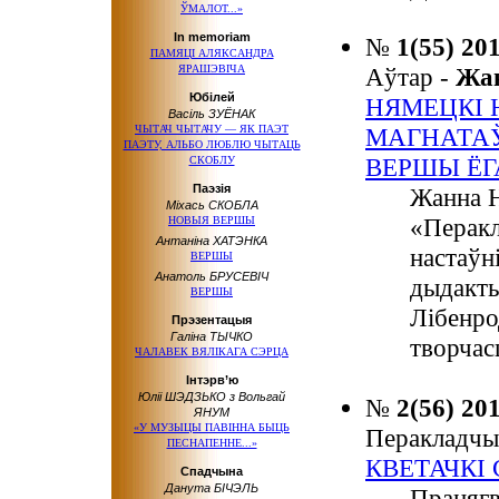
ЎМАЛОТ...»
In memoriam
№
1(55) 20
ПАМЯЦІ АЛЯКСАНДРА
ЯРАШЭВІЧА
Аўтар -
Жа
Юбілей
НЯМЕЦКІ 
Васіль ЗУЁНАК
ЧЫТАЧ ЧЫТАЧУ — ЯК ПАЭТ
МАГНАТА
ПАЭТУ, АЛЬБО ЛЮБЛЮ ЧЫТАЦЬ
ВЕРШЫ ЁГ
СКОБЛУ
Паэзія
Жанна Н
Міхась СКОБЛА
«Перакл
НОВЫЯ ВЕРШЫ
Антаніна ХАТЭНКА
настаўн
ВЕРШЫ
Анатоль БРУСЕВІЧ
дыдакты
ВЕРШЫ
Лібенро
Прэзентацыя
Галіна ТЫЧКО
творчас
ЧАЛАВЕК ВЯЛІКАГА СЭРЦА
Інтэрв’ю
Юліі ШЭДЗЬКО з Вольгай
№
2(56) 20
ЯНУМ
«У МУЗЫЦЫ ПАВІННА БЫЦЬ
Перакладчы
ПЕСНАПЕННЕ...»
КВЕТАЧКІ
Спадчына
Данута БІЧЭЛЬ
Працягв