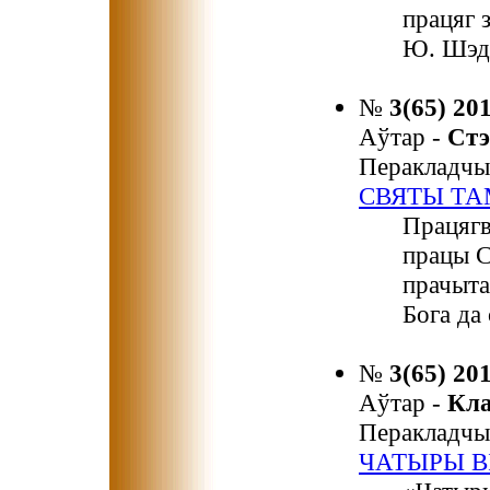
працяг 
Ю. Шэд
№
3(65) 20
Аўтар -
Ст
Перакладчы
СВЯТЫ ТА
Працягв
працы С
прачыта
Бога да 
№
3(65) 20
Аўтар -
Кл
Перакладчы
ЧАТЫРЫ В